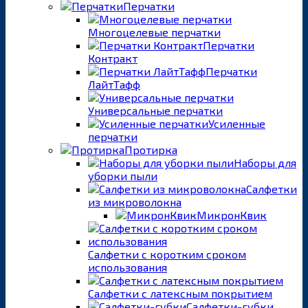
Перчатки
Многоцелевые перчатки
Перчатки
Контракт
Перчатки
ЛайтТафф
Универсальные перчатки
Усиленные
перчатки
Протирка
Наборы для
уборки пыли
Салфетки
из микроволокна
МикронКвик
Салфетки с коротким сроком
использования
Салфетки с латексным покрытием
Салфетки-губки