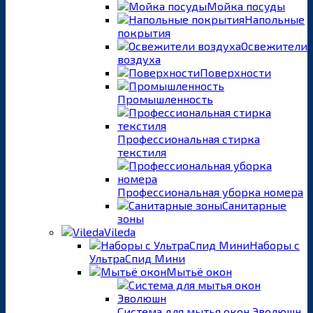
Мойка посуды
Напольные
покрытия
Освежители
воздуха
Поверхности
Промышленность
Профессиональная стирка
текстиля
Профессиональная уборка номера
Санитарные
зоны
Vileda
Наборы с
УльтраСпид Мини
Мытьё окон
Система для мытья окон Эволюшн