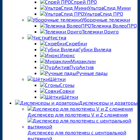
Спрей ПРО
УльтраСпид Мини
УльтраСпид ПРО
Уборочные тележки
Тележка ВолеоПРО
Тележки Ориго
Чистка
Скребки
Губки Виледа
Инокс
Мираклин
ПурАктив
Ручные пады
Щётки
Сгоны
Совки
Щётки
Диспенсеры и дозаторы
Диспенсер для полотенец V и Z сложения
Диспенсер для полотенец с центральной
вытяжкой