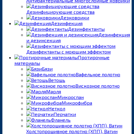
Антибактериальные многослойные коврики
Дезинфицирующие средства
Дезковрики
Дезинфекция
Дезинфектанты
Дезинфекция
и дезинсекция
Дезифектанты с моющим эффектом
Протирочные
материалы
Бязи
Вафельное полотно
Ветошь
Вискозное полотно
Марля
Микроспан
Микрофибра
Неткол
Перчатки
Фланель
Холстопрошивное полотно (ХПП), Ватин