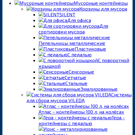
Мусорные контейнеры
Корзины для мусора
SILENT
Для офиса
Для
сортировки мусора
Пепельницы металлические
Пластиковые
С педалью
С поворотной
крышкой
Сенсорные
Сетчатые
Стальные
Эмалированные
Системы
для сбора мусора VILEDA
Атлас - контейнеры 100 л, на колёсах
Гера -
контейнеры с педалью