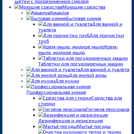
щетки с прорезиненной смолой
Моющие средства
Aquaviva
Бытовая химия
Для ванной и
туалета
Для прочистки
труб
Крем-
мыло, жидкое мыло
Таблетки для посудомоечных машин
Для ванной и туалета
Для жилой зоны
Для кухни
Профессиональная химия
Средства для
стирки
Гигиена персонала
Дезинфекция и дезисекция
Мытьё посуды