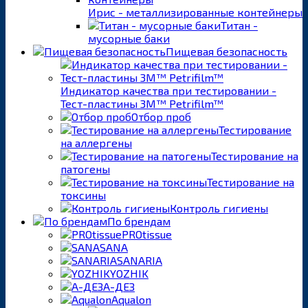
Ирис - металлизированные контейнеры
Титан -
мусорные баки
Пищевая безопасность
Индикатор качества при тестировании -
Тест-пластины 3M™ Petrifilm™
Отбор проб
Тестирование
на аллергены
Тестирование на
патогены
Тестирование на
токсины
Контроль гигиены
По брендам
PROtissue
SANA
SANARIA
YOZHIK
А-ДЕЗ
Aqualon