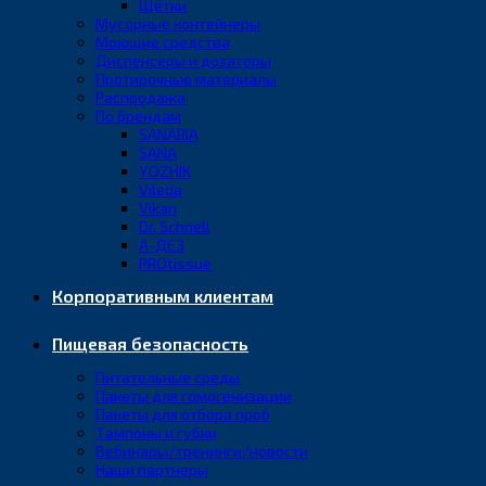
Щётки
Мусорные контейнеры
Моющие средства
Диспенсеры и дозаторы
Протирочные материалы
Распродажа
По брендам
SANARIA
SANA
YOZHIK
Vileda
Vikan
Dr. Schnell
А-ДЕЗ
PROtissue
Корпоративным клиентам
Пищевая безопасность
Питательные среды
Пакеты для гомогенизации
Пакеты для отбора проб
Тампоны и губки
Вебинары/тренинги/новости
Наши партнеры