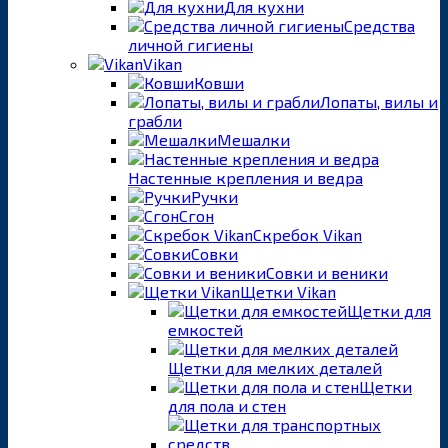
Для кухни
Средства
личной гигиены
Vikan
Ковши
Лопаты, вилы и
грабли
Мешалки
Настенные крепления и ведра
Ручки
Сгон
Скребок Vikan
Совки
Совки и веники
Щетки Vikan
Щетки для
емкостей
Щетки для мелких деталей
Щетки
для пола и стен