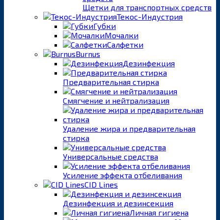
Щетки для транспортных средств
Текос-Индустрия
Губки
Мочалки
Салфетки
Burnus
Дезинфекция
Предварительная стирка
Смягчение и нейтрализация
Удаление жира и предварительная
стирка
Универсальные средства
Усиление эффекта отбеливания
CID Lines
Дезинфекция и дезинсекция
Личная гигиена