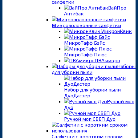
салфетки
ВайПро
Антибак
Микроволоконные салфетки
МикронКвик
МикроТафф Бэйс
МикроТафф Плюс
ПВАмикро
Наборы
для уборки пыли
Набор для уборки пыли
ДуоДастер
Ручной моп
Дуо
Ручной моп СВЕП Дуо
Салфетки с коротким сроком