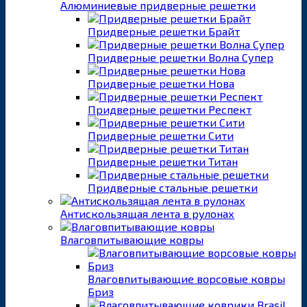
Алюминиевые придверные решетки
Придверные решетки Брайт
Придверные решетки Волна Супер
Придверные решетки Нова
Придверные решетки Респект
Придверные решетки Сити
Придверные решетки Титан
Придверные стальные решетки
Антискользящая лента в рулонах
Влаговпитывающие ковры
Влаговпитывающие ворсовые ковры
Бриз