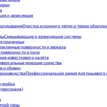
тирки
а
ия и дезисекция
Очистка кухонного тепло и термо оборуд
Смешивающие и дозирующие системы
ля прачечных
теклянные поверхности и зеркала
 поверхности и пола
ние известкового налёта
иверсальные моющие средства
в и обивки
Профессиональная химия для пищевого 
p-мойка
 (персонала)
в
тной тары