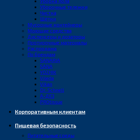
Уборка пола
Уборочные тележки
Чистка
Щётки
Мусорные контейнеры
Моющие средства
Диспенсеры и дозаторы
Протирочные материалы
Распродажа
По брендам
SANARIA
SANA
YOZHIK
Vileda
Vikan
Dr. Schnell
А-ДЕЗ
PROtissue
Корпоративным клиентам
Пищевая безопасность
Питательные среды