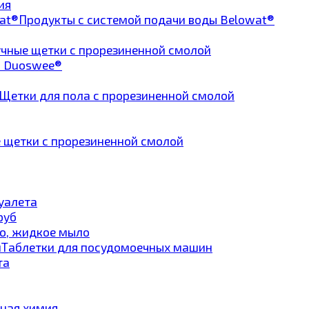
ия
Продукты с системой подачи воды Belowat®
чные щетки с прорезиненной смолой
а Duoswee®
Щетки для пола с прорезиненной смолой
 щетки с прорезиненной смолой
туалета
руб
о, жидкое мыло
Таблетки для посудомоечных машин
та
ная химия