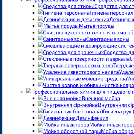
Средства для с
Гигиена персонал
Дезинфекц
Мытьё посуды
Санитарные зоны
Средства д
С
Твердые
Удале
Ун
Чистка ковро
Внешняя мойка
Внутренняя ci
Гигиена рук
Дезинфекция
Мойка иньекторо
Мойка оборо