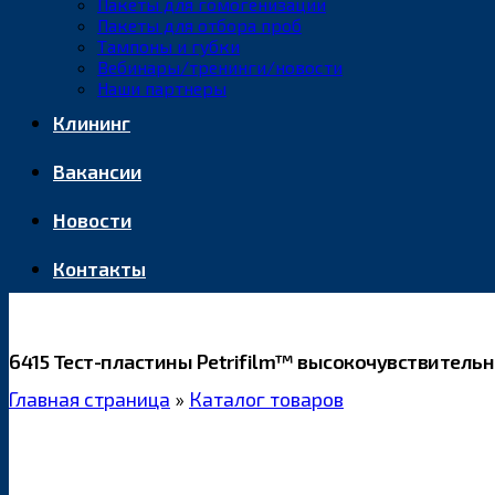
Пакеты для гомогенизации
Пакеты для отбора проб
Тампоны и губки
Вебинары/тренинги/новости
Наши партнеры
Клининг
Вакансии
Новости
Контакты
6415 Тест-пластины Petrifilm™ высокочувствительн
Главная страница
»
Каталог товаров