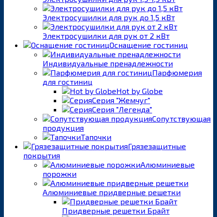
Электросушилки для рук до 1,5 кВт
Электросушилки для рук от 2 кВт
Оснащение гостиниц
Индивидуальные пренадлежности
Парфюмерия
для гостиниц
Hot by Globe
Серия "Жемчуг"
Серия "Легенда"
Сопутствующая
продукция
Тапочки
Грязезащитные
покрытия
Алюминиевые
порожки
Алюминиевые придверные решетки
Придверные решетки Брайт