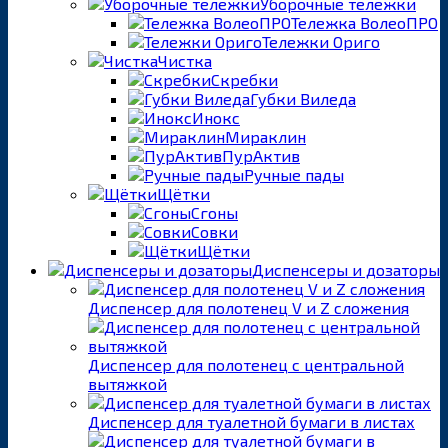
Уборочные тележки
Тележка ВолеоПРО
Тележки Ориго
Чистка
Скребки
Губки Виледа
Инокс
Мираклин
ПурАктив
Ручные пады
Щётки
Сгоны
Совки
Щётки
Диспенсеры и дозаторы
Диспенсер для полотенец V и Z сложения
Диспенсер для полотенец с центральной
вытяжкой
Диспенсер для туалетной бумаги в листах