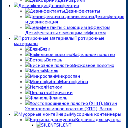
Дезинфекция
Дезинфектанты
Дезинфекция
и дезинсекция
Дезифектанты с моющим эффектом
Протирочные
материалы
Бязи
Вафельное полотно
Ветошь
Вискозное полотно
Марля
Микроспан
Микрофибра
Неткол
Перчатки
Фланель
Холстопрошивное полотно (ХПП), Ватин
Мусорные контейнеры
Корзины для мусора
SILENT