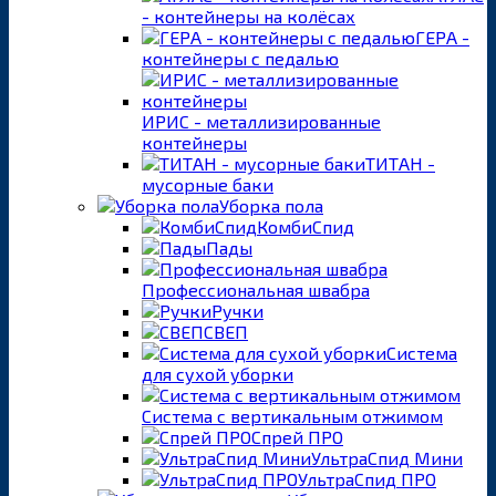
- контейнеры на колёсах
ГЕРА -
контейнеры с педалью
ИРИС - металлизированные
контейнеры
ТИТАН -
мусорные баки
Уборка пола
КомбиСпид
Пады
Профессиональная швабра
Ручки
СВЕП
Система
для сухой уборки
Система с вертикальным отжимом
Спрей ПРО
УльтраСпид Мини
УльтраСпид ПРО