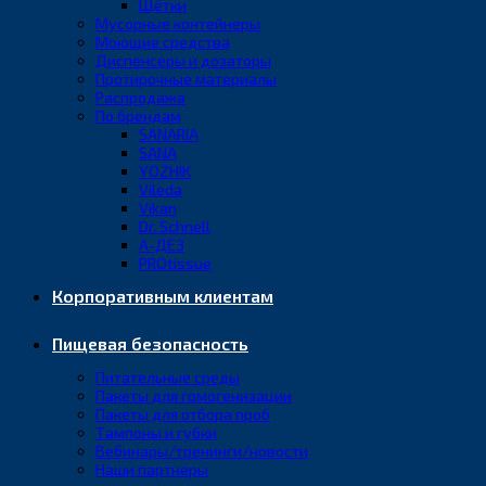
Щётки
Мусорные контейнеры
Моющие средства
Диспенсеры и дозаторы
Протирочные материалы
Распродажа
По брендам
SANARIA
SANA
YOZHIK
Vileda
Vikan
Dr. Schnell
А-ДЕЗ
PROtissue
Корпоративным клиентам
Пищевая безопасность
Питательные среды
Пакеты для гомогенизации
Пакеты для отбора проб
Тампоны и губки
Вебинары/тренинги/новости
Наши партнеры