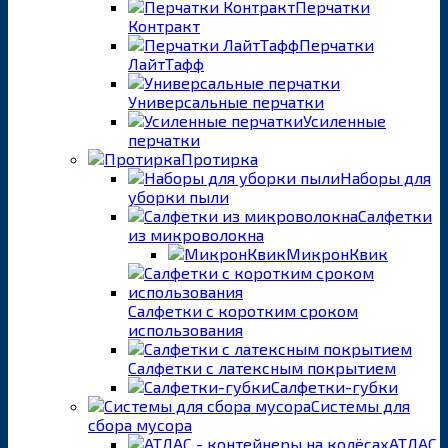
Перчатки
Контракт
Перчатки
ЛайтТафф
Универсальные перчатки
Усиленные
перчатки
Протирка
Наборы для
уборки пыли
Салфетки
из микроволокна
МикронКвик
Салфетки с коротким сроком
использования
Салфетки с латексным покрытием
Салфетки-губки
Системы для
сбора мусора
АТЛАС