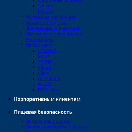
Чистка
Щётки
Мусорные контейнеры
Моющие средства
Диспенсеры и дозаторы
Протирочные материалы
Распродажа
По брендам
SANARIA
SANA
YOZHIK
Vileda
Vikan
Dr. Schnell
А-ДЕЗ
PROtissue
Корпоративным клиентам
Пищевая безопасность
Питательные среды
Пакеты для гомогенизации