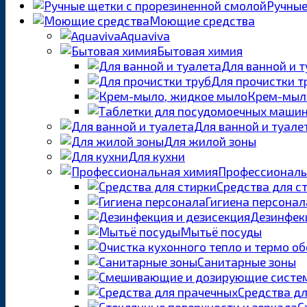
Ручные
Моющие средства
Aquaviva
Бытовая химия
Для ванной и 
Для прочистки т
Крем-мыл
Для ванной и туале
Для жилой зоны
Для кухни
Профессиональ
Средства для с
Гигиена персонал
Дезинфекц
Мытьё посуды
Санитарные зоны
Средства д
С