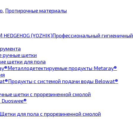
о
,
Протирочные материалы
Профессиональный гигиеничный
трумента
е ручные щетки
ие щетки для пола
Металлодетектируемые продукты Metaray®
ия
Продукты с системой подачи воды Belowat®
чные щетки с прорезиненной смолой
а Duoswee®
Щетки для пола с прорезиненной смолой