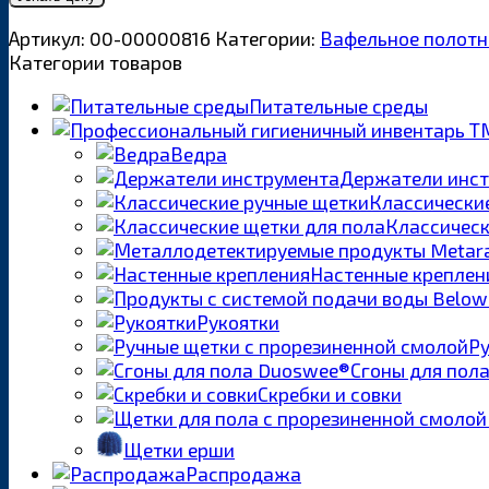
Артикул:
00-00000816
Категории:
Вафельное полотн
Категории товаров
Питательные среды
Ведра
Держатели инс
Классически
Классическ
Настенные креплен
Рукоятки
Ру
Сгоны для пол
Скребки и совки
Щетки ерши
Распродажа