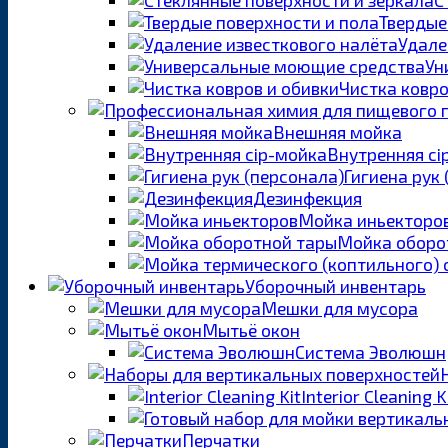
Твердые
Удале
Ун
Чистка ковро
Внешняя мойка
Внутренняя ci
Гигиена рук
Дезинфекция
Мойка иньекторо
Мойка оборо
Уборочный инвентарь
Мешки для мусора
Мытьё окон
Система Эволюшн
Interior Cleaning K
Перчатки