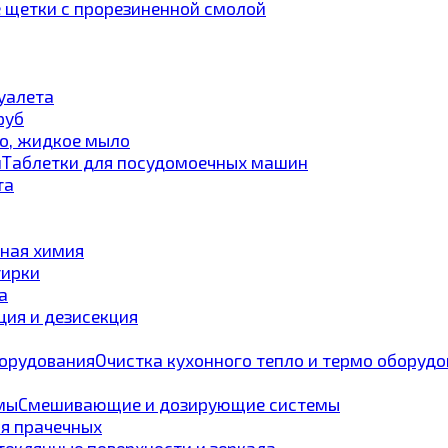
 щетки с прорезиненной смолой
туалета
руб
о, жидкое мыло
Таблетки для посудомоечных машин
та
ная химия
тирки
а
ия и дезисекция
Очистка кухонного тепло и термо оборуд
Смешивающие и дозирующие системы
ля прачечных
теклянные поверхности и зеркала