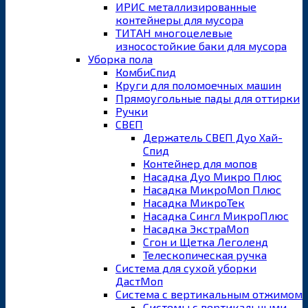
ИРИС металлизированные
контейнеры для мусора
ТИТАН многоцелевые
износостойкие баки для мусора
Уборка пола
КомбиСпид
Круги для поломоечных машин
Прямоугольные пады для оттирки
Ручки
СВЕП
Держатель СВЕП Дуо Хай-
Спид
Контейнер для мопов
Насадка Дуо Микро Плюс
Насадка МикроМоп Плюс
Насадка МикроТек
Насадка Сингл МикроПлюс
Насадка ЭкстраМоп
Сгон и Щетка Леголенд
Телескопическая ручка
Система для сухой уборки
ДастМоп
Система с вертикальным отжимом
Системы с вертикальными