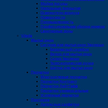
Мойка посуды
Напольные покрытия
Освежители воздуха
Поверхности
Промышленность
Профессиональная уборка номера
Санитарные зоны
Vileda
Мытьё окон
Система для мытья окон Эволюшн
Безопасный скребок
Ведро для мытья окон
Склиз Эволюшн
Телескопическая ручка
Щетка для мытья окон
Перчатки
Многоцелевые перчатки
Перчатки Контракт
Перчатки ЛайтТафф
Перчатки универсальные
Усиленные перчатки
Протирка
Латексные салфетки