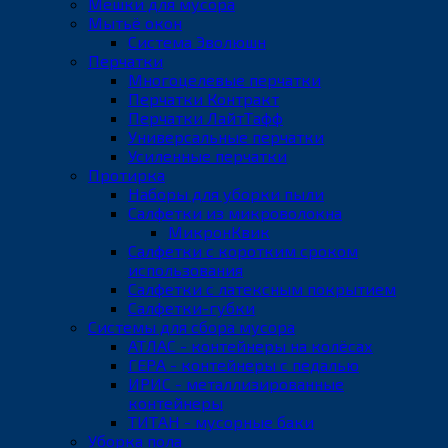
Мешки для мусора
Мытьё окон
Система Эволюшн
Перчатки
Многоцелевые перчатки
Перчатки Контракт
Перчатки ЛайтТафф
Универсальные перчатки
Усиленные перчатки
Протирка
Наборы для уборки пыли
Салфетки из микроволокна
МикронКвик
Салфетки с коротким сроком
использования
Салфетки с латексным покрытием
Салфетки-губки
Системы для сбора мусора
АТЛАС - контейнеры на колёсах
ГЕРА - контейнеры с педалью
ИРИС - металлизированные
контейнеры
ТИТАН - мусорные баки
Уборка пола