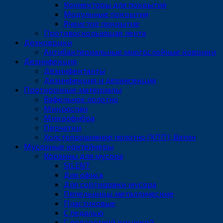
Коннекторы для покрытия
Модульные покрытия
Ячеистое покрытие
Противоскользящая лента
Дезковрики
Антибактериальные многослойные коврики
Дезинфекция
Дезинфектанты
Дезинфекция и дезинсекция
Протирочные материалы
Вафельное полотно
Микроспан
Микрофибра
Перчатки
Холстопрошивное полотно (ХПП), Ватин
Мусорные контейнеры
Корзины для мусора
SILENT
Для офиса
Для сортировки мусора
Пепельницы металлические
Пластиковые
С педалью
С поворотной крышкой