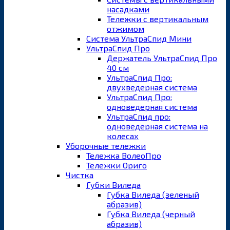
насадками
Тележки с вертикальным
отжимом
Система УльтраСпид Мини
УльтраСпид Про
Держатель УльтраСпид Про
40 см
УльтраСпид Про:
двухведерная система
УльтраСпид Про:
одноведерная система
УльтраСпид про:
одноведерная система на
колесах
Уборочные тележки
Тележка ВолеоПро
Тележки Ориго
Чистка
Губки Виледа
Губка Виледа (зеленый
абразив)
Губка Виледа (черный
абразив)