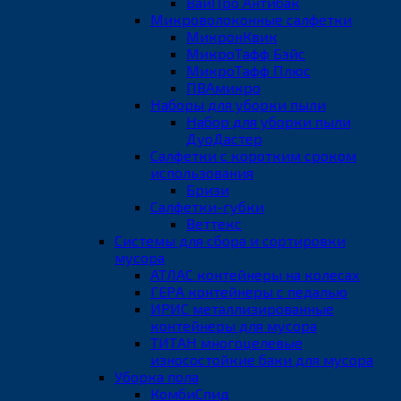
ВайПро Антибак
Микроволоконные салфетки
МикронКвик
МикроТафф Бэйс
МикроТафф Плюс
ПВАмикро
Наборы для уборки пыли
Набор для уборки пыли
ДуоДастер
Салфетки с коротким сроком
использования
Бризи
Салфетки-губки
Веттекс
Системы для сбора и сортировки
мусора
АТЛАС контейнеры на колесах
ГЕРА контейнеры с педалью
ИРИС металлизированные
контейнеры для мусора
ТИТАН многоцелевые
износостойкие баки для мусора
Уборка пола
КомбиСпид