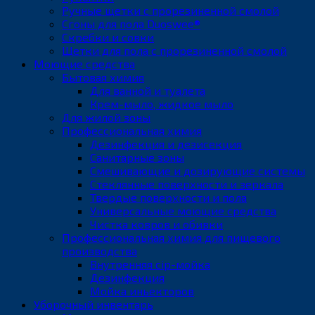
Ручные щетки с прорезиненной смолой
Сгоны для пола Duoswee®
Скребки и совки
Щетки для пола с прорезиненной смолой
Моющие средства
Бытовая химия
Для ванной и туалета
Крем-мыло, жидкое мыло
Для жилой зоны
Профессиональная химия
Дезинфекция и дезисекция
Санитарные зоны
Смешивающие и дозирующие системы
Стеклянные поверхности и зеркала
Твердые поверхности и пола
Универсальные моющие средства
Чистка ковров и обивки
Профессиональная химия для пищевого
производства
Внутренняя cip-мойка
Дезинфекция
Мойка иньекторов
Уборочный инвентарь