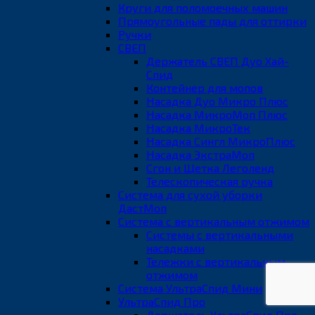
Круги для поломоечных машин
Прямоугольные пады для оттирки
Ручки
СВЕП
Держатель СВЕП Дуо Хай-
Спид
Контейнер для мопов
Насадка Дуо Микро Плюс
Насадка МикроМоп Плюс
Насадка МикроТек
Насадка Сингл МикроПлюс
Насадка ЭкстраМоп
Сгон и Щетка Леголенд
Телескопическая ручка
Система для сухой уборки
ДастМоп
Система с вертикальным отжимом
Системы с вертикальными
насадками
Тележки с вертикальным
отжимом
Система УльтраСпид Мини
УльтраСпид Про
Держатель УльтраСпид Про