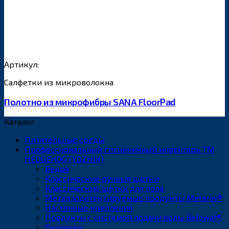
Артикул:
Салфетки из микроволокна
Полотно из микрофибры SANA FloorPad
Каталог
Питательные среды
Профессиональный гигиеничный инвентарь ТМ
HEDGEHOG (YOZHIK)
Ведра
Классические ручные щетки
Классические щетки для пола
Металлодетектируемые продукты Metaray®
Настенные крепления
Продукты с системой подачи воды Belowat®
Рукоятки