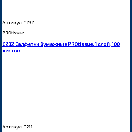
Артикул: С232
PROtissue
С232 Салфетки бумажные PROtissue, 1 слой, 100
листов
Артикул: С211