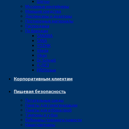
Щётки
Мусорные контейнеры
Моющие средства
Диспенсеры и дозаторы
Протирочные материалы
Распродажа
По брендам
SANARIA
SANA
YOZHIK
Vileda
Vikan
Dr. Schnell
А-ДЕЗ
PROtissue
Корпоративным клиентам
Пищевая безопасность
Питательные среды
Пакеты для гомогенизации
Пакеты для отбора проб
Тампоны и губки
Вебинары/тренинги/новости
Наши партнеры