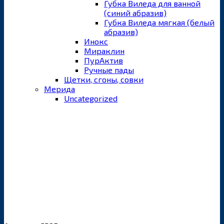
Губка Виледа для ванной
(синий абразив)
Губка Виледа мягкая (белый
абразив)
Инокс
Мираклин
ПурАктив
Ручные пады
Щетки, сгоны, совки
Мерида
Uncategorized