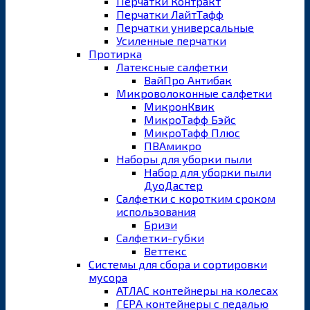
Перчатки Контракт
Перчатки ЛайтТафф
Перчатки универсальные
Усиленные перчатки
Протирка
Латексные салфетки
ВайПро Антибак
Микроволоконные салфетки
МикронКвик
МикроТафф Бэйс
МикроТафф Плюс
ПВАмикро
Наборы для уборки пыли
Набор для уборки пыли
ДуоДастер
Салфетки с коротким сроком
использования
Бризи
Салфетки-губки
Веттекс
Системы для сбора и сортировки
мусора
АТЛАС контейнеры на колесах
ГЕРА контейнеры с педалью