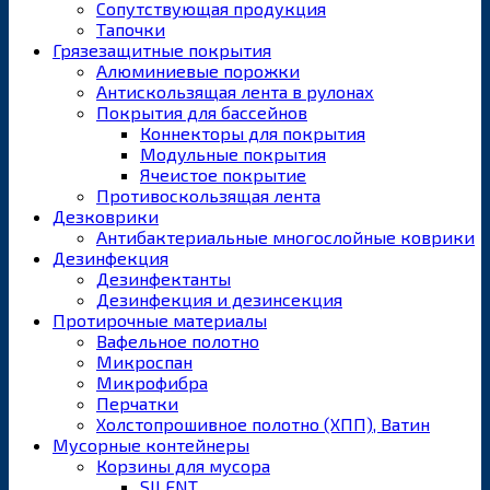
Сопутствующая продукция
Тапочки
Грязезащитные покрытия
Алюминиевые порожки
Антискользящая лента в рулонах
Покрытия для бассейнов
Коннекторы для покрытия
Модульные покрытия
Ячеистое покрытие
Противоскользящая лента
Дезковрики
Антибактериальные многослойные коврики
Дезинфекция
Дезинфектанты
Дезинфекция и дезинсекция
Протирочные материалы
Вафельное полотно
Микроспан
Микрофибра
Перчатки
Холстопрошивное полотно (ХПП), Ватин
Мусорные контейнеры
Корзины для мусора
SILENT