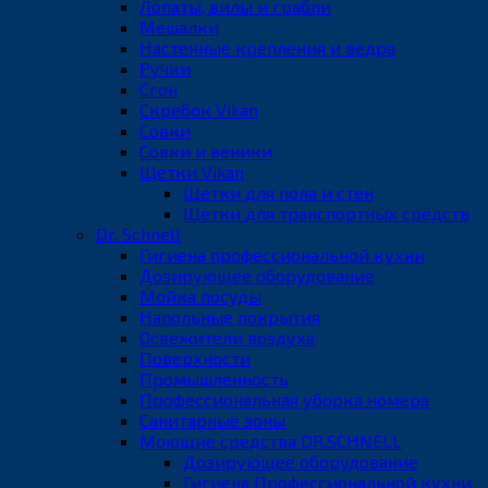
Лопаты, вилы и грабли
Мешалки
Настенные крепления и ведра
Ручки
Сгон
Скребок Vikan
Совки
Совки и веники
Щетки Vikan
Щетки для пола и стен
Щетки для транспортных средств
Dr. Schnell
Гигиена профессиональной кухни
Дозирующее оборудование
Мойка посуды
Напольные покрытия
Освежители воздуха
Поверхности
Промышленность
Профессиональная уборка номера
Санитарные зоны
Моющие средства DR.SCHNELL
Дозирующее оборудование
Гигиена Профессиональной кухни