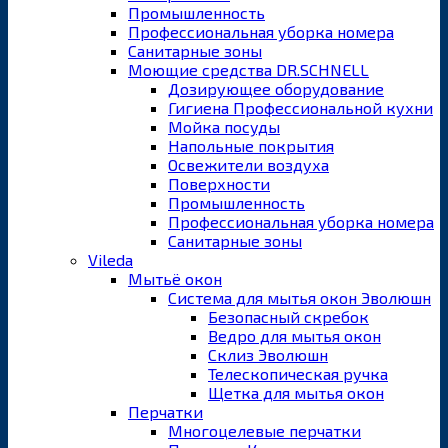
Промышленность
Профессиональная уборка номера
Санитарные зоны
Моющие средства DR.SCHNELL
Дозирующее оборудование
Гигиена Профессиональной кухни
Мойка посуды
Напольные покрытия
Освежители воздуха
Поверхности
Промышленность
Профессиональная уборка номера
Санитарные зоны
Vileda
Мытьё окон
Система для мытья окон Эволюшн
Безопасный скребок
Ведро для мытья окон
Склиз Эволюшн
Телескопическая ручка
Щетка для мытья окон
Перчатки
Многоцелевые перчатки