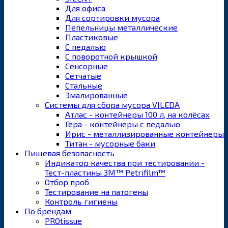
Для офиса
Для сортировки мусора
Пепельницы металлические
Пластиковые
С педалью
С поворотной крышкой
Сенсорные
Сетчатые
Стальные
Эмалированные
Системы для сбора мусора VILEDA
Атлас - контейнеры 100 л, на колёсах
Гера - контейнеры с педалью
Ирис - металлизированные контейнеры
Титан - мусорные баки
Пищевая безопасность
Индикатор качества при тестировании -
Тест-пластины 3M™ Petrifilm™
Отбор проб
Тестирование на патогены
Контроль гигиены
По брендам
PROtissue