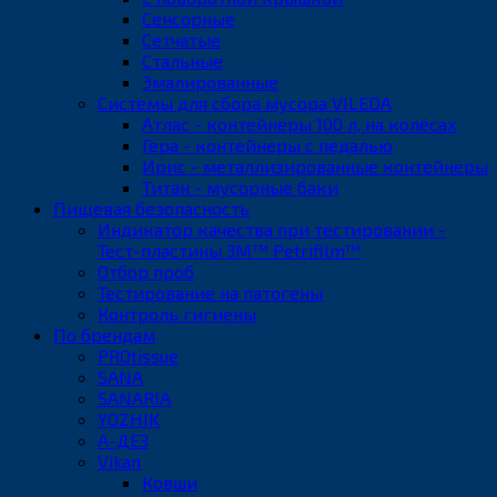
Сенсорные
Сетчатые
Стальные
Эмалированные
Системы для сбора мусора VILEDA
Атлас - контейнеры 100 л, на колёсах
Гера - контейнеры с педалью
Ирис - металлизированные контейнеры
Титан - мусорные баки
Пищевая безопасность
Индикатор качества при тестировании -
Тест-пластины 3M™ Petrifilm™
Отбор проб
Тестирование на патогены
Контроль гигиены
По брендам
PROtissue
SANA
SANARIA
YOZHIK
А-ДЕЗ
Vikan
Ковши