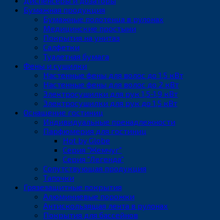
Диспенсеры и дозаторы
Бумажная продукция
Бумажные полотенца в рулонах
Медицинские простыни
Покрытия на унитаз
Салфетки
Туалетная бумага
Фены и сушилки
Настенные фены для волос до 1,5 кВт
Настенные фены для волос до 2 кВт
Электросушилки для рук 1,5-1,9 кВт
Электросушилки для рук до 1,5 кВт
Оснащение гостиниц
Индивидуальные пренадлежности
Парфюмерия для гостиниц
Hot by Globe
Серия "Жемчуг"
Серия "Легенда"
Сопутствующая продукция
Тапочки
Грязезащитные покрытия
Алюминиевые порожки
Антискользящая лента в рулонах
Покрытия для бассейнов