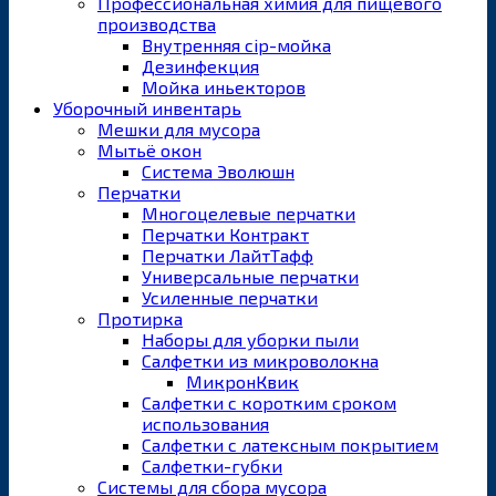
Профессиональная химия для пищевого
производства
Внутренняя cip-мойка
Дезинфекция
Мойка иньекторов
Уборочный инвентарь
Мешки для мусора
Мытьё окон
Система Эволюшн
Перчатки
Многоцелевые перчатки
Перчатки Контракт
Перчатки ЛайтТафф
Универсальные перчатки
Усиленные перчатки
Протирка
Наборы для уборки пыли
Салфетки из микроволокна
МикронКвик
Салфетки с коротким сроком
использования
Салфетки с латексным покрытием
Салфетки-губки
Системы для сбора мусора