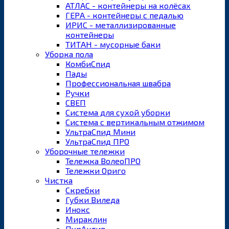
АТЛАС - контейнеры на колёсах
ГЕРА - контейнеры с педалью
ИРИС - металлизированные
контейнеры
ТИТАН - мусорные баки
Уборка пола
КомбиСпид
Пады
Профессиональная швабра
Ручки
СВЕП
Система для сухой уборки
Система с вертикальным отжимом
УльтраСпид Мини
УльтраСпид ПРО
Уборочные тележки
Тележка ВолеоПРО
Тележки Ориго
Чистка
Скребки
Губки Виледа
Инокс
Мираклин
ПурАктив