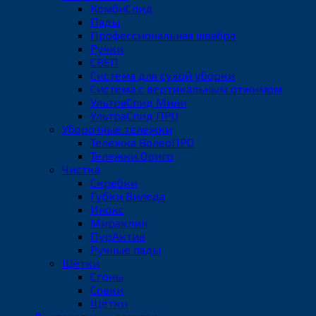
КомбиСпид
Пады
Профессиональная швабра
Ручки
СВЕП
Система для сухой уборки
Система с вертикальным отжимом
УльтраСпид Мини
УльтраСпид ПРО
Уборочные тележки
Тележка ВолеоПРО
Тележки Ориго
Чистка
Скребки
Губки Виледа
Инокс
Мираклин
ПурАктив
Ручные пады
Щётки
Сгоны
Совки
Щётки