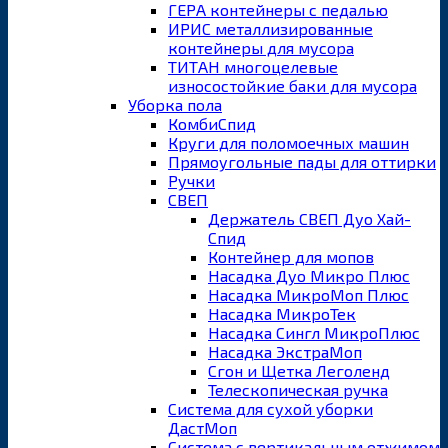
ГЕРА контейнеры с педалью
ИРИС металлизированные
контейнеры для мусора
ТИТАН многоцелевые
износостойкие баки для мусора
Уборка пола
КомбиСпид
Круги для поломоечных машин
Прямоугольные пады для оттирки
Ручки
СВЕП
Держатель СВЕП Дуо Хай-
Спид
Контейнер для мопов
Насадка Дуо Микро Плюс
Насадка МикроМоп Плюс
Насадка МикроТек
Насадка Сингл МикроПлюс
Насадка ЭкстраМоп
Сгон и Щетка Леголенд
Телескопическая ручка
Система для сухой уборки
ДастМоп
Система с вертикальным отжимом