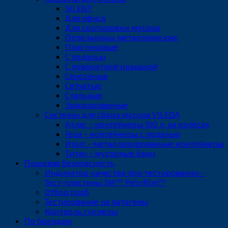
SILENT
Для офиса
Для сортировки мусора
Пепельницы металлические
Пластиковые
С педалью
С поворотной крышкой
Сенсорные
Сетчатые
Стальные
Эмалированные
Системы для сбора мусора VILEDA
Атлас - контейнеры 100 л, на колёсах
Гера - контейнеры с педалью
Ирис - металлизированные контейнеры
Титан - мусорные баки
Пищевая безопасность
Индикатор качества при тестировании -
Тест-пластины 3M™ Petrifilm™
Отбор проб
Тестирование на патогены
Контроль гигиены
По брендам