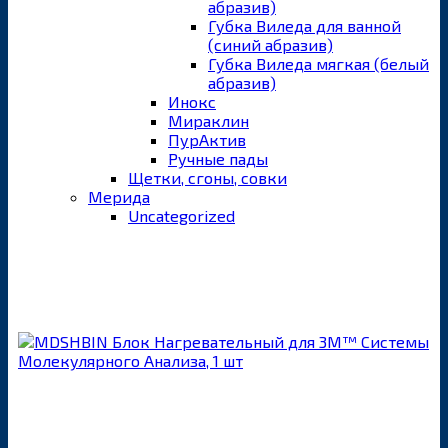
абразив)
Губка Виледа для ванной
(синий абразив)
Губка Виледа мягкая (белый
абразив)
Инокс
Мираклин
ПурАктив
Ручные пады
Щетки, сгоны, совки
Мерида
Uncategorized