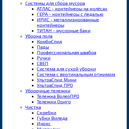
Системы для сбора мусора
АТЛАС - контейнеры на колёсах
ГЕРА - контейнеры с педалью
ИРИС - металлизированные
контейнеры
ТИТАН - мусорные баки
Уборка пола
КомбиСпид
Пады
Профессиональная швабра
Ручки
СВЕП
Система для сухой уборки
Система с вертикальным отжимом
УльтраСпид Мини
УльтраСпид ПРО
Уборочные тележки
Тележка ВолеоПРО
Тележки Ориго
Чистка
Скребки
Губки Виледа
Инокс
Мираклин