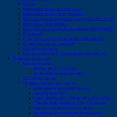
Ведра
Классические ручные щетки
Классические щетки для пола
Металлодетектируемые продукты Metaray®
Настенные крепления
Продукты с системой подачи воды Belowat®
Рукоятки
Ручные щетки с прорезиненной смолой
Сгоны для пола Duoswee®
Скребки и совки
Щетки для пола с прорезиненной смолой
Моющие средства
Бытовая химия
Для ванной и туалета
Крем-мыло, жидкое мыло
Для жилой зоны
Профессиональная химия
Дезинфекция и дезисекция
Санитарные зоны
Смешивающие и дозирующие системы
Стеклянные поверхности и зеркала
Твердые поверхности и пола
Универсальные моющие средства