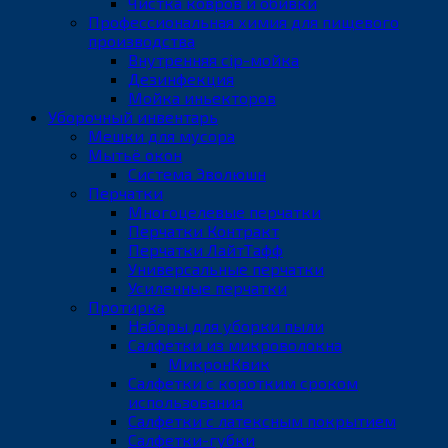
Чистка ковров и обивки
Профессиональная химия для пищевого
производства
Внутренняя cip-мойка
Дезинфекция
Мойка иньекторов
Уборочный инвентарь
Мешки для мусора
Мытьё окон
Система Эволюшн
Перчатки
Многоцелевые перчатки
Перчатки Контракт
Перчатки ЛайтТафф
Универсальные перчатки
Усиленные перчатки
Протирка
Наборы для уборки пыли
Салфетки из микроволокна
МикронКвик
Салфетки с коротким сроком
использования
Салфетки с латексным покрытием
Салфетки-губки