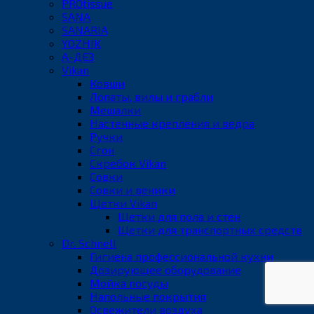
PROtissue
SANA
SANARIA
YOZHIK
А-ДЕЗ
Vikan
Ковши
Лопаты, вилы и грабли
Мешалки
Настенные крепления и ведра
Ручки
Сгон
Скребок Vikan
Совки
Совки и веники
Щетки Vikan
Щетки для пола и стен
Щетки для транспортных средств
Dr. Schnell
Гигиена профессиональной кухни
Дозирующее оборудование
Мойка посуды
Напольные покрытия
Освежители воздуха