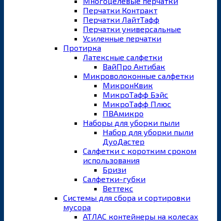
Многоцелевые перчатки
Перчатки Контракт
Перчатки ЛайтТафф
Перчатки универсальные
Усиленные перчатки
Протирка
Латексные салфетки
ВайПро Антибак
Микроволоконные салфетки
МикронКвик
МикроТафф Бэйс
МикроТафф Плюс
ПВАмикро
Наборы для уборки пыли
Набор для уборки пыли
ДуоДастер
Салфетки с коротким сроком
использования
Бризи
Салфетки-губки
Веттекс
Системы для сбора и сортировки
мусора
АТЛАС контейнеры на колесах