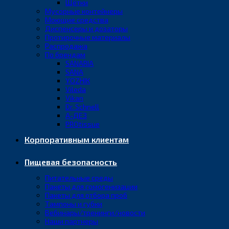
Щётки
Мусорные контейнеры
Моющие средства
Диспенсеры и дозаторы
Протирочные материалы
Распродажа
По брендам
SANARIA
SANA
YOZHIK
Vileda
Vikan
Dr. Schnell
А-ДЕЗ
PROtissue
Корпоративным клиентам
Пищевая безопасность
Питательные среды
Пакеты для гомогенизации
Пакеты для отбора проб
Тампоны и губки
Вебинары/тренинги/новости
Наши партнеры