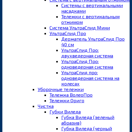
Системы с вертикальными
насадками
Тележки с вертикальным
отжимом
Система УльтраСпид Мини
УльтраСпид Про
Держатель УльтраСпид Про
40 см
УльтраСпид Про:
двухведерная система
УльтраСпид Про:
одноведерная система
УльтраСпид про:
одноведерная система на
колесах
Уборочные тележки
Тележка ВолеоПро
Тележки Ориго
Чистка
Губки Виледа
Губка Виледа (зеленый
абразив)
Губка Виледа (черный