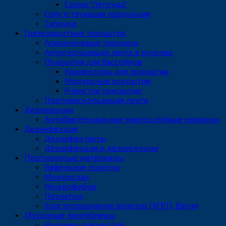
Серия "Легенда"
Сопутствующая продукция
Тапочки
Грязезащитные покрытия
Алюминиевые порожки
Антискользящая лента в рулонах
Покрытия для бассейнов
Коннекторы для покрытия
Модульные покрытия
Ячеистое покрытие
Противоскользящая лента
Дезковрики
Антибактериальные многослойные коврики
Дезинфекция
Дезинфектанты
Дезинфекция и дезинсекция
Протирочные материалы
Вафельное полотно
Микроспан
Микрофибра
Перчатки
Холстопрошивное полотно (ХПП), Ватин
Мусорные контейнеры
Корзины для мусора