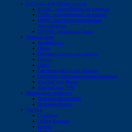
Системы для сбора мусора
АТЛАС - контейнеры на колёсах
ГЕРА - контейнеры с педалью
ИРИС - металлизированные
контейнеры
ТИТАН - мусорные баки
Уборка пола
КомбиСпид
Пады
Профессиональная швабра
Ручки
СВЕП
Система для сухой уборки
Система с вертикальным отжимом
УльтраСпид Мини
УльтраСпид ПРО
Уборочные тележки
Тележка ВолеоПРО
Тележки Ориго
Чистка
Скребки
Губки Виледа
Инокс
Мираклин