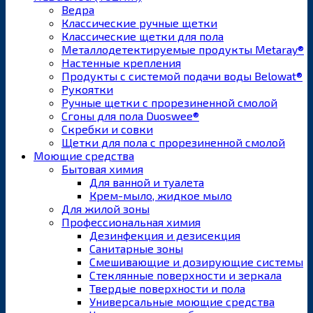
Ведра
Классические ручные щетки
Классические щетки для пола
Металлодетектируемые продукты Metaray®
Настенные крепления
Продукты с системой подачи воды Belowat®
Рукоятки
Ручные щетки с прорезиненной смолой
Сгоны для пола Duoswee®
Скребки и совки
Щетки для пола с прорезиненной смолой
Моющие средства
Бытовая химия
Для ванной и туалета
Крем-мыло, жидкое мыло
Для жилой зоны
Профессиональная химия
Дезинфекция и дезисекция
Санитарные зоны
Смешивающие и дозирующие системы
Стеклянные поверхности и зеркала
Твердые поверхности и пола
Универсальные моющие средства