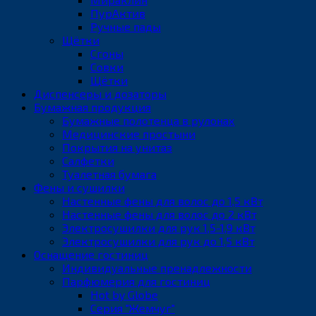
ПурАктив
Ручные пады
Щётки
Сгоны
Совки
Щётки
Диспенсеры и дозаторы
Бумажная продукция
Бумажные полотенца в рулонах
Медицинские простыни
Покрытия на унитаз
Салфетки
Туалетная бумага
Фены и сушилки
Настенные фены для волос до 1,5 кВт
Настенные фены для волос до 2 кВт
Электросушилки для рук 1,5-1,9 кВт
Электросушилки для рук до 1,5 кВт
Оснащение гостиниц
Индивидуальные пренадлежности
Парфюмерия для гостиниц
Hot by Globe
Серия "Жемчуг"