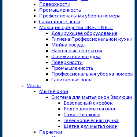
Поверхности
Промышленность
Профессиональная уборка номера
Санитарные зоны
Моющие средства DR.SCHNELL
Дозирующее оборудование
Гигиена Профессиональной кухни
Мойка посуды
Напольные покрытия
Освежители воздуха
Поверхности
Промышленность
Профессиональная уборка номера
Санитарные зоны
Vileda
Мытьё окон
Система для мытья окон Эволюшн
Безопасный скребок
Ведро для мытья окон
Склиз Эволюшн
Телескопическая ручка
Щетка для мытья окон
Перчатки