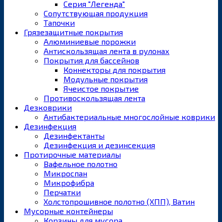
Серия "Легенда"
Сопутствующая продукция
Тапочки
Грязезащитные покрытия
Алюминиевые порожки
Антискользящая лента в рулонах
Покрытия для бассейнов
Коннекторы для покрытия
Модульные покрытия
Ячеистое покрытие
Противоскользящая лента
Дезковрики
Антибактериальные многослойные коврики
Дезинфекция
Дезинфектанты
Дезинфекция и дезинсекция
Протирочные материалы
Вафельное полотно
Микроспан
Микрофибра
Перчатки
Холстопрошивное полотно (ХПП), Ватин
Мусорные контейнеры
Корзины для мусора