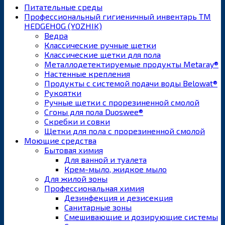
Питательные среды
Профессиональный гигиеничный инвентарь ТМ
HEDGEHOG (YOZHIK)
Ведра
Классические ручные щетки
Классические щетки для пола
Металлодетектируемые продукты Metaray®
Настенные крепления
Продукты с системой подачи воды Belowat®
Рукоятки
Ручные щетки с прорезиненной смолой
Сгоны для пола Duoswee®
Скребки и совки
Щетки для пола с прорезиненной смолой
Моющие средства
Бытовая химия
Для ванной и туалета
Крем-мыло, жидкое мыло
Для жилой зоны
Профессиональная химия
Дезинфекция и дезисекция
Санитарные зоны
Смешивающие и дозирующие системы