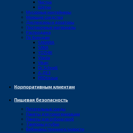
Чистка
Щётки
Мусорные контейнеры
Моющие средства
Диспенсеры и дозаторы
Протирочные материалы
Распродажа
По брендам
SANARIA
SANA
YOZHIK
Vileda
Vikan
Dr. Schnell
А-ДЕЗ
PROtissue
Корпоративным клиентам
Пищевая безопасность
Питательные среды
Пакеты для гомогенизации
Пакеты для отбора проб
Тампоны и губки
Вебинары/тренинги/новости