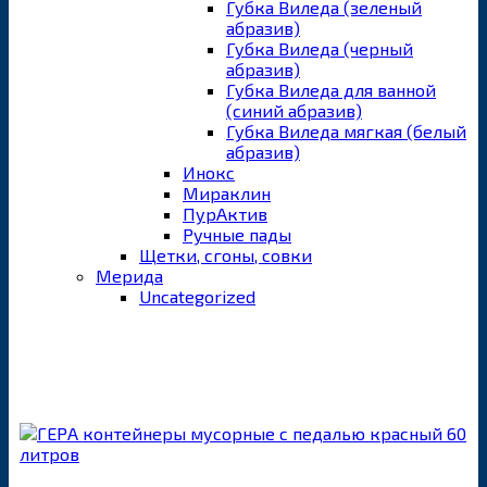
Губка Виледа (зеленый
абразив)
Губка Виледа (черный
абразив)
Губка Виледа для ванной
(синий абразив)
Губка Виледа мягкая (белый
абразив)
Инокс
Мираклин
ПурАктив
Ручные пады
Щетки, сгоны, совки
Мерида
Uncategorized