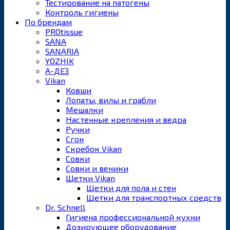
Тестирование на патогены
Контроль гигиены
По брендам
PROtissue
SANA
SANARIA
YOZHIK
А-ДЕЗ
Vikan
Ковши
Лопаты, вилы и грабли
Мешалки
Настенные крепления и ведра
Ручки
Сгон
Скребок Vikan
Совки
Совки и веники
Щетки Vikan
Щетки для пола и стен
Щетки для транспортных средств
Dr. Schnell
Гигиена профессиональной кухни
Дозирующее оборудование