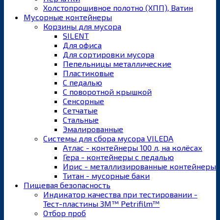
Холстопрошивное полотно (ХПП), Ватин
Мусорные контейнеры
Корзины для мусора
SILENT
Для офиса
Для сортировки мусора
Пепельницы металлические
Пластиковые
С педалью
С поворотной крышкой
Сенсорные
Сетчатые
Стальные
Эмалированные
Системы для сбора мусора VILEDA
Атлас - контейнеры 100 л, на колёсах
Гера - контейнеры с педалью
Ирис - металлизированные контейнеры
Титан - мусорные баки
Пищевая безопасность
Индикатор качества при тестировании -
Тест-пластины 3M™ Petrifilm™
Отбор проб