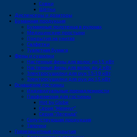
Совки
Щётки
Диспенсеры и дозаторы
Бумажная продукция
Бумажные полотенца в рулонах
Медицинские простыни
Покрытия на унитаз
Салфетки
Туалетная бумага
Фены и сушилки
Настенные фены для волос до 1,5 кВт
Настенные фены для волос до 2 кВт
Электросушилки для рук 1,5-1,9 кВт
Электросушилки для рук до 1,5 кВт
Оснащение гостиниц
Индивидуальные пренадлежности
Парфюмерия для гостиниц
Hot by Globe
Серия "Жемчуг"
Серия "Легенда"
Сопутствующая продукция
Тапочки
Грязезащитные покрытия
Алюминиевые порожки