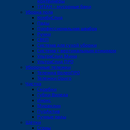
контейнеры
ТИТАН - мусорные баки
Уборка пола
КомбиСпид
Пады
Профессиональная швабра
Ручки
СВЕП
Система для сухой уборки
Система с вертикальным отжимом
УльтраСпид Мини
УльтраСпид ПРО
Уборочные тележки
Тележка ВолеоПРО
Тележки Ориго
Чистка
Скребки
Губки Виледа
Инокс
Мираклин
ПурАктив
Ручные пады
Щётки
Сгоны