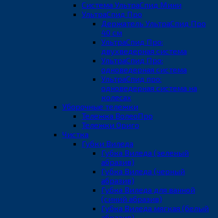
Система УльтраСпид Мини
УльтраСпид Про
Держатель УльтраСпид Про
40 см
УльтраСпид Про:
двухведерная система
УльтраСпид Про:
одноведерная система
УльтраСпид про:
одноведерная система на
колесах
Уборочные тележки
Тележка ВолеоПро
Тележки Ориго
Чистка
Губки Виледа
Губка Виледа (зеленый
абразив)
Губка Виледа (черный
абразив)
Губка Виледа для ванной
(синий абразив)
Губка Виледа мягкая (белый
абразив)