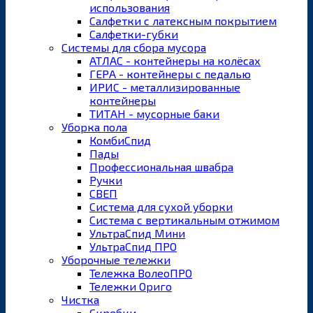
использования
Салфетки с латексным покрытием
Салфетки-губки
Системы для сбора мусора
АТЛАС - контейнеры на колёсах
ГЕРА - контейнеры с педалью
ИРИС - металлизированные
контейнеры
ТИТАН - мусорные баки
Уборка пола
КомбиСпид
Пады
Профессиональная швабра
Ручки
СВЕП
Система для сухой уборки
Система с вертикальным отжимом
УльтраСпид Мини
УльтраСпид ПРО
Уборочные тележки
Тележка ВолеоПРО
Тележки Ориго
Чистка
Скребки