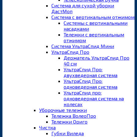
Система для сухой уборки
ДастМоп
Система с вертикальным отжимом
Системы с вертикальными
насадками
Тележки с вертикальным
отжимом
Система УльтраСпид Мини
УльтраСпид Про
Держатель УльтраСпид Про
40 см
УльтраСпид Про:
двухведерная система
УльтраСпид Про:
одноведерная система
УльтраСпид про:
одноведерная система на
колесах
Уборочные тележки
Тележка ВолеоПро
Тележки Ориго
Чистка
Губки Виледа