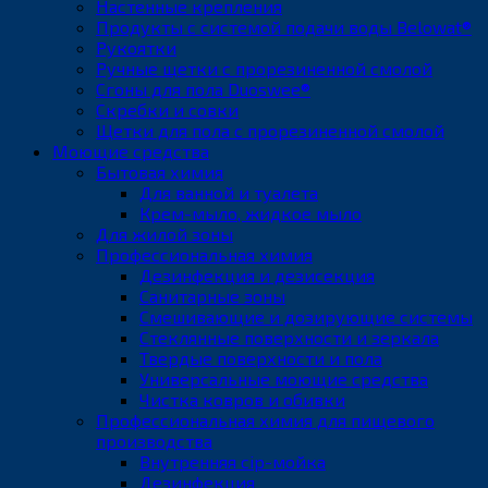
Настенные крепления
Продукты с системой подачи воды Belowat®
Рукоятки
Ручные щетки с прорезиненной смолой
Сгоны для пола Duoswee®
Скребки и совки
Щетки для пола с прорезиненной смолой
Моющие средства
Бытовая химия
Для ванной и туалета
Крем-мыло, жидкое мыло
Для жилой зоны
Профессиональная химия
Дезинфекция и дезисекция
Санитарные зоны
Смешивающие и дозирующие системы
Стеклянные поверхности и зеркала
Твердые поверхности и пола
Универсальные моющие средства
Чистка ковров и обивки
Профессиональная химия для пищевого
производства
Внутренняя cip-мойка
Дезинфекция