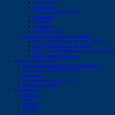
Пластиковые
С педалью
С поворотной крышкой
Сенсорные
Сетчатые
Стальные
Эмалированные
Системы для сбора мусора VILEDA
Атлас - контейнеры 100 л, на колёсах
Гера - контейнеры с педалью
Ирис - металлизированные контейнеры
Титан - мусорные баки
Пищевая безопасность
Индикатор качества при тестировании -
Тест-пластины 3M™ Petrifilm™
Отбор проб
Тестирование на патогены
Контроль гигиены
По брендам
PROtissue
SANA
SANARIA
YOZHIK
А-ДЕЗ