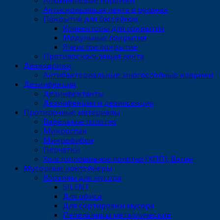
Антискользящая лента в рулонах
Покрытия для бассейнов
Коннекторы для покрытия
Модульные покрытия
Ячеистое покрытие
Противоскользящая лента
Дезковрики
Антибактериальные многослойные коврики
Дезинфекция
Дезинфектанты
Дезинфекция и дезинсекция
Протирочные материалы
Вафельное полотно
Микроспан
Микрофибра
Перчатки
Холстопрошивное полотно (ХПП), Ватин
Мусорные контейнеры
Корзины для мусора
SILENT
Для офиса
Для сортировки мусора
Пепельницы металлические