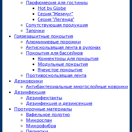
Парфюмерия для гостиниц
Hot by Globe
Серия "Жемчуг"
Серия "Легенда"
Сопутствующая продукция
Тапочки
Грязезащитные покрытия
Алюминиевые порожки
Антискользящая лента в рулонах
Покрытия для бассейнов
Коннекторы для покрытия
Модульные покрытия
Ячеистое покрытие
Противоскользящая лента
Дезковрики
Антибактериальные многослойные коврики
Дезинфекция
Дезинфектанты
Дезинфекция и дезинсекция
Протирочные материалы
Вафельное полотно
Микроспан
Микрофибра
Перчатки