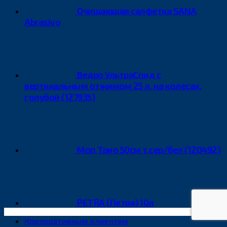
Очищающая салфетка SANA
Abrasivo
Ведро УльтраСпид с
вертикальным отжимом 25 л, на колесах,
голубой (127935)
Моп Трио 50см т.сер/бел (120492)
PETRA (Петра) 10л
Корпоративным клиентам