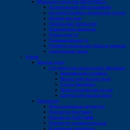
Моющие средства DR.SCHNELL
Дозирующее оборудование
Гигиена Профессиональной кухни
Мойка посуды
Напольные покрытия
Освежители воздуха
Поверхности
Промышленность
Профессиональная уборка номера
Санитарные зоны
Vileda
Мытьё окон
Система для мытья окон Эволюшн
Безопасный скребок
Ведро для мытья окон
Склиз Эволюшн
Телескопическая ручка
Щетка для мытья окон
Перчатки
Многоцелевые перчатки
Перчатки Контракт
Перчатки ЛайтТафф
Перчатки универсальные
Усиленные перчатки