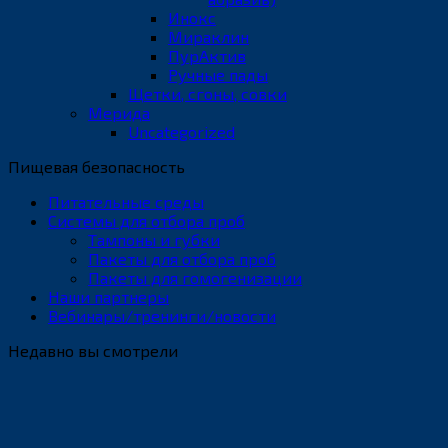
Инокс
Мираклин
ПурАктив
Ручные пады
Щетки, сгоны, совки
Мерида
Uncategorized
Пищевая безопасность
Питательные среды
Системы для отбора проб
Тампоны и губки
Пакеты для отбора проб
Пакеты для гомогенизации
Наши партнеры
Вебинары/тренинги/новости
Недавно вы смотрели