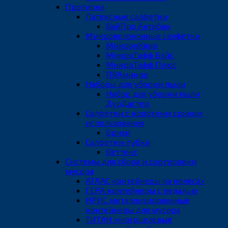
Протирка
Латексные салфетки
ВайПро Антибак
Микроволоконные салфетки
МикронКвик
МикроТафф Бэйс
МикроТафф Плюс
ПВАмикро
Наборы для уборки пыли
Набор для уборки пыли
ДуоДастер
Салфетки с коротким сроком
использования
Бризи
Салфетки-губки
Веттекс
Системы для сбора и сортировки
мусора
АТЛАС контейнеры на колесах
ГЕРА контейнеры с педалью
ИРИС металлизированные
контейнеры для мусора
ТИТАН многоцелевые