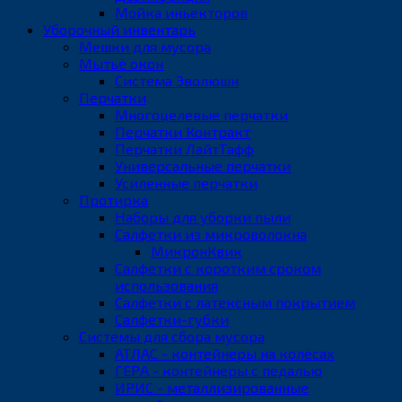
Мойка иньекторов
Уборочный инвентарь
Мешки для мусора
Мытьё окон
Система Эволюшн
Перчатки
Многоцелевые перчатки
Перчатки Контракт
Перчатки ЛайтТафф
Универсальные перчатки
Усиленные перчатки
Протирка
Наборы для уборки пыли
Салфетки из микроволокна
МикронКвик
Салфетки с коротким сроком
использования
Салфетки с латексным покрытием
Салфетки-губки
Системы для сбора мусора
АТЛАС - контейнеры на колёсах
ГЕРА - контейнеры с педалью
ИРИС - металлизированные