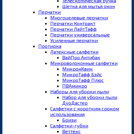
Телескопическая ручка
Щетка для мытья окон
Перчатки
Многоцелевые перчатки
Перчатки Контракт
Перчатки ЛайтТафф
Перчатки универсальные
Усиленные перчатки
Протирка
Латексные салфетки
ВайПро Антибак
Микроволоконные салфетки
МикронКвик
МикроТафф Бэйс
МикроТафф Плюс
ПВАмикро
Наборы для уборки пыли
Набор для уборки пыли
ДуоДастер
Салфетки с коротким сроком
использования
Бризи
Салфетки-губки
Веттекс