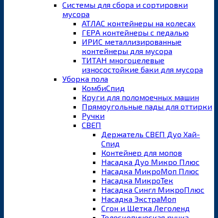
Системы для сбора и сортировки
мусора
АТЛАС контейнеры на колесах
ГЕРА контейнеры с педалью
ИРИС металлизированные
контейнеры для мусора
ТИТАН многоцелевые
износостойкие баки для мусора
Уборка пола
КомбиСпид
Круги для поломоечных машин
Прямоугольные пады для оттирки
Ручки
СВЕП
Держатель СВЕП Дуо Хай-
Спид
Контейнер для мопов
Насадка Дуо Микро Плюс
Насадка МикроМоп Плюс
Насадка МикроТек
Насадка Сингл МикроПлюс
Насадка ЭкстраМоп
Сгон и Щетка Леголенд
Телескопическая ручка