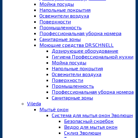
Мойка посуды
Напольные покрытия
Освежители воздуха
Поверхности
Промышленность
Профессиональная уборка номера
Санитарные зоны
Моющие средства DR.SCHNELL
Дозирующее оборудование
Гигиена Профессиональной кухни
Мойка посуды
Напольные покрытия
Освежители воздуха
Поверхности
Промышленность
Профессиональная уборка номера
Санитарные зоны
Vileda
Мытьё окон
Система для мытья окон Эволюшн
Безопасный скребок
Ведро для мытья окон
Склиз Эволюшн