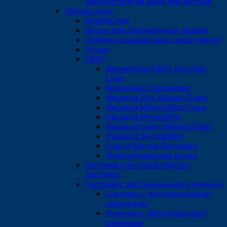
износостойкие баки для мусора
Уборка пола
КомбиСпид
Круги для поломоечных машин
Прямоугольные пады для оттирки
Ручки
СВЕП
Держатель СВЕП Дуо Хай-
Спид
Контейнер для мопов
Насадка Дуо Микро Плюс
Насадка МикроМоп Плюс
Насадка МикроТек
Насадка Сингл МикроПлюс
Насадка ЭкстраМоп
Сгон и Щетка Леголенд
Телескопическая ручка
Система для сухой уборки
ДастМоп
Система с вертикальным отжимом
Системы с вертикальными
насадками
Тележки с вертикальным
отжимом