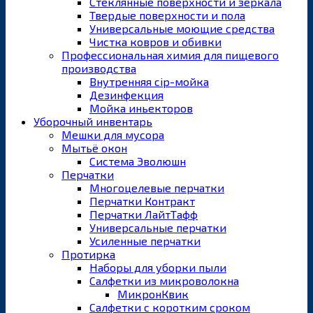
Стеклянные поверхности и зеркала
Твердые поверхности и пола
Универсальные моющие средства
Чистка ковров и обивки
Профессиональная химия для пищевого
производства
Внутренняя cip-мойка
Дезинфекция
Мойка иньекторов
Уборочный инвентарь
Мешки для мусора
Мытьё окон
Система Эволюшн
Перчатки
Многоцелевые перчатки
Перчатки Контракт
Перчатки ЛайтТафф
Универсальные перчатки
Усиленные перчатки
Протирка
Наборы для уборки пыли
Салфетки из микроволокна
МикронКвик
Салфетки с коротким сроком