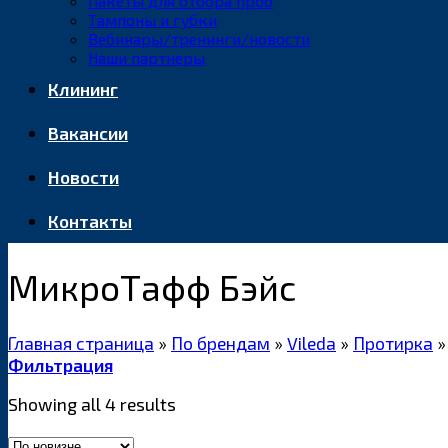
Пакеты для отбора проб
Тампоны и губки
Вебинары/тренинги/новости
Наши партнеры
Клининг
Вакансии
Новости
Контакты
МикроТафф Бэйс
Главная страница
»
По брендам
»
Vileda
»
Протирка
»
Фильтрация
Showing all 4 results