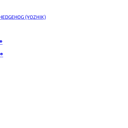
HEDGEHOG (YOZHIK)
®
t®