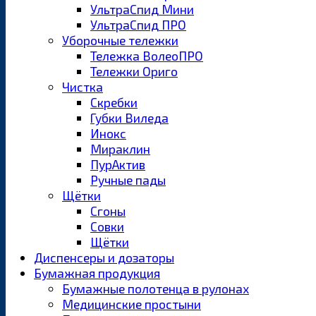
УльтраСпид Мини
УльтраСпид ПРО
Уборочные тележки
Тележка ВолеоПРО
Тележки Ориго
Чистка
Скребки
Губки Виледа
Инокс
Мираклин
ПурАктив
Ручные пады
Щётки
Сгоны
Совки
Щётки
Диспенсеры и дозаторы
Бумажная продукция
Бумажные полотенца в рулонах
Медицинские простыни