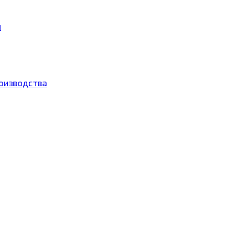
ы
оизводства