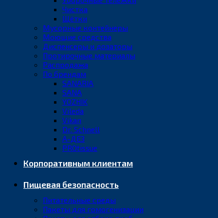
Чистка
Щётки
Мусорные контейнеры
Моющие средства
Диспенсеры и дозаторы
Протирочные материалы
Распродажа
По брендам
SANARIA
SANA
YOZHIK
Vileda
Vikan
Dr. Schnell
А-ДЕЗ
PROtissue
Корпоративным клиентам
Пищевая безопасность
Питательные среды
Пакеты для гомогенизации