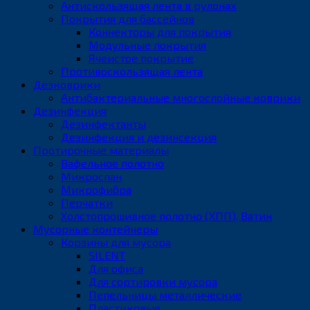
Антискользящая лента в рулонах
Покрытия для бассейнов
Коннекторы для покрытия
Модульные покрытия
Ячеистое покрытие
Противоскользящая лента
Дезковрики
Антибактериальные многослойные коврики
Дезинфекция
Дезинфектанты
Дезинфекция и дезинсекция
Протирочные материалы
Вафельное полотно
Микроспан
Микрофибра
Перчатки
Холстопрошивное полотно (ХПП), Ватин
Мусорные контейнеры
Корзины для мусора
SILENT
Для офиса
Для сортировки мусора
Пепельницы металлические
Пластиковые