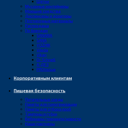
Щётки
Мусорные контейнеры
Моющие средства
Диспенсеры и дозаторы
Протирочные материалы
Распродажа
По брендам
SANARIA
SANA
YOZHIK
Vileda
Vikan
Dr. Schnell
А-ДЕЗ
PROtissue
Корпоративным клиентам
Пищевая безопасность
Питательные среды
Пакеты для гомогенизации
Пакеты для отбора проб
Тампоны и губки
Вебинары/тренинги/новости
Наши партнеры