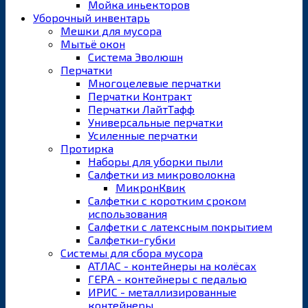
Мойка иньекторов
Уборочный инвентарь
Мешки для мусора
Мытьё окон
Система Эволюшн
Перчатки
Многоцелевые перчатки
Перчатки Контракт
Перчатки ЛайтТафф
Универсальные перчатки
Усиленные перчатки
Протирка
Наборы для уборки пыли
Салфетки из микроволокна
МикронКвик
Салфетки с коротким сроком
использования
Салфетки с латексным покрытием
Салфетки-губки
Системы для сбора мусора
АТЛАС - контейнеры на колёсах
ГЕРА - контейнеры с педалью
ИРИС - металлизированные
контейнеры