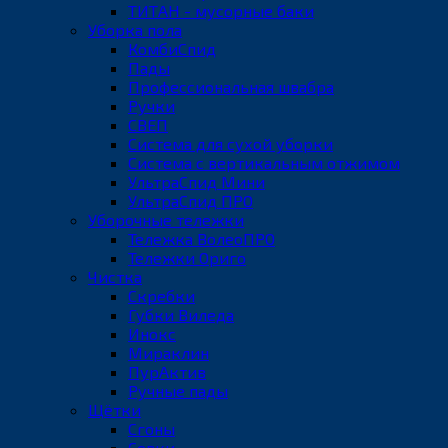
ТИТАН - мусорные баки
Уборка пола
КомбиСпид
Пады
Профессиональная швабра
Ручки
СВЕП
Система для сухой уборки
Система с вертикальным отжимом
УльтраСпид Мини
УльтраСпид ПРО
Уборочные тележки
Тележка ВолеоПРО
Тележки Ориго
Чистка
Скребки
Губки Виледа
Инокс
Мираклин
ПурАктив
Ручные пады
Щётки
Сгоны
Совки