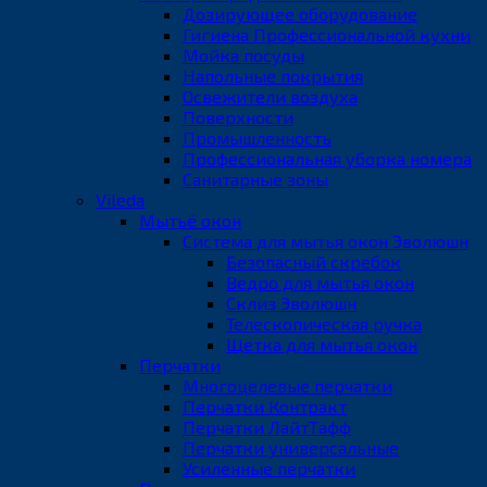
Дозирующее оборудование
Гигиена Профессиональной кухни
Мойка посуды
Напольные покрытия
Освежители воздуха
Поверхности
Промышленность
Профессиональная уборка номера
Санитарные зоны
Vileda
Мытьё окон
Система для мытья окон Эволюшн
Безопасный скребок
Ведро для мытья окон
Склиз Эволюшн
Телескопическая ручка
Щетка для мытья окон
Перчатки
Многоцелевые перчатки
Перчатки Контракт
Перчатки ЛайтТафф
Перчатки универсальные
Усиленные перчатки