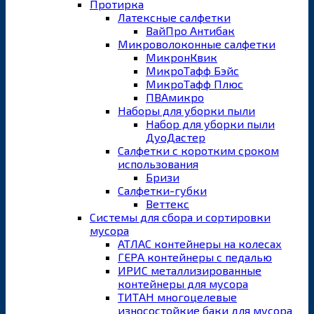
Протирка
Латексные салфетки
ВайПро Антибак
Микроволоконные салфетки
МикронКвик
МикроТафф Бэйс
МикроТафф Плюс
ПВАмикро
Наборы для уборки пыли
Набор для уборки пыли
ДуоДастер
Салфетки с коротким сроком
использования
Бризи
Салфетки-губки
Веттекс
Системы для сбора и сортировки
мусора
АТЛАС контейнеры на колесах
ГЕРА контейнеры с педалью
ИРИС металлизированные
контейнеры для мусора
ТИТАН многоцелевые
износостойкие баки для мусора