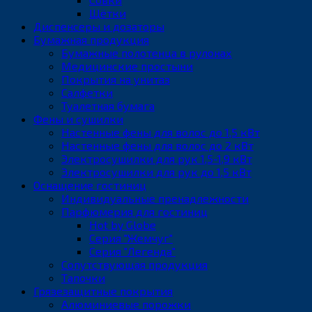
Щётки
Диспенсеры и дозаторы
Бумажная продукция
Бумажные полотенца в рулонах
Медицинские простыни
Покрытия на унитаз
Салфетки
Туалетная бумага
Фены и сушилки
Настенные фены для волос до 1,5 кВт
Настенные фены для волос до 2 кВт
Электросушилки для рук 1,5-1,9 кВт
Электросушилки для рук до 1,5 кВт
Оснащение гостиниц
Индивидуальные пренадлежности
Парфюмерия для гостиниц
Hot by Globe
Серия "Жемчуг"
Серия "Легенда"
Сопутствующая продукция
Тапочки
Грязезащитные покрытия
Алюминиевые порожки