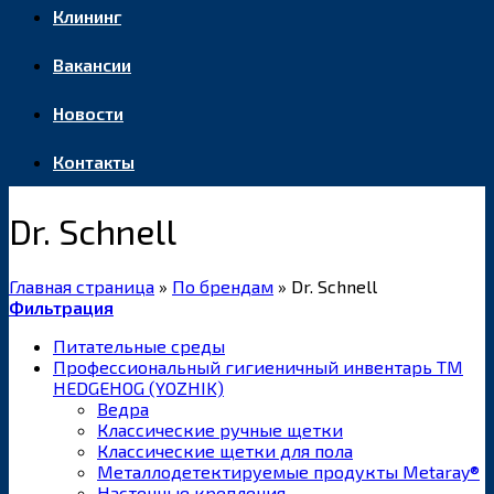
Клининг
Вакансии
Новости
Контакты
Dr. Schnell
Главная страница
»
По брендам
»
Dr. Schnell
Фильтрация
Питательные среды
Профессиональный гигиеничный инвентарь ТМ
HEDGEHOG (YOZHIK)
Ведра
Классические ручные щетки
Классические щетки для пола
Металлодетектируемые продукты Metaray®
Настенные крепления