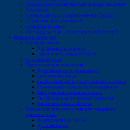
Продукты с системой подачи воды Belowat®
Рукоятки
Ручные щетки с прорезиненной смолой
Сгоны для пола Duoswee®
Скребки и совки
Щетки для пола с прорезиненной смолой
Моющие средства
Бытовая химия
Для ванной и туалета
Крем-мыло, жидкое мыло
Для жилой зоны
Профессиональная химия
Дезинфекция и дезисекция
Санитарные зоны
Смешивающие и дозирующие системы
Стеклянные поверхности и зеркала
Твердые поверхности и пола
Универсальные моющие средства
Чистка ковров и обивки
Профессиональная химия для пищевого
производства
Внутренняя cip-мойка
Дезинфекция