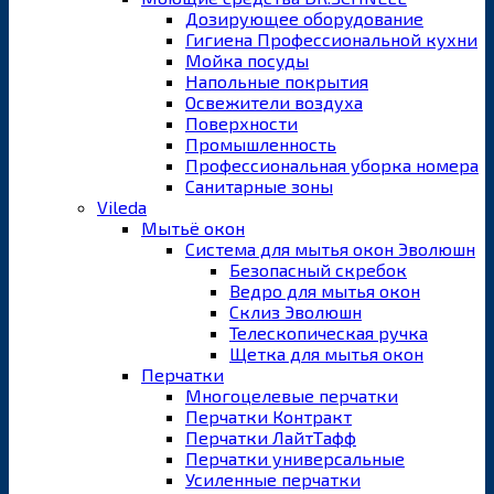
Дозирующее оборудование
Гигиена Профессиональной кухни
Мойка посуды
Напольные покрытия
Освежители воздуха
Поверхности
Промышленность
Профессиональная уборка номера
Санитарные зоны
Vileda
Мытьё окон
Система для мытья окон Эволюшн
Безопасный скребок
Ведро для мытья окон
Склиз Эволюшн
Телескопическая ручка
Щетка для мытья окон
Перчатки
Многоцелевые перчатки
Перчатки Контракт
Перчатки ЛайтТафф
Перчатки универсальные
Усиленные перчатки