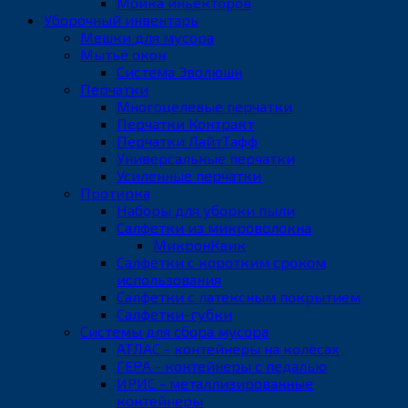
Мойка иньекторов
Уборочный инвентарь
Мешки для мусора
Мытьё окон
Система Эволюшн
Перчатки
Многоцелевые перчатки
Перчатки Контракт
Перчатки ЛайтТафф
Универсальные перчатки
Усиленные перчатки
Протирка
Наборы для уборки пыли
Салфетки из микроволокна
МикронКвик
Салфетки с коротким сроком
использования
Салфетки с латексным покрытием
Салфетки-губки
Системы для сбора мусора
АТЛАС - контейнеры на колёсах
ГЕРА - контейнеры с педалью
ИРИС - металлизированные
контейнеры