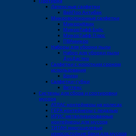
Протирка
Латексные салфетки
ВайПро Антибак
Микроволоконные салфетки
МикронКвик
МикроТафф Бэйс
МикроТафф Плюс
ПВАмикро
Наборы для уборки пыли
Набор для уборки пыли
ДуоДастер
Салфетки с коротким сроком
использования
Бризи
Салфетки-губки
Веттекс
Системы для сбора и сортировки
мусора
АТЛАС контейнеры на колесах
ГЕРА контейнеры с педалью
ИРИС металлизированные
контейнеры для мусора
ТИТАН многоцелевые
износостойкие баки для мусора