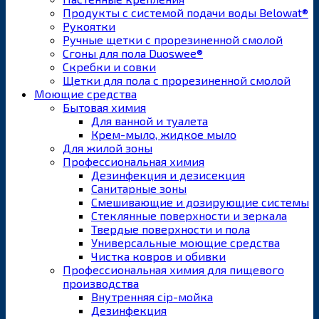
Продукты с системой подачи воды Belowat®
Рукоятки
Ручные щетки с прорезиненной смолой
Сгоны для пола Duoswee®
Скребки и совки
Щетки для пола с прорезиненной смолой
Моющие средства
Бытовая химия
Для ванной и туалета
Крем-мыло, жидкое мыло
Для жилой зоны
Профессиональная химия
Дезинфекция и дезисекция
Санитарные зоны
Смешивающие и дозирующие системы
Стеклянные поверхности и зеркала
Твердые поверхности и пола
Универсальные моющие средства
Чистка ковров и обивки
Профессиональная химия для пищевого
производства
Внутренняя cip-мойка
Дезинфекция