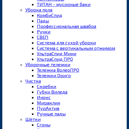
ТИТАН - мусорные баки
Уборка пола
КомбиСпид
Пады
Профессиональная швабра
Ручки
СВЕП
Система для сухой уборки
Система с вертикальным отжимом
УльтраСпид Мини
УльтраСпид ПРО
Уборочные тележки
Тележка ВолеоПРО
Тележки Ориго
Чистка
Скребки
Губки Виледа
Инокс
Мираклин
ПурАктив
Ручные пады
Щётки
Сгоны