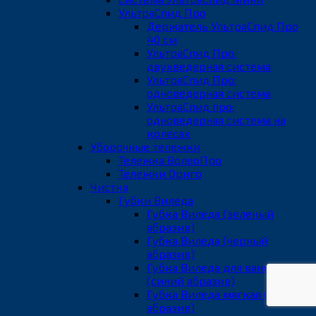
УльтраСпид Про
Держатель УльтраСпид Про
40 см
УльтраСпид Про:
двухведерная система
УльтраСпид Про:
одноведерная система
УльтраСпид про:
одноведерная система на
колесах
Уборочные тележки
Тележка ВолеоПро
Тележки Ориго
Чистка
Губки Виледа
Губка Виледа (зеленый
абразив)
Губка Виледа (черный
абразив)
Губка Виледа для ванной
(синий абразив)
Губка Виледа мягкая (белый
абразив)