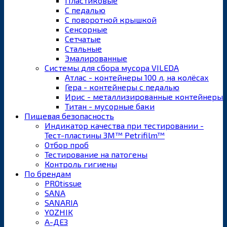
Пластиковые
С педалью
С поворотной крышкой
Сенсорные
Сетчатые
Стальные
Эмалированные
Системы для сбора мусора VILEDA
Атлас - контейнеры 100 л, на колёсах
Гера - контейнеры с педалью
Ирис - металлизированные контейнеры
Титан - мусорные баки
Пищевая безопасность
Индикатор качества при тестировании -
Тест-пластины 3M™ Petrifilm™
Отбор проб
Тестирование на патогены
Контроль гигиены
По брендам
PROtissue
SANA
SANARIA
YOZHIK
А-ДЕЗ