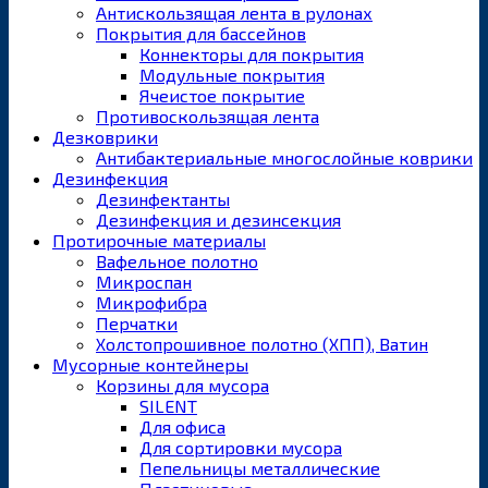
Антискользящая лента в рулонах
Покрытия для бассейнов
Коннекторы для покрытия
Модульные покрытия
Ячеистое покрытие
Противоскользящая лента
Дезковрики
Антибактериальные многослойные коврики
Дезинфекция
Дезинфектанты
Дезинфекция и дезинсекция
Протирочные материалы
Вафельное полотно
Микроспан
Микрофибра
Перчатки
Холстопрошивное полотно (ХПП), Ватин
Мусорные контейнеры
Корзины для мусора
SILENT
Для офиса
Для сортировки мусора
Пепельницы металлические