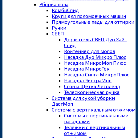
Уборка пола
КомбиСпид
Круги для поломоечных машин
Прямоугольные пады для оттирки
Ручки
СВЕП
Держатель СВЕП Дуо Хай-
Спид
Контейнер для мопов
Насадка Дуо Микро Плюс
Насадка МикроМоп Плюс
Насадка МикроТек
Насадка Сингл МикроПлюс
Насадка ЭкстраМоп
Сгон и Щетка Леголенд
Телескопическая ручка
Система для сухой уборки
ДастМоп
Система с вертикальным отжимом
Системы с вертикальными
насадками
Тележки с вертикальным
отжимом