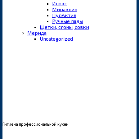
Инокс
Мираклин
ПурАктив
Ручные пады
Щетки, сгоны, совки
Мерида
Uncategorized
Гигиена профессиональной кухни