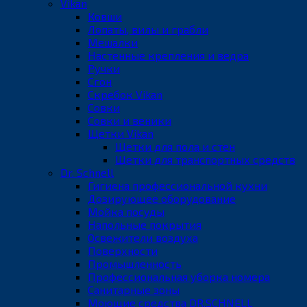
Vikan
Ковши
Лопаты, вилы и грабли
Мешалки
Настенные крепления и ведра
Ручки
Сгон
Скребок Vikan
Совки
Совки и веники
Щетки Vikan
Щетки для пола и стен
Щетки для транспортных средств
Dr. Schnell
Гигиена профессиональной кухни
Дозирующее оборудование
Мойка посуды
Напольные покрытия
Освежители воздуха
Поверхности
Промышленность
Профессиональная уборка номера
Санитарные зоны
Моющие средства DR.SCHNELL