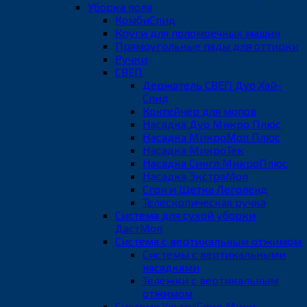
Уборка пола
КомбиСпид
Круги для поломоечных машин
Прямоугольные пады для оттирки
Ручки
СВЕП
Держатель СВЕП Дуо Хай-
Спид
Контейнер для мопов
Насадка Дуо Микро Плюс
Насадка МикроМоп Плюс
Насадка МикроТек
Насадка Сингл МикроПлюс
Насадка ЭкстраМоп
Сгон и Щетка Леголенд
Телескопическая ручка
Система для сухой уборки
ДастМоп
Система с вертикальным отжимом
Системы с вертикальными
насадками
Тележки с вертикальным
отжимом
Система УльтраСпид Мини