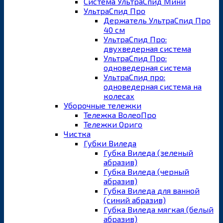
Система УльтраСпид Мини
УльтраСпид Про
Держатель УльтраСпид Про
40 см
УльтраСпид Про:
двухведерная система
УльтраСпид Про:
одноведерная система
УльтраСпид про:
одноведерная система на
колесах
Уборочные тележки
Тележка ВолеоПро
Тележки Ориго
Чистка
Губки Виледа
Губка Виледа (зеленый
абразив)
Губка Виледа (черный
абразив)
Губка Виледа для ванной
(синий абразив)
Губка Виледа мягкая (белый
абразив)