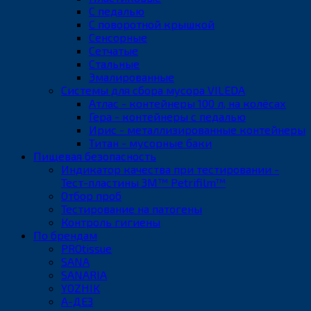
С педалью
С поворотной крышкой
Сенсорные
Сетчатые
Стальные
Эмалированные
Системы для сбора мусора VILEDA
Атлас - контейнеры 100 л, на колёсах
Гера - контейнеры с педалью
Ирис - металлизированные контейнеры
Титан - мусорные баки
Пищевая безопасность
Индикатор качества при тестировании -
Тест-пластины 3M™ Petrifilm™
Отбор проб
Тестирование на патогены
Контроль гигиены
По брендам
PROtissue
SANA
SANARIA
YOZHIK
А-ДЕЗ