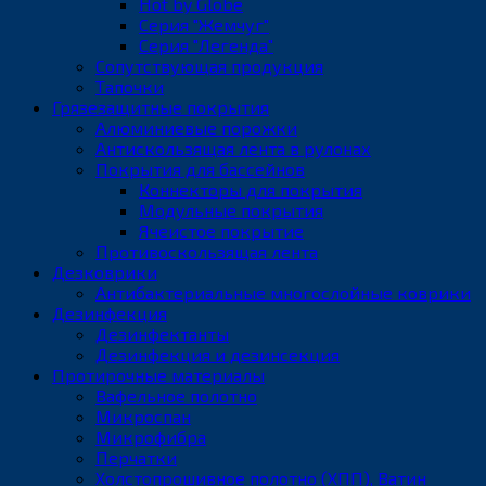
Hot by Globe
Серия "Жемчуг"
Серия "Легенда"
Сопутствующая продукция
Тапочки
Грязезащитные покрытия
Алюминиевые порожки
Антискользящая лента в рулонах
Покрытия для бассейнов
Коннекторы для покрытия
Модульные покрытия
Ячеистое покрытие
Противоскользящая лента
Дезковрики
Антибактериальные многослойные коврики
Дезинфекция
Дезинфектанты
Дезинфекция и дезинсекция
Протирочные материалы
Вафельное полотно
Микроспан
Микрофибра
Перчатки
Холстопрошивное полотно (ХПП), Ватин