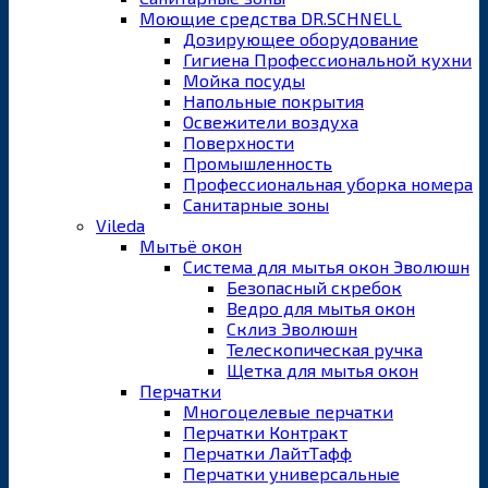
Моющие средства DR.SCHNELL
Дозирующее оборудование
Гигиена Профессиональной кухни
Мойка посуды
Напольные покрытия
Освежители воздуха
Поверхности
Промышленность
Профессиональная уборка номера
Санитарные зоны
Vileda
Мытьё окон
Система для мытья окон Эволюшн
Безопасный скребок
Ведро для мытья окон
Склиз Эволюшн
Телескопическая ручка
Щетка для мытья окон
Перчатки
Многоцелевые перчатки
Перчатки Контракт
Перчатки ЛайтТафф
Перчатки универсальные