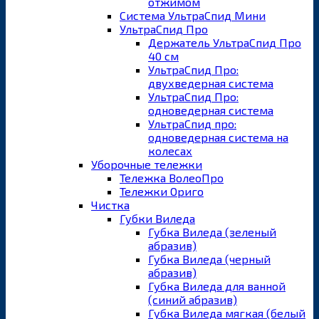
отжимом
Система УльтраСпид Мини
УльтраСпид Про
Держатель УльтраСпид Про
40 см
УльтраСпид Про:
двухведерная система
УльтраСпид Про:
одноведерная система
УльтраСпид про:
одноведерная система на
колесах
Уборочные тележки
Тележка ВолеоПро
Тележки Ориго
Чистка
Губки Виледа
Губка Виледа (зеленый
абразив)
Губка Виледа (черный
абразив)
Губка Виледа для ванной
(синий абразив)
Губка Виледа мягкая (белый