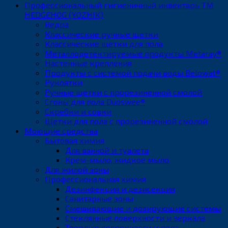
Профессиональный гигиеничный инвентарь ТМ
HEDGEHOG (YOZHIK)
Ведра
Классические ручные щетки
Классические щетки для пола
Металлодетектируемые продукты Metaray®
Настенные крепления
Продукты с системой подачи воды Belowat®
Рукоятки
Ручные щетки с прорезиненной смолой
Сгоны для пола Duoswee®
Скребки и совки
Щетки для пола с прорезиненной смолой
Моющие средства
Бытовая химия
Для ванной и туалета
Крем-мыло, жидкое мыло
Для жилой зоны
Профессиональная химия
Дезинфекция и дезисекция
Санитарные зоны
Смешивающие и дозирующие системы
Стеклянные поверхности и зеркала
Твердые поверхности и пола