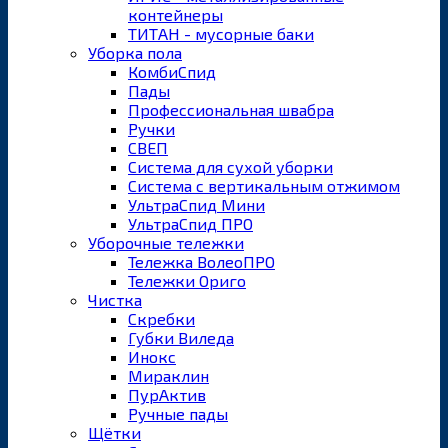
контейнеры
ТИТАН - мусорные баки
Уборка пола
КомбиСпид
Пады
Профессиональная швабра
Ручки
СВЕП
Система для сухой уборки
Система с вертикальным отжимом
УльтраСпид Мини
УльтраСпид ПРО
Уборочные тележки
Тележка ВолеоПРО
Тележки Ориго
Чистка
Скребки
Губки Виледа
Инокс
Мираклин
ПурАктив
Ручные пады
Щётки