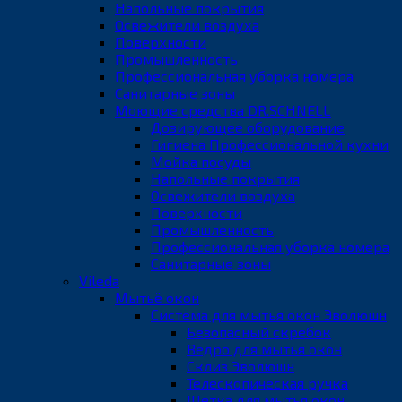
Напольные покрытия
Освежители воздуха
Поверхности
Промышленность
Профессиональная уборка номера
Санитарные зоны
Моющие средства DR.SCHNELL
Дозирующее оборудование
Гигиена Профессиональной кухни
Мойка посуды
Напольные покрытия
Освежители воздуха
Поверхности
Промышленность
Профессиональная уборка номера
Санитарные зоны
Vileda
Мытьё окон
Система для мытья окон Эволюшн
Безопасный скребок
Ведро для мытья окон
Склиз Эволюшн
Телескопическая ручка
Щетка для мытья окон