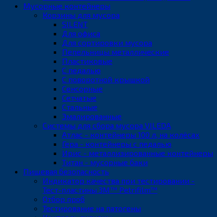
Мусорные контейнеры
Корзины для мусора
SILENT
Для офиса
Для сортировки мусора
Пепельницы металлические
Пластиковые
С педалью
С поворотной крышкой
Сенсорные
Сетчатые
Стальные
Эмалированные
Системы для сбора мусора VILEDA
Атлас - контейнеры 100 л, на колёсах
Гера - контейнеры с педалью
Ирис - металлизированные контейнеры
Титан - мусорные баки
Пищевая безопасность
Индикатор качества при тестировании -
Тест-пластины 3M™ Petrifilm™
Отбор проб
Тестирование на патогены