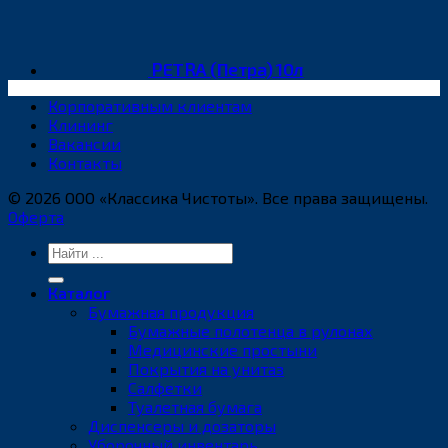
PETRA (Петра) 10л
Корпоративным клиентам
Клининг
Вакансии
Контакты
© 2026 ООО «Классика Чистоты». Все права защищены.
Оферта
Искать:
Каталог
Бумажная продукция
Бумажные полотенца в рулонах
Медицинские простыни
Покрытия на унитаз
Салфетки
Туалетная бумага
Диспенсеры и дозаторы
Уборочный инвентарь