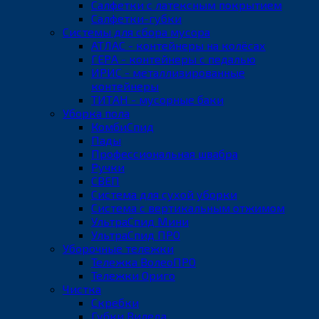
Салфетки с латексным покрытием
Салфетки-губки
Системы для сбора мусора
АТЛАС - контейнеры на колёсах
ГЕРА - контейнеры с педалью
ИРИС - металлизированные
контейнеры
ТИТАН - мусорные баки
Уборка пола
КомбиСпид
Пады
Профессиональная швабра
Ручки
СВЕП
Система для сухой уборки
Система с вертикальным отжимом
УльтраСпид Мини
УльтраСпид ПРО
Уборочные тележки
Тележка ВолеоПРО
Тележки Ориго
Чистка
Скребки
Губки Виледа