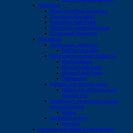
Перчатки
Многоцелевые перчатки
Перчатки Контракт
Перчатки ЛайтТафф
Перчатки универсальные
Усиленные перчатки
Протирка
Латексные салфетки
ВайПро Антибак
Микроволоконные салфетки
МикронКвик
МикроТафф Бэйс
МикроТафф Плюс
ПВАмикро
Наборы для уборки пыли
Набор для уборки пыли
ДуоДастер
Салфетки с коротким сроком
использования
Бризи
Салфетки-губки
Веттекс
Системы для сбора и сортировки