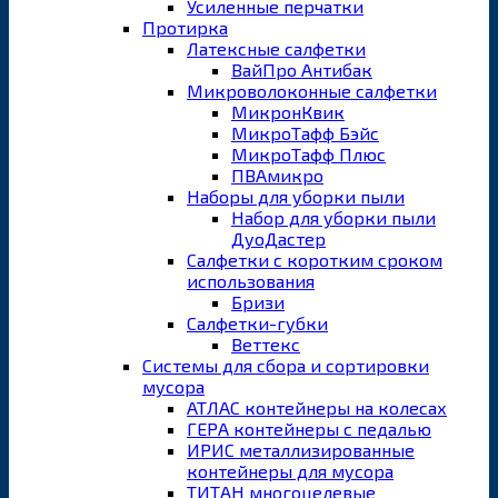
Усиленные перчатки
Протирка
Латексные салфетки
ВайПро Антибак
Микроволоконные салфетки
МикронКвик
МикроТафф Бэйс
МикроТафф Плюс
ПВАмикро
Наборы для уборки пыли
Набор для уборки пыли
ДуоДастер
Салфетки с коротким сроком
использования
Бризи
Салфетки-губки
Веттекс
Системы для сбора и сортировки
мусора
АТЛАС контейнеры на колесах
ГЕРА контейнеры с педалью
ИРИС металлизированные
контейнеры для мусора
ТИТАН многоцелевые