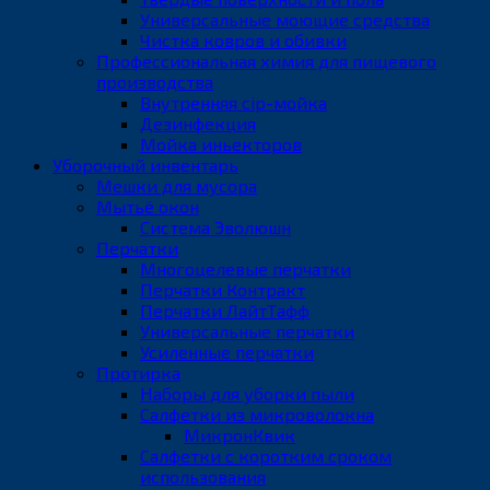
Универсальные моющие средства
Чистка ковров и обивки
Профессиональная химия для пищевого
производства
Внутренняя cip-мойка
Дезинфекция
Мойка иньекторов
Уборочный инвентарь
Мешки для мусора
Мытьё окон
Система Эволюшн
Перчатки
Многоцелевые перчатки
Перчатки Контракт
Перчатки ЛайтТафф
Универсальные перчатки
Усиленные перчатки
Протирка
Наборы для уборки пыли
Салфетки из микроволокна
МикронКвик
Салфетки с коротким сроком
использования