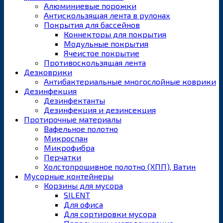
Алюминиевые порожки
Антискользящая лента в рулонах
Покрытия для бассейнов
Коннекторы для покрытия
Модульные покрытия
Ячеистое покрытие
Противоскользящая лента
Дезковрики
Антибактериальные многослойные коврики
Дезинфекция
Дезинфектанты
Дезинфекция и дезинсекция
Протирочные материалы
Вафельное полотно
Микроспан
Микрофибра
Перчатки
Холстопрошивное полотно (ХПП), Ватин
Мусорные контейнеры
Корзины для мусора
SILENT
Для офиса
Для сортировки мусора