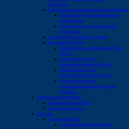
ДастМоп
Система с вертикальным отжимом
Системы с вертикальными
насадками
Тележки с вертикальным
отжимом
Система УльтраСпид Мини
УльтраСпид Про
Держатель УльтраСпид Про
40 см
УльтраСпид Про:
двухведерная система
УльтраСпид Про:
одноведерная система
УльтраСпид про:
одноведерная система на
колесах
Уборочные тележки
Тележка ВолеоПро
Тележки Ориго
Чистка
Губки Виледа
Губка Виледа (зеленый