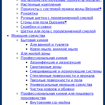
Настенные крепления
Продукты с системой подачи воды Belowat®
Рукоятки
Ручные щетки с прорезиненной смолой
Сгоны для пола Duoswee®
Скребки и совки
Щетки для пола с прорезиненной смолой
Моющие средства
Бытовая химия
Для ванной и туалета
Крем-мыло, жидкое мыло
Для жилой зоны
Профессиональная химия
Дезинфекция и дезисекция
Санитарные зоны
Смешивающие и дозирующие системы
Стеклянные поверхности и зеркала
Твердые поверхности и пола
Универсальные моющие средства
Чистка ковров и обивки
Профессиональная химия для пищевого
производства
Внутренняя cip-мойка