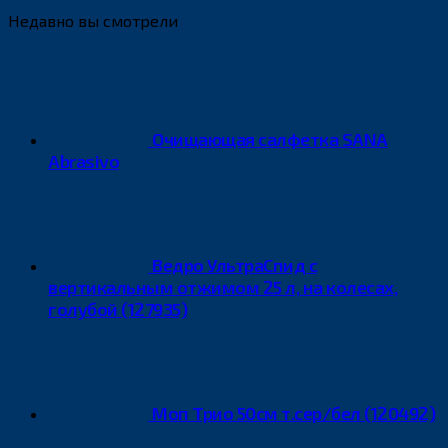
Недавно вы смотрели
Очищающая салфетка SANA
Abrasivo
Ведро УльтраСпид с
вертикальным отжимом 25 л, на колесах,
голубой (127935)
Моп Трио 50см т.сер/бел (120492)