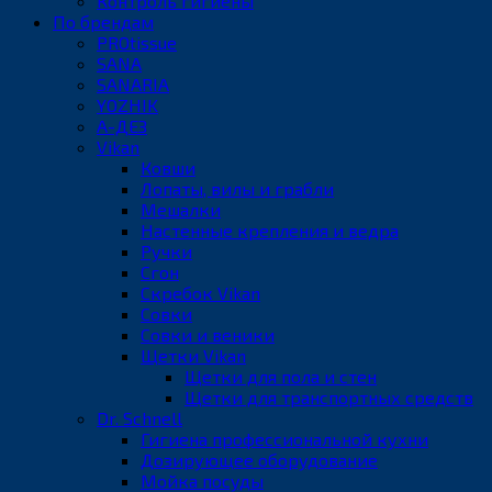
Контроль гигиены
По брендам
PROtissue
SANA
SANARIA
YOZHIK
А-ДЕЗ
Vikan
Ковши
Лопаты, вилы и грабли
Мешалки
Настенные крепления и ведра
Ручки
Сгон
Скребок Vikan
Совки
Совки и веники
Щетки Vikan
Щетки для пола и стен
Щетки для транспортных средств
Dr. Schnell
Гигиена профессиональной кухни
Дозирующее оборудование
Мойка посуды