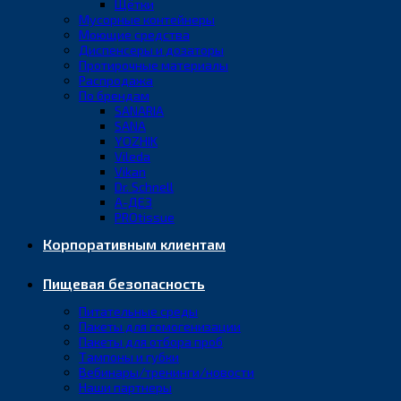
Щётки
Мусорные контейнеры
Моющие средства
Диспенсеры и дозаторы
Протирочные материалы
Распродажа
По брендам
SANARIA
SANA
YOZHIK
Vileda
Vikan
Dr. Schnell
А-ДЕЗ
PROtissue
Корпоративным клиентам
Пищевая безопасность
Питательные среды
Пакеты для гомогенизации
Пакеты для отбора проб
Тампоны и губки
Вебинары/тренинги/новости
Наши партнеры