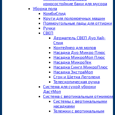
износостойкие баки для мусора
Уборка пола
КомбиСпид
Круги для поломоечных машин
Прямоугольные пады для оттирки
Ручки
СВЕП
Держатель СВЕП Дуо Хай-
Спид
Контейнер для мопов
Насадка Дуо Микро Плюс
Насадка МикроМоп Плюс
Насадка МикроТек
Насадка Сингл МикроПлюс
Насадка ЭкстраМоп
Сгон и Щетка Леголенд
Телескопическая ручка
Система для сухой уборки
ДастМоп
Система с вертикальным отжимом
Системы с вертикальными
насадками
Тележки с вертикальным