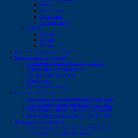
Инокс
Мираклин
ПурАктив
Ручные пады
Щётки
Сгоны
Совки
Щётки
Диспенсеры и дозаторы
Бумажная продукция
Бумажные полотенца в рулонах
Медицинские простыни
Покрытия на унитаз
Салфетки
Туалетная бумага
Фены и сушилки
Настенные фены для волос до 1,5 кВт
Настенные фены для волос до 2 кВт
Электросушилки для рук 1,5-1,9 кВт
Электросушилки для рук до 1,5 кВт
Оснащение гостиниц
Индивидуальные пренадлежности
Парфюмерия для гостиниц