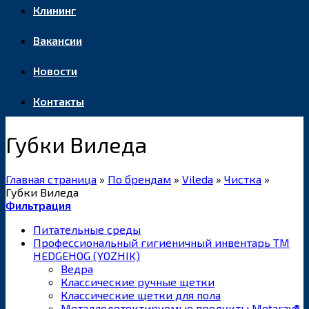
Клининг
Вакансии
Новости
Контакты
Губки Виледа
Главная страница
»
По брендам
»
Vileda
»
Чистка
»
Губки Виледа
Фильтрация
Питательные среды
Профессиональный гигиеничный инвентарь ТМ
HEDGEHOG (YOZHIK)
Ведра
Классические ручные щетки
Классические щетки для пола
Металлодетектируемые продукты Metaray®