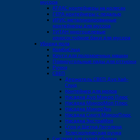
мусора
АТЛАС контейнеры на колесах
ГЕРА контейнеры с педалью
ИРИС металлизированные
контейнеры для мусора
ТИТАН многоцелевые
износостойкие баки для мусора
Уборка пола
КомбиСпид
Круги для поломоечных машин
Прямоугольные пады для оттирки
Ручки
СВЕП
Держатель СВЕП Дуо Хай-
Спид
Контейнер для мопов
Насадка Дуо Микро Плюс
Насадка МикроМоп Плюс
Насадка МикроТек
Насадка Сингл МикроПлюс
Насадка ЭкстраМоп
Сгон и Щетка Леголенд
Телескопическая ручка
Система для сухой уборки