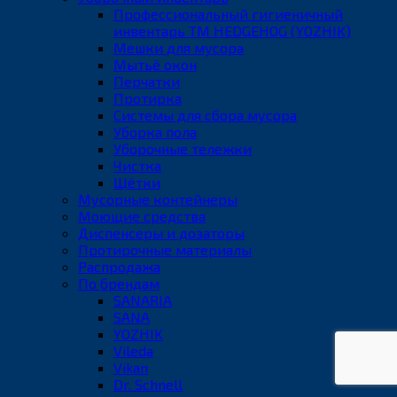
Профессиональный гигиеничный
инвентарь ТМ HEDGEHOG (YOZHIK)
Мешки для мусора
Мытьё окон
Перчатки
Протирка
Системы для сбора мусора
Уборка пола
Уборочные тележки
Чистка
Щётки
Мусорные контейнеры
Моющие средства
Диспенсеры и дозаторы
Протирочные материалы
Распродажа
По брендам
SANARIA
SANA
YOZHIK
Vileda
Vikan
Dr. Schnell