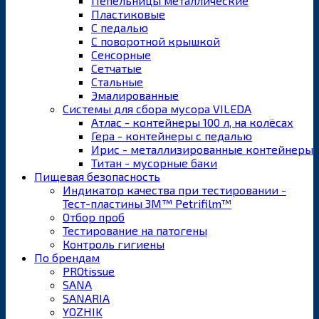
Пепельницы металлические
Пластиковые
С педалью
С поворотной крышкой
Сенсорные
Сетчатые
Стальные
Эмалированные
Системы для сбора мусора VILEDA
Атлас - контейнеры 100 л, на колёсах
Гера - контейнеры с педалью
Ирис - металлизированные контейнеры
Титан - мусорные баки
Пищевая безопасность
Индикатор качества при тестировании -
Тест-пластины 3M™ Petrifilm™
Отбор проб
Тестирование на патогены
Контроль гигиены
По брендам
PROtissue
SANA
SANARIA
YOZHIK