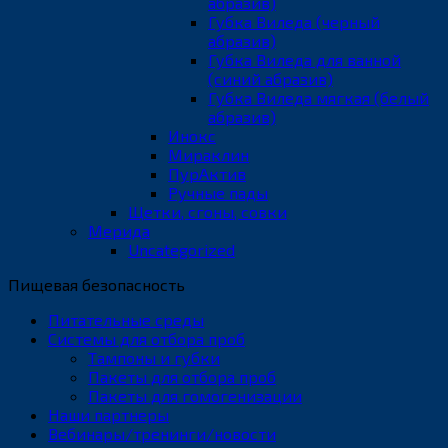
абразив)
Губка Виледа (черный
абразив)
Губка Виледа для ванной
(синий абразив)
Губка Виледа мягкая (белый
абразив)
Инокс
Мираклин
ПурАктив
Ручные пады
Щетки, сгоны, совки
Мерида
Uncategorized
Пищевая безопасность
Питательные среды
Системы для отбора проб
Тампоны и губки
Пакеты для отбора проб
Пакеты для гомогенизации
Наши партнеры
Вебинары/тренинги/новости