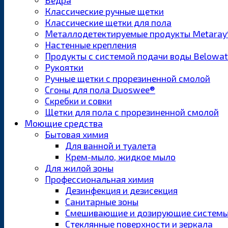
Ведра
Классические ручные щетки
Классические щетки для пола
Металлодетектируемые продукты Metaray
Настенные крепления
Продукты с системой подачи воды Belowa
Рукоятки
Ручные щетки с прорезиненной смолой
Сгоны для пола Duoswee®
Скребки и совки
Щетки для пола с прорезиненной смолой
Моющие средства
Бытовая химия
Для ванной и туалета
Крем-мыло, жидкое мыло
Для жилой зоны
Профессиональная химия
Дезинфекция и дезисекция
Санитарные зоны
Смешивающие и дозирующие систем
Стеклянные поверхности и зеркала