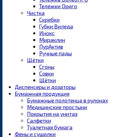
Тележки Ориго
Чистка
Скребки
Губки Виледа
Инокс
Мираклин
ПурАктив
Ручные пады
Щётки
Сгоны
Совки
Щётки
Диспенсеры и дозаторы
Бумажная продукция
Бумажные полотенца в рулонах
Медицинские простыни
Покрытия на унитаз
Салфетки
Туалетная бумага
Фены и сушилки