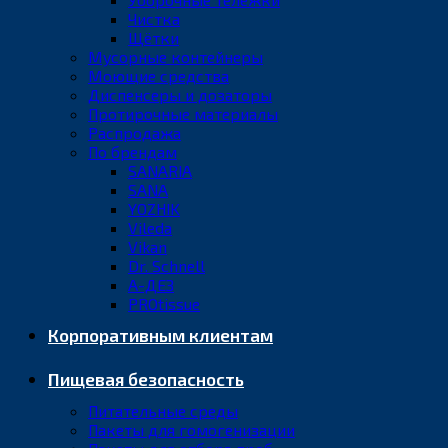
Чистка
Щётки
Мусорные контейнеры
Моющие средства
Диспенсеры и дозаторы
Протирочные материалы
Распродажа
По брендам
SANARIA
SANA
YOZHIK
Vileda
Vikan
Dr. Schnell
А-ДЕЗ
PROtissue
Корпоративным клиентам
Пищевая безопасность
Питательные среды
Пакеты для гомогенизации