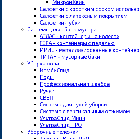
МикронКвик
Салфетки с коротким сроком использ
Салфетки с латексным покрытием
Салфетки-губки
Системы для сбора мусора
АТЛАС - контейнеры на колёсах
ГЕРА - контейнеры с педалью
ИРИС - металлизированные контейне
ТИТАН - мусорные баки
Уборка пола
КомбиСпид
Пады
Профессиональная швабра
Ручки
СВЕП
Система для сухой уборки
Система с вертикальным отжимом
УльтраСпид Мини
УльтраСпид ПРО
Уборочные тележки
Тележка ВолеоПРО