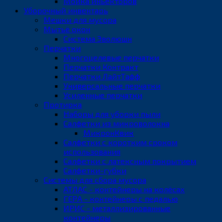
Мойка иньекторов
Уборочный инвентарь
Мешки для мусора
Мытьё окон
Система Эволюшн
Перчатки
Многоцелевые перчатки
Перчатки Контракт
Перчатки ЛайтТафф
Универсальные перчатки
Усиленные перчатки
Протирка
Наборы для уборки пыли
Салфетки из микроволокна
МикронКвик
Салфетки с коротким сроком
использования
Салфетки с латексным покрытием
Салфетки-губки
Системы для сбора мусора
АТЛАС - контейнеры на колёсах
ГЕРА - контейнеры с педалью
ИРИС - металлизированные
контейнеры