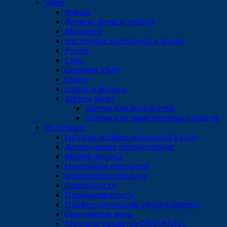
Vikan
Ковши
Лопаты, вилы и грабли
Мешалки
Настенные крепления и ведра
Ручки
Сгон
Скребок Vikan
Совки
Совки и веники
Щетки Vikan
Щетки для пола и стен
Щетки для транспортных средств
Dr. Schnell
Гигиена профессиональной кухни
Дозирующее оборудование
Мойка посуды
Напольные покрытия
Освежители воздуха
Поверхности
Промышленность
Профессиональная уборка номера
Санитарные зоны
Моющие средства DR.SCHNELL