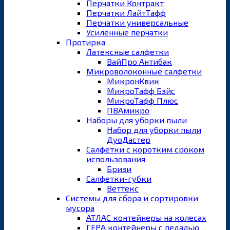
Перчатки Контракт
Перчатки ЛайтТафф
Перчатки универсальные
Усиленные перчатки
Протирка
Латексные салфетки
ВайПро Антибак
Микроволоконные салфетки
МикронКвик
МикроТафф Бэйс
МикроТафф Плюс
ПВАмикро
Наборы для уборки пыли
Набор для уборки пыли
ДуоДастер
Салфетки с коротким сроком
использования
Бризи
Салфетки-губки
Веттекс
Системы для сбора и сортировки
мусора
АТЛАС контейнеры на колесах
ГЕРА контейнеры с педалью