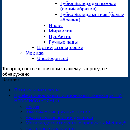
Губка Виледа для ванной
(синий абразив)
Губка Виледа мягкая (белый
абразив)
Инокс
Мираклин
ПурАктив
Ручные пады
Щетки, сгоны, совки
Мерида
Uncategorized
Товаров, соответствующих вашему запросу, не
обнаружено.
Каталог
Питательные среды
Профессиональный гигиеничный инвентарь ТМ
HEDGEHOG (YOZHIK)
Ведра
Классические ручные щетки
Классические щетки для пола
Металлодетектируемые продукты Metaray®
Настенные крепления