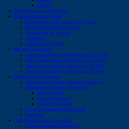
Щётки
Диспенсеры и дозаторы
Бумажная продукция
Бумажные полотенца в рулонах
Медицинские простыни
Покрытия на унитаз
Салфетки
Туалетная бумага
Фены и сушилки
Настенные фены для волос до 1,5 кВт
Настенные фены для волос до 2 кВт
Электросушилки для рук 1,5-1,9 кВт
Электросушилки для рук до 1,5 кВт
Оснащение гостиниц
Индивидуальные пренадлежности
Парфюмерия для гостиниц
Hot by Globe
Серия "Жемчуг"
Серия "Легенда"
Сопутствующая продукция
Тапочки
Грязезащитные покрытия
Алюминиевые порожки