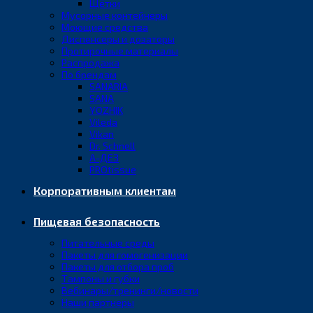
Щётки
Мусорные контейнеры
Моющие средства
Диспенсеры и дозаторы
Протирочные материалы
Распродажа
По брендам
SANARIA
SANA
YOZHIK
Vileda
Vikan
Dr. Schnell
А-ДЕЗ
PROtissue
Корпоративным клиентам
Пищевая безопасность
Питательные среды
Пакеты для гомогенизации
Пакеты для отбора проб
Тампоны и губки
Вебинары/тренинги/новости
Наши партнеры