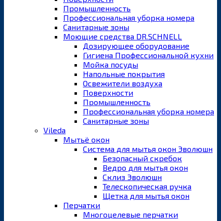
Промышленность
Профессиональная уборка номера
Санитарные зоны
Моющие средства DR.SCHNELL
Дозирующее оборудование
Гигиена Профессиональной кухни
Мойка посуды
Напольные покрытия
Освежители воздуха
Поверхности
Промышленность
Профессиональная уборка номера
Санитарные зоны
Vileda
Мытьё окон
Система для мытья окон Эволюшн
Безопасный скребок
Ведро для мытья окон
Склиз Эволюшн
Телескопическая ручка
Щетка для мытья окон
Перчатки
Многоцелевые перчатки