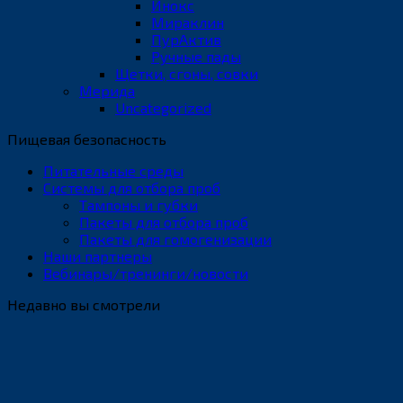
Инокс
Мираклин
ПурАктив
Ручные пады
Щетки, сгоны, совки
Мерида
Uncategorized
Пищевая безопасность
Питательные среды
Системы для отбора проб
Тампоны и губки
Пакеты для отбора проб
Пакеты для гомогенизации
Наши партнеры
Вебинары/тренинги/новости
Недавно вы смотрели