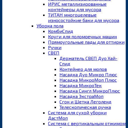
ИРИС металлизированные
контейнеры для мусора
ТИТАН многоцелевые
износостойкие баки для мусора
Уборка пола
КомбиСпид
Круги для поломоечных машин
Прямоугольные пады для оттирки
Ручки
СВЕП
Держатель СВЕП Дуо Хай-
Спид
Контейнер для мопов
Насадка Дуо Микро Плюс
Насадка МикроМоп Плюс
Насадка МикроТек
Насадка Сингл МикроПлюс
Насадка ЭкстраМоп
Сгон и Щетка Леголенд
Телескопическая ручка
Система для сухой уборки
ДастМоп
Система с вертикальным отжимом