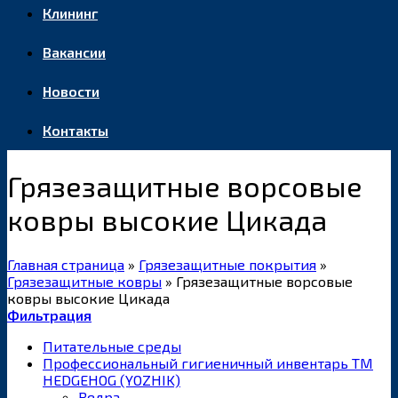
Клининг
Вакансии
Новости
Контакты
Грязезащитные ворсовые
ковры высокие Цикада
Главная страница
»
Грязезащитные покрытия
»
Грязезащитные ковры
»
Грязезащитные ворсовые
ковры высокие Цикада
Фильтрация
Питательные среды
Профессиональный гигиеничный инвентарь ТМ
HEDGEHOG (YOZHIK)
Ведра