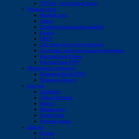
ТИТАН - мусорные баки
Уборка пола
КомбиСпид
Пады
Профессиональная швабра
Ручки
СВЕП
Система для сухой уборки
Система с вертикальным отжимом
УльтраСпид Мини
УльтраСпид ПРО
Уборочные тележки
Тележка ВолеоПРО
Тележки Ориго
Чистка
Скребки
Губки Виледа
Инокс
Мираклин
ПурАктив
Ручные пады
Щётки
Сгоны
Совки