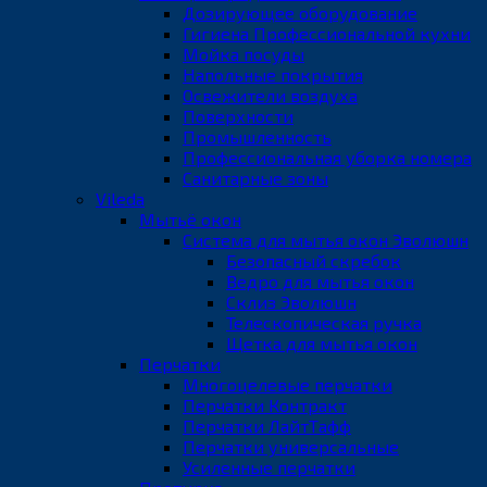
Дозирующее оборудование
Гигиена Профессиональной кухни
Мойка посуды
Напольные покрытия
Освежители воздуха
Поверхности
Промышленность
Профессиональная уборка номера
Санитарные зоны
Vileda
Мытьё окон
Система для мытья окон Эволюшн
Безопасный скребок
Ведро для мытья окон
Склиз Эволюшн
Телескопическая ручка
Щетка для мытья окон
Перчатки
Многоцелевые перчатки
Перчатки Контракт
Перчатки ЛайтТафф
Перчатки универсальные
Усиленные перчатки