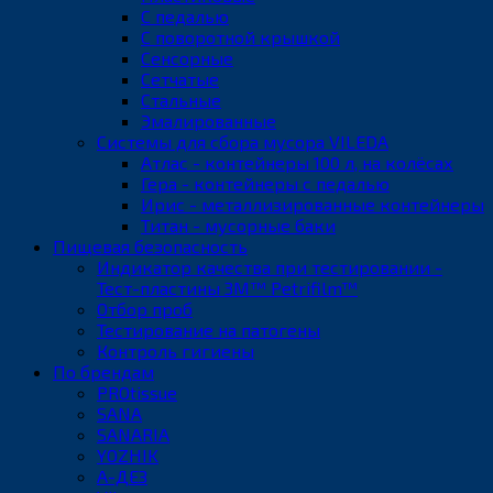
С педалью
С поворотной крышкой
Сенсорные
Сетчатые
Стальные
Эмалированные
Системы для сбора мусора VILEDA
Атлас - контейнеры 100 л, на колёсах
Гера - контейнеры с педалью
Ирис - металлизированные контейнеры
Титан - мусорные баки
Пищевая безопасность
Индикатор качества при тестировании -
Тест-пластины 3M™ Petrifilm™
Отбор проб
Тестирование на патогены
Контроль гигиены
По брендам
PROtissue
SANA
SANARIA
YOZHIK
А-ДЕЗ