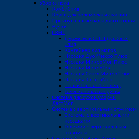
Уборка пола
КомбиСпид
Круги для поломоечных машин
Прямоугольные пады для оттирки
Ручки
СВЕП
Держатель СВЕП Дуо Хай-
Спид
Контейнер для мопов
Насадка Дуо Микро Плюс
Насадка МикроМоп Плюс
Насадка МикроТек
Насадка Сингл МикроПлюс
Насадка ЭкстраМоп
Сгон и Щетка Леголенд
Телескопическая ручка
Система для сухой уборки
ДастМоп
Система с вертикальным отжимом
Системы с вертикальными
насадками
Тележки с вертикальным
отжимом
Система УльтраСпид Мини