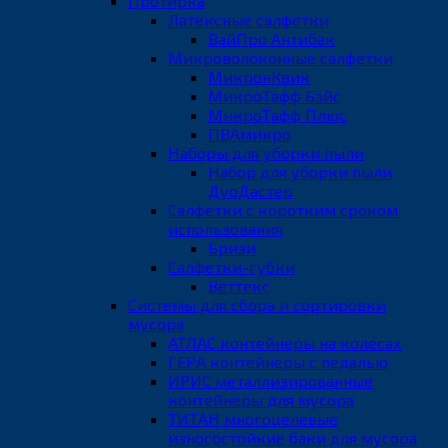
Протирка
Латексные салфетки
ВайПро Антибак
Микроволоконные салфетки
МикронКвик
МикроТафф Бэйс
МикроТафф Плюс
ПВАмикро
Наборы для уборки пыли
Набор для уборки пыли
ДуоДастер
Салфетки с коротким сроком
использования
Бризи
Салфетки-губки
Веттекс
Системы для сбора и сортировки
мусора
АТЛАС контейнеры на колесах
ГЕРА контейнеры с педалью
ИРИС металлизированные
контейнеры для мусора
ТИТАН многоцелевые
износостойкие баки для мусора