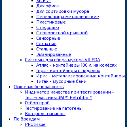
SILENT
Для офиса
Для сортировки мусора
Пепельницы металлические
Пластиковые
С педалью
С поворотной крышкой
Сенсорные
Сетчатые
Стальные
Эмалированные
Системы для сбора мусора VILEDA
Атлас - контейнеры 100 л, на колёсах
Гера - контейнеры с педалью
Ирис - металлизированные контейнеры
Титан - мусорные баки
Пищевая безопасность
Индикатор качества при тестировании -
Тест-пластины 3M™ Petrifilm™
Отбор проб
Тестирование на патогены
Контроль гигиены
По брендам
PROtissue