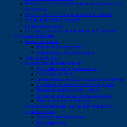
Продукты с системой подачи воды Belowat®
Рукоятки
Ручные щетки с прорезиненной смолой
Сгоны для пола Duoswee®
Скребки и совки
Щетки для пола с прорезиненной смолой
Моющие средства
Бытовая химия
Для ванной и туалета
Крем-мыло, жидкое мыло
Для жилой зоны
Профессиональная химия
Дезинфекция и дезисекция
Санитарные зоны
Смешивающие и дозирующие системы
Стеклянные поверхности и зеркала
Твердые поверхности и пола
Универсальные моющие средства
Чистка ковров и обивки
Профессиональная химия для пищевого
производства
Внутренняя cip-мойка
Дезинфекция