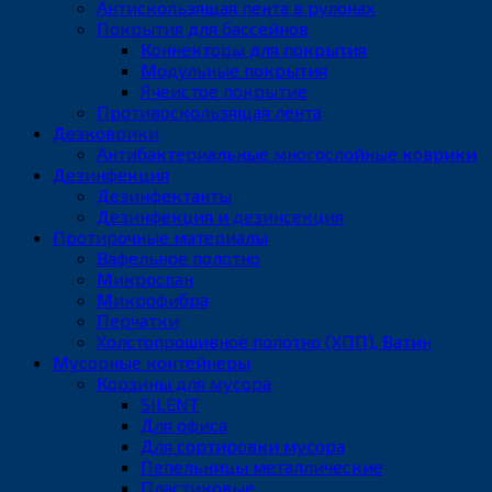
Антискользящая лента в рулонах
Покрытия для бассейнов
Коннекторы для покрытия
Модульные покрытия
Ячеистое покрытие
Противоскользящая лента
Дезковрики
Антибактериальные многослойные коврики
Дезинфекция
Дезинфектанты
Дезинфекция и дезинсекция
Протирочные материалы
Вафельное полотно
Микроспан
Микрофибра
Перчатки
Холстопрошивное полотно (ХПП), Ватин
Мусорные контейнеры
Корзины для мусора
SILENT
Для офиса
Для сортировки мусора
Пепельницы металлические
Пластиковые