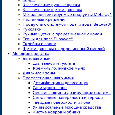
Классические ручные щетки
Классические щетки для пола
Металлодетектируемые продукты Metaray®
Настенные крепления
Продукты с системой подачи воды Belowat®
Рукоятки
Ручные щетки с прорезиненной смолой
Сгоны для пола Duoswee®
Скребки и совки
Щетки для пола с прорезиненной смолой
Моющие средства
Бытовая химия
Для ванной и туалета
Крем-мыло, жидкое мыло
Для жилой зоны
Профессиональная химия
Дезинфекция и дезисекция
Санитарные зоны
Смешивающие и дозирующие системы
Стеклянные поверхности и зеркала
Твердые поверхности и пола
Универсальные моющие средства
Чистка ковров и обивки