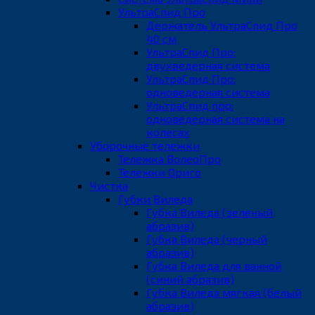
УльтраСпид Про
Держатель УльтраСпид Про
40 см
УльтраСпид Про:
двухведерная система
УльтраСпид Про:
одноведерная система
УльтраСпид про:
одноведерная система на
колесах
Уборочные тележки
Тележка ВолеоПро
Тележки Ориго
Чистка
Губки Виледа
Губка Виледа (зеленый
абразив)
Губка Виледа (черный
абразив)
Губка Виледа для ванной
(синий абразив)
Губка Виледа мягкая (белый
абразив)