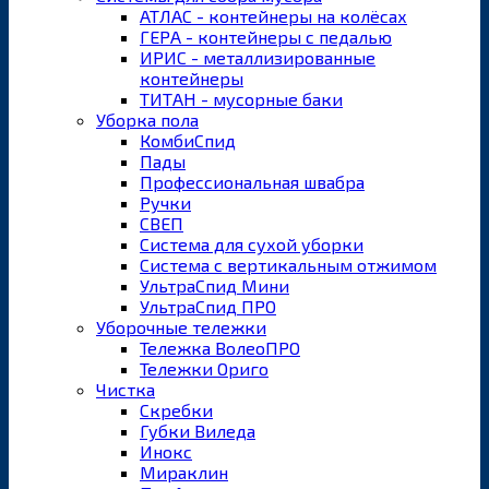
АТЛАС - контейнеры на колёсах
ГЕРА - контейнеры с педалью
ИРИС - металлизированные
контейнеры
ТИТАН - мусорные баки
Уборка пола
КомбиСпид
Пады
Профессиональная швабра
Ручки
СВЕП
Система для сухой уборки
Система с вертикальным отжимом
УльтраСпид Мини
УльтраСпид ПРО
Уборочные тележки
Тележка ВолеоПРО
Тележки Ориго
Чистка
Скребки
Губки Виледа
Инокс
Мираклин