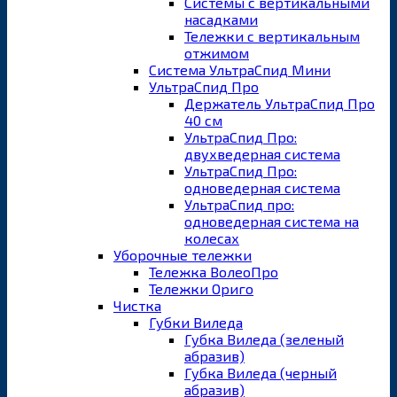
Системы с вертикальными
насадками
Тележки с вертикальным
отжимом
Система УльтраСпид Мини
УльтраСпид Про
Держатель УльтраСпид Про
40 см
УльтраСпид Про:
двухведерная система
УльтраСпид Про:
одноведерная система
УльтраСпид про:
одноведерная система на
колесах
Уборочные тележки
Тележка ВолеоПро
Тележки Ориго
Чистка
Губки Виледа
Губка Виледа (зеленый
абразив)
Губка Виледа (черный
абразив)