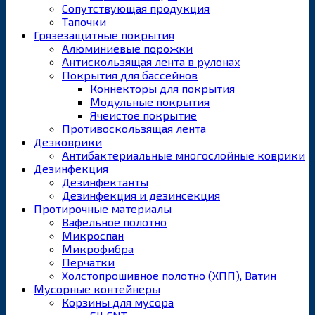
Сопутствующая продукция
Тапочки
Грязезащитные покрытия
Алюминиевые порожки
Антискользящая лента в рулонах
Покрытия для бассейнов
Коннекторы для покрытия
Модульные покрытия
Ячеистое покрытие
Противоскользящая лента
Дезковрики
Антибактериальные многослойные коврики
Дезинфекция
Дезинфектанты
Дезинфекция и дезинсекция
Протирочные материалы
Вафельное полотно
Микроспан
Микрофибра
Перчатки
Холстопрошивное полотно (ХПП), Ватин
Мусорные контейнеры
Корзины для мусора