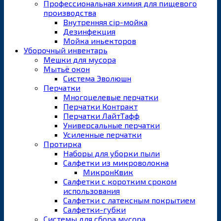
Профессиональная химия для пищевого
производства
Внутренняя cip-мойка
Дезинфекция
Мойка иньекторов
Уборочный инвентарь
Мешки для мусора
Мытьё окон
Система Эволюшн
Перчатки
Многоцелевые перчатки
Перчатки Контракт
Перчатки ЛайтТафф
Универсальные перчатки
Усиленные перчатки
Протирка
Наборы для уборки пыли
Салфетки из микроволокна
МикронКвик
Салфетки с коротким сроком
использования
Салфетки с латексным покрытием
Салфетки-губки
Системы для сбора мусора