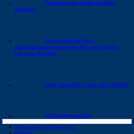
Очищающая салфетка SANA
Abrasivo
Ведро УльтраСпид с
вертикальным отжимом 25 л, на колесах,
голубой (127935)
Моп Трио 50см т.сер/бел (120492)
PETRA (Петра) 10л
Корпоративным клиентам
Клининг