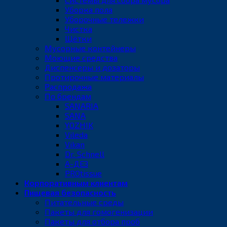
Уборка пола
Уборочные тележки
Чистка
Щётки
Мусорные контейнеры
Моющие средства
Диспенсеры и дозаторы
Протирочные материалы
Распродажа
По брендам
SANARIA
SANA
YOZHIK
Vileda
Vikan
Dr. Schnell
А-ДЕЗ
PROtissue
Корпоративным клиентам
Пищевая безопасность
Питательные среды
Пакеты для гомогенизации
Пакеты для отбора проб