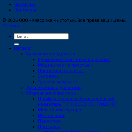
Вакансии
Контакты
© 2026 ООО «Классика Чистоты». Все права защищены.
Оферта
Искать:
Каталог
Бумажная продукция
Бумажные полотенца в рулонах
Медицинские простыни
Покрытия на унитаз
Салфетки
Туалетная бумага
Диспенсеры и дозаторы
Уборочный инвентарь
Профессиональный гигиеничный
инвентарь ТМ HEDGEHOG (YOZHIK)
Мешки для мусора
Мытьё окон
Перчатки
Протирка
Системы для сбора мусора