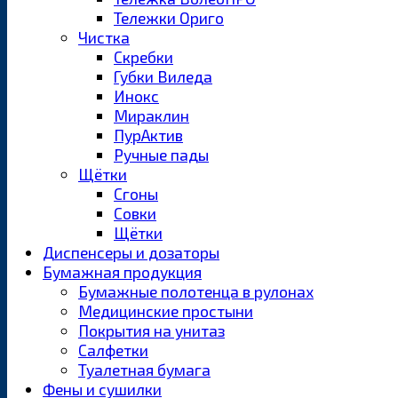
Тележки Ориго
Чистка
Скребки
Губки Виледа
Инокс
Мираклин
ПурАктив
Ручные пады
Щётки
Сгоны
Совки
Щётки
Диспенсеры и дозаторы
Бумажная продукция
Бумажные полотенца в рулонах
Медицинские простыни
Покрытия на унитаз
Салфетки
Туалетная бумага
Фены и сушилки