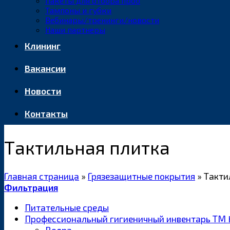
Пакеты для отбора проб
Тампоны и губки
Вебинары/тренинги/новости
Наши партнеры
Клининг
Вакансии
Новости
Контакты
Тактильная плитка
Главная страница
»
Грязезащитные покрытия
»
Такти
Фильтрация
Питательные среды
Профессиональный гигиеничный инвентарь ТМ 