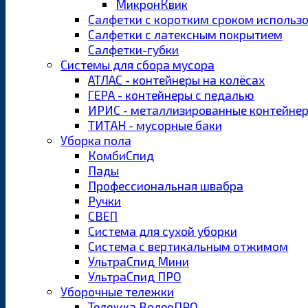
МикронКвик
Салфетки с коротким сроком использ
Салфетки с латексным покрытием
Салфетки-губки
Системы для сбора мусора
АТЛАС - контейнеры на колёсах
ГЕРА - контейнеры с педалью
ИРИС - металлизированные контейне
ТИТАН - мусорные баки
Уборка пола
КомбиСпид
Пады
Профессиональная швабра
Ручки
СВЕП
Система для сухой уборки
Система с вертикальным отжимом
УльтраСпид Мини
УльтраСпид ПРО
Уборочные тележки
Тележка ВолеоПРО