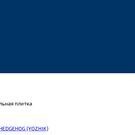
льная плитка
HEDGEHOG (YOZHIK)