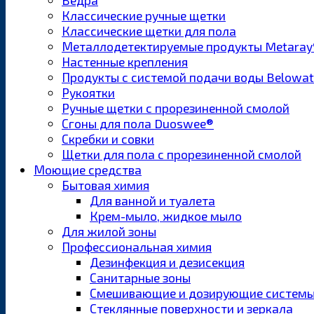
Ведра
Классические ручные щетки
Классические щетки для пола
Металлодетектируемые продукты Metaray
Настенные крепления
Продукты с системой подачи воды Belowa
Рукоятки
Ручные щетки с прорезиненной смолой
Сгоны для пола Duoswee®
Скребки и совки
Щетки для пола с прорезиненной смолой
Моющие средства
Бытовая химия
Для ванной и туалета
Крем-мыло, жидкое мыло
Для жилой зоны
Профессиональная химия
Дезинфекция и дезисекция
Санитарные зоны
Смешивающие и дозирующие систем
Стеклянные поверхности и зеркала