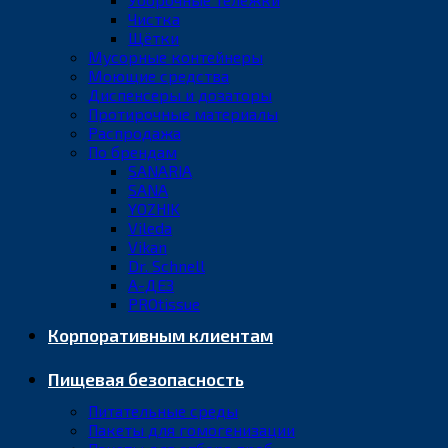
Чистка
Щётки
Мусорные контейнеры
Моющие средства
Диспенсеры и дозаторы
Протирочные материалы
Распродажа
По брендам
SANARIA
SANA
YOZHIK
Vileda
Vikan
Dr. Schnell
А-ДЕЗ
PROtissue
Корпоративным клиентам
Пищевая безопасность
Питательные среды
Пакеты для гомогенизации