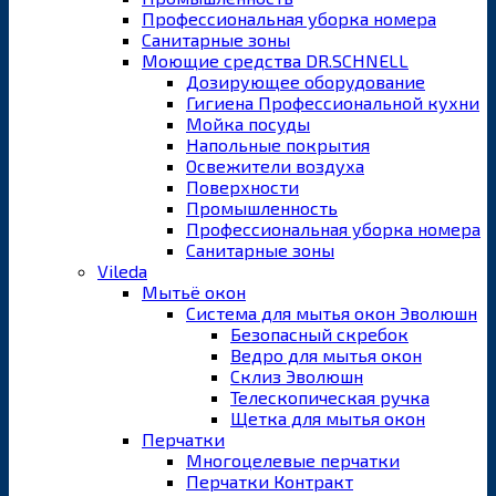
Профессиональная уборка номера
Санитарные зоны
Моющие средства DR.SCHNELL
Дозирующее оборудование
Гигиена Профессиональной кухни
Мойка посуды
Напольные покрытия
Освежители воздуха
Поверхности
Промышленность
Профессиональная уборка номера
Санитарные зоны
Vileda
Мытьё окон
Система для мытья окон Эволюшн
Безопасный скребок
Ведро для мытья окон
Склиз Эволюшн
Телескопическая ручка
Щетка для мытья окон
Перчатки
Многоцелевые перчатки
Перчатки Контракт