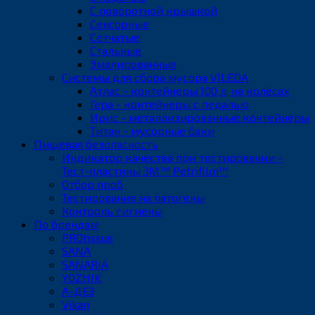
С поворотной крышкой
Сенсорные
Сетчатые
Стальные
Эмалированные
Системы для сбора мусора VILEDA
Атлас - контейнеры 100 л, на колёсах
Гера - контейнеры с педалью
Ирис - металлизированные контейнеры
Титан - мусорные баки
Пищевая безопасность
Индикатор качества при тестировании -
Тест-пластины 3M™ Petrifilm™
Отбор проб
Тестирование на патогены
Контроль гигиены
По брендам
PROtissue
SANA
SANARIA
YOZHIK
А-ДЕЗ
Vikan