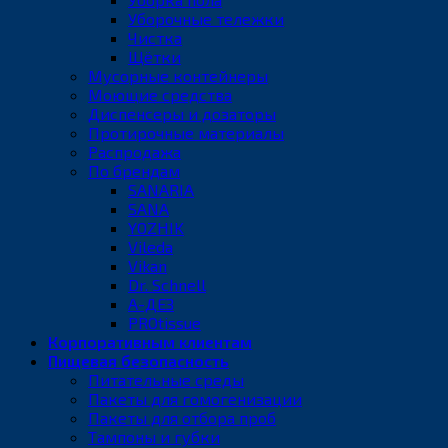
Уборочные тележки
Чистка
Щётки
Мусорные контейнеры
Моющие средства
Диспенсеры и дозаторы
Протирочные материалы
Распродажа
По брендам
SANARIA
SANA
YOZHIK
Vileda
Vikan
Dr. Schnell
А-ДЕЗ
PROtissue
Корпоративным клиентам
Пищевая безопасность
Питательные среды
Пакеты для гомогенизации
Пакеты для отбора проб
Тампоны и губки