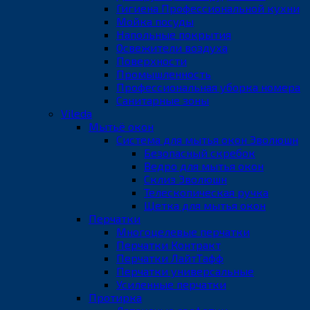
Гигиена Профессиональной кухни
Мойка посуды
Напольные покрытия
Освежители воздуха
Поверхности
Промышленность
Профессиональная уборка номера
Санитарные зоны
Vileda
Мытьё окон
Система для мытья окон Эволюшн
Безопасный скребок
Ведро для мытья окон
Склиз Эволюшн
Телескопическая ручка
Щетка для мытья окон
Перчатки
Многоцелевые перчатки
Перчатки Контракт
Перчатки ЛайтТафф
Перчатки универсальные
Усиленные перчатки
Протирка