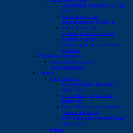
Держатель УльтраСпид Про
40 см
УльтраСпид Про:
двухведерная система
УльтраСпид Про:
одноведерная система
УльтраСпид про:
одноведерная система на
колесах
Уборочные тележки
Тележка ВолеоПро
Тележки Ориго
Чистка
Губки Виледа
Губка Виледа (зеленый
абразив)
Губка Виледа (черный
абразив)
Губка Виледа для ванной
(синий абразив)
Губка Виледа мягкая (белый
абразив)
Инокс