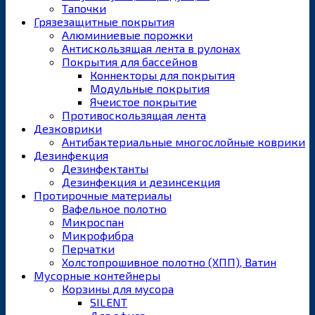
Тапочки
Грязезащитные покрытия
Алюминиевые порожки
Антискользящая лента в рулонах
Покрытия для бассейнов
Коннекторы для покрытия
Модульные покрытия
Ячеистое покрытие
Противоскользящая лента
Дезковрики
Антибактериальные многослойные коврики
Дезинфекция
Дезинфектанты
Дезинфекция и дезинсекция
Протирочные материалы
Вафельное полотно
Микроспан
Микрофибра
Перчатки
Холстопрошивное полотно (ХПП), Ватин
Мусорные контейнеры
Корзины для мусора
SILENT