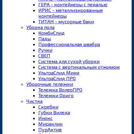
ГЕРА - контейнеры с педалью
ИРИС - металлизированные
контейнеры
ТИТАН - мусорные баки
Уборка пола
КомбиСпид
Пады
Профессиональная швабра
Ручки
СВЕП
Система для сухой уборки
Система с вертикальным отжимом
УльтраСпид Мини
УльтраСпид ПРО
Уборочные тележки
Тележка ВолеоПРО
Тележки Ориго
Чистка
Скребки
Губки Виледа
Инокс
Мираклин
ПурАктив