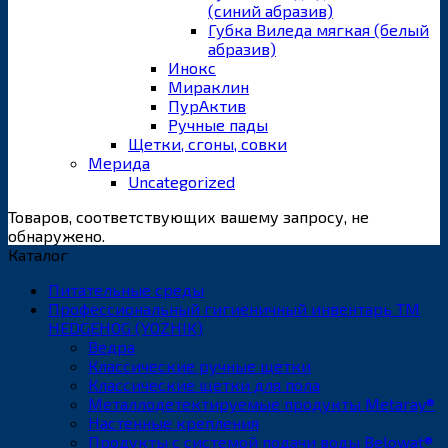
(синий абразив)
Губка Виледа мягкая (белый
абразив)
Инокс
Мираклин
ПурАктив
Ручные пады
Щетки, сгоны, совки
Мерида
Uncategorized
Товаров, соответствующих вашему запросу, не
обнаружено.
Каталог
Питательные среды
Профессиональный гигиеничный инвентарь ТМ
HEDGEHOG (YOZHIK)
Ведра
Классические ручные щетки
Классические щетки для пола
Металлодетектируемые продукты Metaray®
Настенные крепления
Продукты с системой подачи воды Belowat®