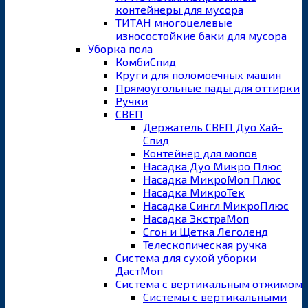
контейнеры для мусора
ТИТАН многоцелевые
износостойкие баки для мусора
Уборка пола
КомбиСпид
Круги для поломоечных машин
Прямоугольные пады для оттирки
Ручки
СВЕП
Держатель СВЕП Дуо Хай-
Спид
Контейнер для мопов
Насадка Дуо Микро Плюс
Насадка МикроМоп Плюс
Насадка МикроТек
Насадка Сингл МикроПлюс
Насадка ЭкстраМоп
Сгон и Щетка Леголенд
Телескопическая ручка
Система для сухой уборки
ДастМоп
Система с вертикальным отжимом
Системы с вертикальными