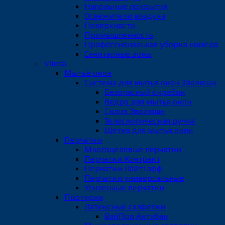
Напольные покрытия
Освежители воздуха
Поверхности
Промышленность
Профессиональная уборка номера
Санитарные зоны
Vileda
Мытьё окон
Система для мытья окон Эволюшн
Безопасный скребок
Ведро для мытья окон
Склиз Эволюшн
Телескопическая ручка
Щетка для мытья окон
Перчатки
Многоцелевые перчатки
Перчатки Контракт
Перчатки ЛайтТафф
Перчатки универсальные
Усиленные перчатки
Протирка
Латексные салфетки
ВайПро Антибак