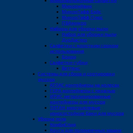
Микроволоконные салфетки
МикронКвик
МикроТафф Бэйс
МикроТафф Плюс
ПВАмикро
Наборы для уборки пыли
Набор для уборки пыли
ДуоДастер
Салфетки с коротким сроком
использования
Бризи
Салфетки-губки
Веттекс
Системы для сбора и сортировки
мусора
АТЛАС контейнеры на колесах
ГЕРА контейнеры с педалью
ИРИС металлизированные
контейнеры для мусора
ТИТАН многоцелевые
износостойкие баки для мусора
Уборка пола
КомбиСпид
Круги для поломоечных машин