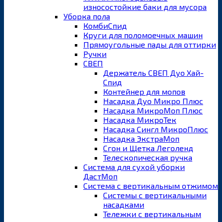
износостойкие баки для мусора
Уборка пола
КомбиСпид
Круги для поломоечных машин
Прямоугольные пады для оттирки
Ручки
СВЕП
Держатель СВЕП Дуо Хай-
Спид
Контейнер для мопов
Насадка Дуо Микро Плюс
Насадка МикроМоп Плюс
Насадка МикроТек
Насадка Сингл МикроПлюс
Насадка ЭкстраМоп
Сгон и Щетка Леголенд
Телескопическая ручка
Система для сухой уборки
ДастМоп
Система с вертикальным отжимом
Системы с вертикальными
насадками
Тележки с вертикальным