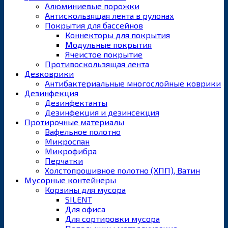
Алюминиевые порожки
Антискользящая лента в рулонах
Покрытия для бассейнов
Коннекторы для покрытия
Модульные покрытия
Ячеистое покрытие
Противоскользящая лента
Дезковрики
Антибактериальные многослойные коврики
Дезинфекция
Дезинфектанты
Дезинфекция и дезинсекция
Протирочные материалы
Вафельное полотно
Микроспан
Микрофибра
Перчатки
Холстопрошивное полотно (ХПП), Ватин
Мусорные контейнеры
Корзины для мусора
SILENT
Для офиса
Для сортировки мусора