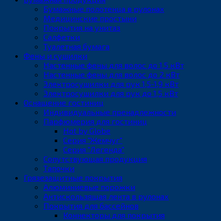
Бумажные полотенца в рулонах
Медицинские простыни
Покрытия на унитаз
Салфетки
Туалетная бумага
Фены и сушилки
Настенные фены для волос до 1,5 кВт
Настенные фены для волос до 2 кВт
Электросушилки для рук 1,5-1,9 кВт
Электросушилки для рук до 1,5 кВт
Оснащение гостиниц
Индивидуальные пренадлежности
Парфюмерия для гостиниц
Hot by Globe
Серия "Жемчуг"
Серия "Легенда"
Сопутствующая продукция
Тапочки
Грязезащитные покрытия
Алюминиевые порожки
Антискользящая лента в рулонах
Покрытия для бассейнов
Коннекторы для покрытия