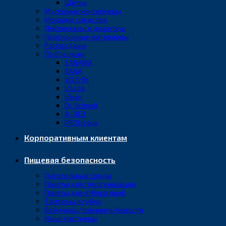
Щётки
Мусорные контейнеры
Моющие средства
Диспенсеры и дозаторы
Протирочные материалы
Распродажа
По брендам
SANARIA
SANA
YOZHIK
Vileda
Vikan
Dr. Schnell
А-ДЕЗ
PROtissue
Корпоративным клиентам
Пищевая безопасность
Питательные среды
Пакеты для гомогенизации
Пакеты для отбора проб
Тампоны и губки
Вебинары/тренинги/новости
Наши партнеры