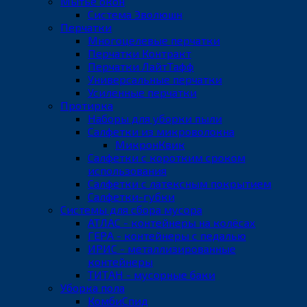
Мытьё окон
Система Эволюшн
Перчатки
Многоцелевые перчатки
Перчатки Контракт
Перчатки ЛайтТафф
Универсальные перчатки
Усиленные перчатки
Протирка
Наборы для уборки пыли
Салфетки из микроволокна
МикронКвик
Салфетки с коротким сроком
использования
Салфетки с латексным покрытием
Салфетки-губки
Системы для сбора мусора
АТЛАС - контейнеры на колёсах
ГЕРА - контейнеры с педалью
ИРИС - металлизированные
контейнеры
ТИТАН - мусорные баки
Уборка пола
КомбиСпид