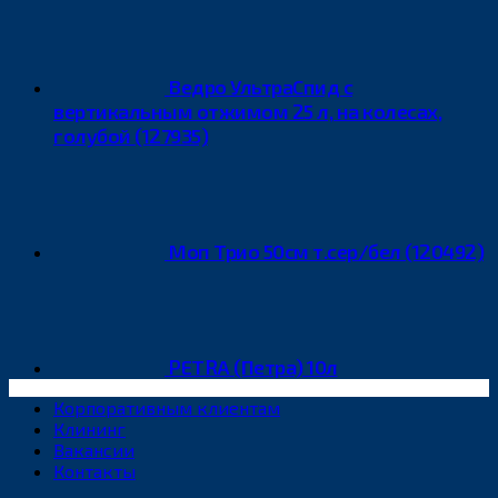
Ведро УльтраСпид с
вертикальным отжимом 25 л, на колесах,
голубой (127935)
Моп Трио 50см т.сер/бел (120492)
PETRA (Петра) 10л
Корпоративным клиентам
Клининг
Вакансии
Контакты