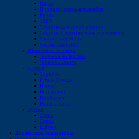
Пады
Профессиональная швабра
Ручки
СВЕП
Система для сухой уборки
Система с вертикальным отжимом
УльтраСпид Мини
УльтраСпид ПРО
Уборочные тележки
Тележка ВолеоПРО
Тележки Ориго
Чистка
Скребки
Губки Виледа
Инокс
Мираклин
ПурАктив
Ручные пады
Щётки
Сгоны
Совки
Щётки
Диспенсеры и дозаторы
Бумажная продукция