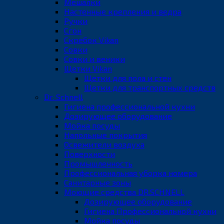
Мешалки
Настенные крепления и ведра
Ручки
Сгон
Скребок Vikan
Совки
Совки и веники
Щетки Vikan
Щетки для пола и стен
Щетки для транспортных средств
Dr. Schnell
Гигиена профессиональной кухни
Дозирующее оборудование
Мойка посуды
Напольные покрытия
Освежители воздуха
Поверхности
Промышленность
Профессиональная уборка номера
Санитарные зоны
Моющие средства DR.SCHNELL
Дозирующее оборудование
Гигиена Профессиональной кухни
Мойка посуды