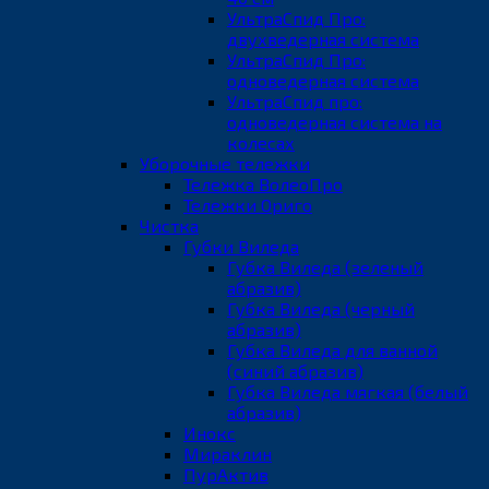
УльтраСпид Про:
двухведерная система
УльтраСпид Про:
одноведерная система
УльтраСпид про:
одноведерная система на
колесах
Уборочные тележки
Тележка ВолеоПро
Тележки Ориго
Чистка
Губки Виледа
Губка Виледа (зеленый
абразив)
Губка Виледа (черный
абразив)
Губка Виледа для ванной
(синий абразив)
Губка Виледа мягкая (белый
абразив)
Инокс
Мираклин
ПурАктив