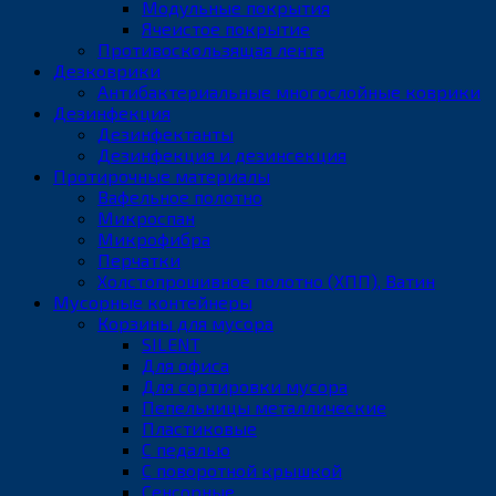
Модульные покрытия
Ячеистое покрытие
Противоскользящая лента
Дезковрики
Антибактериальные многослойные коврики
Дезинфекция
Дезинфектанты
Дезинфекция и дезинсекция
Протирочные материалы
Вафельное полотно
Микроспан
Микрофибра
Перчатки
Холстопрошивное полотно (ХПП), Ватин
Мусорные контейнеры
Корзины для мусора
SILENT
Для офиса
Для сортировки мусора
Пепельницы металлические
Пластиковые
С педалью
С поворотной крышкой
Сенсорные