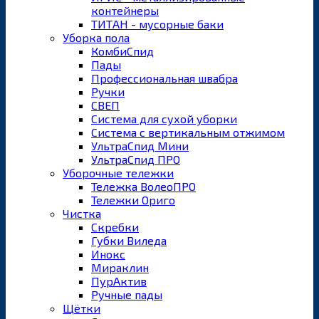
контейнеры
ТИТАН - мусорные баки
Уборка пола
КомбиСпид
Пады
Профессиональная швабра
Ручки
СВЕП
Система для сухой уборки
Система с вертикальным отжимом
УльтраСпид Мини
УльтраСпид ПРО
Уборочные тележки
Тележка ВолеоПРО
Тележки Ориго
Чистка
Скребки
Губки Виледа
Инокс
Мираклин
ПурАктив
Ручные пады
Щётки