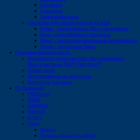
Сетчатые
Стальные
Эмалированные
Системы для сбора мусора VILEDA
Атлас - контейнеры 100 л, на колёсах
Гера - контейнеры с педалью
Ирис - металлизированные контейнеры
Титан - мусорные баки
Пищевая безопасность
Индикатор качества при тестировании -
Тест-пластины 3M™ Petrifilm™
Отбор проб
Тестирование на патогены
Контроль гигиены
По брендам
PROtissue
SANA
SANARIA
YOZHIK
А-ДЕЗ
Vikan
Ковши
Лопаты, вилы и грабли