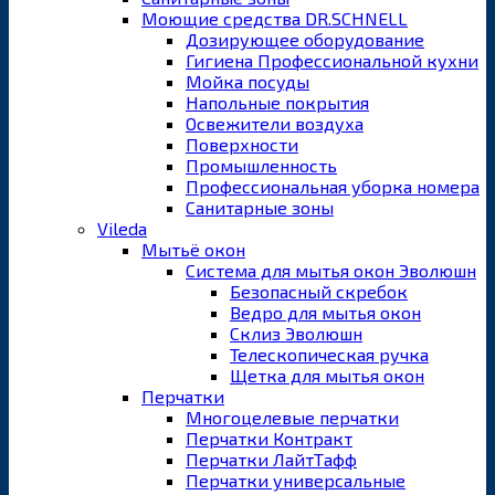
Моющие средства DR.SCHNELL
Дозирующее оборудование
Гигиена Профессиональной кухни
Мойка посуды
Напольные покрытия
Освежители воздуха
Поверхности
Промышленность
Профессиональная уборка номера
Санитарные зоны
Vileda
Мытьё окон
Система для мытья окон Эволюшн
Безопасный скребок
Ведро для мытья окон
Склиз Эволюшн
Телескопическая ручка
Щетка для мытья окон
Перчатки
Многоцелевые перчатки
Перчатки Контракт
Перчатки ЛайтТафф
Перчатки универсальные