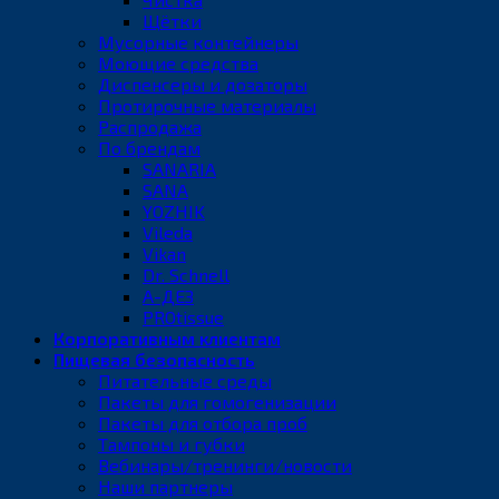
Щётки
Мусорные контейнеры
Моющие средства
Диспенсеры и дозаторы
Протирочные материалы
Распродажа
По брендам
SANARIA
SANA
YOZHIK
Vileda
Vikan
Dr. Schnell
А-ДЕЗ
PROtissue
Корпоративным клиентам
Пищевая безопасность
Питательные среды
Пакеты для гомогенизации
Пакеты для отбора проб
Тампоны и губки
Вебинары/тренинги/новости
Наши партнеры