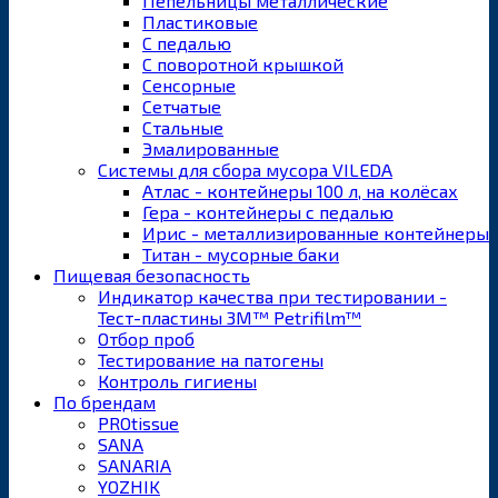
Пепельницы металлические
Пластиковые
С педалью
С поворотной крышкой
Сенсорные
Сетчатые
Стальные
Эмалированные
Системы для сбора мусора VILEDA
Атлас - контейнеры 100 л, на колёсах
Гера - контейнеры с педалью
Ирис - металлизированные контейнеры
Титан - мусорные баки
Пищевая безопасность
Индикатор качества при тестировании -
Тест-пластины 3M™ Petrifilm™
Отбор проб
Тестирование на патогены
Контроль гигиены
По брендам
PROtissue
SANA
SANARIA
YOZHIK