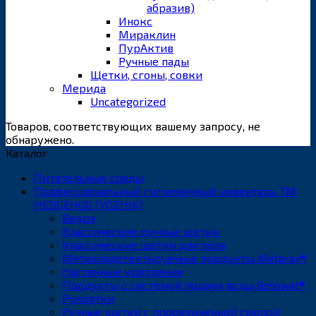
абразив)
Инокс
Мираклин
ПурАктив
Ручные пады
Щетки, сгоны, совки
Мерида
Uncategorized
Товаров, соответствующих вашему запросу, не
обнаружено.
Каталог
Питательные среды
Профессиональный гигиеничный инвентарь ТМ
HEDGEHOG (YOZHIK)
Ведра
Классические ручные щетки
Классические щетки для пола
Металлодетектируемые продукты Metaray®
Настенные крепления
Продукты с системой подачи воды Belowat®
Рукоятки
Ручные щетки с прорезиненной смолой