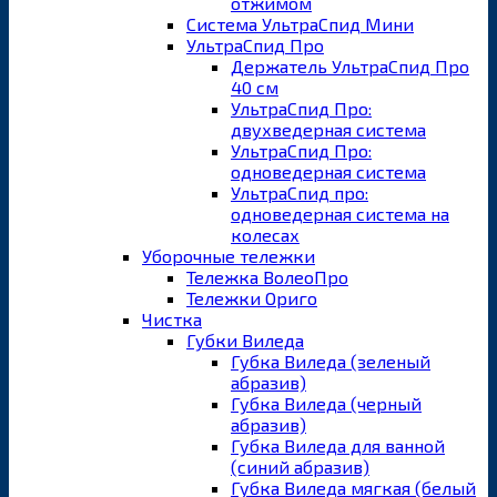
отжимом
Система УльтраСпид Мини
УльтраСпид Про
Держатель УльтраСпид Про
40 см
УльтраСпид Про:
двухведерная система
УльтраСпид Про:
одноведерная система
УльтраСпид про:
одноведерная система на
колесах
Уборочные тележки
Тележка ВолеоПро
Тележки Ориго
Чистка
Губки Виледа
Губка Виледа (зеленый
абразив)
Губка Виледа (черный
абразив)
Губка Виледа для ванной
(синий абразив)
Губка Виледа мягкая (белый