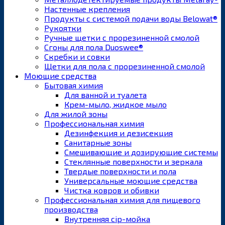
Настенные крепления
Продукты с системой подачи воды Belowat®
Рукоятки
Ручные щетки с прорезиненной смолой
Сгоны для пола Duoswee®
Скребки и совки
Щетки для пола с прорезиненной смолой
Моющие средства
Бытовая химия
Для ванной и туалета
Крем-мыло, жидкое мыло
Для жилой зоны
Профессиональная химия
Дезинфекция и дезисекция
Санитарные зоны
Смешивающие и дозирующие системы
Стеклянные поверхности и зеркала
Твердые поверхности и пола
Универсальные моющие средства
Чистка ковров и обивки
Профессиональная химия для пищевого
производства
Внутренняя cip-мойка