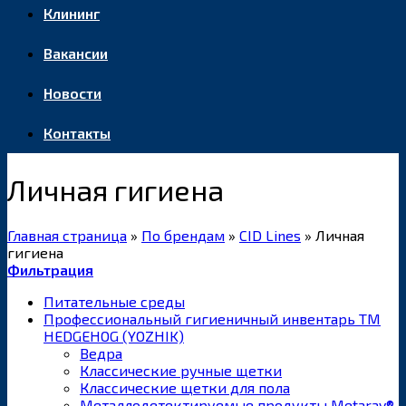
Клининг
Вакансии
Новости
Контакты
Личная гигиена
Главная страница
»
По брендам
»
CID Lines
»
Личная
гигиена
Фильтрация
Питательные среды
Профессиональный гигиеничный инвентарь ТМ
HEDGEHOG (YOZHIK)
Ведра
Классические ручные щетки
Классические щетки для пола
Металлодетектируемые продукты Metaray®