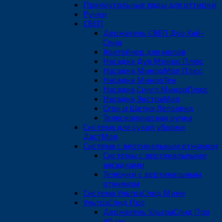
Прямоугольные пады для оттирки
Ручки
СВЕП
Держатель СВЕП Дуо Хай-
Спид
Контейнер для мопов
Насадка Дуо Микро Плюс
Насадка МикроМоп Плюс
Насадка МикроТек
Насадка Сингл МикроПлюс
Насадка ЭкстраМоп
Сгон и Щетка Леголенд
Телескопическая ручка
Система для сухой уборки
ДастМоп
Система с вертикальным отжимом
Системы с вертикальными
насадками
Тележки с вертикальным
отжимом
Система УльтраСпид Мини
УльтраСпид Про
Держатель УльтраСпид Про
40 см