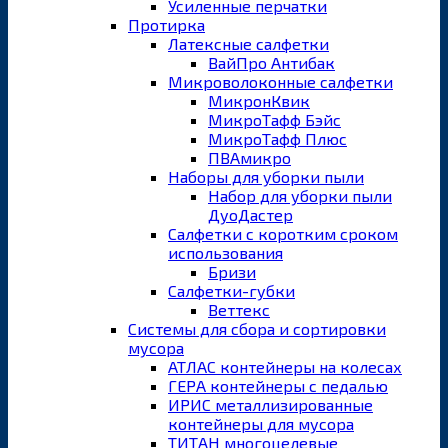
Усиленные перчатки
Протирка
Латексные салфетки
ВайПро Антибак
Микроволоконные салфетки
МикронКвик
МикроТафф Бэйс
МикроТафф Плюс
ПВАмикро
Наборы для уборки пыли
Набор для уборки пыли
ДуоДастер
Салфетки с коротким сроком
использования
Бризи
Салфетки-губки
Веттекс
Системы для сбора и сортировки
мусора
АТЛАС контейнеры на колесах
ГЕРА контейнеры с педалью
ИРИС металлизированные
контейнеры для мусора
ТИТАН многоцелевые