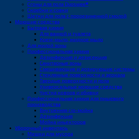
Сгоны для пола Duoswee®
Скребки и совки
Щетки для пола с прорезиненной смолой
Моющие средства
Бытовая химия
Для ванной и туалета
Крем-мыло, жидкое мыло
Для жилой зоны
Профессиональная химия
Дезинфекция и дезисекция
Санитарные зоны
Смешивающие и дозирующие системы
Стеклянные поверхности и зеркала
Твердые поверхности и пола
Универсальные моющие средства
Чистка ковров и обивки
Профессиональная химия для пищевого
производства
Внутренняя cip-мойка
Дезинфекция
Мойка иньекторов
Уборочный инвентарь
Мешки для мусора