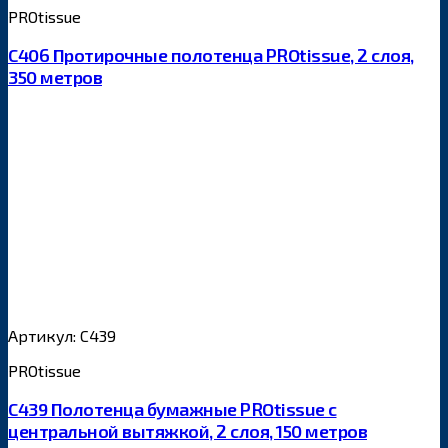
PROtissue
С406 Протирочные полотенца PROtissue, 2 слоя,
350 метров
Артикул: С439
PROtissue
С439 Полотенца бумажные PROtissue с
центральной вытяжкой, 2 слоя, 150 метров