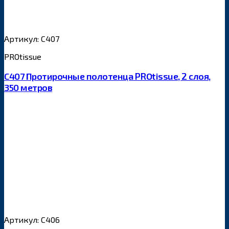
Артикул: С407
PROtissue
С407 Протирочные полотенца PROtissue, 2 слоя,
350 метров
Артикул: С406