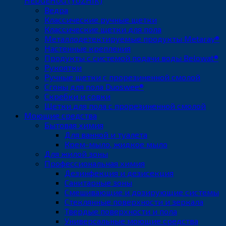
HEDGEHOG (YOZHIK)
Ведра
Классические ручные щетки
Классические щетки для пола
Металлодетектируемые продукты Metaray®
Настенные крепления
Продукты с системой подачи воды Belowat®
Рукоятки
Ручные щетки с прорезиненной смолой
Сгоны для пола Duoswee®
Скребки и совки
Щетки для пола с прорезиненной смолой
Моющие средства
Бытовая химия
Для ванной и туалета
Крем-мыло, жидкое мыло
Для жилой зоны
Профессиональная химия
Дезинфекция и дезисекция
Санитарные зоны
Смешивающие и дозирующие системы
Стеклянные поверхности и зеркала
Твердые поверхности и пола
Универсальные моющие средства