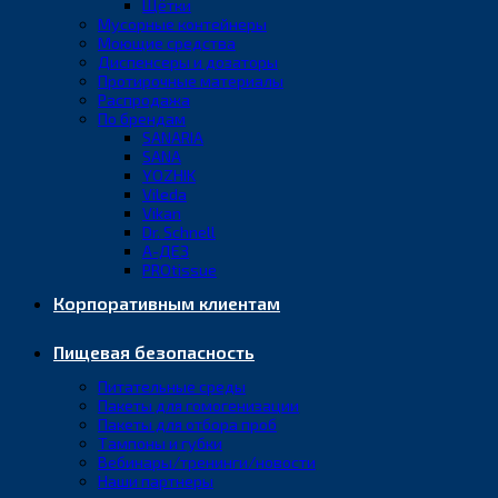
Щётки
Мусорные контейнеры
Моющие средства
Диспенсеры и дозаторы
Протирочные материалы
Распродажа
По брендам
SANARIA
SANA
YOZHIK
Vileda
Vikan
Dr. Schnell
А-ДЕЗ
PROtissue
Корпоративным клиентам
Пищевая безопасность
Питательные среды
Пакеты для гомогенизации
Пакеты для отбора проб
Тампоны и губки
Вебинары/тренинги/новости
Наши партнеры