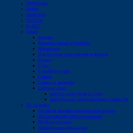
PROtissue
SANA
SANARIA
YOZHIK
А-ДЕЗ
Vikan
Ковши
Лопаты, вилы и грабли
Мешалки
Настенные крепления и ведра
Ручки
Сгон
Скребок Vikan
Совки
Совки и веники
Щетки Vikan
Щетки для пола и стен
Щетки для транспортных средств
Dr. Schnell
Гигиена профессиональной кухни
Дозирующее оборудование
Мойка посуды
Напольные покрытия
Освежители воздуха