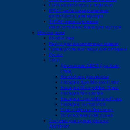
ГЕРА контейнеры с педалью
ИРИС металлизированные
контейнеры для мусора
ТИТАН многоцелевые
износостойкие баки для мусора
Уборка пола
КомбиСпид
Круги для поломоечных машин
Прямоугольные пады для оттирки
Ручки
СВЕП
Держатель СВЕП Дуо Хай-
Спид
Контейнер для мопов
Насадка Дуо Микро Плюс
Насадка МикроМоп Плюс
Насадка МикроТек
Насадка Сингл МикроПлюс
Насадка ЭкстраМоп
Сгон и Щетка Леголенд
Телескопическая ручка
Система для сухой уборки
ДастМоп