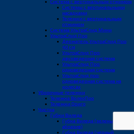
Система с вертикальным отжимом
Системы с вертикальными
насадками
Тележки с вертикальным
отжимом
Система УльтраСпид Мини
УльтраСпид Про
Держатель УльтраСпид Про
40 см
УльтраСпид Про:
двухведерная система
УльтраСпид Про:
одноведерная система
УльтраСпид про:
одноведерная система на
колесах
Уборочные тележки
Тележка ВолеоПро
Тележки Ориго
Чистка
Губки Виледа
Губка Виледа (зеленый
абразив)
Губка Виледа (черный