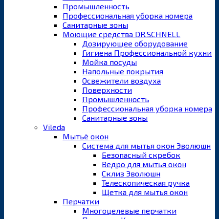
Промышленность
Профессиональная уборка номера
Санитарные зоны
Моющие средства DR.SCHNELL
Дозирующее оборудование
Гигиена Профессиональной кухни
Мойка посуды
Напольные покрытия
Освежители воздуха
Поверхности
Промышленность
Профессиональная уборка номера
Санитарные зоны
Vileda
Мытьё окон
Система для мытья окон Эволюшн
Безопасный скребок
Ведро для мытья окон
Склиз Эволюшн
Телескопическая ручка
Щетка для мытья окон
Перчатки
Многоцелевые перчатки