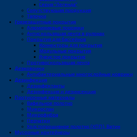
Серия "Легенда"
Сопутствующая продукция
Тапочки
Грязезащитные покрытия
Алюминиевые порожки
Антискользящая лента в рулонах
Покрытия для бассейнов
Коннекторы для покрытия
Модульные покрытия
Ячеистое покрытие
Противоскользящая лента
Дезковрики
Антибактериальные многослойные коврики
Дезинфекция
Дезинфектанты
Дезинфекция и дезинсекция
Протирочные материалы
Вафельное полотно
Микроспан
Микрофибра
Перчатки
Холстопрошивное полотно (ХПП), Ватин
Мусорные контейнеры