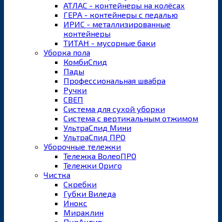
АТЛАС - контейнеры на колёсах
ГЕРА - контейнеры с педалью
ИРИС - металлизированные
контейнеры
ТИТАН - мусорные баки
Уборка пола
КомбиСпид
Пады
Профессиональная швабра
Ручки
СВЕП
Система для сухой уборки
Система с вертикальным отжимом
УльтраСпид Мини
УльтраСпид ПРО
Уборочные тележки
Тележка ВолеоПРО
Тележки Ориго
Чистка
Скребки
Губки Виледа
Инокс
Мираклин
ПурАктив