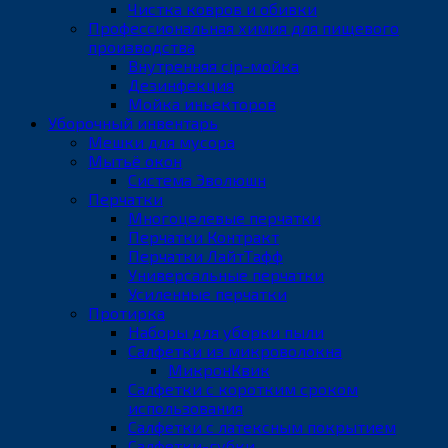
Чистка ковров и обивки
Профессиональная химия для пищевого
производства
Внутренняя cip-мойка
Дезинфекция
Мойка иньекторов
Уборочный инвентарь
Мешки для мусора
Мытьё окон
Система Эволюшн
Перчатки
Многоцелевые перчатки
Перчатки Контракт
Перчатки ЛайтТафф
Универсальные перчатки
Усиленные перчатки
Протирка
Наборы для уборки пыли
Салфетки из микроволокна
МикронКвик
Салфетки с коротким сроком
использования
Салфетки с латексным покрытием
Салфетки-губки