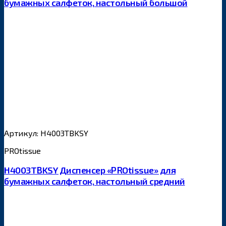
бумажных салфеток, настольный большой
Артикул: H4003TBKSY
PROtissue
H4003TBKSY Диспенсер «PROtissue» для
бумажных салфеток, настольный средний