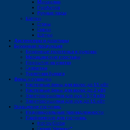
Мираклин
ПурАктив
Ручные пады
Щётки
Сгоны
Совки
Щётки
Диспенсеры и дозаторы
Бумажная продукция
Бумажные полотенца в рулонах
Медицинские простыни
Покрытия на унитаз
Салфетки
Туалетная бумага
Фены и сушилки
Настенные фены для волос до 1,5 кВт
Настенные фены для волос до 2 кВт
Электросушилки для рук 1,5-1,9 кВт
Электросушилки для рук до 1,5 кВт
Оснащение гостиниц
Индивидуальные пренадлежности
Парфюмерия для гостиниц
Hot by Globe
Серия "Жемчуг"