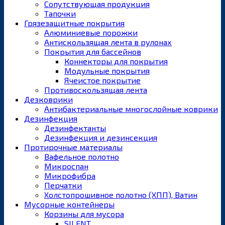
Сопутствующая продукция
Тапочки
Грязезащитные покрытия
Алюминиевые порожки
Антискользящая лента в рулонах
Покрытия для бассейнов
Коннекторы для покрытия
Модульные покрытия
Ячеистое покрытие
Противоскользящая лента
Дезковрики
Антибактериальные многослойные коврики
Дезинфекция
Дезинфектанты
Дезинфекция и дезинсекция
Протирочные материалы
Вафельное полотно
Микроспан
Микрофибра
Перчатки
Холстопрошивное полотно (ХПП), Ватин
Мусорные контейнеры
Корзины для мусора
SILENT