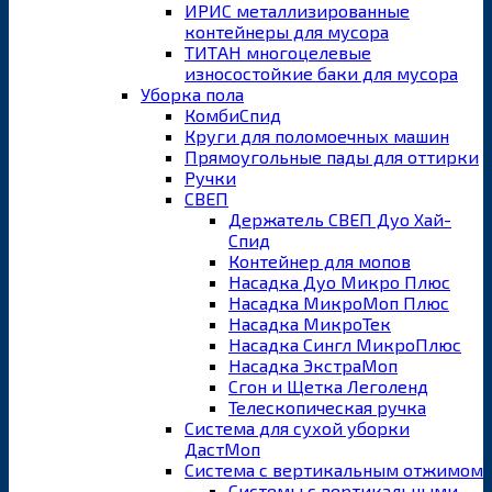
ИРИС металлизированные
контейнеры для мусора
ТИТАН многоцелевые
износостойкие баки для мусора
Уборка пола
КомбиСпид
Круги для поломоечных машин
Прямоугольные пады для оттирки
Ручки
СВЕП
Держатель СВЕП Дуо Хай-
Спид
Контейнер для мопов
Насадка Дуо Микро Плюс
Насадка МикроМоп Плюс
Насадка МикроТек
Насадка Сингл МикроПлюс
Насадка ЭкстраМоп
Сгон и Щетка Леголенд
Телескопическая ручка
Система для сухой уборки
ДастМоп
Система с вертикальным отжимом
Системы с вертикальными