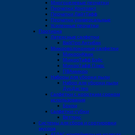
Многоцелевые перчатки
Перчатки Контракт
Перчатки ЛайтТафф
Перчатки универсальные
Усиленные перчатки
Протирка
Латексные салфетки
ВайПро Антибак
Микроволоконные салфетки
МикронКвик
МикроТафф Бэйс
МикроТафф Плюс
ПВАмикро
Наборы для уборки пыли
Набор для уборки пыли
ДуоДастер
Салфетки с коротким сроком
использования
Бризи
Салфетки-губки
Веттекс
Системы для сбора и сортировки
мусора
АТЛАС контейнеры на колесах