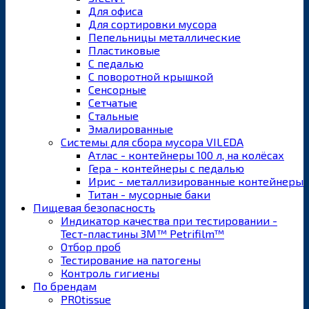
Для офиса
Для сортировки мусора
Пепельницы металлические
Пластиковые
С педалью
С поворотной крышкой
Сенсорные
Сетчатые
Стальные
Эмалированные
Системы для сбора мусора VILEDA
Атлас - контейнеры 100 л, на колёсах
Гера - контейнеры с педалью
Ирис - металлизированные контейнеры
Титан - мусорные баки
Пищевая безопасность
Индикатор качества при тестировании -
Тест-пластины 3M™ Petrifilm™
Отбор проб
Тестирование на патогены
Контроль гигиены
По брендам
PROtissue