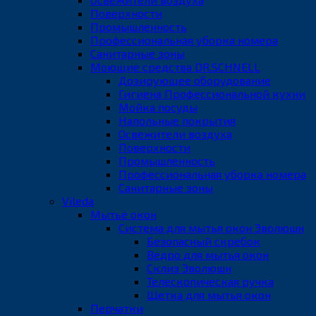
Поверхности
Промышленность
Профессиональная уборка номера
Санитарные зоны
Моющие средства DR.SCHNELL
Дозирующее оборудование
Гигиена Профессиональной кухни
Мойка посуды
Напольные покрытия
Освежители воздуха
Поверхности
Промышленность
Профессиональная уборка номера
Санитарные зоны
Vileda
Мытьё окон
Система для мытья окон Эволюшн
Безопасный скребок
Ведро для мытья окон
Склиз Эволюшн
Телескопическая ручка
Щетка для мытья окон
Перчатки