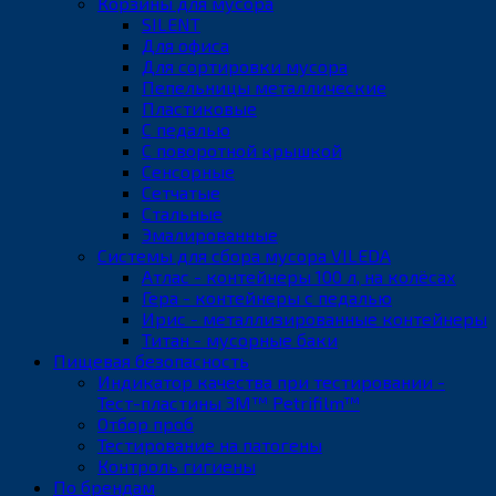
Корзины для мусора
SILENT
Для офиса
Для сортировки мусора
Пепельницы металлические
Пластиковые
С педалью
С поворотной крышкой
Сенсорные
Сетчатые
Стальные
Эмалированные
Системы для сбора мусора VILEDA
Атлас - контейнеры 100 л, на колёсах
Гера - контейнеры с педалью
Ирис - металлизированные контейнеры
Титан - мусорные баки
Пищевая безопасность
Индикатор качества при тестировании -
Тест-пластины 3M™ Petrifilm™
Отбор проб
Тестирование на патогены
Контроль гигиены
По брендам