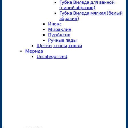
Губка Виледа для ванной
(синий абразив)
Губка Виледа мягкая (белый
абразив)
Инокс
Мираклин
ПурАктив
Ручные пады
Щетки, сгоны, совки
Мерида
Uncategorized