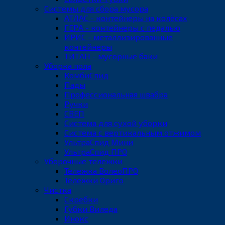
Системы для сбора мусора
АТЛАС - контейнеры на колёсах
ГЕРА - контейнеры с педалью
ИРИС - металлизированные
контейнеры
ТИТАН - мусорные баки
Уборка пола
КомбиСпид
Пады
Профессиональная швабра
Ручки
СВЕП
Система для сухой уборки
Система с вертикальным отжимом
УльтраСпид Мини
УльтраСпид ПРО
Уборочные тележки
Тележка ВолеоПРО
Тележки Ориго
Чистка
Скребки
Губки Виледа
Инокс