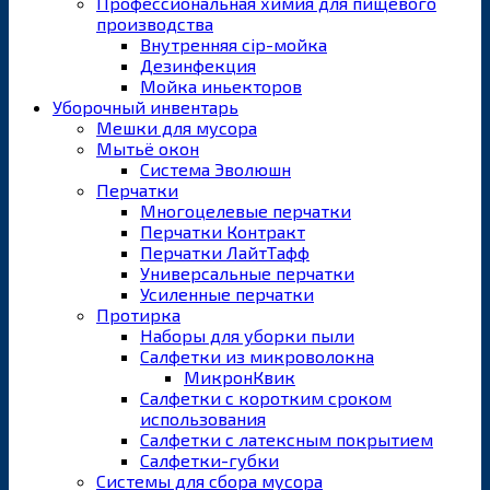
Профессиональная химия для пищевого
производства
Внутренняя cip-мойка
Дезинфекция
Мойка иньекторов
Уборочный инвентарь
Мешки для мусора
Мытьё окон
Система Эволюшн
Перчатки
Многоцелевые перчатки
Перчатки Контракт
Перчатки ЛайтТафф
Универсальные перчатки
Усиленные перчатки
Протирка
Наборы для уборки пыли
Салфетки из микроволокна
МикронКвик
Салфетки с коротким сроком
использования
Салфетки с латексным покрытием
Салфетки-губки
Системы для сбора мусора