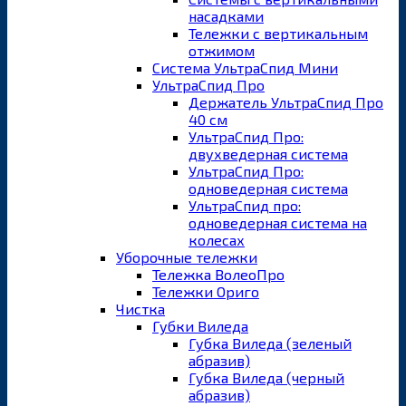
насадками
Тележки с вертикальным
отжимом
Система УльтраСпид Мини
УльтраСпид Про
Держатель УльтраСпид Про
40 см
УльтраСпид Про:
двухведерная система
УльтраСпид Про:
одноведерная система
УльтраСпид про:
одноведерная система на
колесах
Уборочные тележки
Тележка ВолеоПро
Тележки Ориго
Чистка
Губки Виледа
Губка Виледа (зеленый
абразив)
Губка Виледа (черный
абразив)