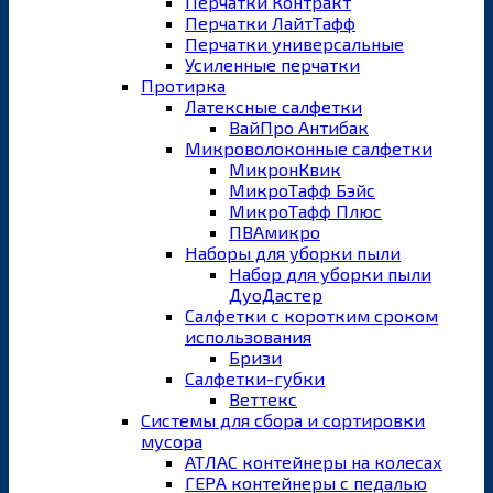
Перчатки Контракт
Перчатки ЛайтТафф
Перчатки универсальные
Усиленные перчатки
Протирка
Латексные салфетки
ВайПро Антибак
Микроволоконные салфетки
МикронКвик
МикроТафф Бэйс
МикроТафф Плюс
ПВАмикро
Наборы для уборки пыли
Набор для уборки пыли
ДуоДастер
Салфетки с коротким сроком
использования
Бризи
Салфетки-губки
Веттекс
Системы для сбора и сортировки
мусора
АТЛАС контейнеры на колесах
ГЕРА контейнеры с педалью