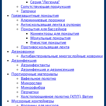
Серия "Легенда"
Сопутствующая продукция
Тапочки
Грязезащитные покрытия
Алюминиевые порожки
Антискользящая лента в рулонах
Покрытия для бассейнов
Коннекторы для покрытия
Модульные покрытия
Ячеистое покрытие
Противоскользящая лента
Дезковрики
Антибактериальные многослойные коврики
Дезинфекция
Дезинфектанты
Дезинфекция и дезинсекция
Протирочные материалы
Вафельное полотно
Микроспан
Микрофибра
Перчатки
Холстопрошивное полотно (ХПП), Ватин
Мусорные контейнеры
Корзины для мусора