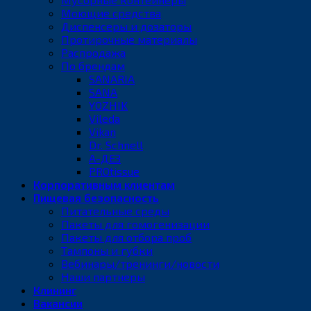
Моющие средства
Диспенсеры и дозаторы
Протирочные материалы
Распродажа
По брендам
SANARIA
SANA
YOZHIK
Vileda
Vikan
Dr. Schnell
А-ДЕЗ
PROtissue
Корпоративным клиентам
Пищевая безопасность
Питательные среды
Пакеты для гомогенизации
Пакеты для отбора проб
Тампоны и губки
Вебинары/тренинги/новости
Наши партнеры
Клининг
Вакансии