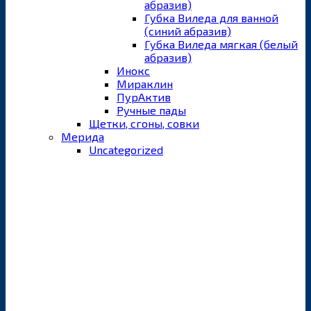
абразив)
Губка Виледа для ванной
(синий абразив)
Губка Виледа мягкая (белый
абразив)
Инокс
Мираклин
ПурАктив
Ручные пады
Щетки, сгоны, совки
Мерида
Uncategorized