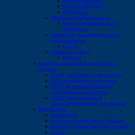
МикроТафф Бэйс
МикроТафф Плюс
ПВАмикро
Наборы для уборки пыли
Набор для уборки пыли
ДуоДастер
Салфетки с коротким сроком
использования
Бризи
Салфетки-губки
Веттекс
Системы для сбора и сортировки
мусора
АТЛАС контейнеры на колесах
ГЕРА контейнеры с педалью
ИРИС металлизированные
контейнеры для мусора
ТИТАН многоцелевые
износостойкие баки для мусора
Уборка пола
КомбиСпид
Круги для поломоечных машин
Прямоугольные пады для оттирки
Ручки