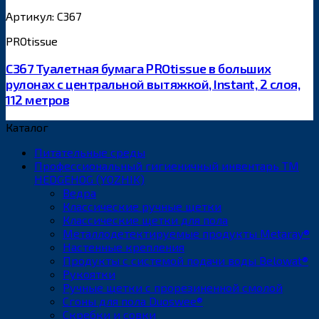
Артикул: С367
PROtissue
С367 Туалетная бумага PROtissue в больших
рулонах с центральной вытяжкой, Instant, 2 слоя,
112 метров
Каталог
Питательные среды
Профессиональный гигиеничный инвентарь ТМ
HEDGEHOG (YOZHIK)
Ведра
Классические ручные щетки
Классические щетки для пола
Металлодетектируемые продукты Metaray®
Настенные крепления
Продукты с системой подачи воды Belowat®
Рукоятки
Ручные щетки с прорезиненной смолой
Сгоны для пола Duoswee®
Скребки и совки