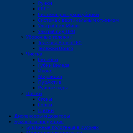
Ручки
СВЕП
Система для сухой уборки
Система с вертикальным отжимом
УльтраСпид Мини
УльтраСпид ПРО
Уборочные тележки
Тележка ВолеоПРО
Тележки Ориго
Чистка
Скребки
Губки Виледа
Инокс
Мираклин
ПурАктив
Ручные пады
Щётки
Сгоны
Совки
Щётки
Диспенсеры и дозаторы
Бумажная продукция
Бумажные полотенца в рулонах
Медицинские простыни