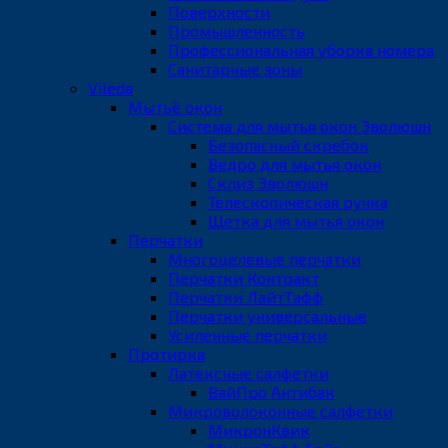
Поверхности
Промышленность
Профессиональная уборка номера
Санитарные зоны
Vileda
Мытьё окон
Система для мытья окон Эволюшн
Безопасный скребок
Ведро для мытья окон
Склиз Эволюшн
Телескопическая ручка
Щетка для мытья окон
Перчатки
Многоцелевые перчатки
Перчатки Контракт
Перчатки ЛайтТафф
Перчатки универсальные
Усиленные перчатки
Протирка
Латексные салфетки
ВайПро Антибак
Микроволоконные салфетки
МикронКвик