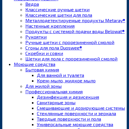
Ведра
Классические ручные щетки
Классические щетки для пола
Металлодетектируемые продукты Metaray®
Настенные крепления
Продукты с системой подачи воды Belowat®
Рукоятки
Ручные щетки с прорезиненной смолой
Сгоны для пола Duoswee®
Скребки и совки
Щетки для пола с прорезиненной смолой
Моющие средства
Бытовая химия
Для ванной и туалета
Крем-мыло, жидкое мыло
Для жилой зоны
Профессиональная химия
Дезинфекция и дезисекция
Санитарные зоны
Смешивающие и дозирующие системы
Стеклянные поверхности и зеркала
Твердые поверхности и пола
Универсальные моющие средства