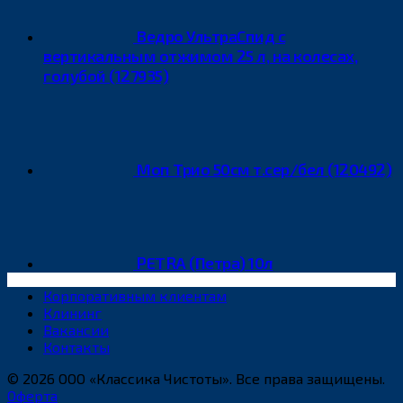
Ведро УльтраСпид с
вертикальным отжимом 25 л, на колесах,
голубой (127935)
Моп Трио 50см т.сер/бел (120492)
PETRA (Петра) 10л
Корпоративным клиентам
Клининг
Вакансии
Контакты
© 2026 ООО «Классика Чистоты». Все права защищены.
Оферта