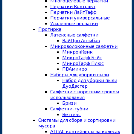
Многоцелевые перчатки
Перчатки Контракт
Перчатки ЛайтТафф
Перчатки универсальные
Усиленные перчатки
Протирка
Латексные салфетки
ВайПро Антибак
Микроволоконные салфетки
МикронКвик
МикроТафф Бэйс
МикроТафф Плюс
ПВАмикро
Наборы для уборки пыли
Набор для уборки пыли
ДуоДастер
Салфетки с коротким сроком
использования
Бризи
Салфетки-губки
Веттекс
Системы для сбора и сортировки
мусора
АТЛАС контейнеры на колесах