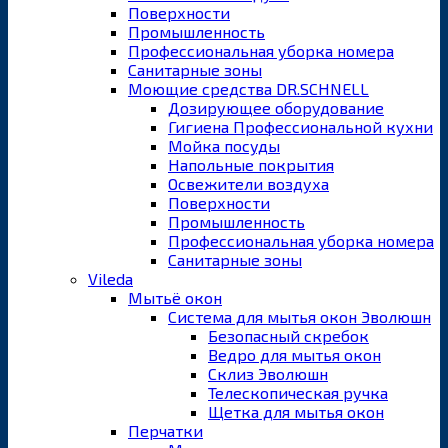
Поверхности
Промышленность
Профессиональная уборка номера
Санитарные зоны
Моющие средства DR.SCHNELL
Дозирующее оборудование
Гигиена Профессиональной кухни
Мойка посуды
Напольные покрытия
Освежители воздуха
Поверхности
Промышленность
Профессиональная уборка номера
Санитарные зоны
Vileda
Мытьё окон
Система для мытья окон Эволюшн
Безопасный скребок
Ведро для мытья окон
Склиз Эволюшн
Телескопическая ручка
Щетка для мытья окон
Перчатки