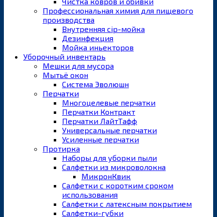
Чистка ковров и обивки
Профессиональная химия для пищевого
производства
Внутренняя cip-мойка
Дезинфекция
Мойка иньекторов
Уборочный инвентарь
Мешки для мусора
Мытьё окон
Система Эволюшн
Перчатки
Многоцелевые перчатки
Перчатки Контракт
Перчатки ЛайтТафф
Универсальные перчатки
Усиленные перчатки
Протирка
Наборы для уборки пыли
Салфетки из микроволокна
МикронКвик
Салфетки с коротким сроком
использования
Салфетки с латексным покрытием
Салфетки-губки