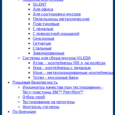
SILENT
Для офиса
Для сортировки мусора
Пепельницы металлические
Пластиковые
С педалью
С поворотной крышкой
Сенсорные
Сетчатые
Стальные
Эмалированные
Системы для сбора мусора VILEDA
Атлас - контейнеры 100 л, на колёсах
Гера - контейнеры с педалью
Ирис - металлизированные контейнеры
Титан - мусорные баки
Пищевая безопасность
Индикатор качества при тестировании -
Тест-пластины 3M™ Petrifilm™
Отбор проб
Тестирование на патогены
Контроль гигиены
По брендам