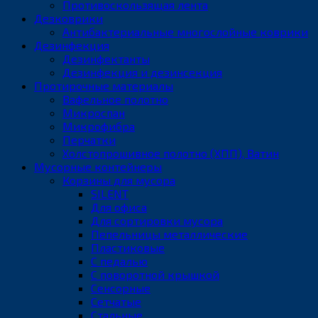
Противоскользящая лента
Дезковрики
Антибактериальные многослойные коврики
Дезинфекция
Дезинфектанты
Дезинфекция и дезинсекция
Протирочные материалы
Вафельное полотно
Микроспан
Микрофибра
Перчатки
Холстопрошивное полотно (ХПП), Ватин
Мусорные контейнеры
Корзины для мусора
SILENT
Для офиса
Для сортировки мусора
Пепельницы металлические
Пластиковые
С педалью
С поворотной крышкой
Сенсорные
Сетчатые
Стальные