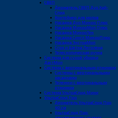
СВЕП
Держатель СВЕП Дуо Хай-
Спид
Контейнер для мопов
Насадка Дуо Микро Плюс
Насадка МикроМоп Плюс
Насадка МикроТек
Насадка Сингл МикроПлюс
Насадка ЭкстраМоп
Сгон и Щетка Леголенд
Телескопическая ручка
Система для сухой уборки
ДастМоп
Система с вертикальным отжимом
Системы с вертикальными
насадками
Тележки с вертикальным
отжимом
Система УльтраСпид Мини
УльтраСпид Про
Держатель УльтраСпид Про
40 см
УльтраСпид Про:
двухведерная система