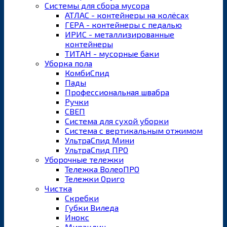
Системы для сбора мусора
АТЛАС - контейнеры на колёсах
ГЕРА - контейнеры с педалью
ИРИС - металлизированные
контейнеры
ТИТАН - мусорные баки
Уборка пола
КомбиСпид
Пады
Профессиональная швабра
Ручки
СВЕП
Система для сухой уборки
Система с вертикальным отжимом
УльтраСпид Мини
УльтраСпид ПРО
Уборочные тележки
Тележка ВолеоПРО
Тележки Ориго
Чистка
Скребки
Губки Виледа
Инокс
Мираклин