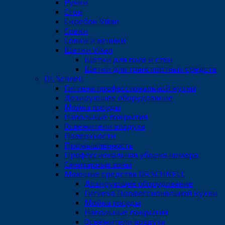
Ручки
Сгон
Скребок Vikan
Совки
Совки и веники
Щетки Vikan
Щетки для пола и стен
Щетки для транспортных средств
Dr. Schnell
Гигиена профессиональной кухни
Дозирующее оборудование
Мойка посуды
Напольные покрытия
Освежители воздуха
Поверхности
Промышленность
Профессиональная уборка номера
Санитарные зоны
Моющие средства DR.SCHNELL
Дозирующее оборудование
Гигиена Профессиональной кухни
Мойка посуды
Напольные покрытия
Освежители воздуха