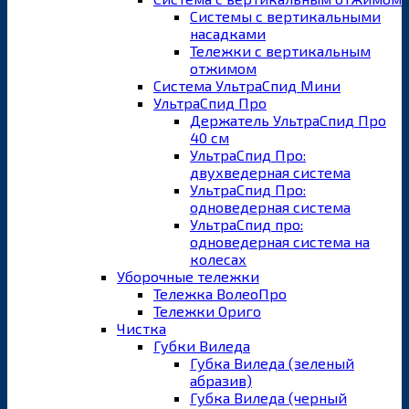
Системы с вертикальными
насадками
Тележки с вертикальным
отжимом
Система УльтраСпид Мини
УльтраСпид Про
Держатель УльтраСпид Про
40 см
УльтраСпид Про:
двухведерная система
УльтраСпид Про:
одноведерная система
УльтраСпид про:
одноведерная система на
колесах
Уборочные тележки
Тележка ВолеоПро
Тележки Ориго
Чистка
Губки Виледа
Губка Виледа (зеленый
абразив)
Губка Виледа (черный