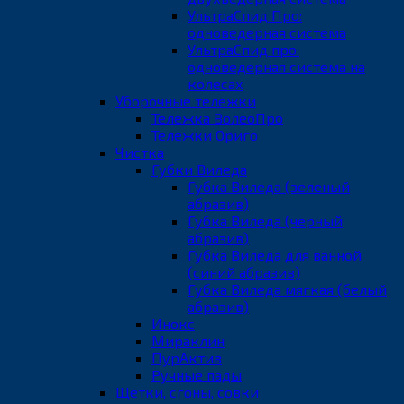
УльтраСпид Про:
одноведерная система
УльтраСпид про:
одноведерная система на
колесах
Уборочные тележки
Тележка ВолеоПро
Тележки Ориго
Чистка
Губки Виледа
Губка Виледа (зеленый
абразив)
Губка Виледа (черный
абразив)
Губка Виледа для ванной
(синий абразив)
Губка Виледа мягкая (белый
абразив)
Инокс
Мираклин
ПурАктив
Ручные пады
Щетки, сгоны, совки