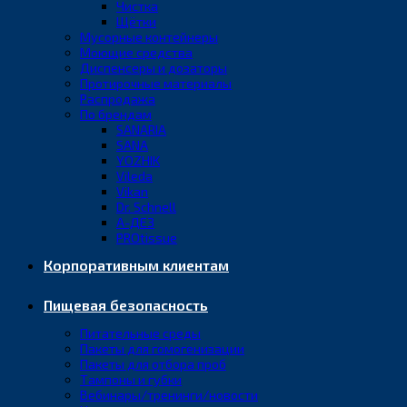
Чистка
Щётки
Мусорные контейнеры
Моющие средства
Диспенсеры и дозаторы
Протирочные материалы
Распродажа
По брендам
SANARIA
SANA
YOZHIK
Vileda
Vikan
Dr. Schnell
А-ДЕЗ
PROtissue
Корпоративным клиентам
Пищевая безопасность
Питательные среды
Пакеты для гомогенизации
Пакеты для отбора проб
Тампоны и губки
Вебинары/тренинги/новости