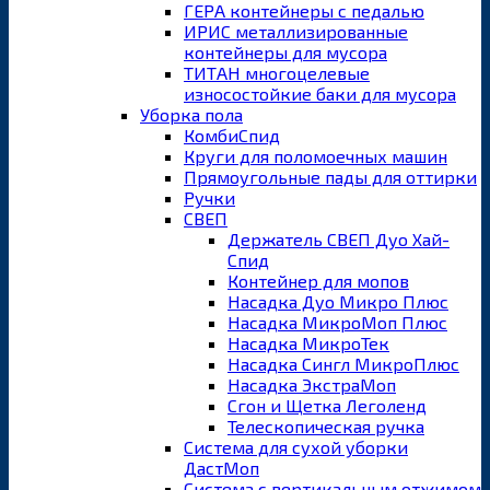
ГЕРА контейнеры с педалью
ИРИС металлизированные
контейнеры для мусора
ТИТАН многоцелевые
износостойкие баки для мусора
Уборка пола
КомбиСпид
Круги для поломоечных машин
Прямоугольные пады для оттирки
Ручки
СВЕП
Держатель СВЕП Дуо Хай-
Спид
Контейнер для мопов
Насадка Дуо Микро Плюс
Насадка МикроМоп Плюс
Насадка МикроТек
Насадка Сингл МикроПлюс
Насадка ЭкстраМоп
Сгон и Щетка Леголенд
Телескопическая ручка
Система для сухой уборки
ДастМоп
Система с вертикальным отжимом