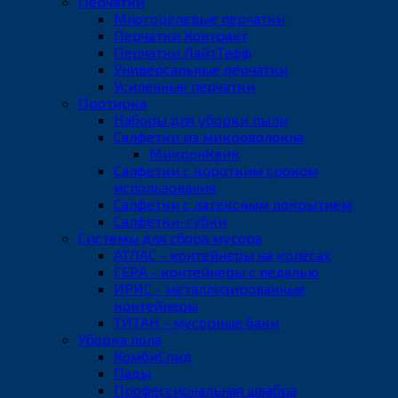
Перчатки
Многоцелевые перчатки
Перчатки Контракт
Перчатки ЛайтТафф
Универсальные перчатки
Усиленные перчатки
Протирка
Наборы для уборки пыли
Салфетки из микроволокна
МикронКвик
Салфетки с коротким сроком
использования
Салфетки с латексным покрытием
Салфетки-губки
Системы для сбора мусора
АТЛАС - контейнеры на колёсах
ГЕРА - контейнеры с педалью
ИРИС - металлизированные
контейнеры
ТИТАН - мусорные баки
Уборка пола
КомбиСпид
Пады
Профессиональная швабра