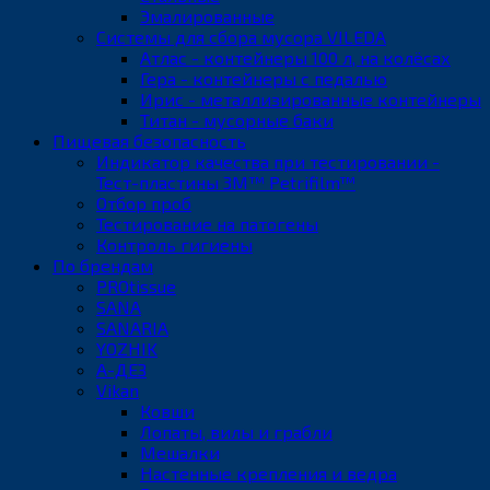
Эмалированные
Системы для сбора мусора VILEDA
Атлас - контейнеры 100 л, на колёсах
Гера - контейнеры с педалью
Ирис - металлизированные контейнеры
Титан - мусорные баки
Пищевая безопасность
Индикатор качества при тестировании -
Тест-пластины 3M™ Petrifilm™
Отбор проб
Тестирование на патогены
Контроль гигиены
По брендам
PROtissue
SANA
SANARIA
YOZHIK
А-ДЕЗ
Vikan
Ковши
Лопаты, вилы и грабли
Мешалки
Настенные крепления и ведра