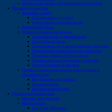
Щетки для пола с прорезиненной смолой
Моющие средства
Бытовая химия
Для ванной и туалета
Крем-мыло, жидкое мыло
Для жилой зоны
Профессиональная химия
Дезинфекция и дезисекция
Санитарные зоны
Смешивающие и дозирующие системы
Стеклянные поверхности и зеркала
Твердые поверхности и пола
Универсальные моющие средства
Чистка ковров и обивки
Профессиональная химия для пищевого
производства
Внутренняя cip-мойка
Дезинфекция
Мойка иньекторов
Уборочный инвентарь
Мешки для мусора
Мытьё окон
Система Эволюшн