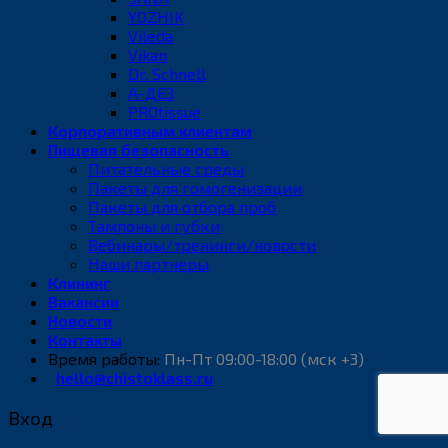
YOZHIK
Vileda
Vikan
Dr. Schnell
А-ДЕЗ
PROtissue
Корпоративным клиентам
Пищевая безопасность
Питательные среды
Пакеты для гомогенизации
Пакеты для отбора проб
Тампоны и губки
Вебинары/тренинги/новости
Наши партнеры
Клининг
Вакансии
Новости
Контакты
Время работы:
Пн-Пт 09:00-18:00 (мск +3)
hello@chistoklass.ru
Вход