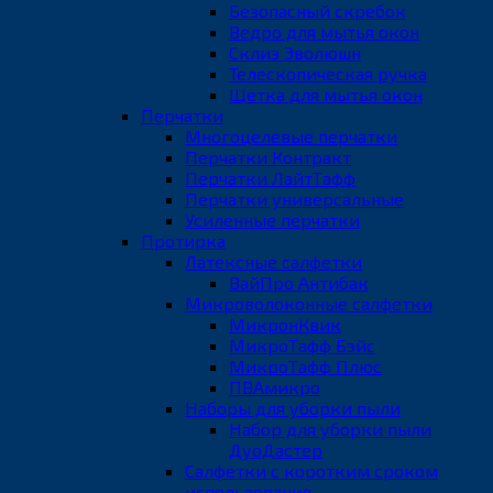
Безопасный скребок
Ведро для мытья окон
Склиз Эволюшн
Телескопическая ручка
Щетка для мытья окон
Перчатки
Многоцелевые перчатки
Перчатки Контракт
Перчатки ЛайтТафф
Перчатки универсальные
Усиленные перчатки
Протирка
Латексные салфетки
ВайПро Антибак
Микроволоконные салфетки
МикронКвик
МикроТафф Бэйс
МикроТафф Плюс
ПВАмикро
Наборы для уборки пыли
Набор для уборки пыли
ДуоДастер
Салфетки с коротким сроком
использования