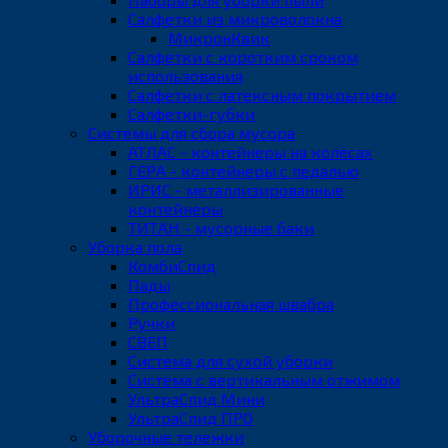
Салфетки из микроволокна
МикронКвик
Салфетки с коротким сроком
использования
Салфетки с латексным покрытием
Салфетки-губки
Системы для сбора мусора
АТЛАС - контейнеры на колёсах
ГЕРА - контейнеры с педалью
ИРИС - металлизированные
контейнеры
ТИТАН - мусорные баки
Уборка пола
КомбиСпид
Пады
Профессиональная швабра
Ручки
СВЕП
Система для сухой уборки
Система с вертикальным отжимом
УльтраСпид Мини
УльтраСпид ПРО
Уборочные тележки