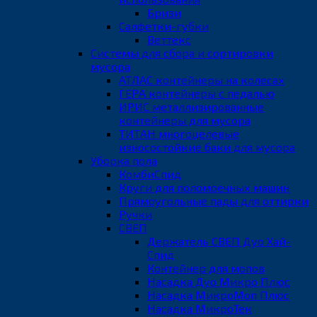
Бризи
Салфетки-губки
Веттекс
Системы для сбора и сортировки
мусора
АТЛАС контейнеры на колесах
ГЕРА контейнеры с педалью
ИРИС металлизированные
контейнеры для мусора
ТИТАН многоцелевые
износостойкие баки для мусора
Уборка пола
КомбиСпид
Круги для поломоечных машин
Прямоугольные пады для оттирки
Ручки
СВЕП
Держатель СВЕП Дуо Хай-
Спид
Контейнер для мопов
Насадка Дуо Микро Плюс
Насадка МикроМоп Плюс
Насадка МикроТек