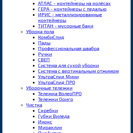
АТЛАС - контейнеры на колёсах
ГЕРА - контейнеры с педалью
ИРИС - металлизированные
контейнеры
ТИТАН - мусорные баки
Уборка пола
КомбиСпид
Пады
Профессиональная швабра
Ручки
СВЕП
Система для сухой уборки
Система с вертикальным отжимом
УльтраСпид Мини
УльтраСпид ПРО
Уборочные тележки
Тележка ВолеоПРО
Тележки Ориго
Чистка
Скребки
Губки Виледа
Инокс
Мираклин
ПурАктив