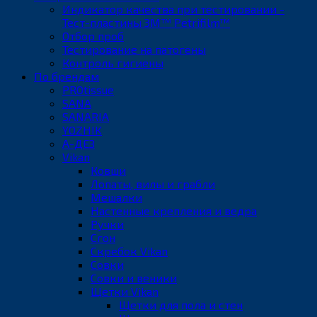
Индикатор качества при тестировании -
Тест-пластины 3M™ Petrifilm™
Отбор проб
Тестирование на патогены
Контроль гигиены
По брендам
PROtissue
SANA
SANARIA
YOZHIK
А-ДЕЗ
Vikan
Ковши
Лопаты, вилы и грабли
Мешалки
Настенные крепления и ведра
Ручки
Сгон
Скребок Vikan
Совки
Совки и веники
Щетки Vikan
Щетки для пола и стен