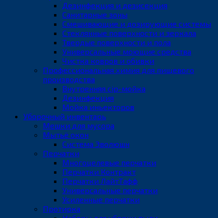
Дезинфекция и дезисекция
Санитарные зоны
Смешивающие и дозирующие системы
Стеклянные поверхности и зеркала
Твердые поверхности и пола
Универсальные моющие средства
Чистка ковров и обивки
Профессиональная химия для пищевого
производства
Внутренняя cip-мойка
Дезинфекция
Мойка иньекторов
Уборочный инвентарь
Мешки для мусора
Мытьё окон
Система Эволюшн
Перчатки
Многоцелевые перчатки
Перчатки Контракт
Перчатки ЛайтТафф
Универсальные перчатки
Усиленные перчатки
Протирка
Наборы для уборки пыли