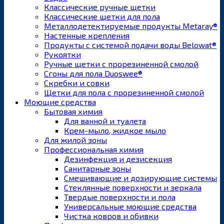
Классические ручные щетки
Классические щетки для пола
Металлодетектируемые продукты Metaray®
Настенные крепления
Продукты с системой подачи воды Belowat®
Рукоятки
Ручные щетки с прорезиненной смолой
Сгоны для пола Duoswee®
Скребки и совки
Щетки для пола с прорезиненной смолой
Моющие средства
Бытовая химия
Для ванной и туалета
Крем-мыло, жидкое мыло
Для жилой зоны
Профессиональная химия
Дезинфекция и дезисекция
Санитарные зоны
Смешивающие и дозирующие системы
Стеклянные поверхности и зеркала
Твердые поверхности и пола
Универсальные моющие средства
Чистка ковров и обивки