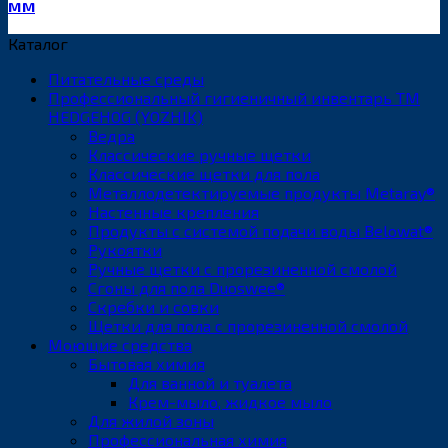
мм
Каталог
Питательные среды
Профессиональный гигиеничный инвентарь ТМ
HEDGEHOG (YOZHIK)
Ведра
Классические ручные щетки
Классические щетки для пола
Металлодетектируемые продукты Metaray®
Настенные крепления
Продукты с системой подачи воды Belowat®
Рукоятки
Ручные щетки с прорезиненной смолой
Сгоны для пола Duoswee®
Скребки и совки
Щетки для пола с прорезиненной смолой
Моющие средства
Бытовая химия
Для ванной и туалета
Крем-мыло, жидкое мыло
Для жилой зоны
Профессиональная химия