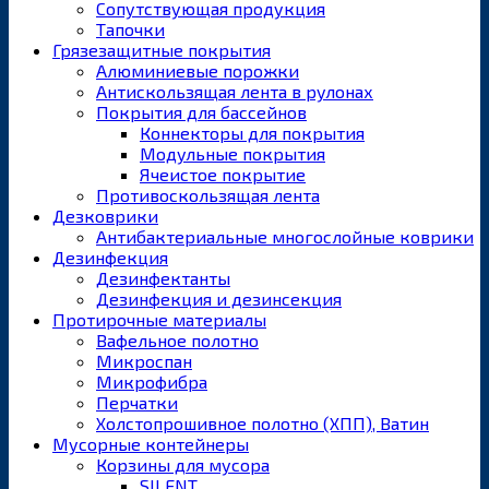
Сопутствующая продукция
Тапочки
Грязезащитные покрытия
Алюминиевые порожки
Антискользящая лента в рулонах
Покрытия для бассейнов
Коннекторы для покрытия
Модульные покрытия
Ячеистое покрытие
Противоскользящая лента
Дезковрики
Антибактериальные многослойные коврики
Дезинфекция
Дезинфектанты
Дезинфекция и дезинсекция
Протирочные материалы
Вафельное полотно
Микроспан
Микрофибра
Перчатки
Холстопрошивное полотно (ХПП), Ватин
Мусорные контейнеры
Корзины для мусора
SILENT