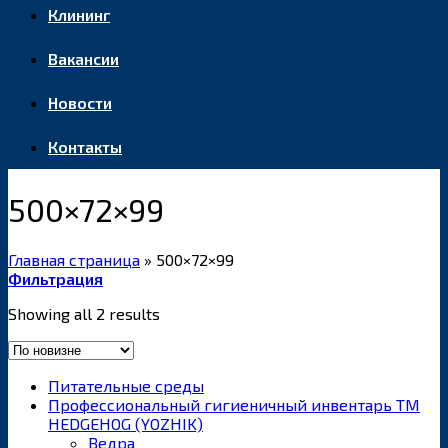
Клининг
Вакансии
Новости
Контакты
500×72×99
Главная страница
»
500×72×99
Фильтрация
Showing all 2 results
Питательные среды
Профессиональный гигиеничный инвентарь ТМ
HEDGEHOG (YOZHIK)
Ведра