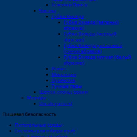
Тележки Ориго
Чистка
Губки Виледа
Губка Виледа (зеленый
абразив)
Губка Виледа (черный
абразив)
Губка Виледа для ванной
(синий абразив)
Губка Виледа мягкая (белый
абразив)
Инокс
Мираклин
ПурАктив
Ручные пады
Щетки, сгоны, совки
Мерида
Uncategorized
Пищевая безопасность
Питательные среды
Системы для отбора проб
Тампоны и губки