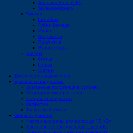
Тележка ВолеоПРО
Тележки Ориго
Чистка
Скребки
Губки Виледа
Инокс
Мираклин
ПурАктив
Ручные пады
Щётки
Сгоны
Совки
Щётки
Диспенсеры и дозаторы
Бумажная продукция
Бумажные полотенца в рулонах
Медицинские простыни
Покрытия на унитаз
Салфетки
Туалетная бумага
Фены и сушилки
Настенные фены для волос до 1,5 кВт
Настенные фены для волос до 2 кВт
Электросушилки для рук 1,5-1,9 кВт