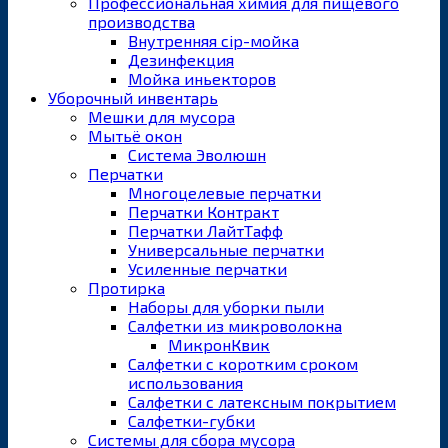
Профессиональная химия для пищевого
производства
Внутренняя cip-мойка
Дезинфекция
Мойка иньекторов
Уборочный инвентарь
Мешки для мусора
Мытьё окон
Система Эволюшн
Перчатки
Многоцелевые перчатки
Перчатки Контракт
Перчатки ЛайтТафф
Универсальные перчатки
Усиленные перчатки
Протирка
Наборы для уборки пыли
Салфетки из микроволокна
МикронКвик
Салфетки с коротким сроком
использования
Салфетки с латексным покрытием
Салфетки-губки
Системы для сбора мусора