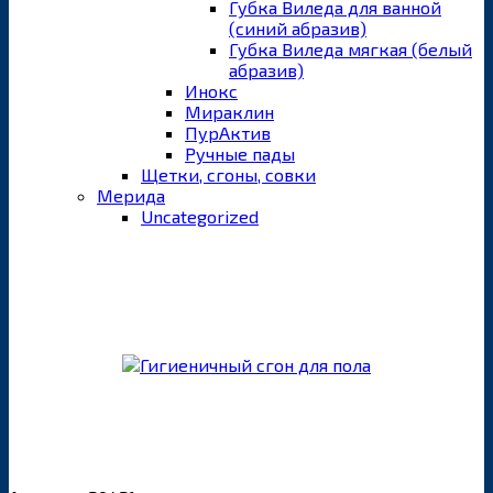
Губка Виледа для ванной
(синий абразив)
Губка Виледа мягкая (белый
абразив)
Инокс
Мираклин
ПурАктив
Ручные пады
Щетки, сгоны, совки
Мерида
Uncategorized