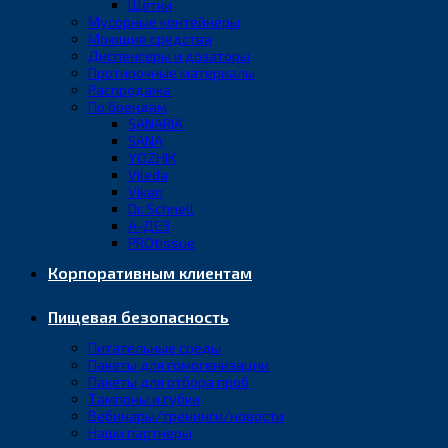
Щётки
Мусорные контейнеры
Моющие средства
Диспенсеры и дозаторы
Протирочные материалы
Распродажа
По брендам
SANARIA
SANA
YOZHIK
Vileda
Vikan
Dr. Schnell
А-ДЕЗ
PROtissue
Корпоративным клиентам
Пищевая безопасность
Питательные среды
Пакеты для гомогенизации
Пакеты для отбора проб
Тампоны и губки
Вебинары/тренинги/новости
Наши партнеры