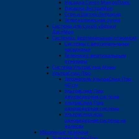
Насадка Сингл МикроПлюс
Насадка ЭкстраМоп
Сгон и Щетка Леголенд
Телескопическая ручка
Система для сухой уборки
ДастМоп
Система с вертикальным отжимом
Системы с вертикальными
насадками
Тележки с вертикальным
отжимом
Система УльтраСпид Мини
УльтраСпид Про
Держатель УльтраСпид Про
40 см
УльтраСпид Про:
двухведерная система
УльтраСпид Про:
одноведерная система
УльтраСпид про:
одноведерная система на
колесах
Уборочные тележки
Тележка ВолеоПро