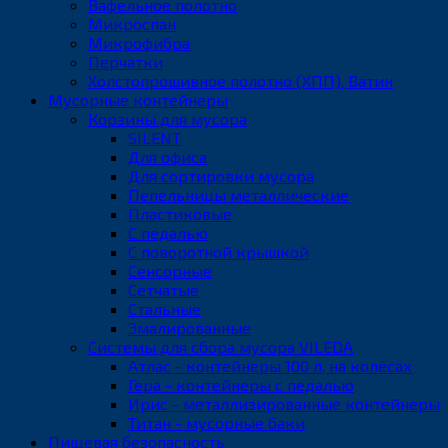
Вафельное полотно
Микроспан
Микрофибра
Перчатки
Холстопрошивное полотно (ХПП), Ватин
Мусорные контейнеры
Корзины для мусора
SILENT
Для офиса
Для сортировки мусора
Пепельницы металлические
Пластиковые
С педалью
С поворотной крышкой
Сенсорные
Сетчатые
Стальные
Эмалированные
Системы для сбора мусора VILEDA
Атлас - контейнеры 100 л, на колёсах
Гера - контейнеры с педалью
Ирис - металлизированные контейнеры
Титан - мусорные баки
Пищевая безопасность