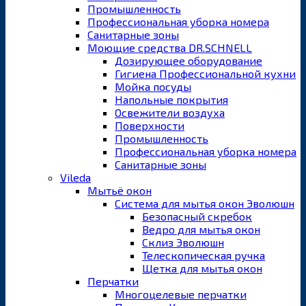
Промышленность
Профессиональная уборка номера
Санитарные зоны
Моющие средства DR.SCHNELL
Дозирующее оборудование
Гигиена Профессиональной кухни
Мойка посуды
Напольные покрытия
Освежители воздуха
Поверхности
Промышленность
Профессиональная уборка номера
Санитарные зоны
Vileda
Мытьё окон
Система для мытья окон Эволюшн
Безопасный скребок
Ведро для мытья окон
Склиз Эволюшн
Телескопическая ручка
Щетка для мытья окон
Перчатки
Многоцелевые перчатки