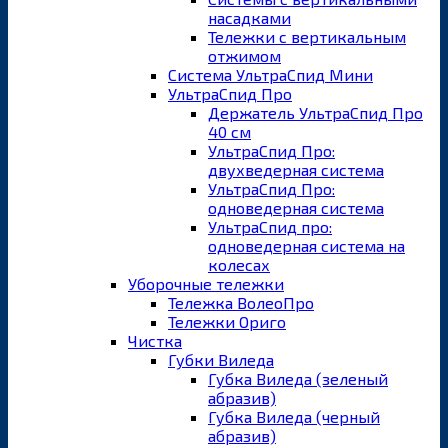
насадками
Тележки с вертикальным
отжимом
Система УльтраСпид Мини
УльтраСпид Про
Держатель УльтраСпид Про
40 см
УльтраСпид Про:
двухведерная система
УльтраСпид Про:
одноведерная система
УльтраСпид про:
одноведерная система на
колесах
Уборочные тележки
Тележка ВолеоПро
Тележки Ориго
Чистка
Губки Виледа
Губка Виледа (зеленый
абразив)
Губка Виледа (черный
абразив)