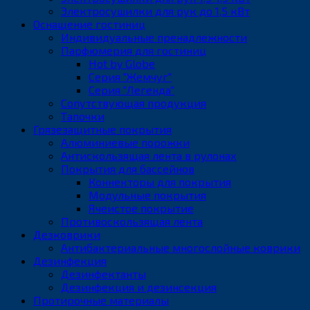
Электросушилки для рук до 1,5 кВт
Оснащение гостиниц
Индивидуальные пренадлежности
Парфюмерия для гостиниц
Hot by Globe
Серия "Жемчуг"
Серия "Легенда"
Сопутствующая продукция
Тапочки
Грязезащитные покрытия
Алюминиевые порожки
Антискользящая лента в рулонах
Покрытия для бассейнов
Коннекторы для покрытия
Модульные покрытия
Ячеистое покрытие
Противоскользящая лента
Дезковрики
Антибактериальные многослойные коврики
Дезинфекция
Дезинфектанты
Дезинфекция и дезинсекция
Протирочные материалы