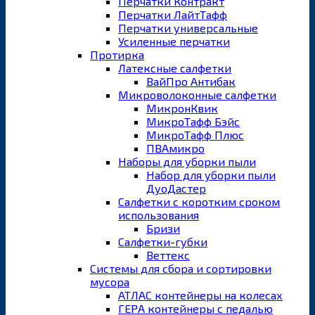
Перчатки Контракт
Перчатки ЛайтТафф
Перчатки универсальные
Усиленные перчатки
Протирка
Латексные салфетки
ВайПро Антибак
Микроволоконные салфетки
МикронКвик
МикроТафф Бэйс
МикроТафф Плюс
ПВАмикро
Наборы для уборки пыли
Набор для уборки пыли
ДуоДастер
Салфетки с коротким сроком
использования
Бризи
Салфетки-губки
Веттекс
Системы для сбора и сортировки
мусора
АТЛАС контейнеры на колесах
ГЕРА контейнеры с педалью