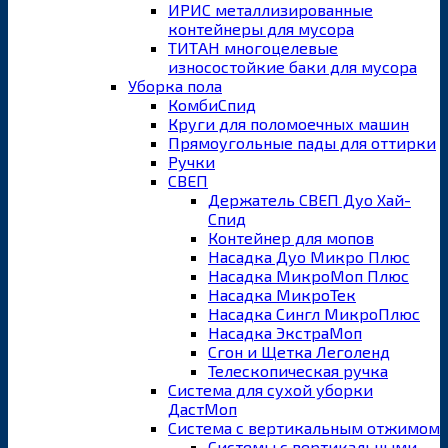
ИРИС металлизированные
контейнеры для мусора
ТИТАН многоцелевые
износостойкие баки для мусора
Уборка пола
КомбиСпид
Круги для поломоечных машин
Прямоугольные пады для оттирки
Ручки
СВЕП
Держатель СВЕП Дуо Хай-
Спид
Контейнер для мопов
Насадка Дуо Микро Плюс
Насадка МикроМоп Плюс
Насадка МикроТек
Насадка Сингл МикроПлюс
Насадка ЭкстраМоп
Сгон и Щетка Леголенд
Телескопическая ручка
Система для сухой уборки
ДастМоп
Система с вертикальным отжимом
Системы с вертикальными