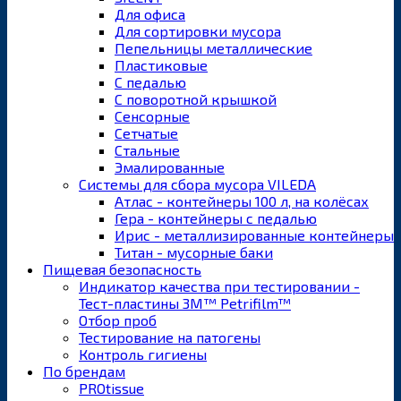
Для офиса
Для сортировки мусора
Пепельницы металлические
Пластиковые
С педалью
С поворотной крышкой
Сенсорные
Сетчатые
Стальные
Эмалированные
Системы для сбора мусора VILEDA
Атлас - контейнеры 100 л, на колёсах
Гера - контейнеры с педалью
Ирис - металлизированные контейнеры
Титан - мусорные баки
Пищевая безопасность
Индикатор качества при тестировании -
Тест-пластины 3M™ Petrifilm™
Отбор проб
Тестирование на патогены
Контроль гигиены
По брендам
PROtissue