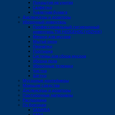
Покрытия на унитаз
Салфетки
Туалетная бумага
Диспенсеры и дозаторы
Уборочный инвентарь
Профессиональный гигиеничный
инвентарь ТМ HEDGEHOG (YOZHIK)
Мешки для мусора
Мытьё окон
Перчатки
Протирка
Системы для сбора мусора
Уборка пола
Уборочные тележки
Чистка
Щётки
Мусорные контейнеры
Моющие средства
Диспенсеры и дозаторы
Протирочные материалы
Распродажа
По брендам
SANARIA
SANA