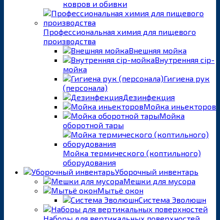
ковров и обивки
Профессиональная химия для пищевого
производства
Внешняя мойка
Внутренняя cip-
мойка
Гигиена рук
(персонала)
Дезинфекция
Мойка иньекторов
Мойка
оборотной тары
Мойка термического (коптильного)
оборудования
Уборочный инвентарь
Мешки для мусора
Мытьё окон
Система Эволюшн
Наборы для вертикальных поверхностей