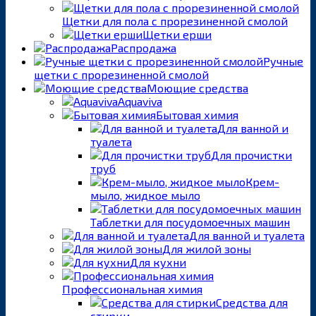
Щетки для пола с прорезиненной смолой
Щетки ерши
Распродажа
Ручные
щетки с прорезиненной смолой
Моющие средства
Aquaviva
Бытовая химия
Для ванной и
туалета
Для прочистки
труб
Крем-
мыло, жидкое мыло
Таблетки для посудомоечных машин
Для ванной и туалета
Для жилой зоны
Для кухни
Профессиональная химия
Средства для
стирки