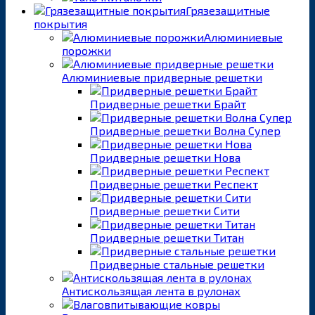
Грязезащитные
покрытия
Алюминиевые
порожки
Алюминиевые придверные решетки
Придверные решетки Брайт
Придверные решетки Волна Супер
Придверные решетки Нова
Придверные решетки Респект
Придверные решетки Сити
Придверные решетки Титан
Придверные стальные решетки
Антискользящая лента в рулонах