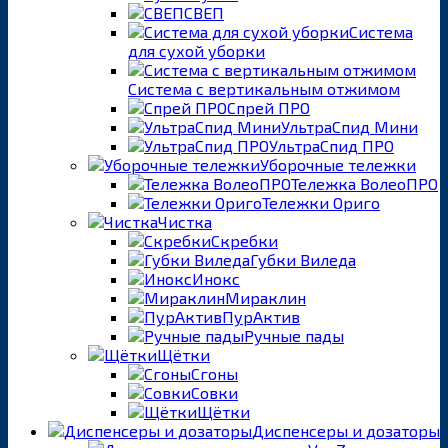
СВЕП
Система
для сухой уборки
Система с вертикальным отжимом
Спрей ПРО
УльтраСпид Мини
УльтраСпид ПРО
Уборочные тележки
Тележка ВолеоПРО
Тележки Ориго
Чистка
Скребки
Губки Виледа
Инокс
Мираклин
ПурАктив
Ручные пады
Щётки
Сгоны
Совки
Щётки
Диспенсеры и дозаторы