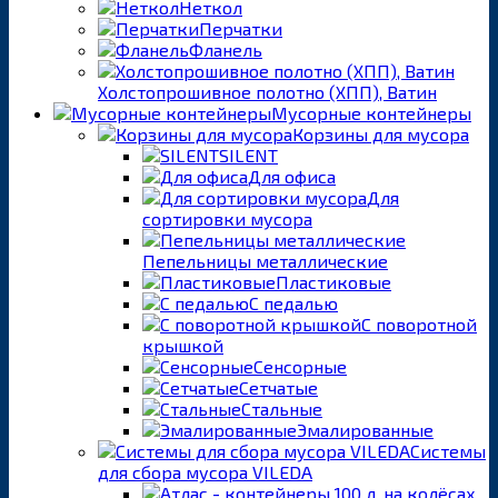
Неткол
Перчатки
Фланель
Холстопрошивное полотно (ХПП), Ватин
Мусорные контейнеры
Корзины для мусора
SILENT
Для офиса
Для
сортировки мусора
Пепельницы металлические
Пластиковые
С педалью
С поворотной
крышкой
Сенсорные
Сетчатые
Стальные
Эмалированные
Системы
для сбора мусора VILEDA