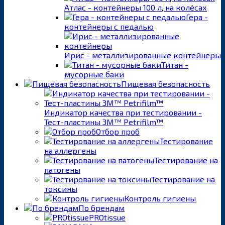
Атлас - контейнеры 100 л, на колёсах
Гера -
контейнеры с педалью
Ирис - металлизированные контейнеры
Титан -
мусорные баки
Пищевая безопасность
Индикатор качества при тестировании -
Тест-пластины 3M™ Petrifilm™
Отбор проб
Тестирование
на аллергены
Тестирование на
патогены
Тестирование на
токсины
Контроль гигиены
По брендам
PROtissue