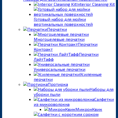
Interior Cleaning Kit
Готовый набор для мойки
вертикальных поверхностей
Перчатки
Многоцелевые перчатки
Перчатки
Контракт
Перчатки
ЛайтТафф
Универсальные перчатки
Усиленные
перчатки
Протирка
Наборы для
уборки пыли
Салфетки
из микроволокна
МикронКвик