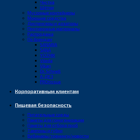
Чистка
Щётки
Мусорные контейнеры
Моющие средства
Диспенсеры и дозаторы
Протирочные материалы
Распродажа
По брендам
SANARIA
SANA
YOZHIK
Vileda
Vikan
Dr. Schnell
А-ДЕЗ
PROtissue
Корпоративным клиентам
Пищевая безопасность
Питательные среды
Пакеты для гомогенизации
Пакеты для отбора проб
Тампоны и губки
Вебинары/тренинги/новости