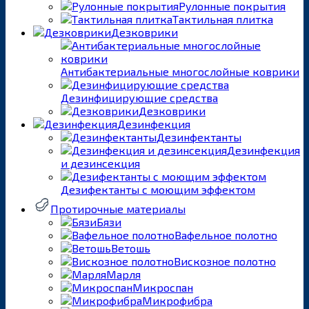
Рулонные покрытия
Тактильная плитка
Дезковрики
Антибактериальные многослойные коврики
Дезинфицирующие средства
Дезковрики
Дезинфекция
Дезинфектанты
Дезинфекция
и дезинсекция
Дезифектанты с моющим эффектом
Протирочные материалы
Бязи
Вафельное полотно
Ветошь
Вискозное полотно
Марля
Микроспан
Микрофибра