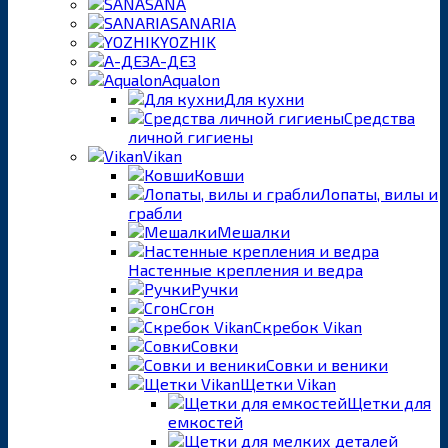
SANA
SANARIA
YOZHIK
А-ДЕЗ
Aqualon
Для кухни
Средства
личной гигиены
Vikan
Ковши
Лопаты, вилы и
грабли
Мешалки
Настенные крепления и ведра
Ручки
Сгон
Скребок Vikan
Совки
Совки и веники
Щетки Vikan
Щетки для
емкостей