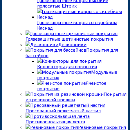
Грязезащитные ковры высокие
полосатые Штрих
Грязезащитные ковры со скребком
Каскад
Грязезащитные щетинистые покрытия
Дезковрики
Покрытия для
бассейнов
Коннекторы для покрытия
Модульные
покрытия
Ячеистое
покрытие
Покрытия
из резиновой крошки
Пресованный решетчатый настил
Противоскользящая лента
Резиновые покрытия