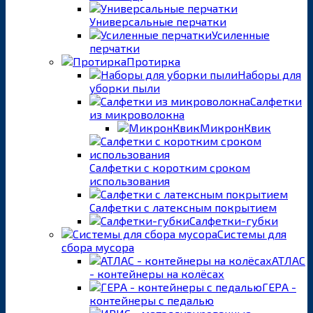
Универсальные перчатки
Усиленные
перчатки
Протирка
Наборы для
уборки пыли
Салфетки
из микроволокна
МикронКвик
Салфетки с коротким сроком
использования
Салфетки с латексным покрытием
Салфетки-губки
Системы для
сбора мусора
АТЛАС
- контейнеры на колёсах
ГЕРА -
контейнеры с педалью