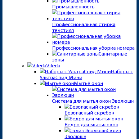
Промышленность
Профессиональная стирка
текстиля
Профессиональная уборка номера
Санитарные
зоны
Vileda
Наборы с
УльтраСпид Мини
Мытьё окон
Система для мытья окон Эволюшн
Безопасный скребок
Ведро для мытья окон
Склиз
Эволюшн