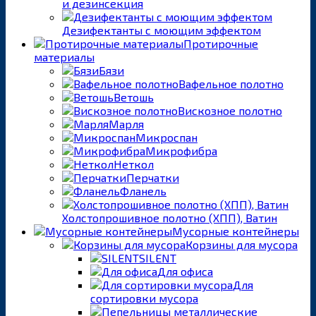
и дезинсекция
Дезифектанты с моющим эффектом
Протирочные
материалы
Бязи
Вафельное полотно
Ветошь
Вискозное полотно
Марля
Микроспан
Микрофибра
Неткол
Перчатки
Фланель
Холстопрошивное полотно (ХПП), Ватин
Мусорные контейнеры
Корзины для мусора
SILENT
Для офиса
Для
сортировки мусора