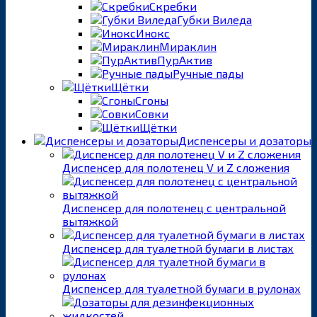
Скребки
Губки Виледа
Инокс
Мираклин
ПурАктив
Ручные пады
Щётки
Сгоны
Совки
Щётки
Диспенсеры и дозаторы
Диспенсер для полотенец V и Z сложения
Диспенсер для полотенец с центральной
вытяжкой
Диспенсер для туалетной бумаги в листах
Диспенсер для туалетной бумаги в рулонах