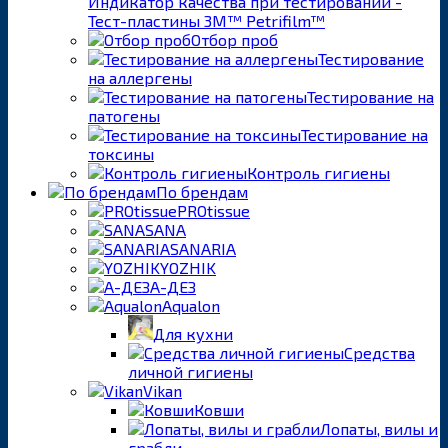
Индикатор качества при тестировании -
Тест-пластины 3M™ Petrifilm™
Отбор проб
Тестирование
на аллергены
Тестирование на
патогены
Тестирование на
токсины
Контроль гигиены
По брендам
PROtissue
SANA
SANARIA
YOZHIK
А-ДЕЗ
Aqualon
Для кухни
Средства
личной гигиены
Vikan
Ковши
Лопаты, вилы и
грабли