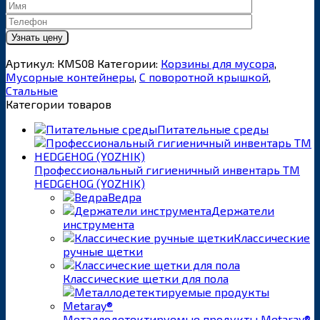
Артикул:
КMS08
Категории:
Корзины для мусора
,
Мусорные контейнеры
,
С поворотной крышкой
,
Стальные
Категории товаров
Питательные среды
Профессиональный гигиеничный инвентарь ТМ
HEDGEHOG (YOZHIK)
Ведра
Держатели
инструмента
Классические
ручные щетки
Классические щетки для пола
Металлодетектируемые продукты Metaray®