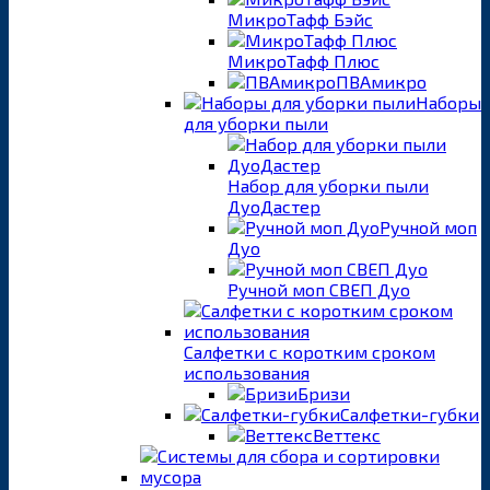
МикроТафф Бэйс
МикроТафф Плюс
ПВАмикро
Наборы
для уборки пыли
Набор для уборки пыли
ДуоДастер
Ручной моп
Дуо
Ручной моп СВЕП Дуо
Салфетки с коротким сроком
использования
Бризи
Салфетки-губки
Веттекс