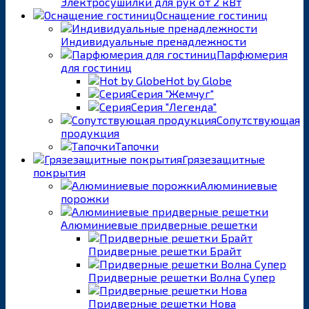
Электросушилки для рук от 2 кВт
Оснащение гостиниц
Индивидуальные пренадлежности
Парфюмерия
для гостиниц
Hot by Globe
Серия "Жемчуг"
Серия "Легенда"
Сопутствующая
продукция
Тапочки
Грязезащитные
покрытия
Алюминиевые
порожки
Алюминиевые придверные решетки
Придверные решетки Брайт
Придверные решетки Волна Супер
Придверные решетки Нова