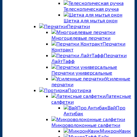
Телескопическая ручка
Щетка для мытья окон
Перчатки
Многоцелевые перчатки
Перчатки
Контракт
Перчатки
ЛайтТафф
Перчатки универсальные
Усиленные
перчатки
Протирка
Латексные
салфетки
ВайПро
Антибак
Микроволоконные салфетки
МикронКвик