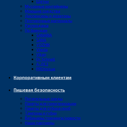
Щётки
Мусорные контейнеры
Моющие средства
Диспенсеры и дозаторы
Протирочные материалы
Распродажа
По брендам
SANARIA
SANA
YOZHIK
Vileda
Vikan
Dr. Schnell
А-ДЕЗ
PROtissue
Корпоративным клиентам
Пищевая безопасность
Питательные среды
Пакеты для гомогенизации
Пакеты для отбора проб
Тампоны и губки
Вебинары/тренинги/новости
Наши партнеры