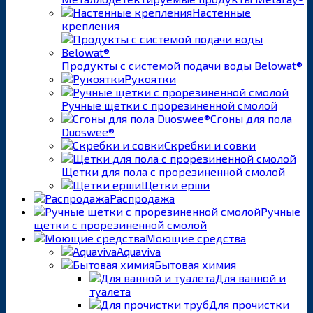
Настенные
крепления
Продукты с системой подачи воды Belowat®
Рукоятки
Ручные щетки с прорезиненной смолой
Сгоны для пола
Duoswee®
Скребки и совки
Щетки для пола с прорезиненной смолой
Щетки ерши
Распродажа
Ручные
щетки с прорезиненной смолой
Моющие средства
Aquaviva
Бытовая химия
Для ванной и
туалета
Для прочистки