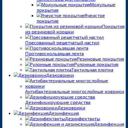
Модульные
покрытия
Ячеистое
покрытие
Покрытия
из резиновой крошки
Пресованный решетчатый настил
Противоскользящая лента
Резиновые покрытия
Рулонные покрытия
Тактильная плитка
Дезковрики
Антибактериальные многослойные коврики
Дезинфицирующие средства
Дезковрики
Дезинфекция
Дезинфектанты
Дезинфекция