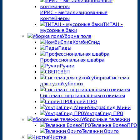
ИРИС - металлизированные
контейнеры
ТИТАН -
мусорные баки
Уборка пола
КомбиСпид
Пады
Профессиональная швабра
Ручки
СВЕП
Система
для сухой уборки
Система с вертикальным отжимом
Спрей ПРО
УльтраСпид Мини
УльтраСпид ПРО
Уборочные тележки
Тележка ВолеоПРО
Тележки Ориго
Чистка