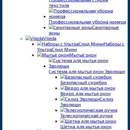
текстиля
Профессиональная уборка номера
Санитарные
зоны
Vileda
Наборы с
УльтраСпид Мини
Мытьё окон
Система для мытья окон Эволюшн
Безопасный скребок
Ведро для мытья окон
Склиз
Эволюшн
Телескопическая ручка
Щетка для мытья окон