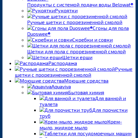
Продукты с системой подачи воды Belowat®
Рукоятки
Ручные щетки с прорезиненной смолой
Сгоны для пола
Duoswee®
Скребки и совки
Щетки для пола с прорезиненной смолой
Щетки ерши
Распродажа
Ручные
щетки с прорезиненной смолой
Моющие средства
Aquaviva
Бытовая химия
Для ванной и
туалета
Для прочистки
труб
Крем-
мыло, жидкое мыло