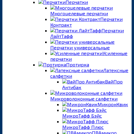
Перчатки
Многоцелевые перчатки
Перчатки
Контракт
Перчатки
ЛайтТафф
Перчатки универсальные
Усиленные
перчатки
Протирка
Латексные
салфетки
ВайПро
Антибак
Микроволоконные салфетки
МикронКвик
МикроТафф Бэйс
МикроТафф Плюс
ПВАмикро