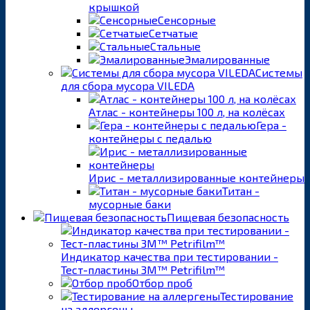
крышкой
Сенсорные
Сетчатые
Стальные
Эмалированные
Системы
для сбора мусора VILEDA
Атлас - контейнеры 100 л, на колёсах
Гера -
контейнеры с педалью
Ирис - металлизированные контейнеры
Титан -
мусорные баки
Пищевая безопасность
Индикатор качества при тестировании -
Тест-пластины 3M™ Petrifilm™
Отбор проб
Тестирование
на аллергены