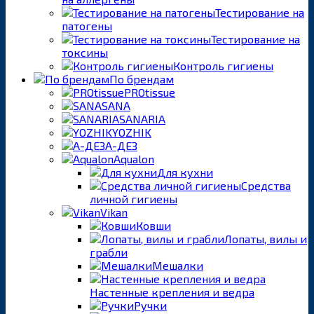
Тестирование на
патогены
Тестирование на
токсины
Контроль гигиены
По брендам
PROtissue
SANA
SANARIA
YOZHIK
А-ДЕЗ
Aqualon
Для кухни
Средства
личной гигиены
Vikan
Ковши
Лопаты, вилы и
грабли
Мешалки
Настенные крепления и ведра
Ручки