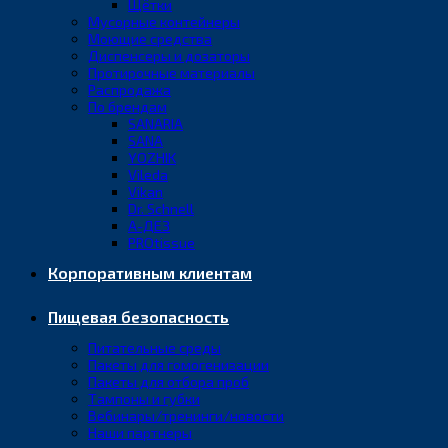
Щётки
Мусорные контейнеры
Моющие средства
Диспенсеры и дозаторы
Протирочные материалы
Распродажа
По брендам
SANARIA
SANA
YOZHIK
Vileda
Vikan
Dr. Schnell
А-ДЕЗ
PROtissue
Корпоративным клиентам
Пищевая безопасность
Питательные среды
Пакеты для гомогенизации
Пакеты для отбора проб
Тампоны и губки
Вебинары/тренинги/новости
Наши партнеры