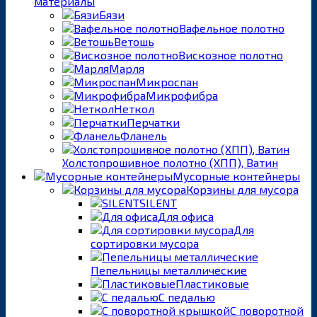
материалы
Бязи
Вафельное полотно
Ветошь
Вискозное полотно
Марля
Микроспан
Микрофибра
Неткол
Перчатки
Фланель
Холстопрошивное полотно (ХПП), Ватин
Мусорные контейнеры
Корзины для мусора
SILENT
Для офиса
Для
сортировки мусора
Пепельницы металлические
Пластиковые
С педалью
С поворотной