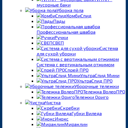
мусорные баки
Уборка пола
КомбиСпид
Пады
Профессиональная швабра
Ручки
СВЕП
Система
для сухой уборки
Система с вертикальным отжимом
Спрей ПРО
УльтраСпид Мини
УльтраСпид ПРО
Уборочные тележки
Тележка ВолеоПРО
Тележки Ориго
Чистка
Скребки
Губки Виледа
Инокс
Мираклин