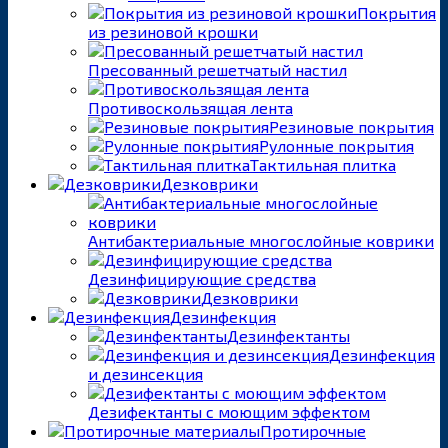
Покрытия
из резиновой крошки
Пресованный решетчатый настил
Противоскользящая лента
Резиновые покрытия
Рулонные покрытия
Тактильная плитка
Дезковрики
Антибактериальные многослойные коврики
Дезинфицирующие средства
Дезковрики
Дезинфекция
Дезинфектанты
Дезинфекция
и дезинсекция
Дезифектанты с моющим эффектом
Протирочные