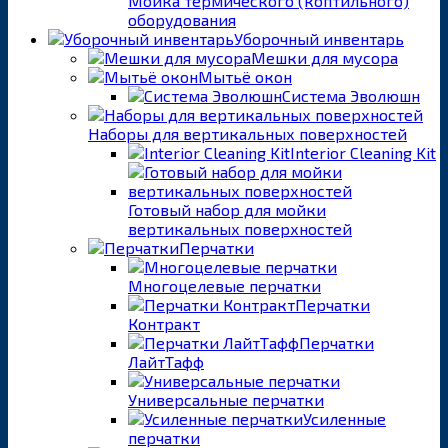
Мойка термического (коптильного)
оборудования
Уборочный инвентарь
Мешки для мусора
Мытьё окон
Система Эволюшн
Наборы для вертикальных поверхностей
Interior Cleaning Kit
Готовый набор для мойки
вертикальных поверхностей
Перчатки
Многоцелевые перчатки
Перчатки
Контракт
Перчатки
ЛайтТафф
Универсальные перчатки
Усиленные
перчатки