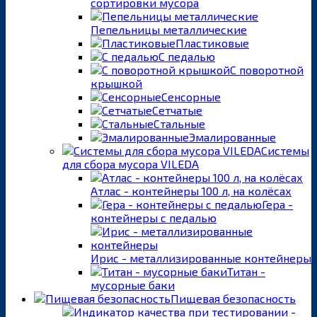
сортировки мусора
Пепельницы металлические
Пластиковые
С педалью
С поворотной
крышкой
Сенсорные
Сетчатые
Стальные
Эмалированные
Системы
для сбора мусора VILEDA
Атлас - контейнеры 100 л, на колёсах
Гера -
контейнеры с педалью
Ирис - металлизированные контейнеры
Титан -
мусорные баки
Пищевая безопасность