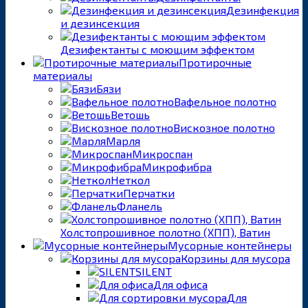
Дезинфекция
и дезинсекция
Дезифектанты с моющим эффектом
Протирочные
материалы
Бязи
Вафельное полотно
Ветошь
Вискозное полотно
Марля
Микроспан
Микрофибра
Неткол
Перчатки
Фланель
Холстопрошивное полотно (ХПП), Ватин
Мусорные контейнеры
Корзины для мусора
SILENT
Для офиса
Для