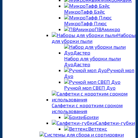
МикроТафф Бэйс
МикроТафф Плюс
ПВАмикро
Наборы
для уборки пыли
Набор для уборки пыли
ДуоДастер
Ручной моп
Дуо
Ручной моп СВЕП Дуо
Салфетки с коротким сроком
использования
Бризи
Салфетки-губки
Веттекс