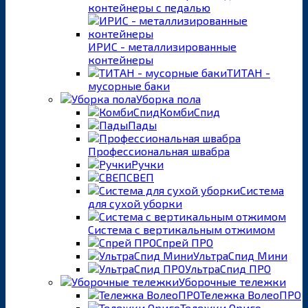
контейнеры с педалью
ИРИС - металлизированные
контейнеры
ТИТАН -
мусорные баки
Уборка пола
КомбиСпид
Пады
Профессиональная швабра
Ручки
СВЕП
Система
для сухой уборки
Система с вертикальным отжимом
Спрей ПРО
УльтраСпид Мини
УльтраСпид ПРО
Уборочные тележки
Тележка ВолеоПРО
Тележки Ориго