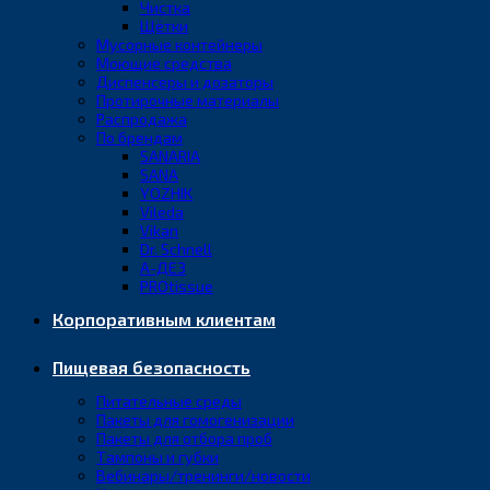
Чистка
Щётки
Мусорные контейнеры
Моющие средства
Диспенсеры и дозаторы
Протирочные материалы
Распродажа
По брендам
SANARIA
SANA
YOZHIK
Vileda
Vikan
Dr. Schnell
А-ДЕЗ
PROtissue
Корпоративным клиентам
Пищевая безопасность
Питательные среды
Пакеты для гомогенизации
Пакеты для отбора проб
Тампоны и губки
Вебинары/тренинги/новости