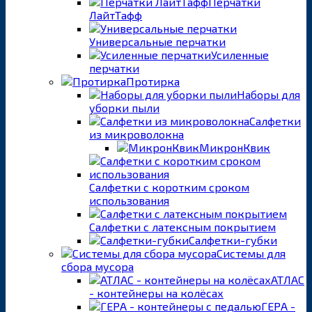
Перчатки
ЛайтТафф
Универсальные перчатки
Усиленные
перчатки
Протирка
Наборы для
уборки пыли
Салфетки
из микроволокна
МикронКвик
Салфетки с коротким сроком
использования
Салфетки с латексным покрытием
Салфетки-губки
Системы для
сбора мусора
АТЛАС
- контейнеры на колёсах
ГЕРА -