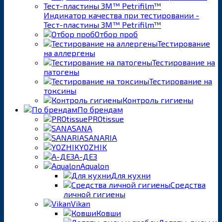
Индикатор качества при тестировании -
Тест-пластины 3M™ Petrifilm™
Отбор проб
Тестирование
на аллергены
Тестирование на
патогены
Тестирование на
токсины
Контроль гигиены
По брендам
PROtissue
SANA
SANARIA
YOZHIK
А-ДЕЗ
Aqualon
Для кухни
Средства
личной гигиены
Vikan
Ковши