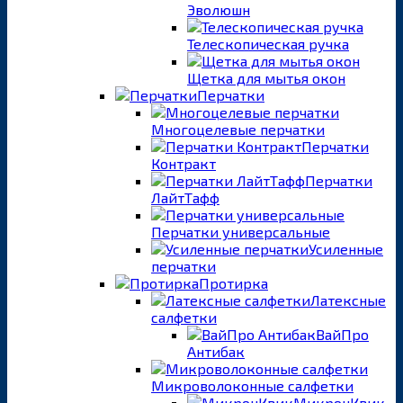
Эволюшн
Телескопическая ручка
Щетка для мытья окон
Перчатки
Многоцелевые перчатки
Перчатки
Контракт
Перчатки
ЛайтТафф
Перчатки универсальные
Усиленные
перчатки
Протирка
Латексные
салфетки
ВайПро
Антибак
Микроволоконные салфетки
МикронКвик