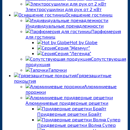
Электросушилки для рук от 2 кВт
Оснащение гостиниц
Индивидуальные пренадлежности
Парфюмерия
для гостиниц
Hot by Globe
Серия "Жемчуг"
Серия "Легенда"
Сопутствующая
продукция
Тапочки
Грязезащитные
покрытия
Алюминиевые
порожки
Алюминиевые придверные решетки
Придверные решетки Брайт
Придверные решетки Волна Супер