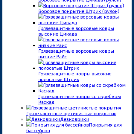
Ворсовое покрытие Штрих (рулон)
Грязезащитные ворсовые ковры
высокие Цикада
Грязезащитные ворсовые ковры
низкие Райс
Грязезащитные ковры высокие
полосатые Штрих
Грязезащитные ковры со скребком
Каскад
Грязезащитные щетинистые покрытия
Дезковрики
Покрытия для
бассейнов