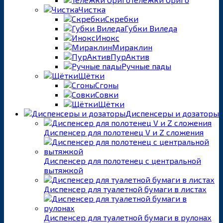
Чистка
Скребки
Губки Виледа
Инокс
Мираклин
ПурАктив
Ручные пады
Щётки
Сгоны
Совки
Щётки
Диспенсеры и дозаторы
Диспенсер для полотенец V и Z сложения
Диспенсер для полотенец с центральной
вытяжкой
Диспенсер для туалетной бумаги в листах
Диспенсер для туалетной бумаги в рулонах