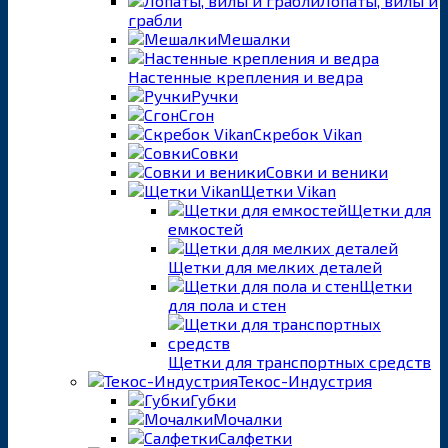
Лопаты, вилы и
грабли
Мешалки
Настенные крепления и ведра
Ручки
Сгон
Скребок Vikan
Совки
Совки и веники
Щетки Vikan
Щетки для
емкостей
Щетки для мелких деталей
Щетки
для пола и стен
Щетки для транспортных средств
Текос-Индустрия
Губки
Мочалки
Салфетки