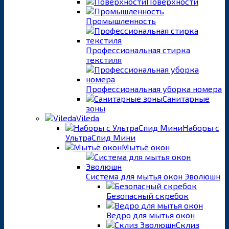
Поверхности
Промышленность
Профессиональная стирка
текстиля
Профессиональная уборка номера
Санитарные
зоны
Vileda
Наборы с
УльтраСпид Мини
Мытьё окон
Система для мытья окон Эволюшн
Безопасный скребок
Ведро для мытья окон
Склиз