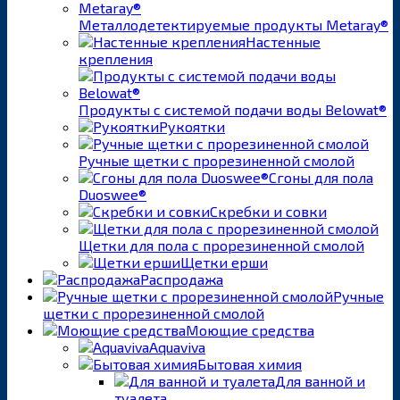
Металлодетектируемые продукты Metaray®
Настенные
крепления
Продукты с системой подачи воды Belowat®
Рукоятки
Ручные щетки с прорезиненной смолой
Сгоны для пола
Duoswee®
Скребки и совки
Щетки для пола с прорезиненной смолой
Щетки ерши
Распродажа
Ручные
щетки с прорезиненной смолой
Моющие средства
Aquaviva
Бытовая химия
Для ванной и
туалета