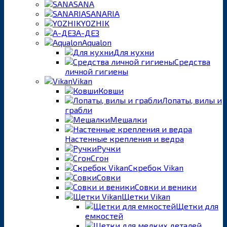
SANA
SANARIA
YOZHIK
А-ДЕЗ
Aqualon
Для кухни
Средства
личной гигиены
Vikan
Ковши
Лопаты, вилы и
грабли
Мешалки
Настенные крепления и ведра
Ручки
Сгон
Скребок Vikan
Совки
Совки и веники
Щетки Vikan
Щетки для
емкостей