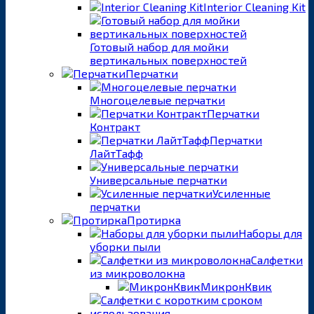
Interior Cleaning Kit
Готовый набор для мойки
вертикальных поверхностей
Перчатки
Многоцелевые перчатки
Перчатки
Контракт
Перчатки
ЛайтТафф
Универсальные перчатки
Усиленные
перчатки
Протирка
Наборы для
уборки пыли
Салфетки
из микроволокна
МикронКвик