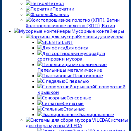
Неткол
Перчатки
Фланель
Холстопрошивное полотно (ХПП), Ватин
Мусорные контейнеры
Корзины для мусора
SILENT
Для офиса
Для
сортировки мусора
Пепельницы металлические
Пластиковые
С педалью
С поворотной
крышкой
Сенсорные
Сетчатые
Стальные
Эмалированные
Системы
для сбора мусора VILEDA