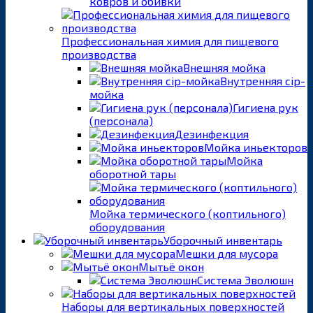
ковров и обивки
Профессиональная химия для пищевого
производства
Внешняя мойка
Внутренняя cip-
мойка
Гигиена рук
(персонала)
Дезинфекция
Мойка иньекторов
Мойка
оборотной тары
Мойка термического (коптильного)
оборудования
Уборочный инвентарь
Мешки для мусора
Мытьё окон
Система Эволюшн
Наборы для вертикальных поверхностей