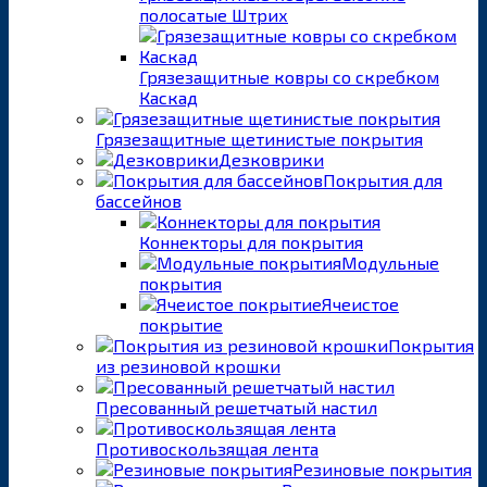
полосатые Штрих
Грязезащитные ковры со скребком
Каскад
Грязезащитные щетинистые покрытия
Дезковрики
Покрытия для
бассейнов
Коннекторы для покрытия
Модульные
покрытия
Ячеистое
покрытие
Покрытия
из резиновой крошки
Пресованный решетчатый настил
Противоскользящая лента
Резиновые покрытия