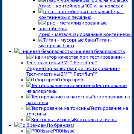
Атлас - контейнеры 100 л, на колёсах
Гера -
контейнеры с педалью
Ирис - металлизированные контейнеры
Титан -
мусорные баки
Пищевая безопасность
Индикатор качества при тестировании -
Тест-пластины 3M™ Petrifilm™
Отбор проб
Тестирование
на аллергены
Тестирование на
патогены
Тестирование на
токсины
Контроль гигиены
По брендам
PROtissue