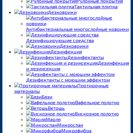
Рулонные покрытия
Тактильная плитка
Дезковрики
Антибактериальные многослойные коврики
Дезинфицирующие средства
Дезковрики
Дезинфекция
Дезинфектанты
Дезинфекция
и дезинсекция
Дезифектанты с моющим эффектом
Протирочные
материалы
Бязи
Вафельное полотно
Ветошь
Вискозное полотно
Марля
Микроспан
Микрофибра