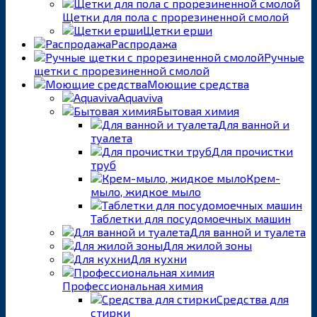
Щетки для пола с прорезиненной смолой
Щетки ерши
Распродажа
Ручные
щетки с прорезиненной смолой
Моющие средства
Aquaviva
Бытовая химия
Для ванной и
туалета
Для прочистки
труб
Крем-
мыло, жидкое мыло
Таблетки для посудомоечных машин
Для ванной и туалета
Для жилой зоны
Для кухни
Профессиональная химия
Средства для
стирки