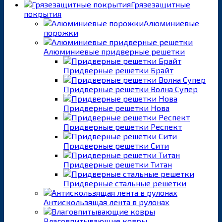
Грязезащитные
покрытия
Алюминиевые
порожки
Алюминиевые придверные решетки
Придверные решетки Брайт
Придверные решетки Волна Супер
Придверные решетки Нова
Придверные решетки Респект
Придверные решетки Сити
Придверные решетки Титан
Придверные стальные решетки
Антискользящая лента в рулонах
Влаговпитывающие ковры