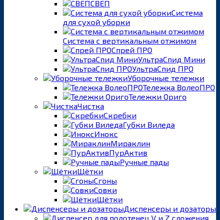
СВЕП
Система
для сухой уборки
Система с вертикальным отжимом
Спрей ПРО
УльтраСпид Мини
УльтраСпид ПРО
Уборочные тележки
Тележка ВолеоПРО
Тележки Ориго
Чистка
Скребки
Губки Виледа
Инокс
Мираклин
ПурАктив
Ручные пады
Щётки
Сгоны
Совки
Щётки
Диспенсеры и дозаторы