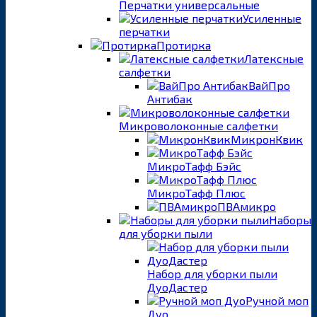
Перчатки универсальные
Усиленные
перчатки
Протирка
Латексные
салфетки
ВайПро
Антибак
Микроволоконные салфетки
МикронКвик
МикроТафф Бэйс
МикроТафф Плюс
ПВАмикро
Наборы
для уборки пыли
Набор для уборки пыли
ДуоДастер
Ручной моп
Дуо