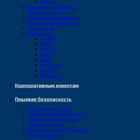
Щётки
Мусорные контейнеры
Моющие средства
Диспенсеры и дозаторы
Протирочные материалы
Распродажа
По брендам
SANARIA
SANA
YOZHIK
Vileda
Vikan
Dr. Schnell
А-ДЕЗ
PROtissue
Корпоративным клиентам
Пищевая безопасность
Питательные среды
Пакеты для гомогенизации
Пакеты для отбора проб
Тампоны и губки
Вебинары/тренинги/новости
Наши партнеры