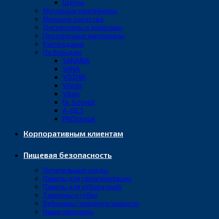
Щётки
Мусорные контейнеры
Моющие средства
Диспенсеры и дозаторы
Протирочные материалы
Распродажа
По брендам
SANARIA
SANA
YOZHIK
Vileda
Vikan
Dr. Schnell
А-ДЕЗ
PROtissue
Корпоративным клиентам
Пищевая безопасность
Питательные среды
Пакеты для гомогенизации
Пакеты для отбора проб
Тампоны и губки
Вебинары/тренинги/новости
Наши партнеры