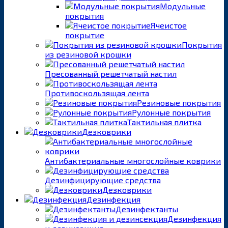
Модульные
покрытия
Ячеистое
покрытие
Покрытия
из резиновой крошки
Пресованный решетчатый настил
Противоскользящая лента
Резиновые покрытия
Рулонные покрытия
Тактильная плитка
Дезковрики
Антибактериальные многослойные коврики
Дезинфицирующие средства
Дезковрики
Дезинфекция
Дезинфектанты
Дезинфекция