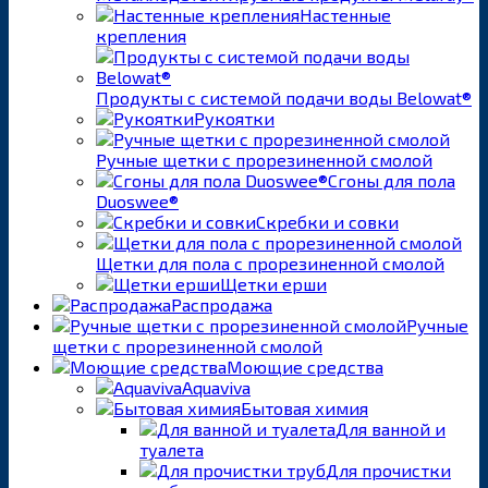
Настенные
крепления
Продукты с системой подачи воды Belowat®
Рукоятки
Ручные щетки с прорезиненной смолой
Сгоны для пола
Duoswee®
Скребки и совки
Щетки для пола с прорезиненной смолой
Щетки ерши
Распродажа
Ручные
щетки с прорезиненной смолой
Моющие средства
Aquaviva
Бытовая химия
Для ванной и
туалета
Для прочистки