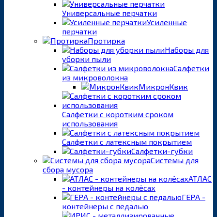
Универсальные перчатки
Усиленные
перчатки
Протирка
Наборы для
уборки пыли
Салфетки
из микроволокна
МикронКвик
Салфетки с коротким сроком
использования
Салфетки с латексным покрытием
Салфетки-губки
Системы для
сбора мусора
АТЛАС
- контейнеры на колёсах
ГЕРА -
контейнеры с педалью