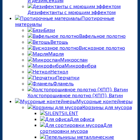
и дезинсекция
Дезифектанты с моющим эффектом
Протирочные
материалы
Бязи
Вафельное полотно
Ветошь
Вискозное полотно
Марля
Микроспан
Микрофибра
Неткол
Перчатки
Фланель
Холстопрошивное полотно (ХПП), Ватин
Мусорные контейнеры
Корзины для мусора
SILENT
Для офиса
Для
сортировки мусора