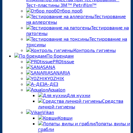
Тест-пластины 3M™ Petrifilm™
Отбор проб
Тестирование
на аллергены
Тестирование на
патогены
Тестирование на
токсины
Контроль гигиены
По брендам
PROtissue
SANA
SANARIA
YOZHIK
А-ДЕЗ
Aqualon
Для кухни
Средства
личной гигиены
Vikan
Ковши
Лопаты, вилы и
грабли