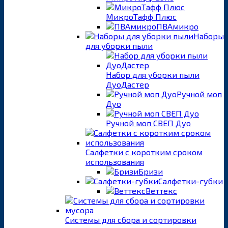
МикроТафф Плюс
ПВАмикро
Наборы
для уборки пыли
Набор для уборки пыли
ДуоДастер
Ручной моп
Дуо
Ручной моп СВЕП Дуо
Салфетки с коротким сроком
использования
Бризи
Салфетки-губки
Веттекс
Системы для сбора и сортировки