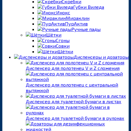
Скребки
Губки Виледа
Инокс
Мираклин
ПурАктив
Ручные пады
Щётки
Сгоны
Совки
Щётки
Диспенсеры и дозаторы
Диспенсер для полотенец V и Z сложения
Диспенсер для полотенец с центральной
вытяжкой
Диспенсер для туалетной бумаги в листах
Диспенсер для туалетной бумаги в рулонах