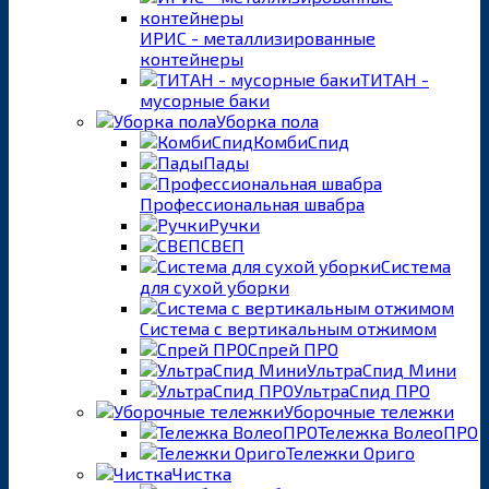
ИРИС - металлизированные
контейнеры
ТИТАН -
мусорные баки
Уборка пола
КомбиСпид
Пады
Профессиональная швабра
Ручки
СВЕП
Система
для сухой уборки
Система с вертикальным отжимом
Спрей ПРО
УльтраСпид Мини
УльтраСпид ПРО
Уборочные тележки
Тележка ВолеоПРО
Тележки Ориго
Чистка