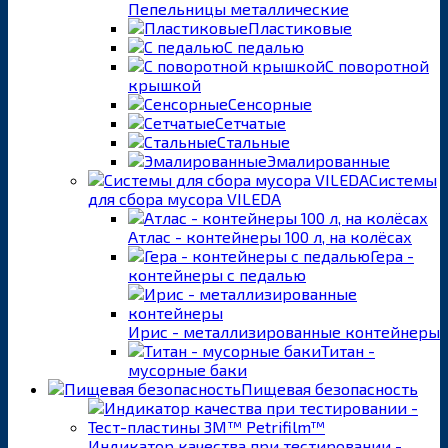
Пепельницы металлические
Пластиковые
С педалью
С поворотной
крышкой
Сенсорные
Сетчатые
Стальные
Эмалированные
Системы
для сбора мусора VILEDA
Атлас - контейнеры 100 л, на колёсах
Гера -
контейнеры с педалью
Ирис - металлизированные контейнеры
Титан -
мусорные баки
Пищевая безопасность
Индикатор качества при тестировании -