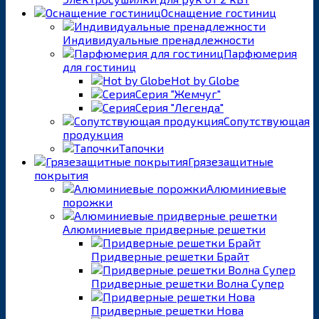
Оснащение гостиниц
Индивидуальные пренадлежности
Парфюмерия
для гостиниц
Hot by Globe
Серия "Жемчуг"
Серия "Легенда"
Сопутствующая
продукция
Тапочки
Грязезащитные
покрытия
Алюминиевые
порожки
Алюминиевые придверные решетки
Придверные решетки Брайт
Придверные решетки Волна Супер
Придверные решетки Нова