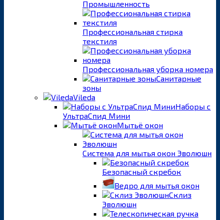
Промышленность
Профессиональная стирка
текстиля
Профессиональная уборка номера
Санитарные
зоны
Vileda
Наборы с
УльтраСпид Мини
Мытьё окон
Система для мытья окон Эволюшн
Безопасный скребок
Ведро для мытья окон
Склиз
Эволюшн