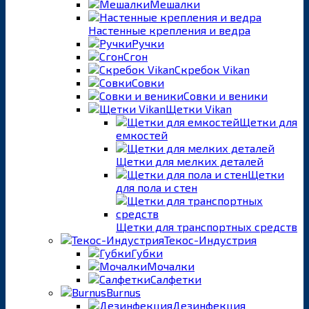
Мешалки
Настенные крепления и ведра
Ручки
Сгон
Скребок Vikan
Совки
Совки и веники
Щетки Vikan
Щетки для
емкостей
Щетки для мелких деталей
Щетки
для пола и стен
Щетки для транспортных средств
Текос-Индустрия
Губки
Мочалки
Салфетки
Burnus
Дезинфекция