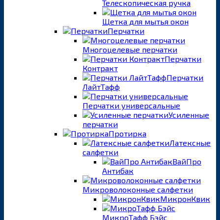
Телескопическая ручка
Щетка для мытья окон
Перчатки
Многоцелевые перчатки
Перчатки
Контракт
Перчатки
ЛайтТафф
Перчатки универсальные
Усиленные
перчатки
Протирка
Латексные
салфетки
ВайПро
Антибак
Микроволоконные салфетки
МикронКвик
МикроТафф Бэйс