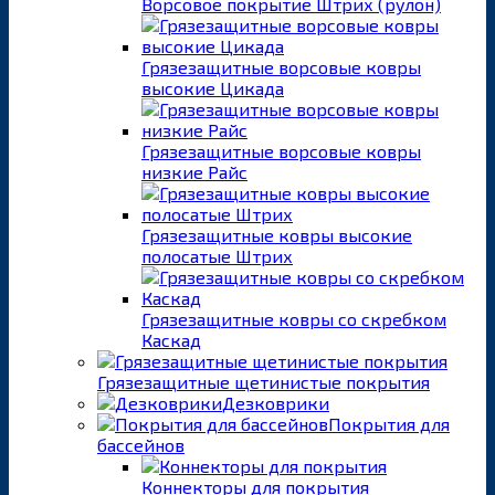
Ворсовое покрытие Штрих (рулон)
Грязезащитные ворсовые ковры
высокие Цикада
Грязезащитные ворсовые ковры
низкие Райс
Грязезащитные ковры высокие
полосатые Штрих
Грязезащитные ковры со скребком
Каскад
Грязезащитные щетинистые покрытия
Дезковрики
Покрытия для
бассейнов
Коннекторы для покрытия