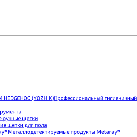
Профессиональный гигиеничный
трумента
е ручные щетки
ие щетки для пола
Металлодетектируемые продукты Metaray®