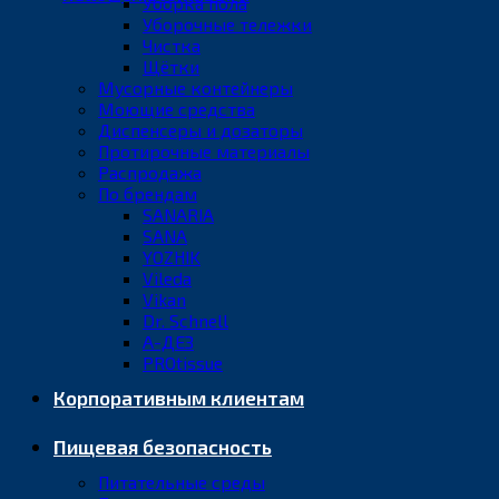
Уборка пола
Уборочные тележки
Чистка
Щётки
Мусорные контейнеры
Моющие средства
Диспенсеры и дозаторы
Протирочные материалы
Распродажа
По брендам
SANARIA
SANA
YOZHIK
Vileda
Vikan
Dr. Schnell
А-ДЕЗ
PROtissue
Корпоративным клиентам
Пищевая безопасность
Питательные среды