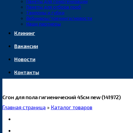
Пакеты для гомогенизации
Пакеты для отбора проб
Тампоны и губки
Вебинары/тренинги/новости
Наши партнеры
Клининг
Вакансии
Новости
Контакты
Сгон для пола гигиенический 45см new (141972)
Главная страница
»
Каталог товаров