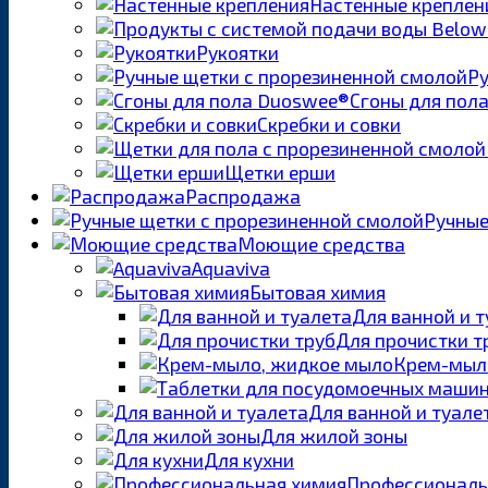
Настенные креплен
Рукоятки
Ру
Сгоны для пол
Скребки и совки
Щетки ерши
Распродажа
Ручные
Моющие средства
Aquaviva
Бытовая химия
Для ванной и 
Для прочистки т
Крем-мыл
Для ванной и туале
Для жилой зоны
Для кухни
Профессиональ