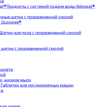
ия
Продукты с системой подачи воды Belowat®
чные щетки с прорезиненной смолой
а Duoswee®
Щетки для пола с прорезиненной смолой
 щетки с прорезиненной смолой
туалета
руб
о, жидкое мыло
Таблетки для посудомоечных машин
та
ная химия