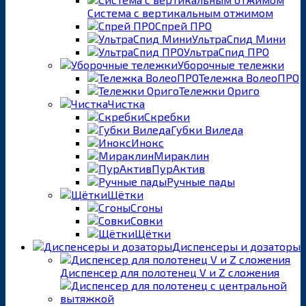
Система с вертикальным отжимом
Спрей ПРО
УльтраСпид Мини
УльтраСпид ПРО
Уборочные тележки
Тележка ВолеоПРО
Тележки Ориго
Чистка
Скребки
Губки Виледа
Инокс
Мираклин
ПурАктив
Ручные пады
Щётки
Сгоны
Совки
Щётки
Диспенсеры и дозаторы
Диспенсер для полотенец V и Z сложения