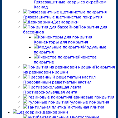
Грязезащитные ковры со скребком
Каскад
Грязезащитные щетинистые покрытия
Дезковрики
Покрытия для
бассейнов
Коннекторы для покрытия
Модульные
покрытия
Ячеистое
покрытие
Покрытия
из резиновой крошки
Пресованный решетчатый настил
Противоскользящая лента
Резиновые покрытия
Рулонные покрытия
Тактильная плитка
Дезковрики