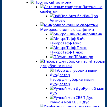
Протирка
Латексные
салфетки
ВайПро
Антибак
Микроволоконные салфетки
МикронКвик
МикроТафф Бэйс
МикроТафф Плюс
ПВАмикро
Наборы
для уборки пыли
Набор для уборки пыли
ДуоДастер
Ручной моп
Дуо
Ручной моп СВЕП Дуо