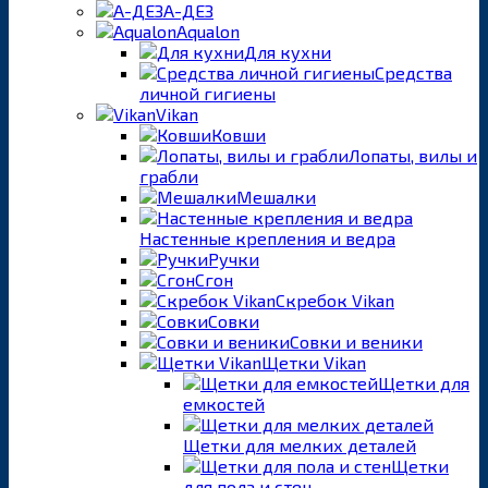
А-ДЕЗ
Aqualon
Для кухни
Средства
личной гигиены
Vikan
Ковши
Лопаты, вилы и
грабли
Мешалки
Настенные крепления и ведра
Ручки
Сгон
Скребок Vikan
Совки
Совки и веники
Щетки Vikan
Щетки для
емкостей
Щетки для мелких деталей
Щетки
для пола и стен