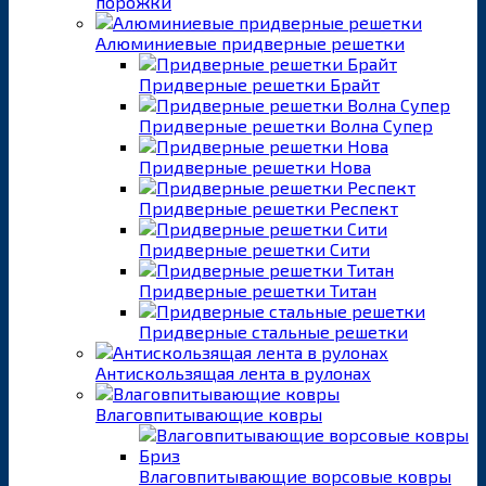
порожки
Алюминиевые придверные решетки
Придверные решетки Брайт
Придверные решетки Волна Супер
Придверные решетки Нова
Придверные решетки Респект
Придверные решетки Сити
Придверные решетки Титан
Придверные стальные решетки
Антискользящая лента в рулонах
Влаговпитывающие ковры
Влаговпитывающие ворсовые ковры