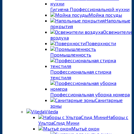
Гигиена Профессиональной кухни
Мойка посуды
Напольные
покрытия
Освежители
воздуха
Поверхности
Промышленность
Профессиональная стирка
текстиля
Профессиональная уборка номера
Санитарные
зоны
Vileda
Наборы с
УльтраСпид Мини
Мытьё окон