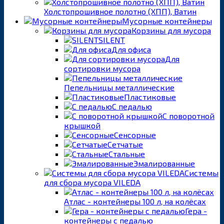
Холстопрошивное полотно (ХПП), Ватин
Мусорные контейнеры
Корзины для мусора
SILENT
Для офиса
Для
сортировки мусора
Пепельницы металлические
Пластиковые
С педалью
С поворотной
крышкой
Сенсорные
Сетчатые
Стальные
Эмалированные
Системы
для сбора мусора VILEDA
Атлас - контейнеры 100 л, на колёсах
Гера -
контейнеры с педалью