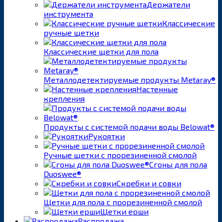
Держатели
инструмента
Классические
ручные щетки
Классические щетки для пола
Металлодетектируемые продукты Metaray®
Настенные
крепления
Продукты с системой подачи воды Belowat®
Рукоятки
Ручные щетки с прорезиненной смолой
Сгоны для пола
Duoswee®
Скребки и совки
Щетки для пола с прорезиненной смолой
Щетки ерши
Распродажа