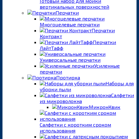
Готовый набор для мойки
вертикальных поверхностей
Перчатки
Многоцелевые перчатки
Перчатки
Контракт
Перчатки
ЛайтТафф
Универсальные перчатки
Усиленные
перчатки
Протирка
Наборы для
уборки пыли
Салфетки
из микроволокна
МикронКвик
Салфетки с коротким сроком
использования