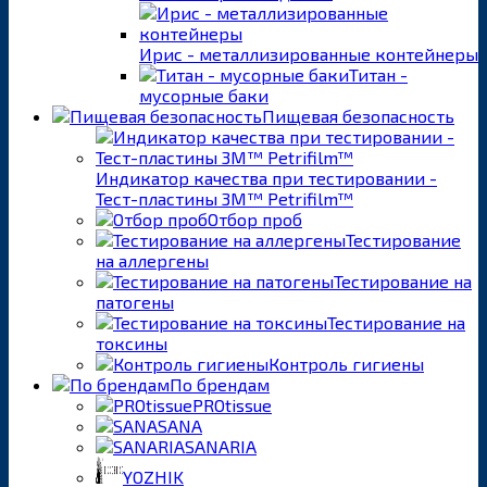
Ирис - металлизированные контейнеры
Титан -
мусорные баки
Пищевая безопасность
Индикатор качества при тестировании -
Тест-пластины 3M™ Petrifilm™
Отбор проб
Тестирование
на аллергены
Тестирование на
патогены
Тестирование на
токсины
Контроль гигиены
По брендам
PROtissue
SANA
SANARIA
YOZHIK