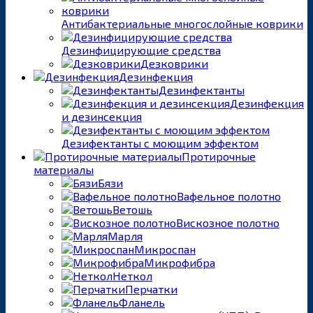
Антибактериальные многослойные коврики
Дезинфицирующие средства
Дезковрики
Дезинфекция
Дезинфектанты
Дезинфекция
и дезинсекция
Дезифектанты с моющим эффектом
Протирочные
материалы
Бязи
Вафельное полотно
Ветошь
Вискозное полотно
Марля
Микроспан
Микрофибра
Неткол
Перчатки
Фланель