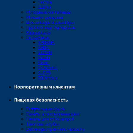
Чистка
Щётки
Мусорные контейнеры
Моющие средства
Диспенсеры и дозаторы
Протирочные материалы
Распродажа
По брендам
SANARIA
SANA
YOZHIK
Vileda
Vikan
Dr. Schnell
А-ДЕЗ
PROtissue
Корпоративным клиентам
Пищевая безопасность
Питательные среды
Пакеты для гомогенизации
Пакеты для отбора проб
Тампоны и губки
Вебинары/тренинги/новости