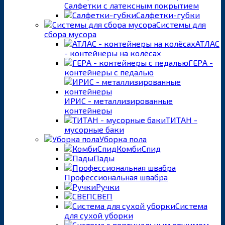
Салфетки с латексным покрытием
Салфетки-губки
Системы для
сбора мусора
АТЛАС
- контейнеры на колёсах
ГЕРА -
контейнеры с педалью
ИРИС - металлизированные
контейнеры
ТИТАН -
мусорные баки
Уборка пола
КомбиСпид
Пады
Профессиональная швабра
Ручки
СВЕП
Система
для сухой уборки