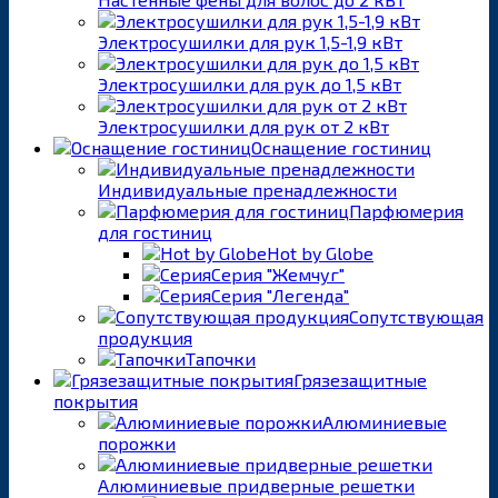
Электросушилки для рук 1,5-1,9 кВт
Электросушилки для рук до 1,5 кВт
Электросушилки для рук от 2 кВт
Оснащение гостиниц
Индивидуальные пренадлежности
Парфюмерия
для гостиниц
Hot by Globe
Серия "Жемчуг"
Серия "Легенда"
Сопутствующая
продукция
Тапочки
Грязезащитные
покрытия
Алюминиевые
порожки
Алюминиевые придверные решетки