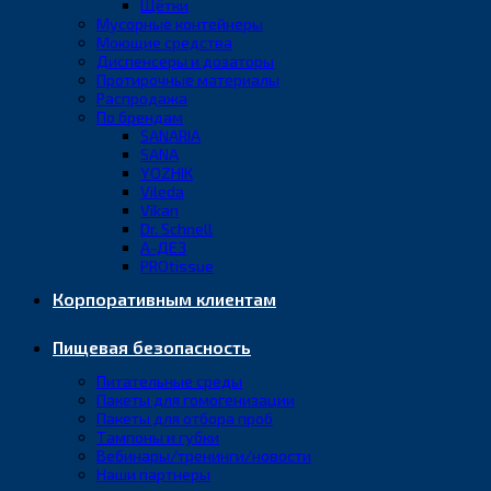
Щётки
Мусорные контейнеры
Моющие средства
Диспенсеры и дозаторы
Протирочные материалы
Распродажа
По брендам
SANARIA
SANA
YOZHIK
Vileda
Vikan
Dr. Schnell
А-ДЕЗ
PROtissue
Корпоративным клиентам
Пищевая безопасность
Питательные среды
Пакеты для гомогенизации
Пакеты для отбора проб
Тампоны и губки
Вебинары/тренинги/новости
Наши партнеры