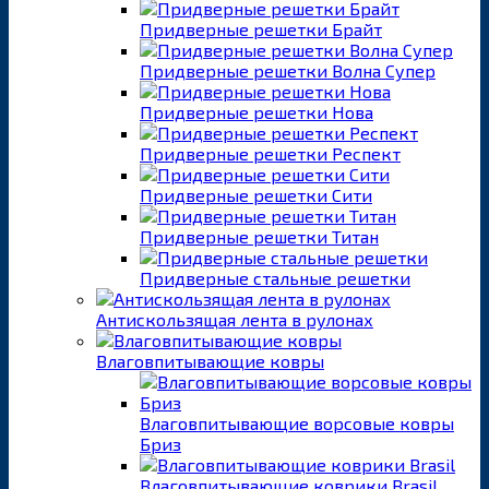
Придверные решетки Брайт
Придверные решетки Волна Супер
Придверные решетки Нова
Придверные решетки Респект
Придверные решетки Сити
Придверные решетки Титан
Придверные стальные решетки
Антискользящая лента в рулонах
Влаговпитывающие ковры
Влаговпитывающие ворсовые ковры
Бриз
Влаговпитывающие коврики Brasil