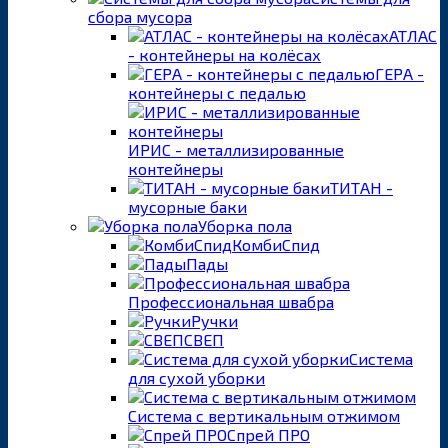
сбора мусора
АТЛАС
- контейнеры на колёсах
ГЕРА -
контейнеры с педалью
ИРИС - металлизированные
контейнеры
ТИТАН -
мусорные баки
Уборка пола
КомбиСпид
Пады
Профессиональная швабра
Ручки
СВЕП
Система
для сухой уборки
Система с вертикальным отжимом
Спрей ПРО