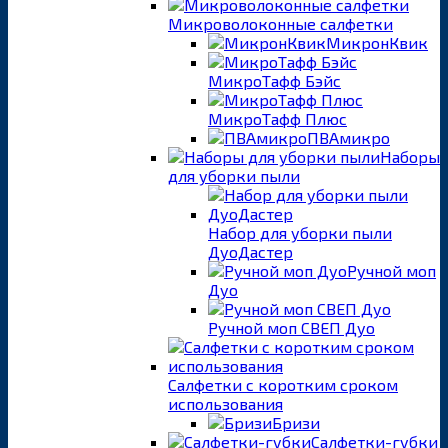
Микроволоконные салфетки
МикронКвик
МикроТафф Бэйс
МикроТафф Плюс
ПВАмикро
Наборы
для уборки пыли
Набор для уборки пыли
ДуоДастер
Ручной моп
Дуо
Ручной моп СВЕП Дуо
Салфетки с коротким сроком
использования
Бризи
Салфетки-губки