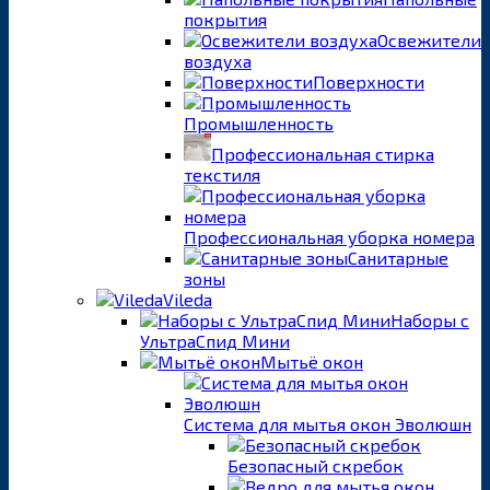
покрытия
Освежители
воздуха
Поверхности
Промышленность
Профессиональная стирка
текстиля
Профессиональная уборка номера
Санитарные
зоны
Vileda
Наборы с
УльтраСпид Мини
Мытьё окон
Система для мытья окон Эволюшн
Безопасный скребок