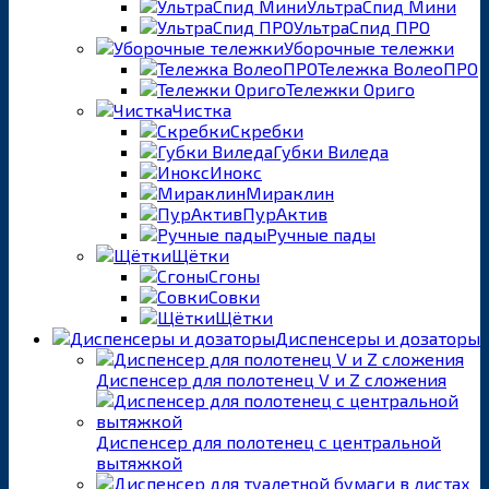
УльтраСпид Мини
УльтраСпид ПРО
Уборочные тележки
Тележка ВолеоПРО
Тележки Ориго
Чистка
Скребки
Губки Виледа
Инокс
Мираклин
ПурАктив
Ручные пады
Щётки
Сгоны
Совки
Щётки
Диспенсеры и дозаторы
Диспенсер для полотенец V и Z сложения
Диспенсер для полотенец с центральной
вытяжкой