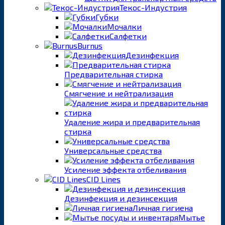
Текос-Индустрия
Губки
Мочалки
Салфетки
Burnus
Дезинфекция
Предварительная стирка
Смягчение и нейтрализация
Удаление жира и предварительная
стирка
Универсальные средства
Усиление эффекта отбеливания
CID Lines
Дезинфекция и дезинсекция
Личная гигиена
Мытье