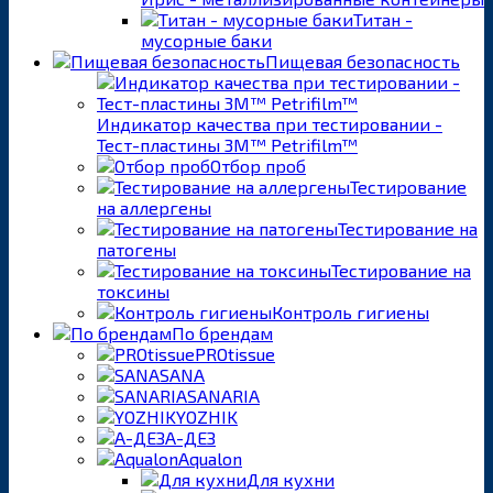
Титан -
мусорные баки
Пищевая безопасность
Индикатор качества при тестировании -
Тест-пластины 3M™ Petrifilm™
Отбор проб
Тестирование
на аллергены
Тестирование на
патогены
Тестирование на
токсины
Контроль гигиены
По брендам
PROtissue
SANA
SANARIA
YOZHIK
А-ДЕЗ
Aqualon
Для кухни