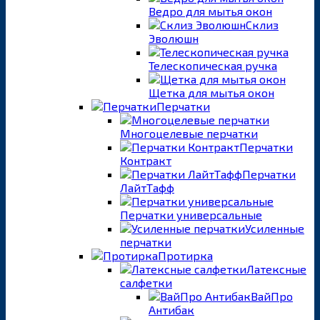
Ведро для мытья окон
Склиз
Эволюшн
Телескопическая ручка
Щетка для мытья окон
Перчатки
Многоцелевые перчатки
Перчатки
Контракт
Перчатки
ЛайтТафф
Перчатки универсальные
Усиленные
перчатки
Протирка
Латексные
салфетки
ВайПро
Антибак