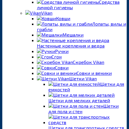
Средства
личной гигиены
Vikan
Ковши
Лопаты, вилы и
грабли
Мешалки
Настенные крепления и ведра
Ручки
Сгон
Скребок Vikan
Совки
Совки и веники
Щетки Vikan
Щетки для
емкостей
Щетки для мелких деталей
Щетки
для пола и стен
Щетки для транспортных средств