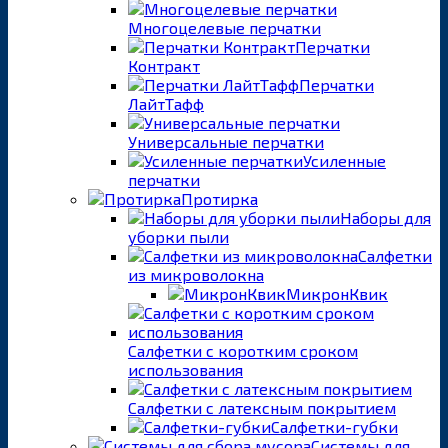
Многоцелевые перчатки
Перчатки
Контракт
Перчатки
ЛайтТафф
Универсальные перчатки
Усиленные
перчатки
Протирка
Наборы для
уборки пыли
Салфетки
из микроволокна
МикронКвик
Салфетки с коротким сроком
использования
Салфетки с латексным покрытием
Салфетки-губки
Системы для