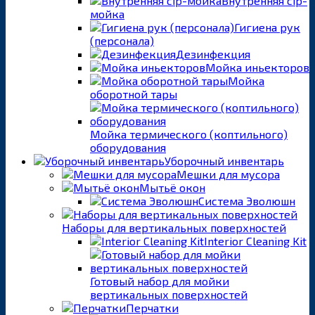
Внутренняя cip-
мойка
Гигиена рук
(персонала)
Дезинфекция
Мойка иньекторов
Мойка
оборотной тары
Мойка термического (коптильного)
оборудования
Уборочный инвентарь
Мешки для мусора
Мытьё окон
Система Эволюшн
Наборы для вертикальных поверхностей
Interior Cleaning Kit
Готовый набор для мойки
вертикальных поверхностей
Перчатки