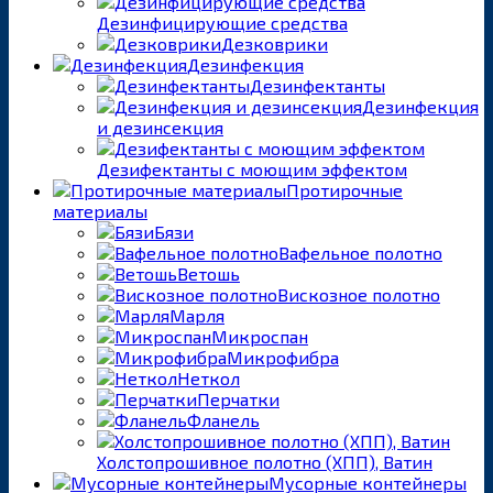
Дезинфицирующие средства
Дезковрики
Дезинфекция
Дезинфектанты
Дезинфекция
и дезинсекция
Дезифектанты с моющим эффектом
Протирочные
материалы
Бязи
Вафельное полотно
Ветошь
Вискозное полотно
Марля
Микроспан
Микрофибра
Неткол
Перчатки
Фланель
Холстопрошивное полотно (ХПП), Ватин
Мусорные контейнеры