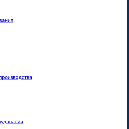
ования
производства
рудования