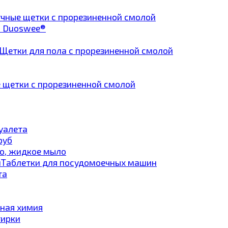
чные щетки с прорезиненной смолой
а Duoswee®
Щетки для пола с прорезиненной смолой
 щетки с прорезиненной смолой
туалета
руб
о, жидкое мыло
Таблетки для посудомоечных машин
та
ная химия
тирки