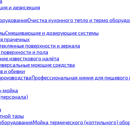
а
ия и дезисекция
Очистка кухонного тепло и термо оборуд
Смешивающие и дозирующие системы
ля прачечных
теклянные поверхности и зеркала
 поверхности и пола
ние известкового налёта
иверсальные моющие средства
в и обивки
Профессиональная химия для пищевого 
p-мойка
 (персонала)
в
тной тары
Мойка термического (коптильного) обо