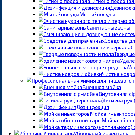
Гигиена персонал
Дезинфекц
Мытьё посуды
Санитарные зоны
Средства д
С
Твердые
Удале
Ун
Чистка ковро
Внешняя мойка
Внутренняя ci
Гигиена рук
Дезинфекция
Мойка иньекторо
Мойка оборо
Уборочный инвентарь