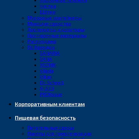
Чистка
Щётки
Мусорные контейнеры
Моющие средства
Диспенсеры и дозаторы
Протирочные материалы
Распродажа
По брендам
SANARIA
SANA
YOZHIK
Vileda
Vikan
Dr. Schnell
А-ДЕЗ
PROtissue
Корпоративным клиентам
Пищевая безопасность
Питательные среды
Пакеты для гомогенизации