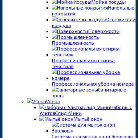
Мойка посуды
Напольные
покрытия
Освежители
воздуха
Поверхности
Промышленность
Профессиональная стирка
текстиля
Профессиональная уборка номера
Санитарные
зоны
Vileda
Наборы с
УльтраСпид Мини
Мытьё окон
Система для мытья окон Эволюшн