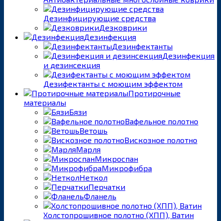
Дезинфицирующие средства
Дезковрики
Дезинфекция
Дезинфектанты
Дезинфекция
и дезинсекция
Дезифектанты с моющим эффектом
Протирочные
материалы
Бязи
Вафельное полотно
Ветошь
Вискозное полотно
Марля
Микроспан
Микрофибра
Неткол
Перчатки
Фланель
Холстопрошивное полотно (ХПП), Ватин