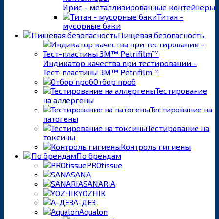
Ирис - металлизированные контейнеры
Титан -
мусорные баки
Пищевая безопасность
Индикатор качества при тестировании -
Тест-пластины 3M™ Petrifilm™
Отбор проб
Тестирование
на аллергены
Тестирование на
патогены
Тестирование на
токсины
Контроль гигиены
По брендам
PROtissue
SANA
SANARIA
YOZHIK
А-ДЕЗ
Aqualon