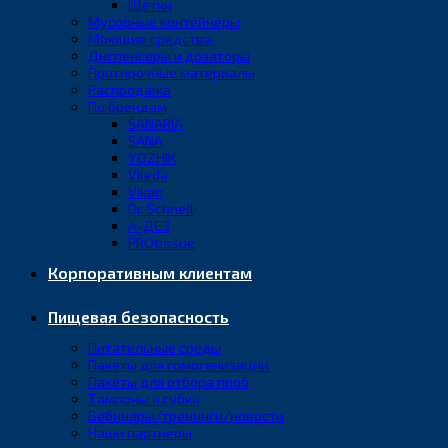
Щётки
Мусорные контейнеры
Моющие средства
Диспенсеры и дозаторы
Протирочные материалы
Распродажа
По брендам
SANARIA
SANA
YOZHIK
Vileda
Vikan
Dr. Schnell
А-ДЕЗ
PROtissue
Корпоративным клиентам
Пищевая безопасность
Питательные среды
Пакеты для гомогенизации
Пакеты для отбора проб
Тампоны и губки
Вебинары/тренинги/новости
Наши партнеры