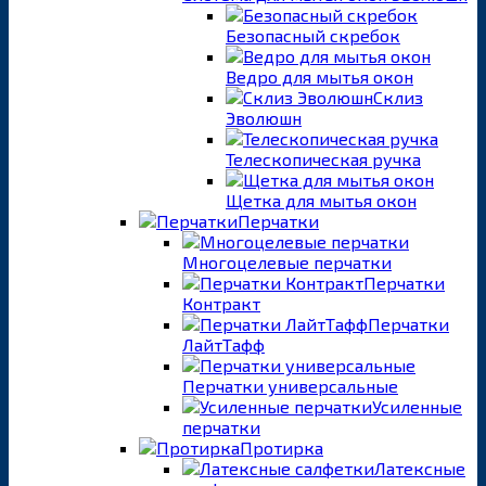
Безопасный скребок
Ведро для мытья окон
Склиз
Эволюшн
Телескопическая ручка
Щетка для мытья окон
Перчатки
Многоцелевые перчатки
Перчатки
Контракт
Перчатки
ЛайтТафф
Перчатки универсальные
Усиленные
перчатки
Протирка
Латексные