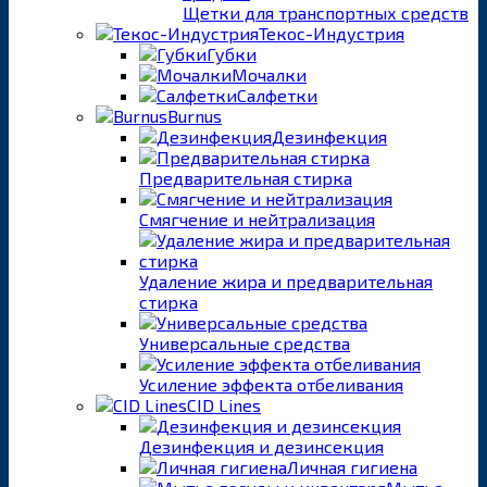
Щетки для транспортных средств
Текос-Индустрия
Губки
Мочалки
Салфетки
Burnus
Дезинфекция
Предварительная стирка
Смягчение и нейтрализация
Удаление жира и предварительная
стирка
Универсальные средства
Усиление эффекта отбеливания
CID Lines
Дезинфекция и дезинсекция
Личная гигиена