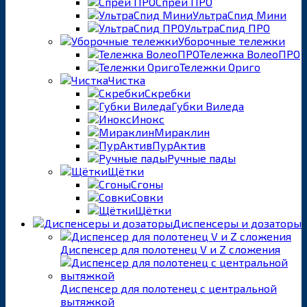
Спрей ПРО
УльтраСпид Мини
УльтраСпид ПРО
Уборочные тележки
Тележка ВолеоПРО
Тележки Ориго
Чистка
Скребки
Губки Виледа
Инокс
Мираклин
ПурАктив
Ручные пады
Щётки
Сгоны
Совки
Щётки
Диспенсеры и дозаторы
Диспенсер для полотенец V и Z сложения
Диспенсер для полотенец с центральной
вытяжкой