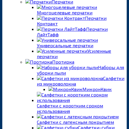
Перчатки
Многоцелевые перчатки
Перчатки
Контракт
Перчатки
ЛайтТафф
Универсальные перчатки
Усиленные
перчатки
Протирка
Наборы для
уборки пыли
Салфетки
из микроволокна
МикронКвик
Салфетки с коротким сроком
использования
Салфетки с латексным покрытием
Салфетки-губки