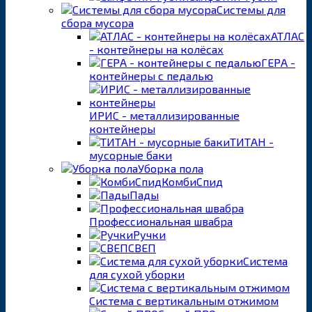
Системы для
сбора мусора
АТЛАС
- контейнеры на колёсах
ГЕРА -
контейнеры с педалью
ИРИС - металлизированные
контейнеры
ТИТАН -
мусорные баки
Уборка пола
КомбиСпид
Пады
Профессиональная швабра
Ручки
СВЕП
Система
для сухой уборки
Система с вертикальным отжимом