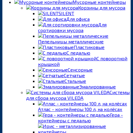
Мусорные контейнеры
Корзины для мусора
SILENT
Для офиса
Для
сортировки мусора
Пепельницы металлические
Пластиковые
С педалью
С поворотной
крышкой
Сенсорные
Сетчатые
Стальные
Эмалированные
Системы
для сбора мусора VILEDA
Атлас - контейнеры 100 л, на колёсах
Гера -
контейнеры с педалью