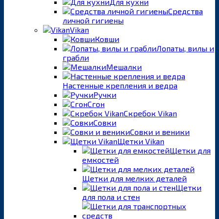
Для кухни
Средства
личной гигиены
Vikan
Ковши
Лопаты, вилы и
грабли
Мешалки
Настенные крепления и ведра
Ручки
Сгон
Скребок Vikan
Совки
Совки и веники
Щетки Vikan
Щетки для
емкостей
Щетки для мелких деталей
Щетки
для пола и стен