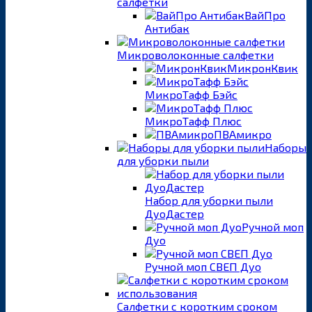
салфетки
ВайПро
Антибак
Микроволоконные салфетки
МикронКвик
МикроТафф Бэйс
МикроТафф Плюс
ПВАмикро
Наборы
для уборки пыли
Набор для уборки пыли
ДуоДастер
Ручной моп
Дуо
Ручной моп СВЕП Дуо
Салфетки с коротким сроком