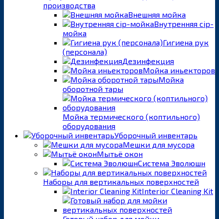
производства
Внешняя мойка
Внутренняя cip-
мойка
Гигиена рук
(персонала)
Дезинфекция
Мойка иньекторов
Мойка
оборотной тары
Мойка термического (коптильного)
оборудования
Уборочный инвентарь
Мешки для мусора
Мытьё окон
Система Эволюшн
Наборы для вертикальных поверхностей
Interior Cleaning Kit
Готовый набор для мойки