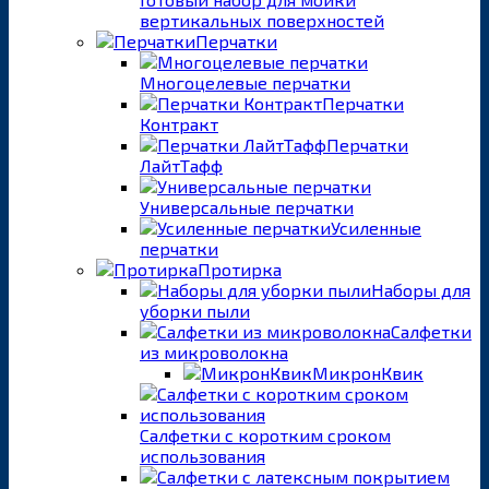
вертикальных поверхностей
Перчатки
Многоцелевые перчатки
Перчатки
Контракт
Перчатки
ЛайтТафф
Универсальные перчатки
Усиленные
перчатки
Протирка
Наборы для
уборки пыли
Салфетки
из микроволокна
МикронКвик
Салфетки с коротким сроком
использования