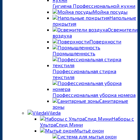
Гигиена Профессиональной кухни
Мойка посуды
Напольные
покрытия
Освежители
воздуха
Поверхности
Промышленность
Профессиональная стирка
текстиля
Профессиональная уборка номера
Санитарные
зоны
Vileda
Наборы с
УльтраСпид Мини
Мытьё окон