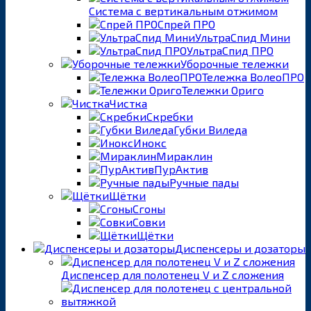
Система с вертикальным отжимом
Спрей ПРО
УльтраСпид Мини
УльтраСпид ПРО
Уборочные тележки
Тележка ВолеоПРО
Тележки Ориго
Чистка
Скребки
Губки Виледа
Инокс
Мираклин
ПурАктив
Ручные пады
Щётки
Сгоны
Совки
Щётки
Диспенсеры и дозаторы
Диспенсер для полотенец V и Z сложения