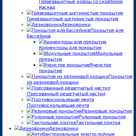
Грязезащитные ковры со скребком
Каскад
Грязезащитные щетинистые покрытия
Дезковрики
Покрытия для
бассейнов
Коннекторы для покрытия
Модульные
покрытия
Ячеистое
покрытие
Покрытия
из резиновой крошки
Пресованный решетчатый настил
Противоскользящая лента
Резиновые покрытия
Рулонные покрытия
Тактильная плитка
Дезковрики