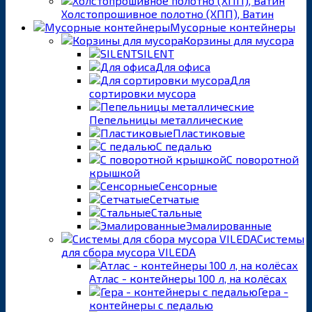
Холстопрошивное полотно (ХПП), Ватин
Мусорные контейнеры
Корзины для мусора
SILENT
Для офиса
Для
сортировки мусора
Пепельницы металлические
Пластиковые
С педалью
С поворотной
крышкой
Сенсорные
Сетчатые
Стальные
Эмалированные
Системы
для сбора мусора VILEDA
Атлас - контейнеры 100 л, на колёсах
Гера -
контейнеры с педалью