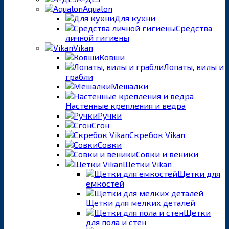
Aqualon
Для кухни
Средства
личной гигиены
Vikan
Ковши
Лопаты, вилы и
грабли
Мешалки
Настенные крепления и ведра
Ручки
Сгон
Скребок Vikan
Совки
Совки и веники
Щетки Vikan
Щетки для
емкостей
Щетки для мелких деталей
Щетки
для пола и стен