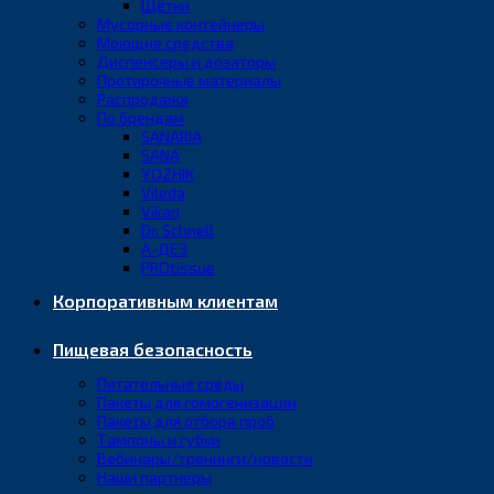
Щётки
Мусорные контейнеры
Моющие средства
Диспенсеры и дозаторы
Протирочные материалы
Распродажа
По брендам
SANARIA
SANA
YOZHIK
Vileda
Vikan
Dr. Schnell
А-ДЕЗ
PROtissue
Корпоративным клиентам
Пищевая безопасность
Питательные среды
Пакеты для гомогенизации
Пакеты для отбора проб
Тампоны и губки
Вебинары/тренинги/новости
Наши партнеры