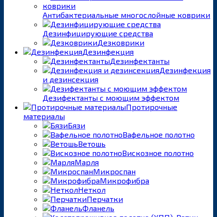
Антибактериальные многослойные коврики
Дезинфицирующие средства
Дезковрики
Дезинфекция
Дезинфектанты
Дезинфекция
и дезинсекция
Дезифектанты с моющим эффектом
Протирочные
материалы
Бязи
Вафельное полотно
Ветошь
Вискозное полотно
Марля
Микроспан
Микрофибра
Неткол
Перчатки
Фланель