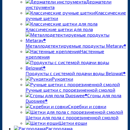
Держатели
инструмента
Классические
ручные щетки
Классические щетки для пола
Металлодетектируемые продукты Metaray®
Настенные
крепления
Продукты с системой подачи воды Belowat®
Рукоятки
Ручные щетки с прорезиненной смолой
Сгоны для пола
Duoswee®
Скребки и совки
Щетки для пола с прорезиненной смолой
Щетки ерши
Распродажа