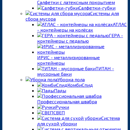
Салфетки с латексным покрытием
Салфетки-губки
Системы для
сбора мусора
АТЛАС
- контейнеры на колёсах
ГЕРА -
контейнеры с педалью
ИРИС - металлизированные
контейнеры
ТИТАН -
мусорные баки
Уборка пола
КомбиСпид
Пады
Профессиональная швабра
Ручки
СВЕП
Система
для сухой уборки