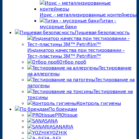
Ирис - металлизированные контейнеры
Титан -
мусорные баки
Пищевая безопасность
Индикатор качества при тестировании -
Тест-пластины 3M™ Petrifilm™
Отбор проб
Тестирование
на аллергены
Тестирование на
патогены
Тестирование на
токсины
Контроль гигиены
По брендам
PROtissue
SANA
SANARIA
YOZHIK
А-ДЕЗ