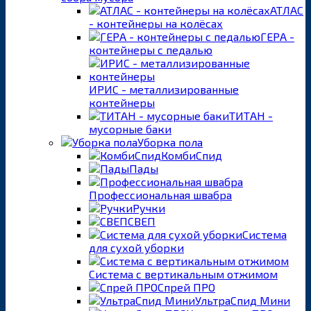
АТЛАС
- контейнеры на колёсах
ГЕРА -
контейнеры с педалью
ИРИС - металлизированные
контейнеры
ТИТАН -
мусорные баки
Уборка пола
КомбиСпид
Пады
Профессиональная швабра
Ручки
СВЕП
Система
для сухой уборки
Система с вертикальным отжимом
Спрей ПРО
УльтраСпид Мини