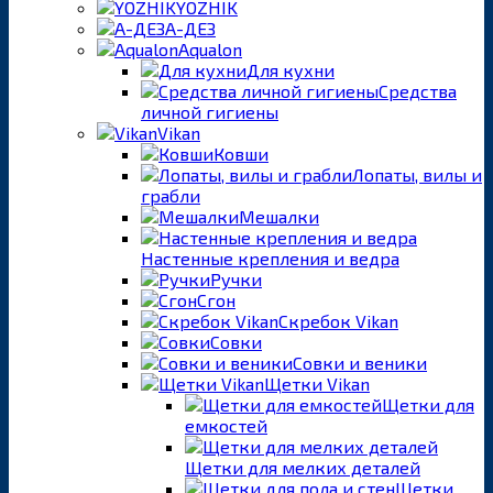
YOZHIK
А-ДЕЗ
Aqualon
Для кухни
Средства
личной гигиены
Vikan
Ковши
Лопаты, вилы и
грабли
Мешалки
Настенные крепления и ведра
Ручки
Сгон
Скребок Vikan
Совки
Совки и веники
Щетки Vikan
Щетки для
емкостей
Щетки для мелких деталей
Щетки