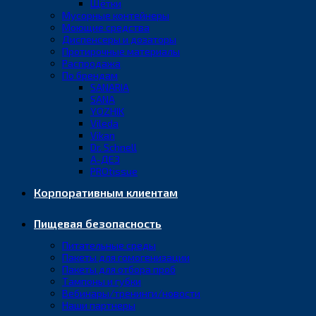
Щётки
Мусорные контейнеры
Моющие средства
Диспенсеры и дозаторы
Протирочные материалы
Распродажа
По брендам
SANARIA
SANA
YOZHIK
Vileda
Vikan
Dr. Schnell
А-ДЕЗ
PROtissue
Корпоративным клиентам
Пищевая безопасность
Питательные среды
Пакеты для гомогенизации
Пакеты для отбора проб
Тампоны и губки
Вебинары/тренинги/новости
Наши партнеры