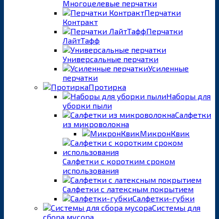
Многоцелевые перчатки
Перчатки
Контракт
Перчатки
ЛайтТафф
Универсальные перчатки
Усиленные
перчатки
Протирка
Наборы для
уборки пыли
Салфетки
из микроволокна
МикронКвик
Салфетки с коротким сроком
использования
Салфетки с латексным покрытием
Салфетки-губки
Системы для
сбора мусора