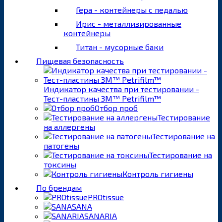
Гера - контейнеры с педалью
Ирис - металлизированные
контейнеры
Титан - мусорные баки
Пищевая безопасность
Индикатор качества при тестировании -
Тест-пластины 3M™ Petrifilm™
Отбор проб
Тестирование
на аллергены
Тестирование на
патогены
Тестирование на
токсины
Контроль гигиены
По брендам
PROtissue
SANA
SANARIA