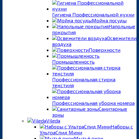
Гигиена Профессиональной кухни
Мойка посуды
Напольные
покрытия
Освежители
воздуха
Поверхности
Промышленность
Профессиональная стирка
текстиля
Профессиональная уборка номера
Санитарные
зоны
Vileda
Наборы с
УльтраСпид Мини
Мытьё окон