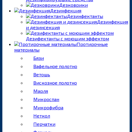
Дезковрики
Дезинфекция
Дезинфектанты
Дезинфекция
и дезинсекция
Дезифектанты с моющим эффектом
Протирочные
материалы
Бязи
Вафельное полотно
Ветошь
Вискозное полотно
Марля
Микроспан
Микрофибра
Неткол
Перчатки