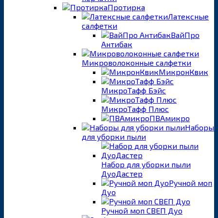
Протирка
Латексные
салфетки
ВайПро
Антибак
Микроволоконные салфетки
МикронКвик
МикроТафф Бэйс
МикроТафф Плюс
ПВАмикро
Наборы
для уборки пыли
Набор для уборки пыли
ДуоДастер
Ручной моп
Дуо
Ручной моп СВЕП Дуо