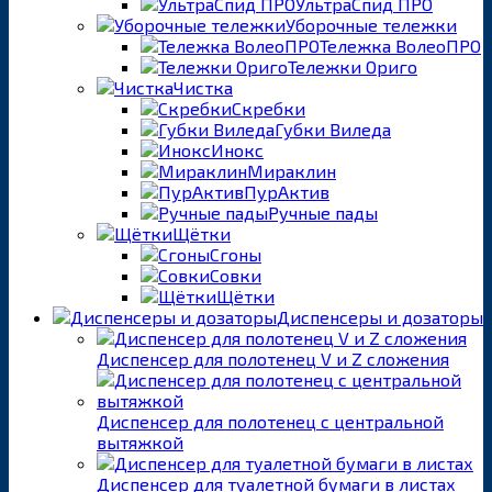
УльтраСпид ПРО
Уборочные тележки
Тележка ВолеоПРО
Тележки Ориго
Чистка
Скребки
Губки Виледа
Инокс
Мираклин
ПурАктив
Ручные пады
Щётки
Сгоны
Совки
Щётки
Диспенсеры и дозаторы
Диспенсер для полотенец V и Z сложения
Диспенсер для полотенец с центральной
вытяжкой
Диспенсер для туалетной бумаги в листах