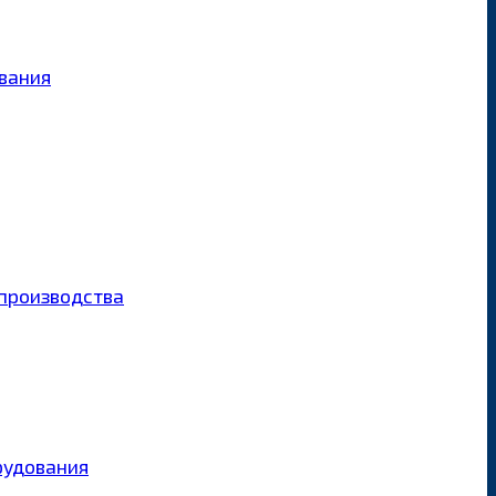
ования
производства
рудования