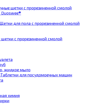
чные щетки с прорезиненной смолой
а Duoswee®
Щетки для пола с прорезиненной смолой
 щетки с прорезиненной смолой
туалета
руб
о, жидкое мыло
Таблетки для посудомоечных машин
та
ная химия
тирки