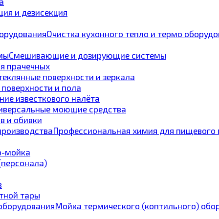
а
ия и дезисекция
Очистка кухонного тепло и термо оборуд
Смешивающие и дозирующие системы
ля прачечных
теклянные поверхности и зеркала
 поверхности и пола
ние известкового налёта
иверсальные моющие средства
в и обивки
Профессиональная химия для пищевого 
p-мойка
 (персонала)
в
тной тары
Мойка термического (коптильного) обо