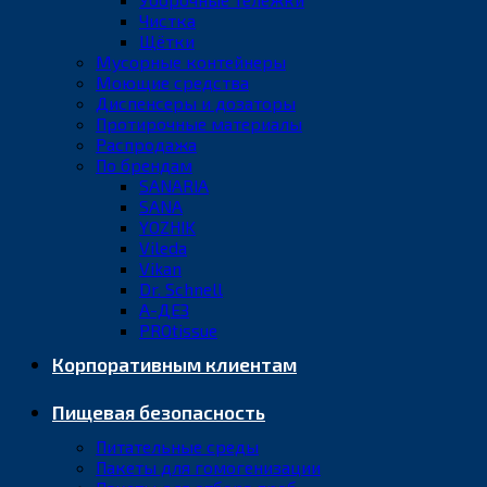
Чистка
Щётки
Мусорные контейнеры
Моющие средства
Диспенсеры и дозаторы
Протирочные материалы
Распродажа
По брендам
SANARIA
SANA
YOZHIK
Vileda
Vikan
Dr. Schnell
А-ДЕЗ
PROtissue
Корпоративным клиентам
Пищевая безопасность
Питательные среды
Пакеты для гомогенизации