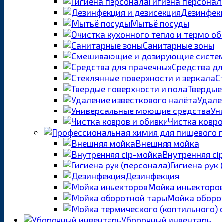
Гигиена персонал
Дезинфекц
Мытьё посуды
Санитарные зоны
Средства д
С
Твердые
Удале
Ун
Чистка ковро
Внешняя мойка
Внутренняя ci
Гигиена рук
Дезинфекция
Мойка иньекторо
Мойка оборо
Уборочный инвентарь