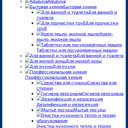
Aquaviva
Бытовая химия
Для ванной и
туалета
Для прочистки
труб
Крем-
мыло, жидкое мыло
Таблетки для посудомоечных машин
Для ванной и туалета
Для жилой зоны
Для кухни
Профессиональная химия
Средства для
стирки
Гигиена персонала
Дезинфекция и дезисекция
Мытьё посуды
Очистка кухонного тепло и термо