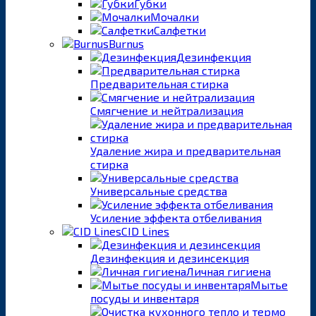
Губки
Мочалки
Салфетки
Burnus
Дезинфекция
Предварительная стирка
Смягчение и нейтрализация
Удаление жира и предварительная
стирка
Универсальные средства
Усиление эффекта отбеливания
CID Lines
Дезинфекция и дезинсекция
Личная гигиена
Мытье
посуды и инвентаря