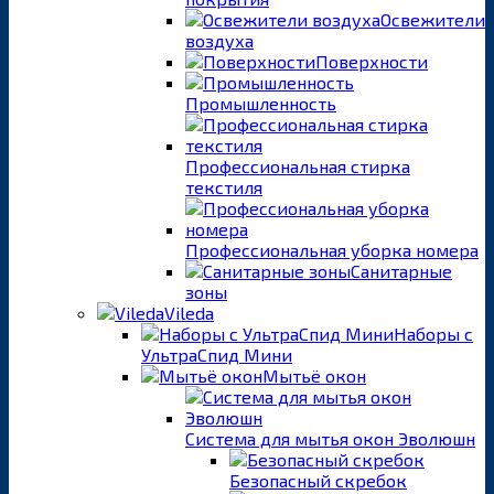
Освежители
воздуха
Поверхности
Промышленность
Профессиональная стирка
текстиля
Профессиональная уборка номера
Санитарные
зоны
Vileda
Наборы с
УльтраСпид Мини
Мытьё окон
Система для мытья окон Эволюшн
Безопасный скребок