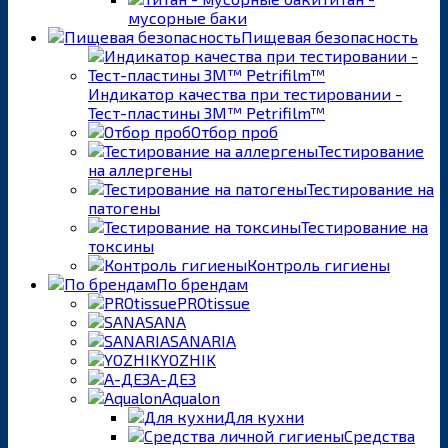
мусорные баки
Пищевая безопасность
Индикатор качества при тестировании -
Тест-пластины 3M™ Petrifilm™
Отбор проб
Тестирование
на аллергены
Тестирование на
патогены
Тестирование на
токсины
Контроль гигиены
По брендам
PROtissue
SANA
SANARIA
YOZHIK
А-ДЕЗ
Aqualon
Для кухни
Средства