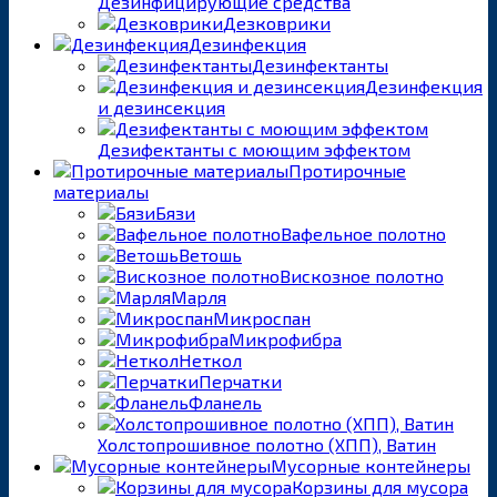
Дезинфицирующие средства
Дезковрики
Дезинфекция
Дезинфектанты
Дезинфекция
и дезинсекция
Дезифектанты с моющим эффектом
Протирочные
материалы
Бязи
Вафельное полотно
Ветошь
Вискозное полотно
Марля
Микроспан
Микрофибра
Неткол
Перчатки
Фланель
Холстопрошивное полотно (ХПП), Ватин
Мусорные контейнеры
Корзины для мусора