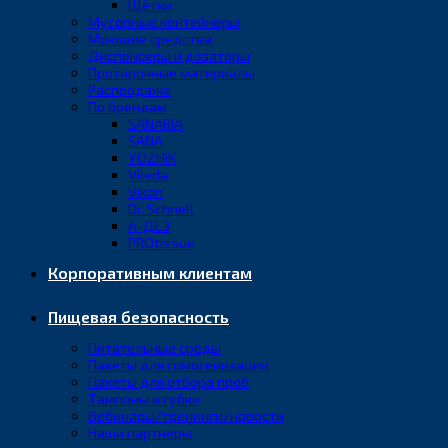
Щётки
Мусорные контейнеры
Моющие средства
Диспенсеры и дозаторы
Протирочные материалы
Распродажа
По брендам
SANARIA
SANA
YOZHIK
Vileda
Vikan
Dr. Schnell
А-ДЕЗ
PROtissue
Корпоративным клиентам
Пищевая безопасность
Питательные среды
Пакеты для гомогенизации
Пакеты для отбора проб
Тампоны и губки
Вебинары/тренинги/новости
Наши партнеры