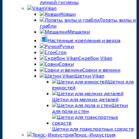
личной гигиены
Vikan
Ковши
Лопаты, вилы и
грабли
Мешалки
Настенные крепления и ведра
Ручки
Сгон
Скребок Vikan
Совки
Совки и веники
Щетки Vikan
Щетки для
емкостей
Щетки для мелких деталей
Щетки
для пола и стен
Щетки для транспортных средств
Текос-Индустрия