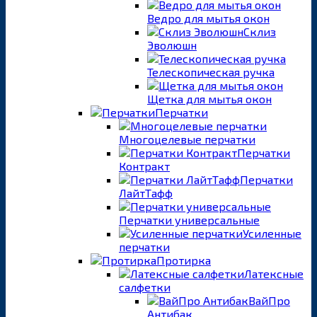
Ведро для мытья окон
Склиз
Эволюшн
Телескопическая ручка
Щетка для мытья окон
Перчатки
Многоцелевые перчатки
Перчатки
Контракт
Перчатки
ЛайтТафф
Перчатки универсальные
Усиленные
перчатки
Протирка
Латексные
салфетки
ВайПро
Антибак