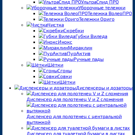
УльтраСпид ПРО
Уборочные тележки
Тележка ВолеоПРО
Тележки Ориго
Чистка
Скребки
Губки Виледа
Инокс
Мираклин
ПурАктив
Ручные пады
Щётки
Сгоны
Совки
Щётки
Диспенсеры и дозаторы
Диспенсер для полотенец V и Z сложения
Диспенсер для полотенец с центральной
вытяжкой
Диспенсер для туалетной бумаги в листах