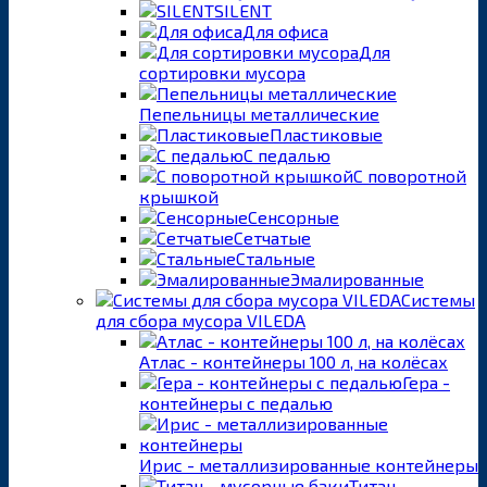
SILENT
Для офиса
Для
сортировки мусора
Пепельницы металлические
Пластиковые
С педалью
С поворотной
крышкой
Сенсорные
Сетчатые
Стальные
Эмалированные
Системы
для сбора мусора VILEDA
Атлас - контейнеры 100 л, на колёсах
Гера -
контейнеры с педалью
Ирис - металлизированные контейнеры
Титан -