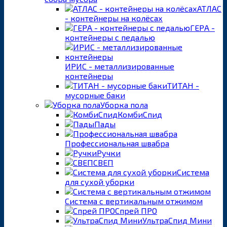
АТЛАС
- контейнеры на колёсах
ГЕРА -
контейнеры с педалью
ИРИС - металлизированные
контейнеры
ТИТАН -
мусорные баки
Уборка пола
КомбиСпид
Пады
Профессиональная швабра
Ручки
СВЕП
Система
для сухой уборки
Система с вертикальным отжимом
Спрей ПРО
УльтраСпид Мини