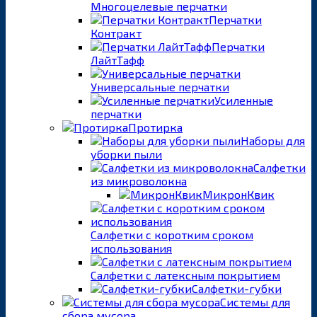
Многоцелевые перчатки
Перчатки
Контракт
Перчатки
ЛайтТафф
Универсальные перчатки
Усиленные
перчатки
Протирка
Наборы для
уборки пыли
Салфетки
из микроволокна
МикронКвик
Салфетки с коротким сроком
использования
Салфетки с латексным покрытием
Салфетки-губки
Системы для
сбора мусора