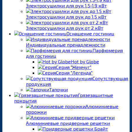
Электросушилки для рук 1,5-1,9 кВт
Электросушилки для рук до 1,5 кВт
Электросушилки для рук от 2 кВт
Оснащение гостиниц
Индивидуальные пренадлежности
Парфюмерия
для гостиниц
Hot by Globe
Серия "Жемчуг"
Серия "Легенда"
Сопутствующая
продукция
Тапочки
Грязезащитные
покрытия
Алюминиевые
порожки
Алюминиевые придверные решетки