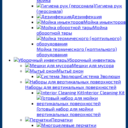
мойка
Гигиена рук
(персонала)
Дезинфекция
Мойка иньекторов
Мойка
оборотной тары
Мойка термического (коптильного)
оборудования
Уборочный инвентарь
Мешки для мусора
Мытьё окон
Система Эволюшн
Наборы для вертикальных поверхностей
Interior Cleaning Kit
Готовый набор для мойки
вертикальных поверхностей
Перчатки