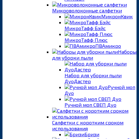
Микроволоконные салфетки
МикронКвик
МикроТафф Бэйс
МикроТафф Плюс
ПВАмикро
Наборы
для уборки пыли
Набор для уборки пыли
ДуоДастер
Ручной моп
Дуо
Ручной моп СВЕП Дуо
Салфетки с коротким сроком
использования
Бризи