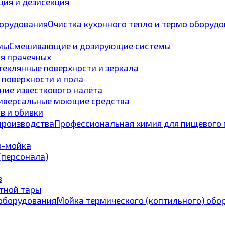
ия и дезисекция
Очистка кухонного тепло и термо оборуд
Смешивающие и дозирующие системы
ля прачечных
теклянные поверхности и зеркала
 поверхности и пола
ние известкового налёта
иверсальные моющие средства
в и обивки
Профессиональная химия для пищевого 
p-мойка
 (персонала)
в
тной тары
Мойка термического (коптильного) обо