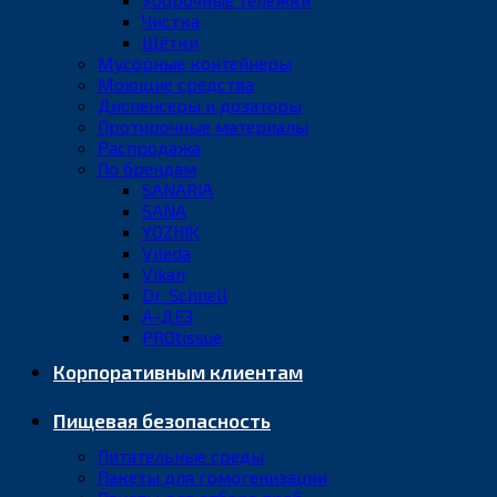
Чистка
Щётки
Мусорные контейнеры
Моющие средства
Диспенсеры и дозаторы
Протирочные материалы
Распродажа
По брендам
SANARIA
SANA
YOZHIK
Vileda
Vikan
Dr. Schnell
А-ДЕЗ
PROtissue
Корпоративным клиентам
Пищевая безопасность
Питательные среды
Пакеты для гомогенизации