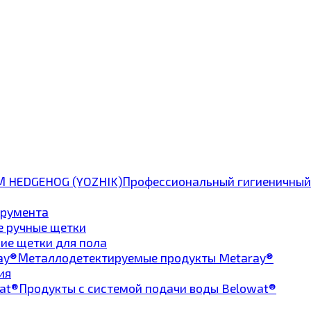
Профессиональный гигиеничный
трумента
е ручные щетки
ие щетки для пола
Металлодетектируемые продукты Metaray®
ия
Продукты с системой подачи воды Belowat®