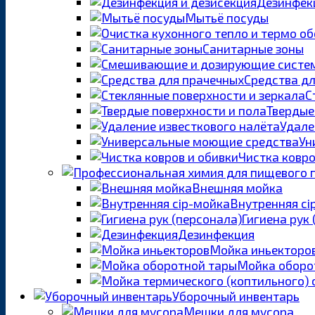
Дезинфекц
Мытьё посуды
Санитарные зоны
Средства д
С
Твердые
Удале
Ун
Чистка ковро
Внешняя мойка
Внутренняя ci
Гигиена рук
Дезинфекция
Мойка иньекторо
Мойка оборо
Уборочный инвентарь
Мешки для мусора