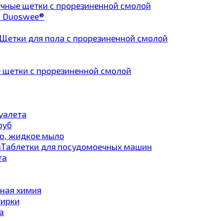
чные щетки с прорезиненной смолой
а Duoswee®
Щетки для пола с прорезиненной смолой
 щетки с прорезиненной смолой
туалета
руб
о, жидкое мыло
Таблетки для посудомоечных машин
та
ная химия
тирки
а