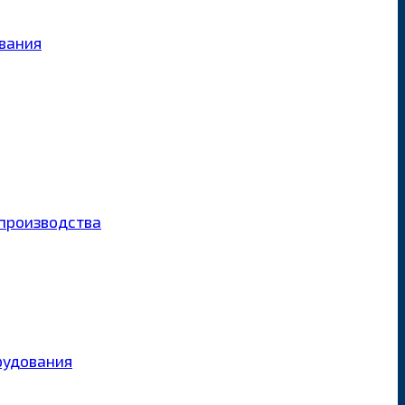
ования
производства
рудования