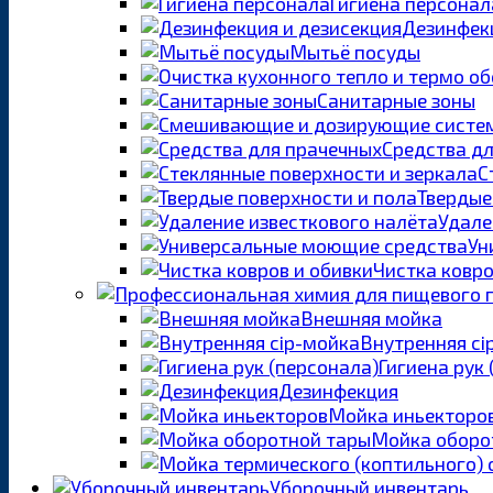
Гигиена персонал
Дезинфекц
Мытьё посуды
Санитарные зоны
Средства д
С
Твердые
Удале
Ун
Чистка ковро
Внешняя мойка
Внутренняя ci
Гигиена рук
Дезинфекция
Мойка иньекторо
Мойка оборо
Уборочный инвентарь