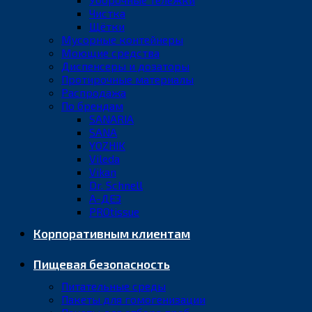
Чистка
Щётки
Мусорные контейнеры
Моющие средства
Диспенсеры и дозаторы
Протирочные материалы
Распродажа
По брендам
SANARIA
SANA
YOZHIK
Vileda
Vikan
Dr. Schnell
А-ДЕЗ
PROtissue
Корпоративным клиентам
Пищевая безопасность
Питательные среды
Пакеты для гомогенизации