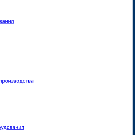
ования
производства
рудования