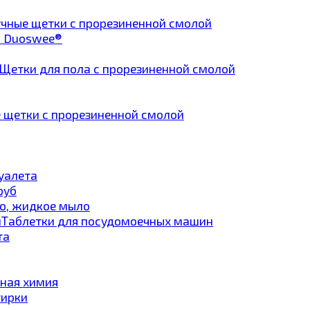
чные щетки с прорезиненной смолой
а Duoswee®
Щетки для пола с прорезиненной смолой
 щетки с прорезиненной смолой
туалета
руб
о, жидкое мыло
Таблетки для посудомоечных машин
та
ная химия
тирки