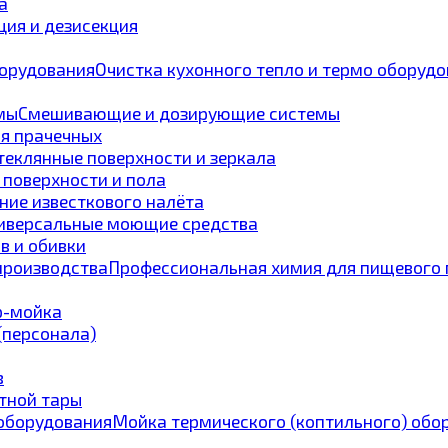
а
ия и дезисекция
Очистка кухонного тепло и термо оборуд
Смешивающие и дозирующие системы
ля прачечных
теклянные поверхности и зеркала
 поверхности и пола
ние известкового налёта
иверсальные моющие средства
в и обивки
Профессиональная химия для пищевого 
p-мойка
 (персонала)
в
тной тары
Мойка термического (коптильного) обо