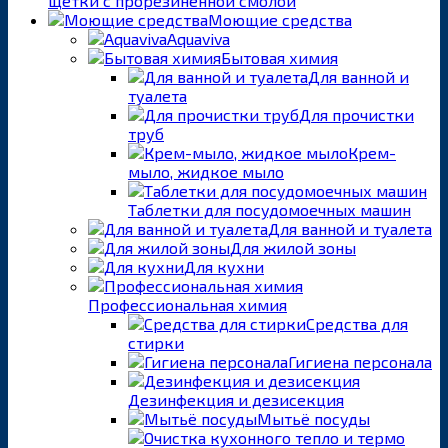
щетки с прорезиненной смолой
Моющие средства
Aquaviva
Бытовая химия
Для ванной и
туалета
Для прочистки
труб
Крем-
мыло, жидкое мыло
Таблетки для посудомоечных машин
Для ванной и туалета
Для жилой зоны
Для кухни
Профессиональная химия
Средства для
стирки
Гигиена персонала
Дезинфекция и дезисекция
Мытьё посуды