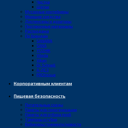
Чистка
Щётки
Мусорные контейнеры
Моющие средства
Диспенсеры и дозаторы
Протирочные материалы
Распродажа
По брендам
SANARIA
SANA
YOZHIK
Vileda
Vikan
Dr. Schnell
А-ДЕЗ
PROtissue
Корпоративным клиентам
Пищевая безопасность
Питательные среды
Пакеты для гомогенизации
Пакеты для отбора проб
Тампоны и губки
Вебинары/тренинги/новости