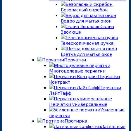
Безопасный скребок
Ведро для мытья окон
Склиз
Эволюшн
Телескопическая ручка
Щетка для мытья окон
Перчатки
Многоцелевые перчатки
Перчатки
Контракт
Перчатки
ЛайтТафф
Перчатки универсальные
Усиленные
перчатки
Протирка
Латексные