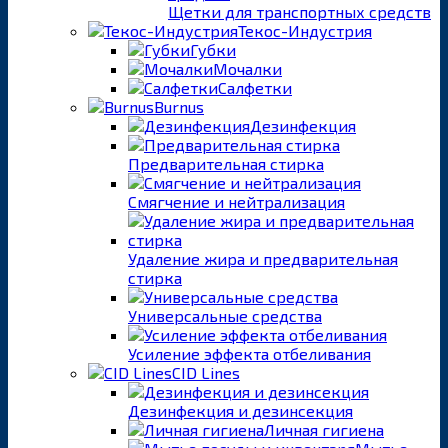
Щетки для транспортных средств
Текос-Индустрия
Губки
Мочалки
Салфетки
Burnus
Дезинфекция
Предварительная стирка
Смягчение и нейтрализация
Удаление жира и предварительная
стирка
Универсальные средства
Усиление эффекта отбеливания
CID Lines
Дезинфекция и дезинсекция
Личная гигиена