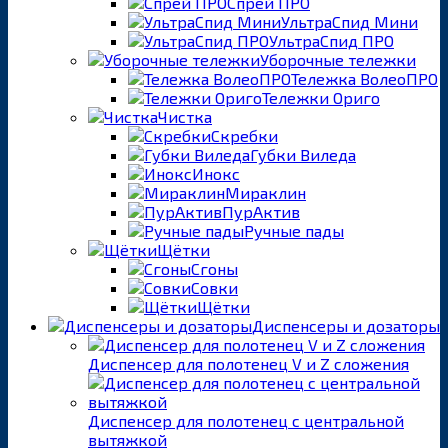
Спрей ПРО
УльтраСпид Мини
УльтраСпид ПРО
Уборочные тележки
Тележка ВолеоПРО
Тележки Ориго
Чистка
Скребки
Губки Виледа
Инокс
Мираклин
ПурАктив
Ручные пады
Щётки
Сгоны
Совки
Щётки
Диспенсеры и дозаторы
Диспенсер для полотенец V и Z сложения
Диспенсер для полотенец с центральной
вытяжкой