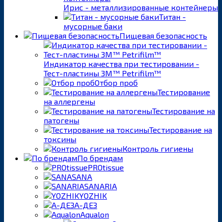
Ирис - металлизированные контейнеры
Титан -
мусорные баки
Пищевая безопасность
Индикатор качества при тестировании -
Тест-пластины 3M™ Petrifilm™
Отбор проб
Тестирование
на аллергены
Тестирование на
патогены
Тестирование на
токсины
Контроль гигиены
По брендам
PROtissue
SANA
SANARIA
YOZHIK
А-ДЕЗ
Aqualon