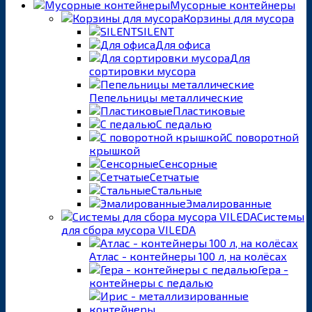
Мусорные контейнеры
Корзины для мусора
SILENT
Для офиса
Для
сортировки мусора
Пепельницы металлические
Пластиковые
С педалью
С поворотной
крышкой
Сенсорные
Сетчатые
Стальные
Эмалированные
Системы
для сбора мусора VILEDA
Атлас - контейнеры 100 л, на колёсах
Гера -
контейнеры с педалью