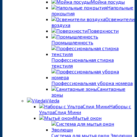
Мойка посуды
Напольные
покрытия
Освежители
воздуха
Поверхности
Промышленность
Профессиональная стирка
текстиля
Профессиональная уборка номера
Санитарные
зоны
Vileda
Наборы с
УльтраСпид Мини
Мытьё окон
Система для мытья окон Эволюшн