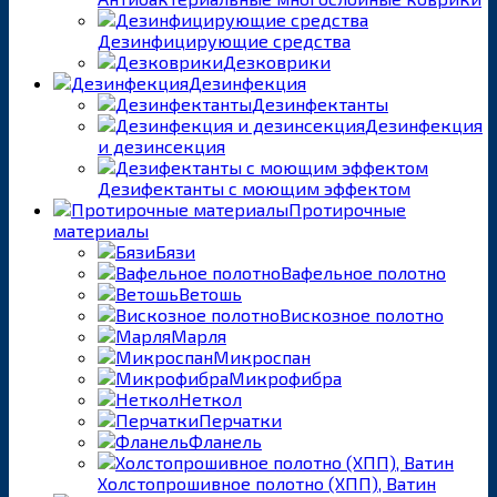
Дезинфицирующие средства
Дезковрики
Дезинфекция
Дезинфектанты
Дезинфекция
и дезинсекция
Дезифектанты с моющим эффектом
Протирочные
материалы
Бязи
Вафельное полотно
Ветошь
Вискозное полотно
Марля
Микроспан
Микрофибра
Неткол
Перчатки
Фланель
Холстопрошивное полотно (ХПП), Ватин