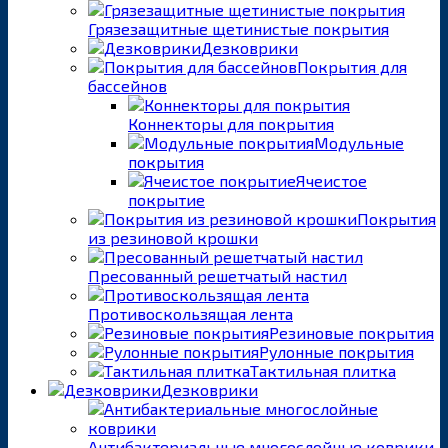
Грязезащитные щетинистые покрытия
Дезковрики
Покрытия для
бассейнов
Коннекторы для покрытия
Модульные
покрытия
Ячеистое
покрытие
Покрытия
из резиновой крошки
Пресованный решетчатый настил
Противоскользящая лента
Резиновые покрытия
Рулонные покрытия
Тактильная плитка
Дезковрики
Антибактериальные многослойные коврики