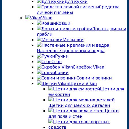
Для кухни
Средства
личной гигиены
Vikan
Ковши
Лопаты, вилы и
грабли
Мешалки
Настенные крепления и ведра
Ручки
Сгон
Скребок Vikan
Совки
Совки и веники
Щетки Vikan
Щетки для
емкостей
Щетки для мелких деталей
Щетки
для пола и стен