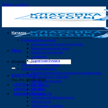
Skip to content
Каталог
Бумажная продукция
Бумажные полотенца в рулонах
Медицинские простыни
Menu
Покрытия на унитаз
Салфетки
Туалетная бумага
Искать:
Диспенсеры и дозаторы
Уборочный инвентарь
Профессиональный гигиеничный инвентарь
8 800 511 56 10
ТМ HEDGEHOG (YOZHIK)
Пн.-Пт.: 09:00-18:00
Мешки для мусора
+7 (4722) 218-103
Мытьё окон
+7 (4722) 218-104
Перчатки
hello@chistoklass.ru
Протирка
Системы для сбора мусора
Уборка пола
Уборочные тележки