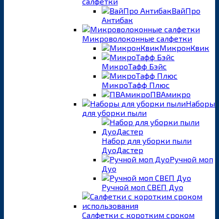
салфетки
ВайПро
Антибак
Микроволоконные салфетки
МикронКвик
МикроТафф Бэйс
МикроТафф Плюс
ПВАмикро
Наборы
для уборки пыли
Набор для уборки пыли
ДуоДастер
Ручной моп
Дуо
Ручной моп СВЕП Дуо
Салфетки с коротким сроком