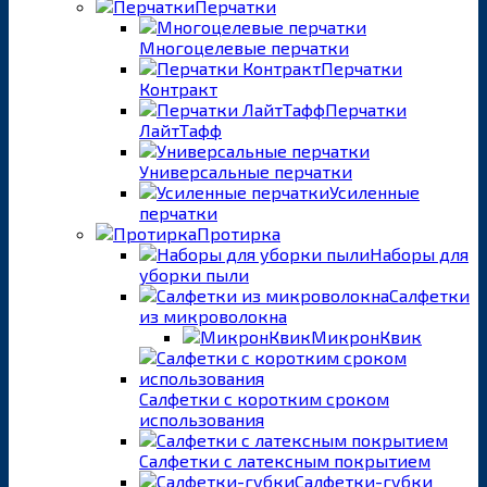
Перчатки
Многоцелевые перчатки
Перчатки
Контракт
Перчатки
ЛайтТафф
Универсальные перчатки
Усиленные
перчатки
Протирка
Наборы для
уборки пыли
Салфетки
из микроволокна
МикронКвик
Салфетки с коротким сроком
использования
Салфетки с латексным покрытием
Салфетки-губки