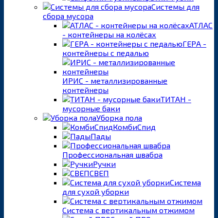
Системы для
сбора мусора
АТЛАС
- контейнеры на колёсах
ГЕРА -
контейнеры с педалью
ИРИС - металлизированные
контейнеры
ТИТАН -
мусорные баки
Уборка пола
КомбиСпид
Пады
Профессиональная швабра
Ручки
СВЕП
Система
для сухой уборки
Система с вертикальным отжимом