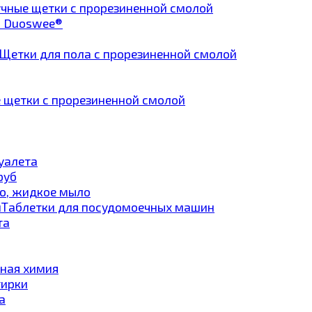
чные щетки с прорезиненной смолой
а Duoswee®
Щетки для пола с прорезиненной смолой
 щетки с прорезиненной смолой
туалета
руб
о, жидкое мыло
Таблетки для посудомоечных машин
та
ная химия
тирки
а