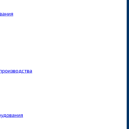
ования
производства
рудования