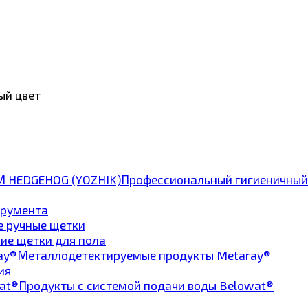
ый цвет
Профессиональный гигиеничный
трумента
е ручные щетки
ие щетки для пола
Металлодетектируемые продукты Metaray®
ия
Продукты с системой подачи воды Belowat®