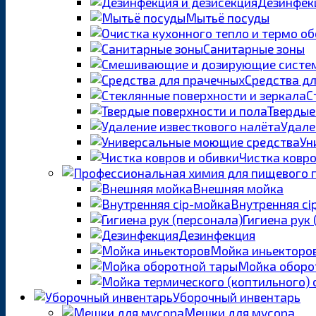
Дезинфекц
Мытьё посуды
Санитарные зоны
Средства д
С
Твердые
Удале
Ун
Чистка ковро
Внешняя мойка
Внутренняя ci
Гигиена рук
Дезинфекция
Мойка иньекторо
Мойка оборо
Уборочный инвентарь
Мешки для мусора