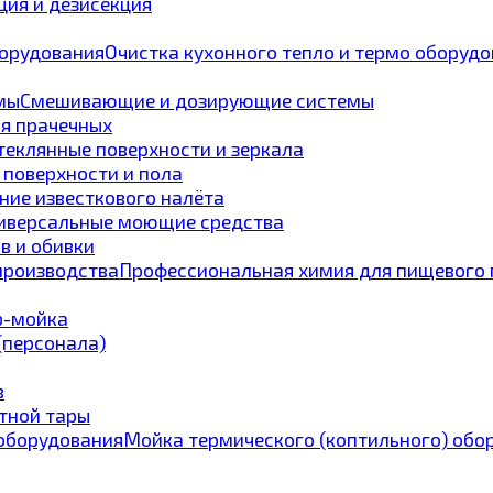
ия и дезисекция
Очистка кухонного тепло и термо оборуд
Смешивающие и дозирующие системы
ля прачечных
теклянные поверхности и зеркала
 поверхности и пола
ние известкового налёта
иверсальные моющие средства
в и обивки
Профессиональная химия для пищевого 
p-мойка
 (персонала)
в
тной тары
Мойка термического (коптильного) обо