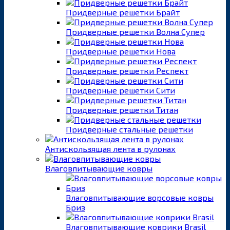
Придверные решетки Брайт
Придверные решетки Волна Супер
Придверные решетки Нова
Придверные решетки Респект
Придверные решетки Сити
Придверные решетки Титан
Придверные стальные решетки
Антискользящая лента в рулонах
Влаговпитывающие ковры
Влаговпитывающие ворсовые ковры
Бриз
Влаговпитывающие коврики Brasil