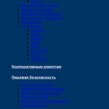
Щётки
Мусорные контейнеры
Моющие средства
Диспенсеры и дозаторы
Протирочные материалы
Распродажа
По брендам
SANARIA
SANA
YOZHIK
Vileda
Vikan
Dr. Schnell
А-ДЕЗ
PROtissue
Корпоративным клиентам
Пищевая безопасность
Питательные среды
Пакеты для гомогенизации
Пакеты для отбора проб
Тампоны и губки
Вебинары/тренинги/новости
Наши партнеры