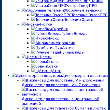
УльтраСпид Мини
УльтраСпид ПРО
Уборочные тележки
Тележка ВолеоПРО
Тележки Ориго
Чистка
Скребки
Губки Виледа
Инокс
Мираклин
ПурАктив
Ручные пады
Щётки
Сгоны
Совки
Щётки
Диспенсеры и дозаторы
Диспенсер для полотенец V и Z сложения
Диспенсер для полотенец с центральной
вытяжкой