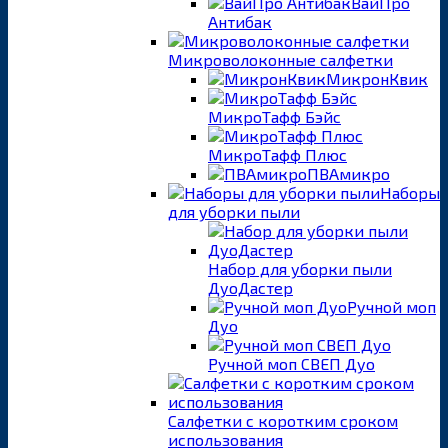
ВайПро
Антибак
Микроволоконные салфетки
МикронКвик
МикроТафф Бэйс
МикроТафф Плюс
ПВАмикро
Наборы
для уборки пыли
Набор для уборки пыли
ДуоДастер
Ручной моп
Дуо
Ручной моп СВЕП Дуо
Салфетки с коротким сроком
использования