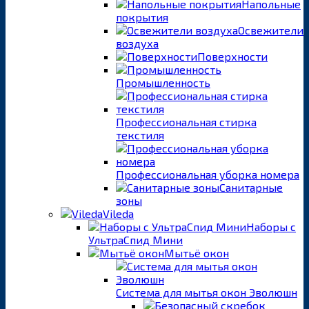
Напольные
покрытия
Освежители
воздуха
Поверхности
Промышленность
Профессиональная стирка
текстиля
Профессиональная уборка номера
Санитарные
зоны
Vileda
Наборы с
УльтраСпид Мини
Мытьё окон
Система для мытья окон Эволюшн