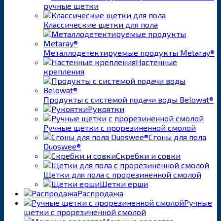
ручные щетки
Классические щетки для пола
Металлодетектируемые продукты Metaray®
Настенные
крепления
Продукты с системой подачи воды Belowat®
Рукоятки
Ручные щетки с прорезиненной смолой
Сгоны для пола
Duoswee®
Скребки и совки
Щетки для пола с прорезиненной смолой
Щетки ерши
Распродажа
Ручные
щетки с прорезиненной смолой