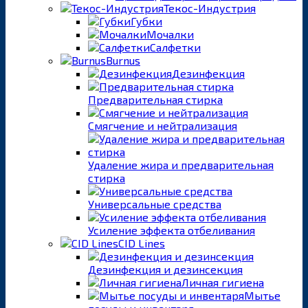
Текос-Индустрия
Губки
Мочалки
Салфетки
Burnus
Дезинфекция
Предварительная стирка
Смягчение и нейтрализация
Удаление жира и предварительная
стирка
Универсальные средства
Усиление эффекта отбеливания
CID Lines
Дезинфекция и дезинсекция
Личная гигиена
Мытье