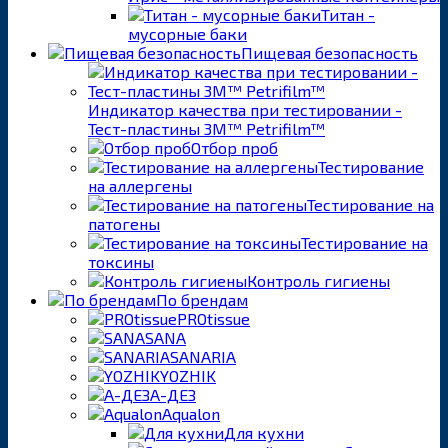
Титан -
мусорные баки
Пищевая безопасность
Индикатор качества при тестировании -
Тест-пластины 3M™ Petrifilm™
Отбор проб
Тестирование
на аллергены
Тестирование на
патогены
Тестирование на
токсины
Контроль гигиены
По брендам
PROtissue
SANA
SANARIA
YOZHIK
А-ДЕЗ
Aqualon
Для кухни