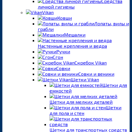
Средства
личной гигиены
Vikan
Ковши
Лопаты, вилы и
грабли
Мешалки
Настенные крепления и ведра
Ручки
Сгон
Скребок Vikan
Совки
Совки и веники
Щетки Vikan
Щетки для
емкостей
Щетки для мелких деталей
Щетки
для пола и стен
Щетки для транспортных средств