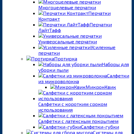
Многоцелевые перчатки
Перчатки
Контракт
Перчатки
ЛайтТафф
Универсальные перчатки
Усиленные
перчатки
Протирка
Наборы для
уборки пыли
Салфетки
из микроволокна
МикронКвик
Салфетки с коротким сроком
использования
Салфетки с латексным покрытием
Салфетки-губки
Системы для