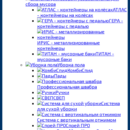
сбора мусора
АТЛАС
- контейнеры на колёсах
ГЕРА -
контейнеры с педалью
ИРИС - металлизированные
контейнеры
ТИТАН -
мусорные баки
Уборка пола
КомбиСпид
Пады
Профессиональная швабра
Ручки
СВЕП
Система
для сухой уборки
Система с вертикальным отжимом
Спрей ПРО