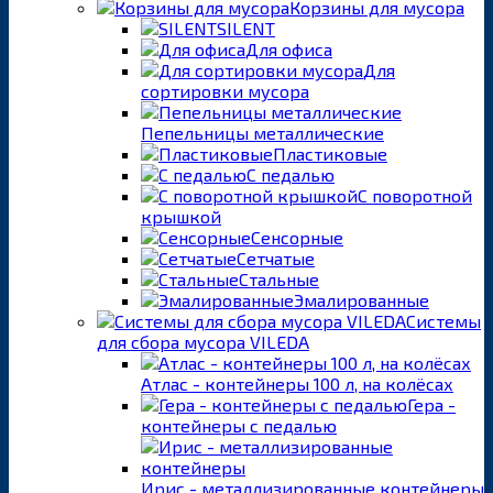
Корзины для мусора
SILENT
Для офиса
Для
сортировки мусора
Пепельницы металлические
Пластиковые
С педалью
С поворотной
крышкой
Сенсорные
Сетчатые
Стальные
Эмалированные
Системы
для сбора мусора VILEDA
Атлас - контейнеры 100 л, на колёсах
Гера -
контейнеры с педалью
Ирис - металлизированные контейнеры