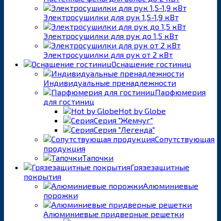
Электросушилки для рук 1,5-1,9 кВт
Электросушилки для рук до 1,5 кВт
Электросушилки для рук от 2 кВт
Оснащение гостиниц
Индивидуальные пренадлежности
Парфюмерия
для гостиниц
Hot by Globe
Серия "Жемчуг"
Серия "Легенда"
Сопутствующая
продукция
Тапочки
Грязезащитные
покрытия
Алюминиевые
порожки
Алюминиевые придверные решетки