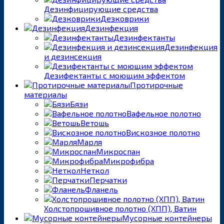
Дезинфицирующие средства
Дезковрики
Дезинфекция
Дезинфектанты
Дезинфекция
и дезинсекция
Дезифектанты с моющим эффектом
Протирочные
материалы
Бязи
Вафельное полотно
Ветошь
Вискозное полотно
Марля
Микроспан
Микрофибра
Неткол
Перчатки
Фланель
Холстопрошивное полотно (ХПП), Ватин
Мусорные контейнеры