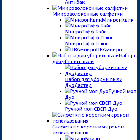
Антибак
Микроволоконные салфетки
МикронКвик
МикроТафф Бэйс
МикроТафф Плюс
ПВАмикро
Наборы
для уборки пыли
Набор для уборки пыли
ДуоДастер
Ручной моп
Дуо
Ручной моп СВЕП Дуо
Салфетки с коротким сроком
использования
Бризи