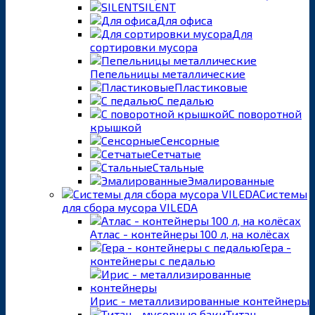
SILENT
Для офиса
Для
сортировки мусора
Пепельницы металлические
Пластиковые
С педалью
С поворотной
крышкой
Сенсорные
Сетчатые
Стальные
Эмалированные
Системы
для сбора мусора VILEDA
Атлас - контейнеры 100 л, на колёсах
Гера -
контейнеры с педалью
Ирис - металлизированные контейнеры
Титан -