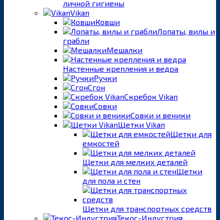
личной гигиены
Vikan
Ковши
Лопаты, вилы и
грабли
Мешалки
Настенные крепления и ведра
Ручки
Сгон
Скребок Vikan
Совки
Совки и веники
Щетки Vikan
Щетки для
емкостей
Щетки для мелких деталей
Щетки
для пола и стен
Щетки для транспортных средств
Текос-Индустрия