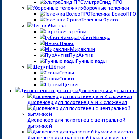
УльтраСпид ПРО
Уборочные тележки
Тележка ВолеоПРО
Тележки Ориго
Чистка
Скребки
Губки Виледа
Инокс
Мираклин
ПурАктив
Ручные пады
Щётки
Сгоны
Совки
Щётки
Диспенсеры и дозаторы
Диспенсер для полотенец V и Z сложения
Диспенсер для полотенец с центральной
вытяжкой
Диспенсер для туалетной бумаги в листах