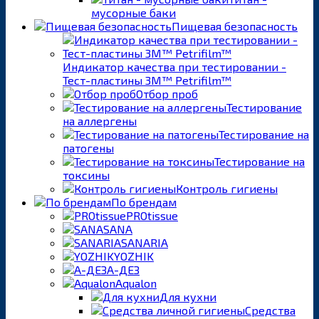
мусорные баки
Пищевая безопасность
Индикатор качества при тестировании -
Тест-пластины 3M™ Petrifilm™
Отбор проб
Тестирование
на аллергены
Тестирование на
патогены
Тестирование на
токсины
Контроль гигиены
По брендам
PROtissue
SANA
SANARIA
YOZHIK
А-ДЕЗ
Aqualon
Для кухни
Средства