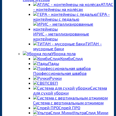
АТЛАС
- контейнеры на колёсах
ГЕРА -
контейнеры с педалью
ИРИС - металлизированные
контейнеры
ТИТАН -
мусорные баки
Уборка пола
КомбиСпид
Пады
Профессиональная швабра
Ручки
СВЕП
Система
для сухой уборки
Система с вертикальным отжимом
Спрей ПРО
УльтраСпид Мини