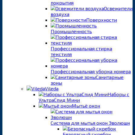
покрытия
Освежители
воздуха
Поверхности
Промышленность
Профессиональная стирка
текстиля
Профессиональная уборка номера
Санитарные
зоны
Vileda
Наборы с
УльтраСпид Мини
Мытьё окон
Система для мытья окон Эволюшн
Безопасный скребок