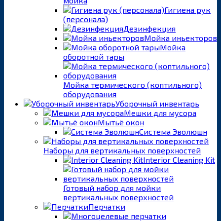
мойка
Гигиена рук
(персонала)
Дезинфекция
Мойка иньекторов
Мойка
оборотной тары
Мойка термического (коптильного)
оборудования
Уборочный инвентарь
Мешки для мусора
Мытьё окон
Система Эволюшн
Наборы для вертикальных поверхностей
Interior Cleaning Kit
Готовый набор для мойки
вертикальных поверхностей
Перчатки