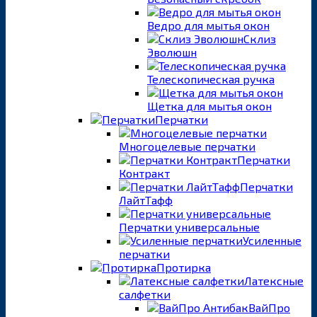
Ведро для мытья окон
Склиз
Эволюшн
Телескопическая ручка
Щетка для мытья окон
Перчатки
Многоцелевые перчатки
Перчатки
Контракт
Перчатки
ЛайтТафф
Перчатки универсальные
Усиленные
перчатки
Протирка
Латексные
салфетки
ВайПро