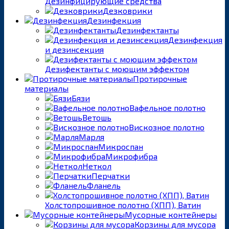
Дезинфицирующие средства
Дезковрики
Дезинфекция
Дезинфектанты
Дезинфекция
и дезинсекция
Дезифектанты с моющим эффектом
Протирочные
материалы
Бязи
Вафельное полотно
Ветошь
Вискозное полотно
Марля
Микроспан
Микрофибра
Неткол
Перчатки
Фланель
Холстопрошивное полотно (ХПП), Ватин
Мусорные контейнеры
Корзины для мусора