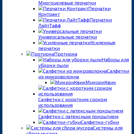
Многоцелевые перчатки
Перчатки
Контракт
Перчатки
ЛайтТафф
Универсальные перчатки
Усиленные
перчатки
Протирка
Наборы для
уборки пыли
Салфетки
из микроволокна
МикронКвик
Салфетки с коротким сроком
использования
Салфетки с латексным покрытием
Салфетки-губки
Системы для
сбора мусора