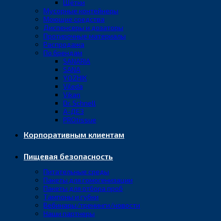
Щётки
Мусорные контейнеры
Моющие средства
Диспенсеры и дозаторы
Протирочные материалы
Распродажа
По брендам
SANARIA
SANA
YOZHIK
Vileda
Vikan
Dr. Schnell
А-ДЕЗ
PROtissue
Корпоративным клиентам
Пищевая безопасность
Питательные среды
Пакеты для гомогенизации
Пакеты для отбора проб
Тампоны и губки
Вебинары/тренинги/новости
Наши партнеры