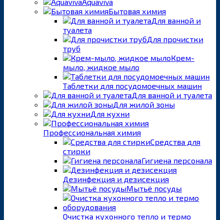
Aquaviva
Бытовая химия
Для ванной и
туалета
Для прочистки
труб
Крем-
мыло, жидкое мыло
Таблетки для посудомоечных машин
Для ванной и туалета
Для жилой зоны
Для кухни
Профессиональная химия
Средства для
стирки
Гигиена персонала
Дезинфекция и дезисекция
Мытьё посуды
Очистка кухонного тепло и термо