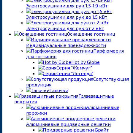
Электросушилки для рук 1,5-1,9 кВт
Электросушилки для рук до 1,5 кВт
Электросушилки для рук от 2 кВт
Оснащение гостиниц
Индивидуальные пренадлежности
Парфюмерия
для гостиниц
Hot by Globe
Серия "Жемчуг"
Серия "Легенда"
Сопутствующая
продукция
Тапочки
Грязезащитные
покрытия
Алюминиевые
порожки
Алюминиевые придверные решетки