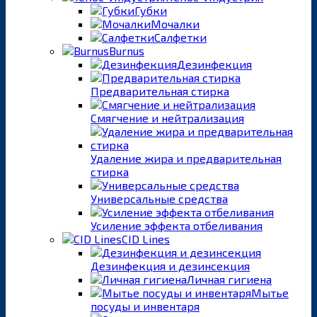
Губки
Мочалки
Салфетки
Burnus
Дезинфекция
Предварительная стирка
Смягчение и нейтрализация
Удаление жира и предварительная
стирка
Универсальные средства
Усиление эффекта отбеливания
CID Lines
Дезинфекция и дезинсекция
Личная гигиена
Мытье
посуды и инвентаря