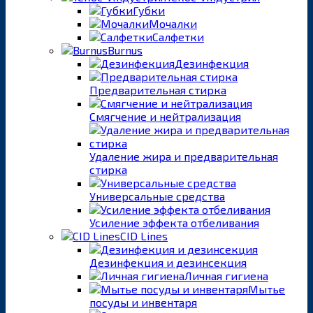
Губки
Мочалки
Салфетки
Burnus
Дезинфекция
Предварительная стирка
Смягчение и нейтрализация
Удаление жира и предварительная
стирка
Универсальные средства
Усиление эффекта отбеливания
CID Lines
Дезинфекция и дезинсекция
Личная гигиена
Мытье
посуды и инвентаря