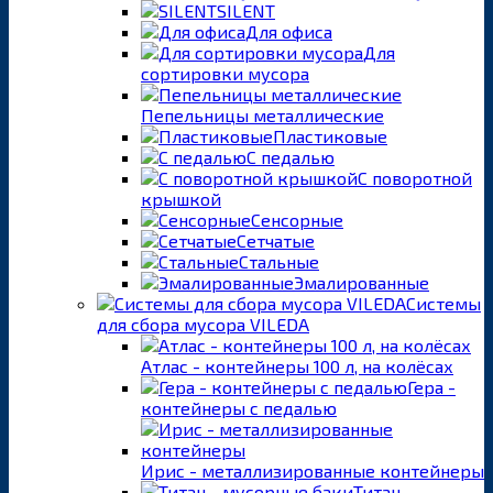
SILENT
Для офиса
Для
сортировки мусора
Пепельницы металлические
Пластиковые
С педалью
С поворотной
крышкой
Сенсорные
Сетчатые
Стальные
Эмалированные
Системы
для сбора мусора VILEDA
Атлас - контейнеры 100 л, на колёсах
Гера -
контейнеры с педалью
Ирис - металлизированные контейнеры
Титан -