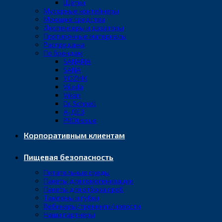
Щётки
Мусорные контейнеры
Моющие средства
Диспенсеры и дозаторы
Протирочные материалы
Распродажа
По брендам
SANARIA
SANA
YOZHIK
Vileda
Vikan
Dr. Schnell
А-ДЕЗ
PROtissue
Корпоративным клиентам
Пищевая безопасность
Питательные среды
Пакеты для гомогенизации
Пакеты для отбора проб
Тампоны и губки
Вебинары/тренинги/новости
Наши партнеры