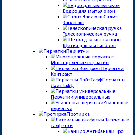
Ведро для мытья окон
Склиз
Эволюшн
Телескопическая ручка
Щетка для мытья окон
Перчатки
Многоцелевые перчатки
Перчатки
Контракт
Перчатки
ЛайтТафф
Перчатки универсальные
Усиленные
перчатки
Протирка
Латексные
салфетки
ВайПро