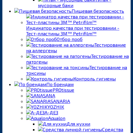
мусорные баки
Пищевая безопасность
Индикатор качества при тестировании -
Тест-пластины 3M™ Petrifilm™
Отбор проб
Тестирование
на аллергены
Тестирование на
патогены
Тестирование на
токсины
Контроль гигиены
По брендам
PROtissue
SANA
SANARIA
YOZHIK
А-ДЕЗ
Aqualon
Для кухни
Средства