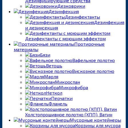
Дезинфицирующие средства
Дезковрики
Дезинфекция
Дезинфектанты
Дезинфекция
и дезинсекция
Дезифектанты с моющим эффектом
Протирочные
материалы
Бязи
Вафельное полотно
Ветошь
Вискозное полотно
Марля
Микроспан
Микрофибра
Неткол
Перчатки
Фланель
Холстопрошивное полотно (ХПП), Ватин
Мусорные контейнеры
Корзины для мусора