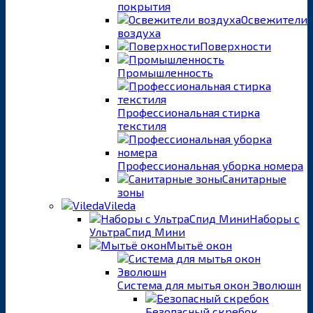
покрытия
Освежители
воздуха
Поверхности
Промышленность
Профессиональная стирка
текстиля
Профессиональная уборка номера
Санитарные
зоны
Vileda
Наборы с
УльтраСпид Мини
Мытьё окон
Система для мытья окон Эволюшн
Безопасный скребок