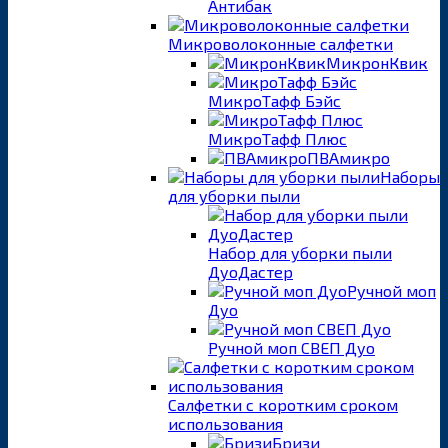
Антибак
Микроволоконные салфетки
МикронКвик
МикроТафф Бэйс
МикроТафф Плюс
ПВАмикро
Наборы
для уборки пыли
Набор для уборки пыли
ДуоДастер
Ручной моп
Дуо
Ручной моп СВЕП Дуо
Салфетки с коротким сроком
использования
Бризи