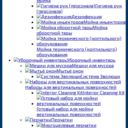
мойка
Гигиена рук
(персонала)
Дезинфекция
Мойка иньекторов
Мойка
оборотной тары
Мойка термического (коптильного)
оборудования
Уборочный инвентарь
Мешки для мусора
Мытьё окон
Система Эволюшн
Наборы для вертикальных поверхностей
Interior Cleaning Kit
Готовый набор для мойки
вертикальных поверхностей
Перчатки