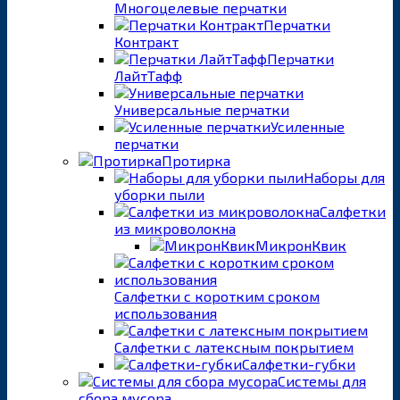
Многоцелевые перчатки
Перчатки
Контракт
Перчатки
ЛайтТафф
Универсальные перчатки
Усиленные
перчатки
Протирка
Наборы для
уборки пыли
Салфетки
из микроволокна
МикронКвик
Салфетки с коротким сроком
использования
Салфетки с латексным покрытием
Салфетки-губки
Системы для
сбора мусора