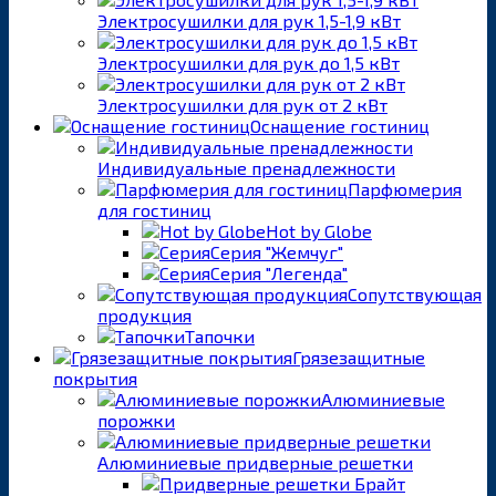
Электросушилки для рук 1,5-1,9 кВт
Электросушилки для рук до 1,5 кВт
Электросушилки для рук от 2 кВт
Оснащение гостиниц
Индивидуальные пренадлежности
Парфюмерия
для гостиниц
Hot by Globe
Серия "Жемчуг"
Серия "Легенда"
Сопутствующая
продукция
Тапочки
Грязезащитные
покрытия
Алюминиевые
порожки
Алюминиевые придверные решетки