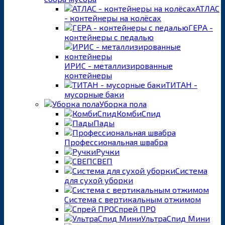
АТЛАС
- контейнеры на колёсах
ГЕРА -
контейнеры с педалью
ИРИС - металлизированные
контейнеры
ТИТАН -
мусорные баки
Уборка пола
КомбиСпид
Пады
Профессиональная швабра
Ручки
СВЕП
Система
для сухой уборки
Система с вертикальным отжимом
Спрей ПРО
УльтраСпид Мини