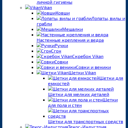
личной гигиены
Vikan
Ковши
Лопаты, вилы и
грабли
Мешалки
Настенные крепления и ведра
Ручки
Сгон
Скребок Vikan
Совки
Совки и веники
Щетки Vikan
Щетки для
емкостей
Щетки для мелких деталей
Щетки
для пола и стен
Щетки для транспортных средств
Текос-Индустрия