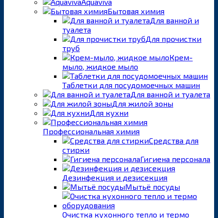
Aquaviva
Бытовая химия
Для ванной и
туалета
Для прочистки
труб
Крем-
мыло, жидкое мыло
Таблетки для посудомоечных машин
Для ванной и туалета
Для жилой зоны
Для кухни
Профессиональная химия
Средства для
стирки
Гигиена персонала
Дезинфекция и дезисекция
Мытьё посуды
Очистка кухонного тепло и термо