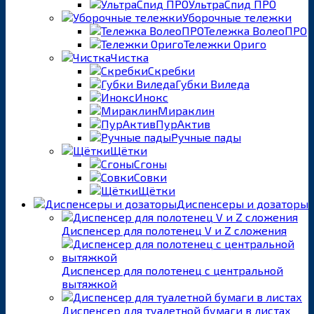
УльтраСпид ПРО
Уборочные тележки
Тележка ВолеоПРО
Тележки Ориго
Чистка
Скребки
Губки Виледа
Инокс
Мираклин
ПурАктив
Ручные пады
Щётки
Сгоны
Совки
Щётки
Диспенсеры и дозаторы
Диспенсер для полотенец V и Z сложения
Диспенсер для полотенец с центральной
вытяжкой
Диспенсер для туалетной бумаги в листах