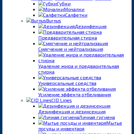
Губки
Мочалки
Салфетки
Burnus
Дезинфекция
Предварительная стирка
Смягчение и нейтрализация
Удаление жира и предварительная
стирка
Универсальные средства
Усиление эффекта отбеливания
CID Lines
Дезинфекция и дезинсекция
Личная гигиена
Мытье
посуды и инвентаря