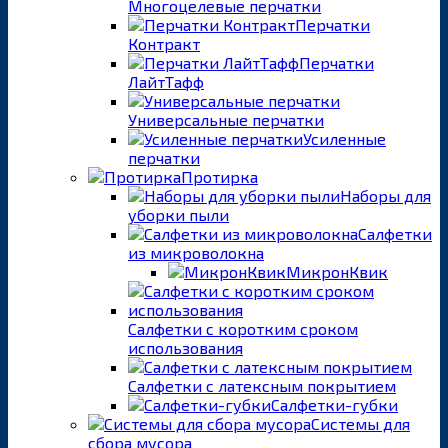
Многоцелевые перчатки
Перчатки
Контракт
Перчатки
ЛайтТафф
Универсальные перчатки
Усиленные
перчатки
Протирка
Наборы для
уборки пыли
Салфетки
из микроволокна
МикронКвик
Салфетки с коротким сроком
использования
Салфетки с латексным покрытием
Салфетки-губки
Системы для
сбора мусора