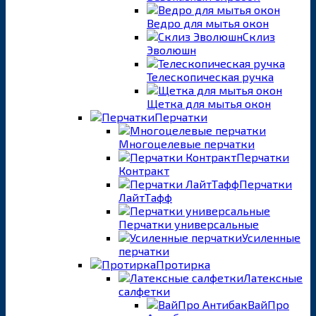
Ведро для мытья окон
Склиз
Эволюшн
Телескопическая ручка
Щетка для мытья окон
Перчатки
Многоцелевые перчатки
Перчатки
Контракт
Перчатки
ЛайтТафф
Перчатки универсальные
Усиленные
перчатки
Протирка
Латексные
салфетки
ВайПро