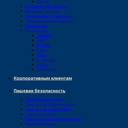
Щётки
Мусорные контейнеры
Моющие средства
Диспенсеры и дозаторы
Протирочные материалы
Распродажа
По брендам
SANARIA
SANA
YOZHIK
Vileda
Vikan
Dr. Schnell
А-ДЕЗ
PROtissue
Корпоративным клиентам
Пищевая безопасность
Питательные среды
Пакеты для гомогенизации
Пакеты для отбора проб
Тампоны и губки
Вебинары/тренинги/новости
Наши партнеры