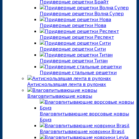
Придверные решетки Брайт
Придверные решетки Волна Супер
Придверные решетки Нова
Придверные решетки Респект
Придверные решетки Сити
Придверные решетки Титан
Придверные стальные решетки
Антискользящая лента в рулонах
Влаговпитывающие ковры
Влаговпитывающие ворсовые ковры
Бриз
Влаговпитывающие коврики Brasil