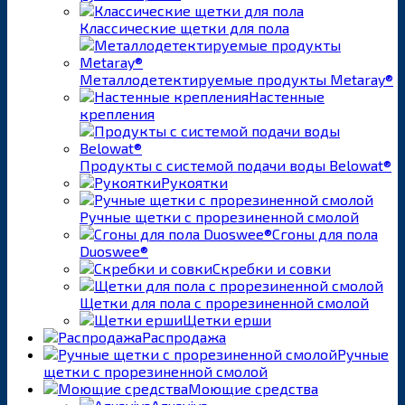
Классические щетки для пола
Металлодетектируемые продукты Metaray®
Настенные
крепления
Продукты с системой подачи воды Belowat®
Рукоятки
Ручные щетки с прорезиненной смолой
Сгоны для пола
Duoswee®
Скребки и совки
Щетки для пола с прорезиненной смолой
Щетки ерши
Распродажа
Ручные
щетки с прорезиненной смолой
Моющие средства