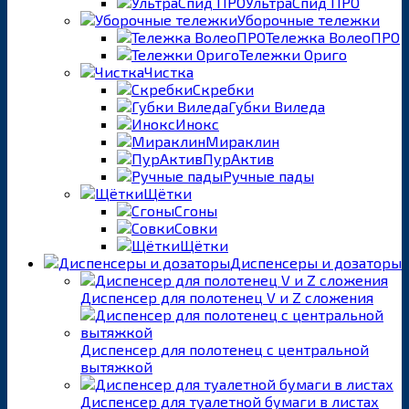
УльтраСпид ПРО
Уборочные тележки
Тележка ВолеоПРО
Тележки Ориго
Чистка
Скребки
Губки Виледа
Инокс
Мираклин
ПурАктив
Ручные пады
Щётки
Сгоны
Совки
Щётки
Диспенсеры и дозаторы
Диспенсер для полотенец V и Z сложения
Диспенсер для полотенец с центральной
вытяжкой
Диспенсер для туалетной бумаги в листах