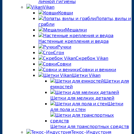
личной гигиены
Vikan
Ковши
Лопаты, вилы и
грабли
Мешалки
Настенные крепления и ведра
Ручки
Сгон
Скребок Vikan
Совки
Совки и веники
Щетки Vikan
Щетки для
емкостей
Щетки для мелких деталей
Щетки
для пола и стен
Щетки для транспортных средств
Текос-Индустрия