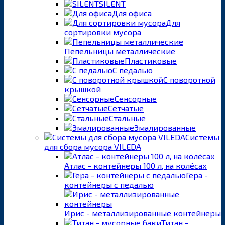
SILENT
Для офиса
Для
сортировки мусора
Пепельницы металлические
Пластиковые
С педалью
С поворотной
крышкой
Сенсорные
Сетчатые
Стальные
Эмалированные
Системы
для сбора мусора VILEDA
Атлас - контейнеры 100 л, на колёсах
Гера -
контейнеры с педалью
Ирис - металлизированные контейнеры
Титан -