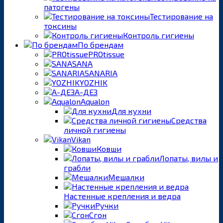
патогены
Тестирование на
токсины
Контроль гигиены
По брендам
PROtissue
SANA
SANARIA
YOZHIK
А-ДЕЗ
Aqualon
Для кухни
Средства
личной гигиены
Vikan
Ковши
Лопаты, вилы и
грабли
Мешалки
Настенные крепления и ведра
Ручки
Сгон