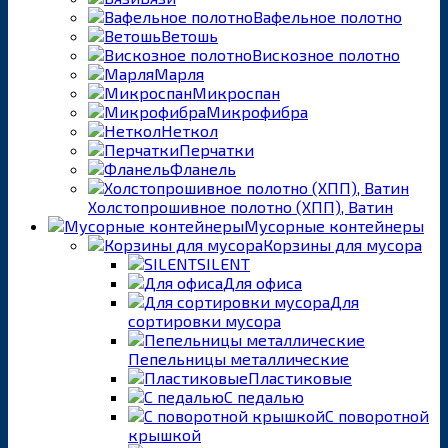
Вафельное полотно
Ветошь
Вискозное полотно
Марля
Микроспан
Микрофибра
Неткол
Перчатки
Фланель
Холстопрошивное полотно (ХПП), Ватин
Мусорные контейнеры
Корзины для мусора
SILENT
Для офиса
Для
сортировки мусора
Пепельницы металлические
Пластиковые
С педалью
С поворотной
крышкой