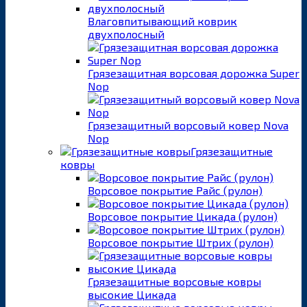
Влаговпитывающий коврик
двухполосный
Грязезащитная ворсовая дорожка Super
Nop
Грязезащитный ворсовый ковер Nova
Nop
Грязезащитные
ковры
Ворсовое покрытие Райс (рулон)
Ворсовое покрытие Цикада (рулон)
Ворсовое покрытие Штрих (рулон)
Грязезащитные ворсовые ковры
высокие Цикада