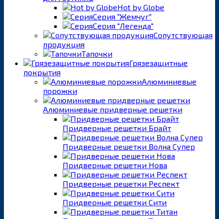
Hot by Globe
Серия "Жемчуг"
Серия "Легенда"
Сопутствующая
продукция
Тапочки
Грязезащитные
покрытия
Алюминиевые
порожки
Алюминиевые придверные решетки
Придверные решетки Брайт
Придверные решетки Волна Супер
Придверные решетки Нова
Придверные решетки Респект
Придверные решетки Сити