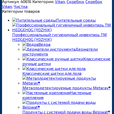
Артикул:
40616
Категории:
Vikan
,
Скребки
,
Скребок
Vikan
,
Чистка
Категории товаров
Питательные среды
Профессиональный гигиеничный инвентарь ТМ
HEDGEHOG (YOZHIK)
Ведра
Держатели
инструмента
Классические
ручные щетки
Классические щетки для пола
Металлодетектируемые продукты Metaray®
Настенные
крепления
Продукты с системой подачи воды Belowat®