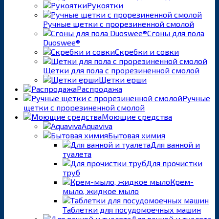
Рукоятки
Ручные щетки с прорезиненной смолой
Сгоны для пола
Duoswee®
Скребки и совки
Щетки для пола с прорезиненной смолой
Щетки ерши
Распродажа
Ручные
щетки с прорезиненной смолой
Моющие средства
Aquaviva
Бытовая химия
Для ванной и
туалета
Для прочистки
труб
Крем-
мыло, жидкое мыло
Таблетки для посудомоечных машин
Для ванной и туалета