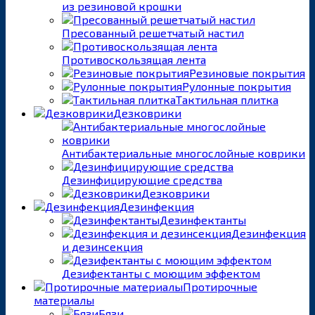
из резиновой крошки
Пресованный решетчатый настил
Противоскользящая лента
Резиновые покрытия
Рулонные покрытия
Тактильная плитка
Дезковрики
Антибактериальные многослойные коврики
Дезинфицирующие средства
Дезковрики
Дезинфекция
Дезинфектанты
Дезинфекция
и дезинсекция
Дезифектанты с моющим эффектом
Протирочные
материалы
Бязи