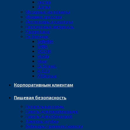
Чистка
Щётки
Мусорные контейнеры
Моющие средства
Диспенсеры и дозаторы
Протирочные материалы
Распродажа
По брендам
SANARIA
SANA
YOZHIK
Vileda
Vikan
Dr. Schnell
А-ДЕЗ
PROtissue
Корпоративным клиентам
Пищевая безопасность
Питательные среды
Пакеты для гомогенизации
Пакеты для отбора проб
Тампоны и губки
Вебинары/тренинги/новости