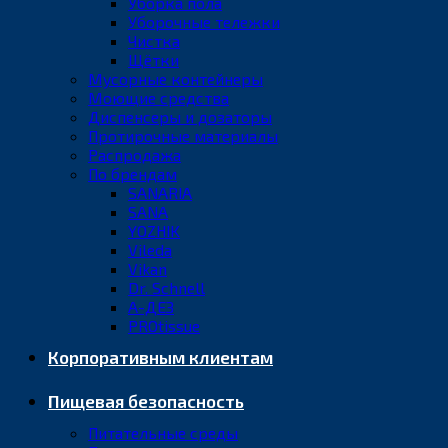
Уборка пола
Уборочные тележки
Чистка
Щётки
Мусорные контейнеры
Моющие средства
Диспенсеры и дозаторы
Протирочные материалы
Распродажа
По брендам
SANARIA
SANA
YOZHIK
Vileda
Vikan
Dr. Schnell
А-ДЕЗ
PROtissue
Корпоративным клиентам
Пищевая безопасность
Питательные среды