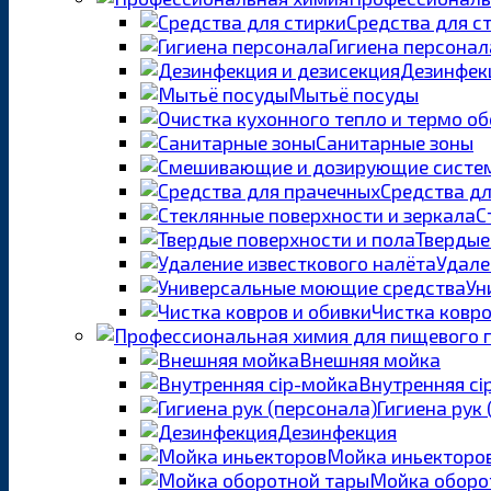
Средства для с
Гигиена персонал
Дезинфекц
Мытьё посуды
Санитарные зоны
Средства д
С
Твердые
Удале
Ун
Чистка ковро
Внешняя мойка
Внутренняя ci
Гигиена рук
Дезинфекция
Мойка иньекторо
Мойка оборо