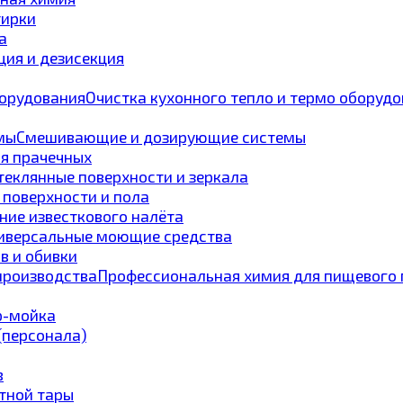
тирки
а
ия и дезисекция
Очистка кухонного тепло и термо оборуд
Смешивающие и дозирующие системы
ля прачечных
теклянные поверхности и зеркала
 поверхности и пола
ние известкового налёта
иверсальные моющие средства
в и обивки
Профессиональная химия для пищевого 
p-мойка
 (персонала)
в
тной тары