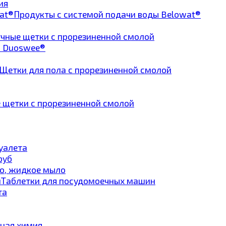
ия
Продукты с системой подачи воды Belowat®
чные щетки с прорезиненной смолой
а Duoswee®
Щетки для пола с прорезиненной смолой
 щетки с прорезиненной смолой
туалета
руб
о, жидкое мыло
Таблетки для посудомоечных машин
та
ная химия