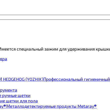
Имеется специальный зажим для удерживания крышк
едра
Профессиональный гигиеничный
трумента
е ручные щетки
ие щетки для пола
Металлодетектируемые продукты Metaray®