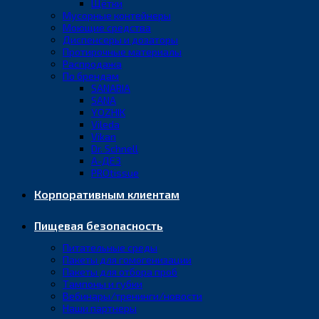
Щётки
Мусорные контейнеры
Моющие средства
Диспенсеры и дозаторы
Протирочные материалы
Распродажа
По брендам
SANARIA
SANA
YOZHIK
Vileda
Vikan
Dr. Schnell
А-ДЕЗ
PROtissue
Корпоративным клиентам
Пищевая безопасность
Питательные среды
Пакеты для гомогенизации
Пакеты для отбора проб
Тампоны и губки
Вебинары/тренинги/новости
Наши партнеры