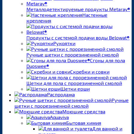
Металлодетектируемые продукты Metaray®
Настенные
крепления
Продукты с системой подачи воды Belowat®
Рукоятки
Ручные щетки с прорезиненной смолой
Сгоны для пола
Duoswee®
Скребки и совки
Щетки для пола с прорезиненной смолой
Щетки ерши
Распродажа
Ручные
щетки с прорезиненной смолой
Моющие средства
Aquaviva
Бытовая химия
Для ванной и