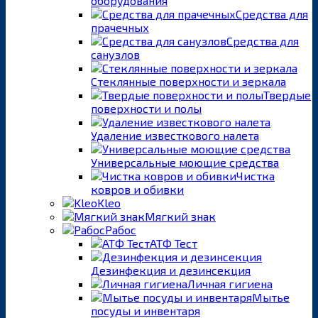
оборудования
Средства для
прачечных
Средства для
санузлов
Стеклянные поверхности и зеркала
Твердые
поверхности и полы
Удаление известкового налета
Универсальные моющие средства
Чистка
ковров и обивки
Kleo
Мягкий знак
Рабос
АТФ Тест
Дезинфекция и дезинсекция
Личная гигиена
Мытье
посуды и инвентаря