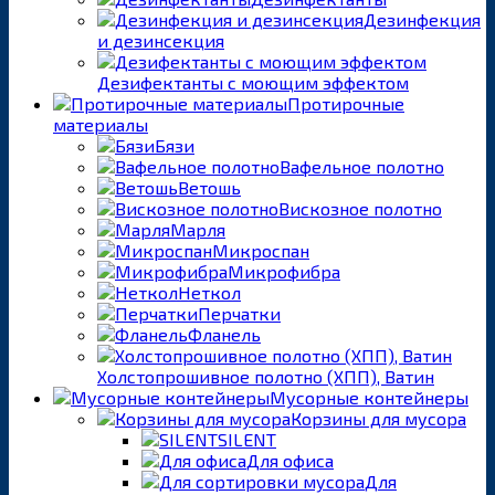
Дезинфекция
и дезинсекция
Дезифектанты с моющим эффектом
Протирочные
материалы
Бязи
Вафельное полотно
Ветошь
Вискозное полотно
Марля
Микроспан
Микрофибра
Неткол
Перчатки
Фланель
Холстопрошивное полотно (ХПП), Ватин
Мусорные контейнеры
Корзины для мусора
SILENT
Для офиса
Для