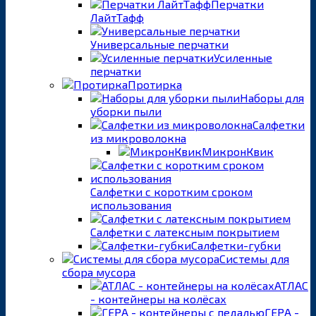
Перчатки
ЛайтТафф
Универсальные перчатки
Усиленные
перчатки
Протирка
Наборы для
уборки пыли
Салфетки
из микроволокна
МикронКвик
Салфетки с коротким сроком
использования
Салфетки с латексным покрытием
Салфетки-губки
Системы для
сбора мусора
АТЛАС
- контейнеры на колёсах
ГЕРА -