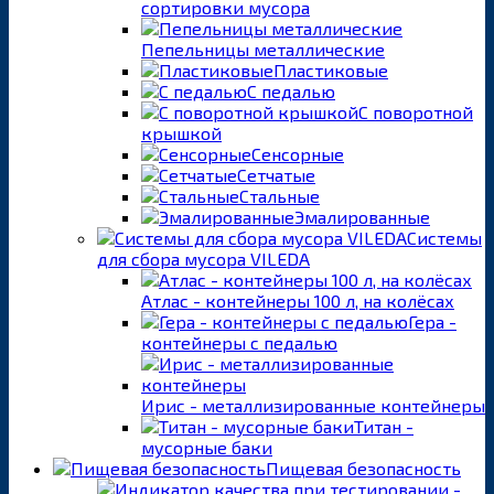
сортировки мусора
Пепельницы металлические
Пластиковые
С педалью
С поворотной
крышкой
Сенсорные
Сетчатые
Стальные
Эмалированные
Системы
для сбора мусора VILEDA
Атлас - контейнеры 100 л, на колёсах
Гера -
контейнеры с педалью
Ирис - металлизированные контейнеры
Титан -
мусорные баки
Пищевая безопасность