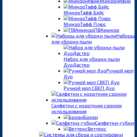
МикронКвик
МикроТафф Бэйс
МикроТафф Плюс
ПВАмикро
Наборы
для уборки пыли
Набор для уборки пыли
ДуоДастер
Ручной моп
Дуо
Ручной моп СВЕП Дуо
Салфетки с коротким сроком
использования
Бризи
Салфетки-губки
Веттекс