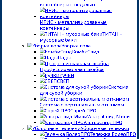
контейнеры с педалью
ИРИС - металлизированные
контейнеры
ТИТАН -
мусорные баки
Уборка пола
КомбиСпид
Пады
Профессиональная швабра
Ручки
СВЕП
Система
для сухой уборки
Система с вертикальным отжимом
Спрей ПРО
УльтраСпид Мини
УльтраСпид ПРО
Уборочные тележки
Тележка ВолеоПРО