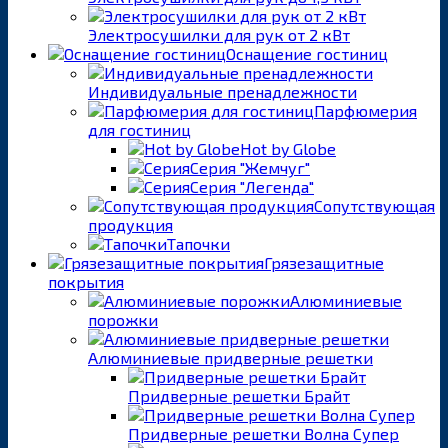
Электросушилки для рук от 2 кВт
Оснащение гостиниц
Индивидуальные пренадлежности
Парфюмерия
для гостиниц
Hot by Globe
Серия "Жемчуг"
Серия "Легенда"
Сопутствующая
продукция
Тапочки
Грязезащитные
покрытия
Алюминиевые
порожки
Алюминиевые придверные решетки
Придверные решетки Брайт
Придверные решетки Волна Супер