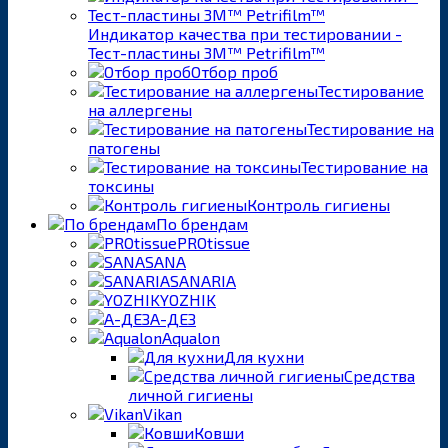
Индикатор качества при тестировании -
Тест-пластины 3M™ Petrifilm™
Отбор проб
Тестирование
на аллергены
Тестирование на
патогены
Тестирование на
токсины
Контроль гигиены
По брендам
PROtissue
SANA
SANARIA
YOZHIK
А-ДЕЗ
Aqualon
Для кухни
Средства
личной гигиены
Vikan
Ковши