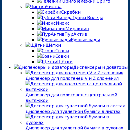
Тележки Ориго
Чистка
Скребки
Губки Виледа
Инокс
Мираклин
ПурАктив
Ручные пады
Щётки
Сгоны
Совки
Щётки
Диспенсеры и дозаторы
Диспенсер для полотенец V и Z сложения
Диспенсер для полотенец с центральной
вытяжкой
Диспенсер для туалетной бумаги в листах
Диспенсер для туалетной бумаги в рулонах