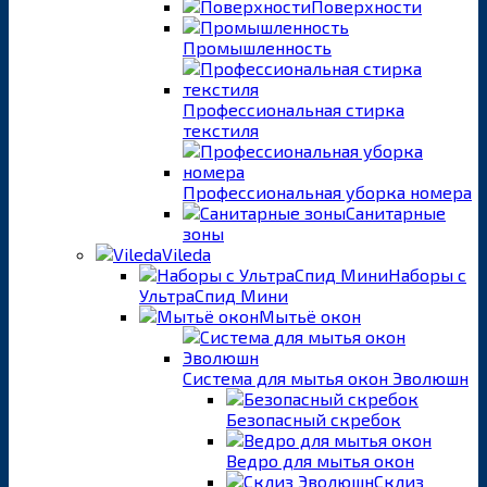
Поверхности
Промышленность
Профессиональная стирка
текстиля
Профессиональная уборка номера
Санитарные
зоны
Vileda
Наборы с
УльтраСпид Мини
Мытьё окон
Система для мытья окон Эволюшн
Безопасный скребок
Ведро для мытья окон
Склиз