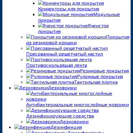
Коннекторы для покрытия
Модульные
покрытия
Ячеистое
покрытие
Покрытия
из резиновой крошки
Пресованный решетчатый настил
Противоскользящая лента
Резиновые покрытия
Рулонные покрытия
Тактильная плитка
Дезковрики
Антибактериальные многослойные коврики
Дезинфицирующие средства
Дезковрики
Дезинфекция
Дезинфектанты