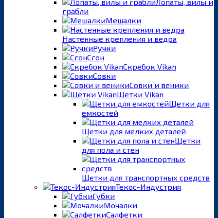
Лопаты, вилы и
грабли
Мешалки
Настенные крепления и ведра
Ручки
Сгон
Скребок Vikan
Совки
Совки и веники
Щетки Vikan
Щетки для
емкостей
Щетки для мелких деталей
Щетки
для пола и стен
Щетки для транспортных средств
Текос-Индустрия
Губки
Мочалки
Салфетки