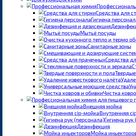
Профессиональ
Средства для с
Гигиена персонал
Дезинфекц
Мытьё посуды
Санитарные зоны
Средства д
С
Твердые
Удале
Ун
Чистка ковро
Внешняя мойка
Внутренняя ci
Гигиена рук
Дезинфекция
Мойка иньекторо