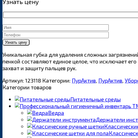
Узнать цену
Уникальная губка для удаления сложных загрязнений
пенкой составляют единое целое, что исключает его
захват и защиту пальцев рук.
Артикул:
123118
Категории:
ПурАктив
,
ПурАктив
,
Убор
Категории товаров
Питательные среды
Ведра
Держатели инс
Классически
Классическ