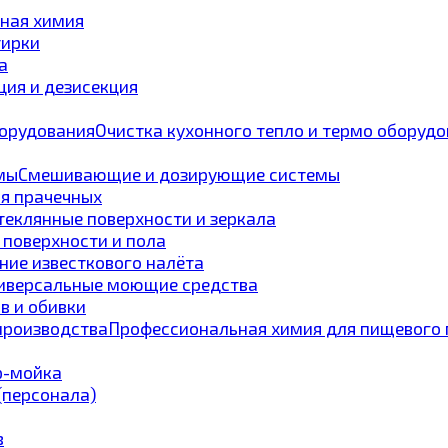
ная химия
тирки
а
ия и дезисекция
Очистка кухонного тепло и термо оборуд
Смешивающие и дозирующие системы
ля прачечных
теклянные поверхности и зеркала
 поверхности и пола
ние известкового налёта
иверсальные моющие средства
в и обивки
Профессиональная химия для пищевого 
p-мойка
 (персонала)
в