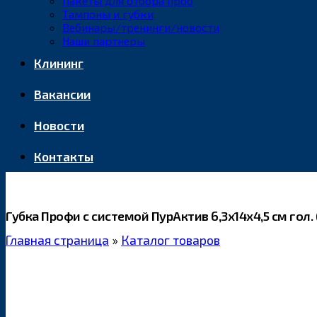
Пакеты для отбора проб
Тампоны и губки
Вебинары/тренинги/новости
Наши партнеры
Клининг
Вакансии
Новости
Контакты
Губка Профи с системой ПурАктив 6,3х14х4,5 см гол. 
Главная страница
»
Каталог товаров