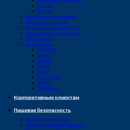
Чистка
Щётки
Мусорные контейнеры
Моющие средства
Диспенсеры и дозаторы
Протирочные материалы
Распродажа
По брендам
SANARIA
SANA
YOZHIK
Vileda
Vikan
Dr. Schnell
А-ДЕЗ
PROtissue
Корпоративным клиентам
Пищевая безопасность
Питательные среды
Пакеты для гомогенизации