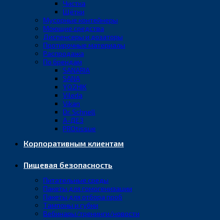
Чистка
Щётки
Мусорные контейнеры
Моющие средства
Диспенсеры и дозаторы
Протирочные материалы
Распродажа
По брендам
SANARIA
SANA
YOZHIK
Vileda
Vikan
Dr. Schnell
А-ДЕЗ
PROtissue
Корпоративным клиентам
Пищевая безопасность
Питательные среды
Пакеты для гомогенизации
Пакеты для отбора проб
Тампоны и губки
Вебинары/тренинги/новости