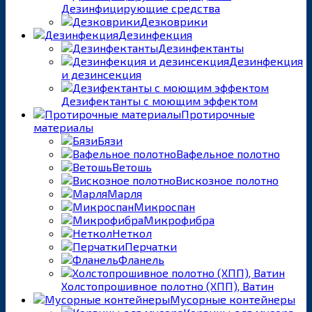
Дезинфицирующие средства
Дезковрики
Дезинфекция
Дезинфектанты
Дезинфекция
и дезинсекция
Дезифектанты с моющим эффектом
Протирочные
материалы
Бязи
Вафельное полотно
Ветошь
Вискозное полотно
Марля
Микроспан
Микрофибра
Неткол
Перчатки
Фланель
Холстопрошивное полотно (ХПП), Ватин
Мусорные контейнеры