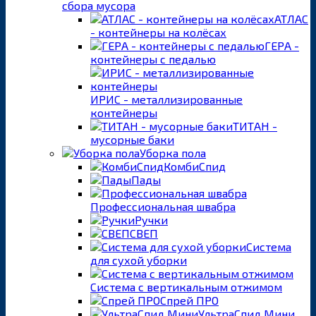
сбора мусора
АТЛАС
- контейнеры на колёсах
ГЕРА -
контейнеры с педалью
ИРИС - металлизированные
контейнеры
ТИТАН -
мусорные баки
Уборка пола
КомбиСпид
Пады
Профессиональная швабра
Ручки
СВЕП
Система
для сухой уборки
Система с вертикальным отжимом
Спрей ПРО
УльтраСпид Мини