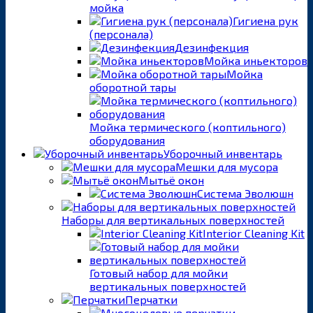
мойка
Гигиена рук
(персонала)
Дезинфекция
Мойка иньекторов
Мойка
оборотной тары
Мойка термического (коптильного)
оборудования
Уборочный инвентарь
Мешки для мусора
Мытьё окон
Система Эволюшн
Наборы для вертикальных поверхностей
Interior Cleaning Kit
Готовый набор для мойки
вертикальных поверхностей
Перчатки