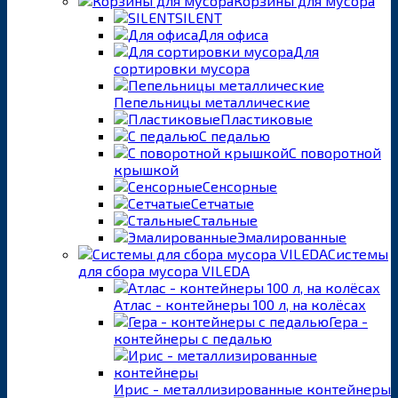
Корзины для мусора
SILENT
Для офиса
Для
сортировки мусора
Пепельницы металлические
Пластиковые
С педалью
С поворотной
крышкой
Сенсорные
Сетчатые
Стальные
Эмалированные
Системы
для сбора мусора VILEDA
Атлас - контейнеры 100 л, на колёсах
Гера -
контейнеры с педалью
Ирис - металлизированные контейнеры