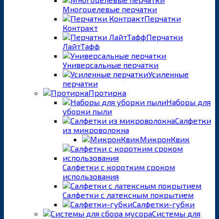
Многоцелевые перчатки
Перчатки
Контракт
Перчатки
ЛайтТафф
Универсальные перчатки
Усиленные
перчатки
Протирка
Наборы для
уборки пыли
Салфетки
из микроволокна
МикронКвик
Салфетки с коротким сроком
использования
Салфетки с латексным покрытием
Салфетки-губки
Системы для