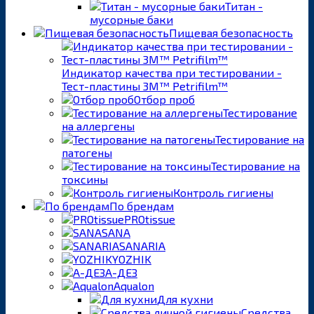
Титан -
мусорные баки
Пищевая безопасность
Индикатор качества при тестировании -
Тест-пластины 3M™ Petrifilm™
Отбор проб
Тестирование
на аллергены
Тестирование на
патогены
Тестирование на
токсины
Контроль гигиены
По брендам
PROtissue
SANA
SANARIA
YOZHIK
А-ДЕЗ
Aqualon
Для кухни
Средства