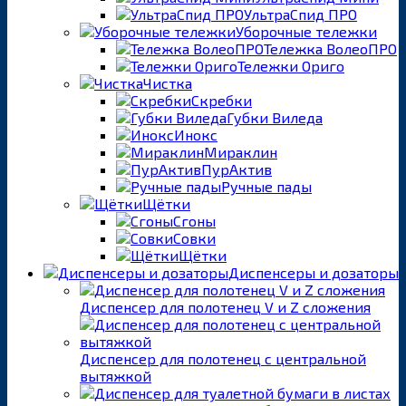
УльтраСпид ПРО
Уборочные тележки
Тележка ВолеоПРО
Тележки Ориго
Чистка
Скребки
Губки Виледа
Инокс
Мираклин
ПурАктив
Ручные пады
Щётки
Сгоны
Совки
Щётки
Диспенсеры и дозаторы
Диспенсер для полотенец V и Z сложения
Диспенсер для полотенец с центральной
вытяжкой