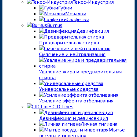
Текос-Индустрия
Губки
Мочалки
Салфетки
Burnus
Дезинфекция
Предварительная стирка
Смягчение и нейтрализация
Удаление жира и предварительная
стирка
Универсальные средства
Усиление эффекта отбеливания
CID Lines
Дезинфекция и дезинсекция
Личная гигиена
Мытье
посуды и инвентаря