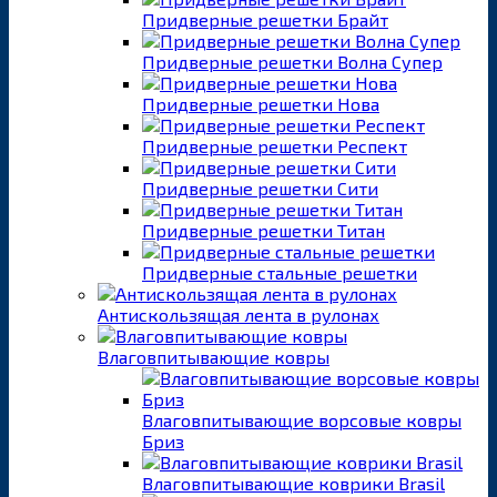
Придверные решетки Брайт
Придверные решетки Волна Супер
Придверные решетки Нова
Придверные решетки Респект
Придверные решетки Сити
Придверные решетки Титан
Придверные стальные решетки
Антискользящая лента в рулонах
Влаговпитывающие ковры
Влаговпитывающие ворсовые ковры
Бриз
Влаговпитывающие коврики Brasil