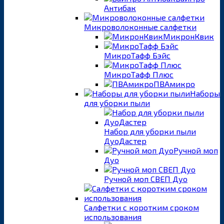
Антибак
Микроволоконные салфетки
МикронКвик
МикроТафф Бэйс
МикроТафф Плюс
ПВАмикро
Наборы
для уборки пыли
Набор для уборки пыли
ДуоДастер
Ручной моп
Дуо
Ручной моп СВЕП Дуо
Салфетки с коротким сроком
использования