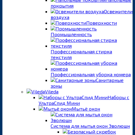
покрытия
Освежители
воздуха
Поверхности
Промышленность
Профессиональная стирка
текстиля
Профессиональная уборка номера
Санитарные
зоны
Vileda
Наборы с
УльтраСпид Мини
Мытьё окон
Система для мытья окон Эволюшн