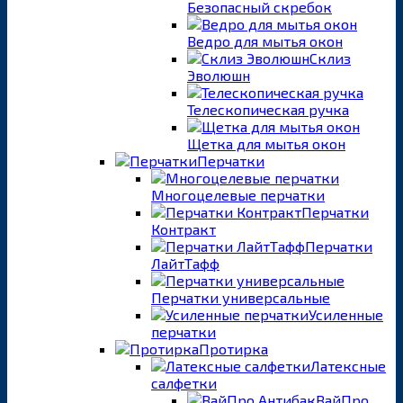
Безопасный скребок
Ведро для мытья окон
Склиз
Эволюшн
Телескопическая ручка
Щетка для мытья окон
Перчатки
Многоцелевые перчатки
Перчатки
Контракт
Перчатки
ЛайтТафф
Перчатки универсальные
Усиленные
перчатки
Протирка
Латексные
салфетки
ВайПро