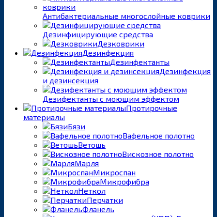
Антибактериальные многослойные коврики
Дезинфицирующие средства
Дезковрики
Дезинфекция
Дезинфектанты
Дезинфекция
и дезинсекция
Дезифектанты с моющим эффектом
Протирочные
материалы
Бязи
Вафельное полотно
Ветошь
Вискозное полотно
Марля
Микроспан
Микрофибра
Неткол
Перчатки
Фланель