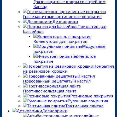
Грязезащитные ковры со скребком
Каскад
Грязезащитные щетинистые покрытия
Дезковрики
Покрытия для
бассейнов
Коннекторы для покрытия
Модульные
покрытия
Ячеистое
покрытие
Покрытия
из резиновой крошки
Пресованный решетчатый настил
Противоскользящая лента
Резиновые покрытия
Рулонные покрытия
Тактильная плитка
Дезковрики