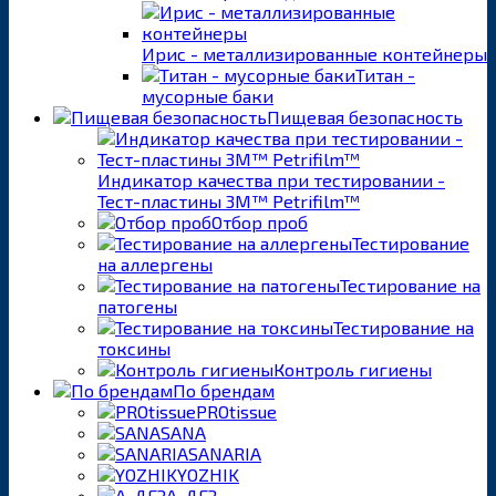
Ирис - металлизированные контейнеры
Титан -
мусорные баки
Пищевая безопасность
Индикатор качества при тестировании -
Тест-пластины 3M™ Petrifilm™
Отбор проб
Тестирование
на аллергены
Тестирование на
патогены
Тестирование на
токсины
Контроль гигиены
По брендам
PROtissue
SANA
SANARIA
YOZHIK
А-ДЕЗ