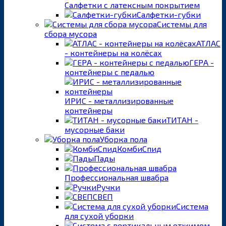
Салфетки с латексным покрытием
Салфетки-губки
Системы для
сбора мусора
АТЛАС
- контейнеры на колёсах
ГЕРА -
контейнеры с педалью
ИРИС - металлизированные
контейнеры
ТИТАН -
мусорные баки
Уборка пола
КомбиСпид
Пады
Профессиональная швабра
Ручки
СВЕП
Система
для сухой уборки