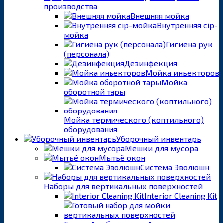
производства
Внешняя мойка
Внутренняя cip-
мойка
Гигиена рук
(персонала)
Дезинфекция
Мойка иньекторов
Мойка
оборотной тары
Мойка термического (коптильного)
оборудования
Уборочный инвентарь
Мешки для мусора
Мытьё окон
Система Эволюшн
Наборы для вертикальных поверхностей
Interior Cleaning Kit