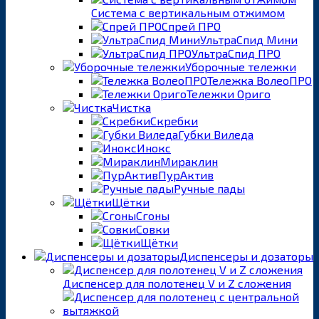
Система с вертикальным отжимом
Спрей ПРО
УльтраСпид Мини
УльтраСпид ПРО
Уборочные тележки
Тележка ВолеоПРО
Тележки Ориго
Чистка
Скребки
Губки Виледа
Инокс
Мираклин
ПурАктив
Ручные пады
Щётки
Сгоны
Совки
Щётки
Диспенсеры и дозаторы
Диспенсер для полотенец V и Z сложения