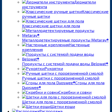
Держатели
инструмента
Классические
ручные щетки
Классические щетки для пола
Металлодетектируемые продукты Metaray®
Настенные
крепления
Продукты с системой подачи воды Belowat®
Рукоятки
Ручные щетки с прорезиненной смолой
Сгоны для пола
Duoswee®
Скребки и совки
Щетки для пола с прорезиненной смолой
Щетки ерши
Распродажа