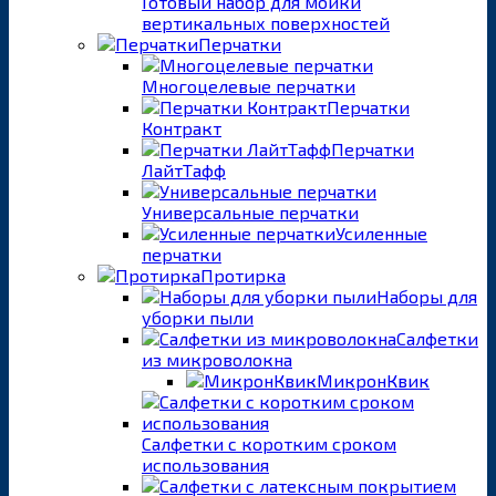
Готовый набор для мойки
вертикальных поверхностей
Перчатки
Многоцелевые перчатки
Перчатки
Контракт
Перчатки
ЛайтТафф
Универсальные перчатки
Усиленные
перчатки
Протирка
Наборы для
уборки пыли
Салфетки
из микроволокна
МикронКвик
Салфетки с коротким сроком
использования