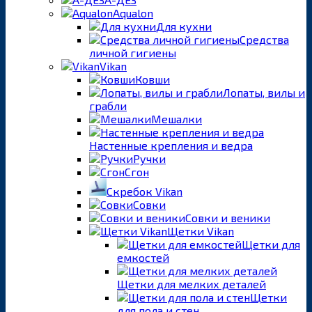
Aqualon
Для кухни
Средства
личной гигиены
Vikan
Ковши
Лопаты, вилы и
грабли
Мешалки
Настенные крепления и ведра
Ручки
Сгон
Скребок Vikan
Совки
Совки и веники
Щетки Vikan
Щетки для
емкостей
Щетки для мелких деталей
Щетки
для пола и стен