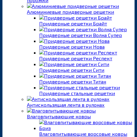
порожки
Алюминиевые придверные решетки
Придверные решетки Брайт
Придверные решетки Волна Супер
Придверные решетки Нова
Придверные решетки Респект
Придверные решетки Сити
Придверные решетки Титан
Придверные стальные решетки
Антискользящая лента в рулонах
Влаговпитывающие ковры
Влаговпитывающие ворсовые ковры