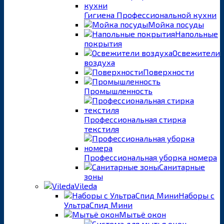
Гигиена Профессиональной кухни
Мойка посуды
Напольные
покрытия
Освежители
воздуха
Поверхности
Промышленность
Профессиональная стирка
текстиля
Профессиональная уборка номера
Санитарные
зоны
Vileda
Наборы с
УльтраСпид Мини
Мытьё окон