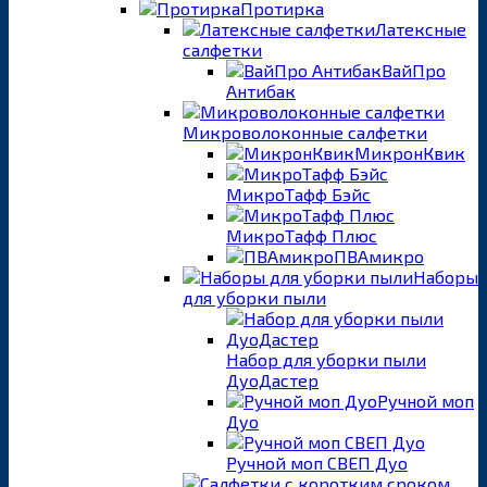
Протирка
Латексные
салфетки
ВайПро
Антибак
Микроволоконные салфетки
МикронКвик
МикроТафф Бэйс
МикроТафф Плюс
ПВАмикро
Наборы
для уборки пыли
Набор для уборки пыли
ДуоДастер
Ручной моп
Дуо
Ручной моп СВЕП Дуо