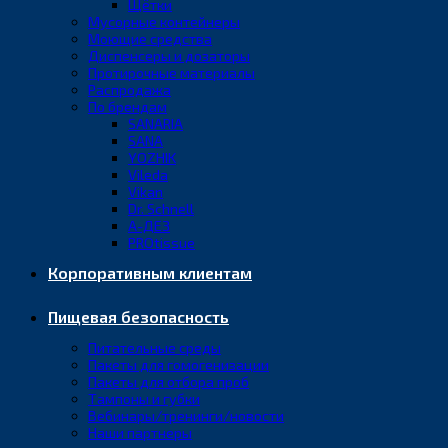
Щётки
Мусорные контейнеры
Моющие средства
Диспенсеры и дозаторы
Протирочные материалы
Распродажа
По брендам
SANARIA
SANA
YOZHIK
Vileda
Vikan
Dr. Schnell
А-ДЕЗ
PROtissue
Корпоративным клиентам
Пищевая безопасность
Питательные среды
Пакеты для гомогенизации
Пакеты для отбора проб
Тампоны и губки
Вебинары/тренинги/новости
Наши партнеры