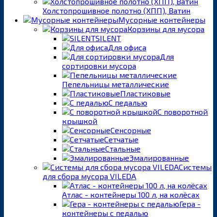
Холстопрошивное полотно (ХПП), Ватин
Мусорные контейнеры
Корзины для мусора
SILENT
Для офиса
Для
сортировки мусора
Пепельницы металлические
Пластиковые
С педалью
С поворотной
крышкой
Сенсорные
Сетчатые
Стальные
Эмалированные
Системы
для сбора мусора VILEDA
Атлас - контейнеры 100 л, на колёсах
Гера -
контейнеры с педалью