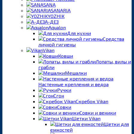
SANA
SANARIA
YOZHIK
А-ДЕЗ
Aqualon
Для кухни
Средства
личной гигиены
Vikan
Ковши
Лопаты, вилы и
грабли
Мешалки
Настенные крепления и ведра
Ручки
Сгон
Скребок Vikan
Совки
Совки и веники
Щетки Vikan
Щетки для
емкостей