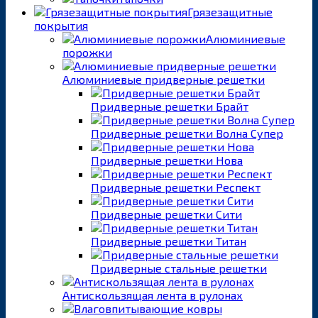
Грязезащитные
покрытия
Алюминиевые
порожки
Алюминиевые придверные решетки
Придверные решетки Брайт
Придверные решетки Волна Супер
Придверные решетки Нова
Придверные решетки Респект
Придверные решетки Сити
Придверные решетки Титан
Придверные стальные решетки
Антискользящая лента в рулонах