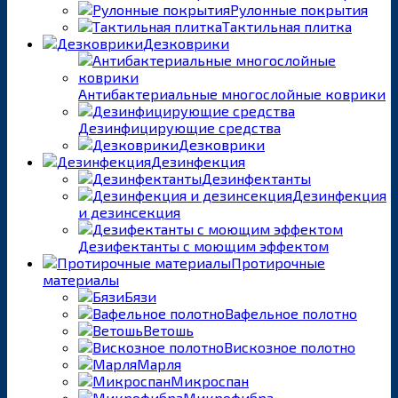
Рулонные покрытия
Тактильная плитка
Дезковрики
Антибактериальные многослойные коврики
Дезинфицирующие средства
Дезковрики
Дезинфекция
Дезинфектанты
Дезинфекция
и дезинсекция
Дезифектанты с моющим эффектом
Протирочные
материалы
Бязи
Вафельное полотно
Ветошь
Вискозное полотно
Марля
Микроспан
Микрофибра