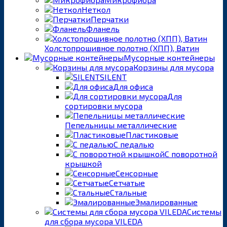
Неткол
Перчатки
Фланель
Холстопрошивное полотно (ХПП), Ватин
Мусорные контейнеры
Корзины для мусора
SILENT
Для офиса
Для
сортировки мусора
Пепельницы металлические
Пластиковые
С педалью
С поворотной
крышкой
Сенсорные
Сетчатые
Стальные
Эмалированные
Системы
для сбора мусора VILEDA