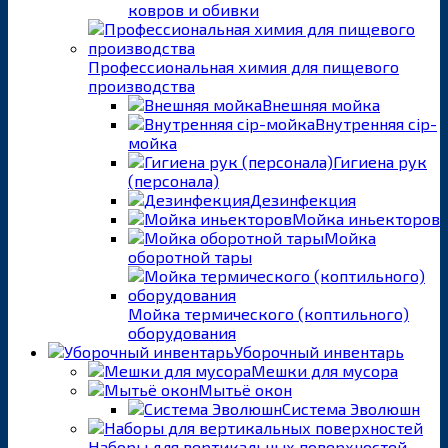
ковров и обивки
Профессиональная химия для пищевого
производства
Внешняя мойка
Внутренняя cip-
мойка
Гигиена рук
(персонала)
Дезинфекция
Мойка иньекторов
Мойка
оборотной тары
Мойка термического (коптильного)
оборудования
Уборочный инвентарь
Мешки для мусора
Мытьё окон
Система Эволюшн
Наборы для вертикальных поверхностей