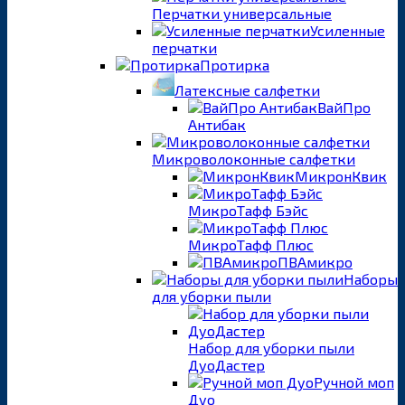
Перчатки универсальные
Усиленные
перчатки
Протирка
Латексные салфетки
ВайПро
Антибак
Микроволоконные салфетки
МикронКвик
МикроТафф Бэйс
МикроТафф Плюс
ПВАмикро
Наборы
для уборки пыли
Набор для уборки пыли
ДуоДастер
Ручной моп
Дуо