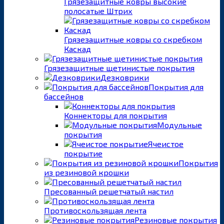
Грязезащитные ковры высокие
полосатые Штрих
Грязезащитные ковры со скребком
Каскад
Грязезащитные щетинистые покрытия
Дезковрики
Покрытия для
бассейнов
Коннекторы для покрытия
Модульные
покрытия
Ячеистое
покрытие
Покрытия
из резиновой крошки
Пресованный решетчатый настил
Противоскользящая лента
Резиновые покрытия