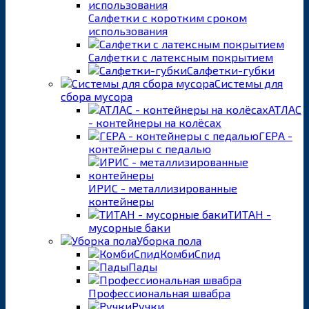
Салфетки с коротким сроком
использования
Салфетки с латексным покрытием
Салфетки-губки
Системы для
сбора мусора
АТЛАС
- контейнеры на колёсах
ГЕРА -
контейнеры с педалью
ИРИС - металлизированные
контейнеры
ТИТАН -
мусорные баки
Уборка пола
КомбиСпид
Пады
Профессиональная швабра
Ручки