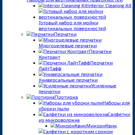
Interior Cleaning Kit
Готовый набор для мойки
вертикальных поверхностей
Перчатки
Многоцелевые перчатки
Перчатки
Контракт
Перчатки
ЛайтТафф
Универсальные перчатки
Усиленные
перчатки
Протирка
Наборы для
уборки пыли
Салфетки
из микроволокна
МикронКвик