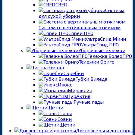
СВЕП
Система
для сухой уборки
Система с вертикальным отжимом
Спрей ПРО
УльтраСпид Мини
УльтраСпид ПРО
Уборочные тележки
Тележка ВолеоПРО
Тележки Ориго
Чистка
Скребки
Губки Виледа
Инокс
Мираклин
ПурАктив
Ручные пады
Щётки
Сгоны
Совки
Щётки
Диспенсеры и дозаторы