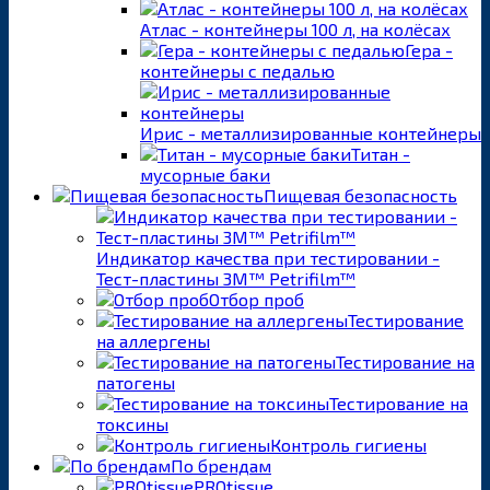
Атлас - контейнеры 100 л, на колёсах
Гера -
контейнеры с педалью
Ирис - металлизированные контейнеры
Титан -
мусорные баки
Пищевая безопасность
Индикатор качества при тестировании -
Тест-пластины 3M™ Petrifilm™
Отбор проб
Тестирование
на аллергены
Тестирование на
патогены
Тестирование на
токсины
Контроль гигиены
По брендам
PROtissue