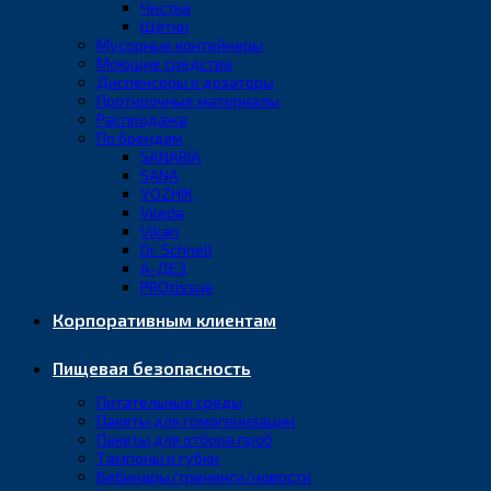
Чистка
Щётки
Мусорные контейнеры
Моющие средства
Диспенсеры и дозаторы
Протирочные материалы
Распродажа
По брендам
SANARIA
SANA
YOZHIK
Vileda
Vikan
Dr. Schnell
А-ДЕЗ
PROtissue
Корпоративным клиентам
Пищевая безопасность
Питательные среды
Пакеты для гомогенизации
Пакеты для отбора проб
Тампоны и губки
Вебинары/тренинги/новости