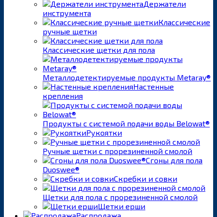
Держатели
инструмента
Классические
ручные щетки
Классические щетки для пола
Металлодетектируемые продукты Metaray®
Настенные
крепления
Продукты с системой подачи воды Belowat®
Рукоятки
Ручные щетки с прорезиненной смолой
Сгоны для пола
Duoswee®
Скребки и совки
Щетки для пола с прорезиненной смолой
Щетки ерши
Распродажа