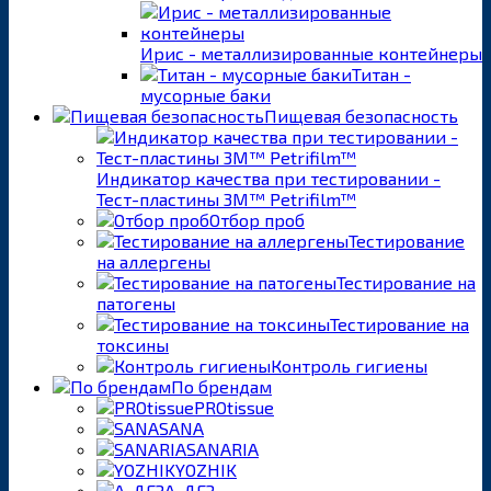
Ирис - металлизированные контейнеры
Титан -
мусорные баки
Пищевая безопасность
Индикатор качества при тестировании -
Тест-пластины 3M™ Petrifilm™
Отбор проб
Тестирование
на аллергены
Тестирование на
патогены
Тестирование на
токсины
Контроль гигиены
По брендам
PROtissue
SANA
SANARIA
YOZHIK
А-ДЕЗ