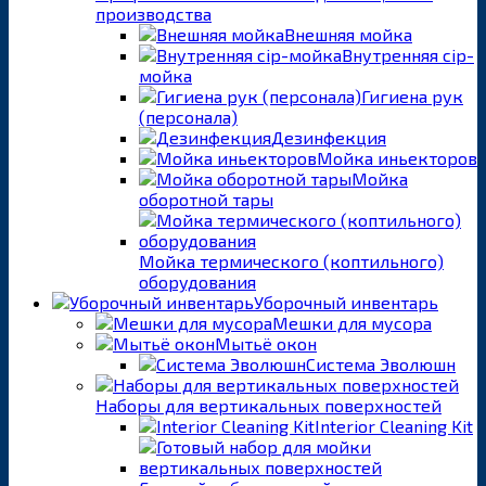
производства
Внешняя мойка
Внутренняя cip-
мойка
Гигиена рук
(персонала)
Дезинфекция
Мойка иньекторов
Мойка
оборотной тары
Мойка термического (коптильного)
оборудования
Уборочный инвентарь
Мешки для мусора
Мытьё окон
Система Эволюшн
Наборы для вертикальных поверхностей
Interior Cleaning Kit