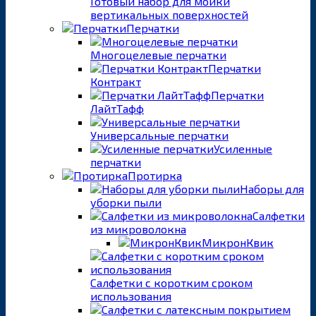
Готовый набор для мойки
вертикальных поверхностей
Перчатки
Многоцелевые перчатки
Перчатки
Контракт
Перчатки
ЛайтТафф
Универсальные перчатки
Усиленные
перчатки
Протирка
Наборы для
уборки пыли
Салфетки
из микроволокна
МикронКвик
Салфетки с коротким сроком
использования