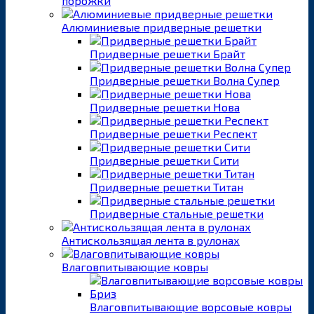
порожки
Алюминиевые придверные решетки
Придверные решетки Брайт
Придверные решетки Волна Супер
Придверные решетки Нова
Придверные решетки Респект
Придверные решетки Сити
Придверные решетки Титан
Придверные стальные решетки
Антискользящая лента в рулонах
Влаговпитывающие ковры
Влаговпитывающие ворсовые ковры