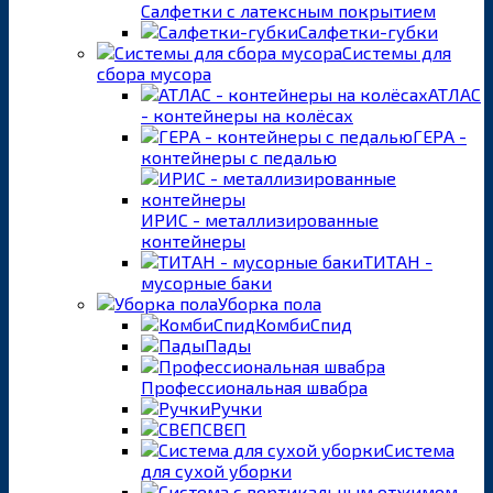
Салфетки с латексным покрытием
Салфетки-губки
Системы для
сбора мусора
АТЛАС
- контейнеры на колёсах
ГЕРА -
контейнеры с педалью
ИРИС - металлизированные
контейнеры
ТИТАН -
мусорные баки
Уборка пола
КомбиСпид
Пады
Профессиональная швабра
Ручки
СВЕП
Система
для сухой уборки