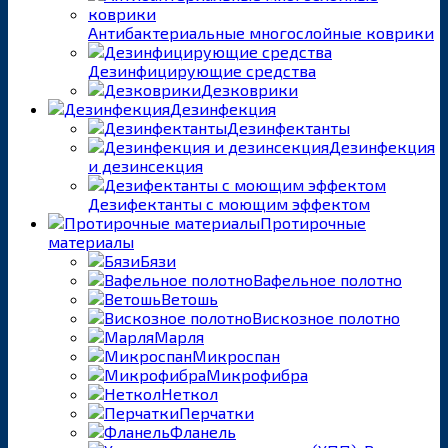
Антибактериальные многослойные коврики
Дезинфицирующие средства
Дезковрики
Дезинфекция
Дезинфектанты
Дезинфекция
и дезинсекция
Дезифектанты с моющим эффектом
Протирочные
материалы
Бязи
Вафельное полотно
Ветошь
Вискозное полотно
Марля
Микроспан
Микрофибра
Неткол
Перчатки
Фланель