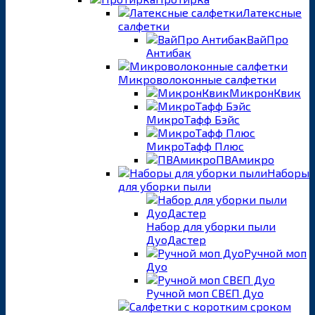
Латексные
салфетки
ВайПро
Антибак
Микроволоконные салфетки
МикронКвик
МикроТафф Бэйс
МикроТафф Плюс
ПВАмикро
Наборы
для уборки пыли
Набор для уборки пыли
ДуоДастер
Ручной моп
Дуо
Ручной моп СВЕП Дуо