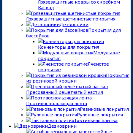
Грязезащитные ковры со скребком
Каскад
Грязезащитные щетинистые покрытия
Дезковрики
Покрытия для
бассейнов
Коннекторы для покрытия
Модульные
покрытия
Ячеистое
покрытие
Покрытия
из резиновой крошки
Пресованный решетчатый настил
Противоскользящая лента
Резиновые покрытия
Рулонные покрытия
Тактильная плитка
Дезковрики