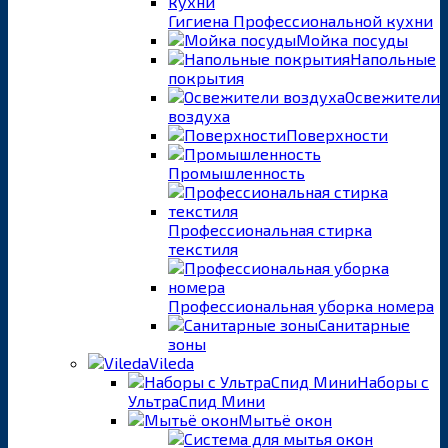
Гигиена Профессиональной кухни
Мойка посуды
Напольные
покрытия
Освежители
воздуха
Поверхности
Промышленность
Профессиональная стирка
текстиля
Профессиональная уборка номера
Санитарные
зоны
Vileda
Наборы с
УльтраСпид Мини
Мытьё окон