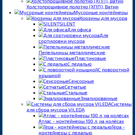
Холстопрошивное полотно (ХПП), Ватин
Мусорные контейнеры
Корзины для мусора
SILENT
Для офиса
Для
сортировки мусора
Пепельницы металлические
Пластиковые
С педалью
С поворотной
крышкой
Сенсорные
Сетчатые
Стальные
Эмалированные
Системы
для сбора мусора VILEDA
Атлас - контейнеры 100 л, на колёсах
Гера -
контейнеры с педалью