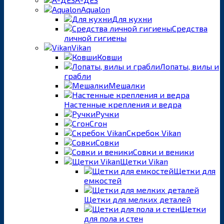
Aqualon
Для кухни
Средства
личной гигиены
Vikan
Ковши
Лопаты, вилы и
грабли
Мешалки
Настенные крепления и ведра
Ручки
Сгон
Скребок Vikan
Совки
Совки и веники
Щетки Vikan
Щетки для
емкостей
Щетки для мелких деталей
Щетки
для пола и стен