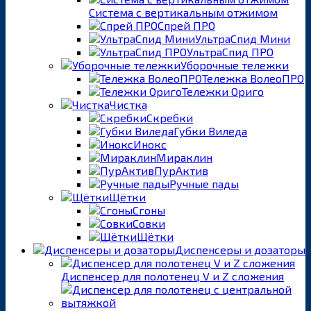
Система с вертикальным отжимом
Спрей ПРО
УльтраСпид Мини
УльтраСпид ПРО
Уборочные тележки
Тележка ВолеоПРО
Тележки Ориго
Чистка
Скребки
Губки Виледа
Инокс
Мираклин
ПурАктив
Ручные пады
Щётки
Сгоны
Совки
Щётки
Диспенсеры и дозаторы
Диспенсер для полотенец V и Z сложения