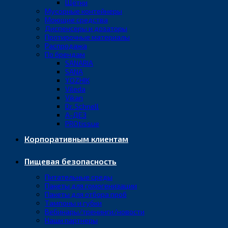
Щётки
Мусорные контейнеры
Моющие средства
Диспенсеры и дозаторы
Протирочные материалы
Распродажа
По брендам
SANARIA
SANA
YOZHIK
Vileda
Vikan
Dr. Schnell
А-ДЕЗ
PROtissue
Корпоративным клиентам
Пищевая безопасность
Питательные среды
Пакеты для гомогенизации
Пакеты для отбора проб
Тампоны и губки
Вебинары/тренинги/новости
Наши партнеры