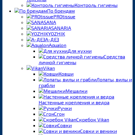
Контроль гигиены
По брендам
PROtissue
SANA
SANARIA
YOZHIK
А-ДЕЗ
Aqualon
Для кухни
Средства
личной гигиены
Vikan
Ковши
Лопаты, вилы и
грабли
Мешалки
Настенные крепления и ведра
Ручки
Сгон
Скребок Vikan
Совки
Совки и веники