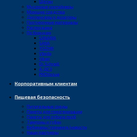
Щётки
Мусорные контейнеры
Моющие средства
Диспенсеры и дозаторы
Протирочные материалы
Распродажа
По брендам
SANARIA
SANA
YOZHIK
Vileda
Vikan
Dr. Schnell
А-ДЕЗ
PROtissue
Корпоративным клиентам
Пищевая безопасность
Питательные среды
Пакеты для гомогенизации
Пакеты для отбора проб
Тампоны и губки
Вебинары/тренинги/новости
Наши партнеры