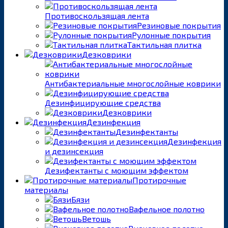
Противоскользящая лента
Резиновые покрытия
Рулонные покрытия
Тактильная плитка
Дезковрики
Антибактериальные многослойные коврики
Дезинфицирующие средства
Дезковрики
Дезинфекция
Дезинфектанты
Дезинфекция
и дезинсекция
Дезифектанты с моющим эффектом
Протирочные
материалы
Бязи
Вафельное полотно
Ветошь