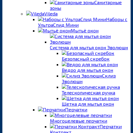
Санитарные
зоны
Vileda
Наборы с
УльтраСпид Мини
Мытьё окон
Система для мытья окон Эволюшн
Безопасный скребок
Ведро для мытья окон
Склиз
Эволюшн
Телескопическая ручка
Щетка для мытья окон
Перчатки
Многоцелевые перчатки
Перчатки
Контракт