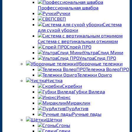
Профессиональная швабра
Ручки
СВЕП
Система
для сухой уборки
Система с вертикальным отжимом
Спрей ПРО
УльтраСпид Мини
УльтраСпид ПРО
Уборочные тележки
Тележка ВолеоПРО
Тележки Ориго
Чистка
Скребки
Губки Виледа
Инокс
Мираклин
ПурАктив
Ручные пады
Щётки
Сгоны
Совки