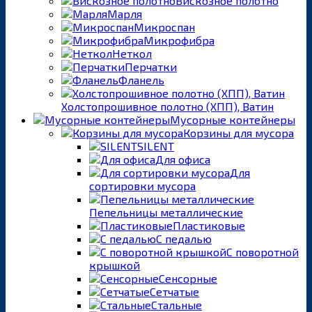
Вискозное полотно
Марля
Микроспан
Микрофибра
Неткол
Перчатки
Фланель
Холстопрошивное полотно (ХПП), Ватин
Мусорные контейнеры
Корзины для мусора
SILENT
Для офиса
Для
сортировки мусора
Пепельницы металлические
Пластиковые
С педалью
С поворотной
крышкой
Сенсорные
Сетчатые
Стальные