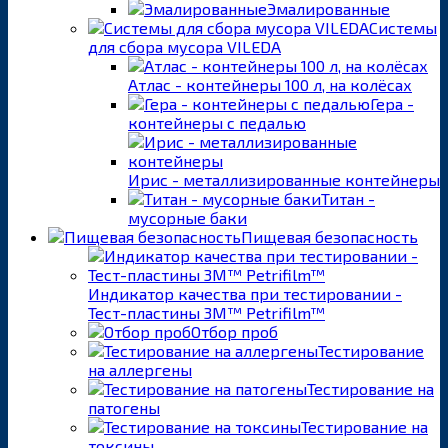
Эмалированные
Системы
для сбора мусора VILEDA
Атлас - контейнеры 100 л, на колёсах
Гера -
контейнеры с педалью
Ирис - металлизированные контейнеры
Титан -
мусорные баки
Пищевая безопасность
Индикатор качества при тестировании -
Тест-пластины 3M™ Petrifilm™
Отбор проб
Тестирование
на аллергены
Тестирование на
патогены
Тестирование на
токсины